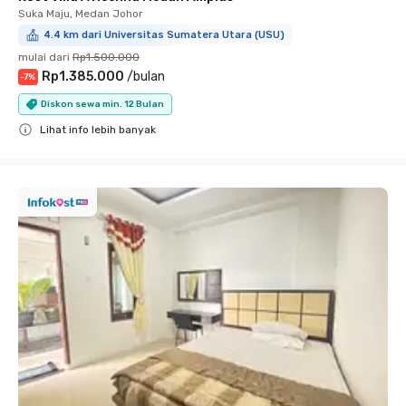
Suka Maju, Medan Johor
4.4 km dari Universitas Sumatera Utara (USU)
mulai dari
Rp1.500.000
Rp1.385.000
/
bulan
-
7
%
Diskon sewa min. 12 Bulan
Lihat info lebih banyak
Close