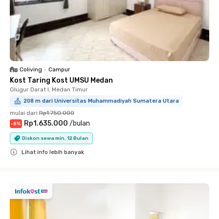
Coliving
•
Campur
Kost Taring Kost UMSU Medan
Glugur Darat I, Medan Timur
208 m dari Universitas Muhammadiyah Sumatera Utara
mulai dari
Rp1.750.000
Rp1.635.000
/
bulan
-
6
%
Diskon sewa min. 12 Bulan
Lihat info lebih banyak
Close