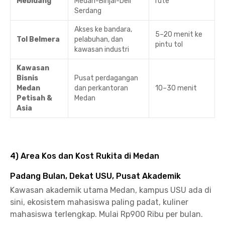
Mebidang
Medan-Binjai-Deli
rute
Serdang
Akses ke bandara,
5–20 menit ke
Tol Belmera
pelabuhan, dan
pintu tol
kawasan industri
Kawasan
Bisnis
Pusat perdagangan
Medan
dan perkantoran
10–30 menit
Petisah &
Medan
Asia
4) Area Kos dan Kost Rukita di Medan
Padang Bulan, Dekat USU, Pusat Akademik
Kawasan akademik utama Medan, kampus USU ada di
sini, ekosistem mahasiswa paling padat, kuliner
mahasiswa terlengkap. Mulai Rp900 Ribu per bulan.