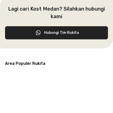
Lagi cari Kost Medan? Silahkan hubungi
kami
Hubungi Tim Rukita
Area Populer Rukita
Grogol
Kebon
Kuningan
Petamburan
Menteng
Jeruk
Bandung
Surabaya
Malang
Solo
Karawaci
Jakarta
Jakarta
Jakarta
Jakarta
Jawa
Jawa
Jawa
Jawa
Selatan
Barat
Tangerang
Pusat
Barat
Barat
Timur
Timur
Tengah