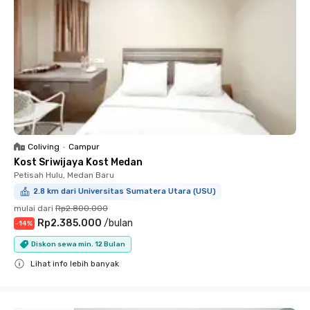
Coliving
•
Campur
Kost Sriwijaya Kost Medan
Petisah Hulu, Medan Baru
2.8 km dari Universitas Sumatera Utara (USU)
mulai dari
Rp2.800.000
Rp2.385.000
/
bulan
-
14
%
Diskon sewa min. 12 Bulan
Lihat info lebih banyak
Close