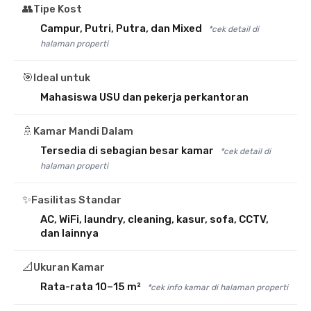
👥
Tipe Kost
Campur, Putri, Putra, dan Mixed
*cek detail di
halaman properti
🎯
Ideal untuk
Mahasiswa USU dan pekerja perkantoran
🚿
Kamar Mandi Dalam
Tersedia di sebagian besar kamar
*cek detail di
halaman properti
✨
Fasilitas Standar
AC, WiFi, laundry, cleaning, kasur, sofa, CCTV,
dan lainnya
📐
Ukuran Kamar
Rata-rata 10–15 m²
*cek info kamar di halaman properti