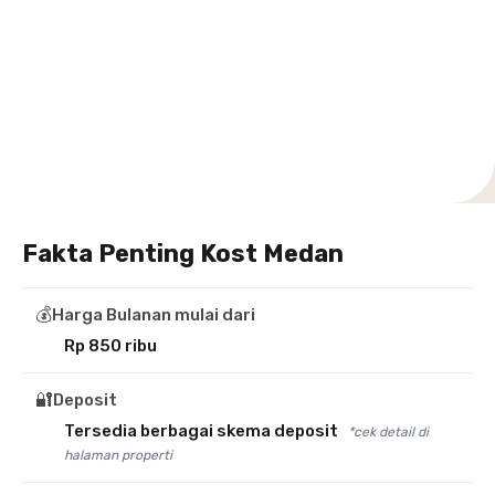
Setiabudi
Cilandak
Depok
Kemanggisan
Semarang
Medan
Tangerang
Bali
Yogyakarta
Jakarta
Jakarta
Jawa
Jakarta
Jawa
Sumatera
Selatan
Banten
Selatan
Barat
Barat
Bali
Yogyakarta
Tengah
Utara
Fakta Penting Kost Medan
💰
Harga Bulanan mulai dari
Rp 850 ribu
🔐
Deposit
Tersedia berbagai skema deposit
*cek detail di
halaman properti