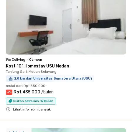
Coliving
•
Campur
Kost 101 Homestay USU Medan
Tanjung Sari, Medan Selayang
2.0 km dari Universitas Sumatera Utara (USU)
mulai dari
Rp1.550.000
Rp1.435.000
/
bulan
-
7
%
Diskon sewa min. 12 Bulan
Lihat info lebih banyak
Close