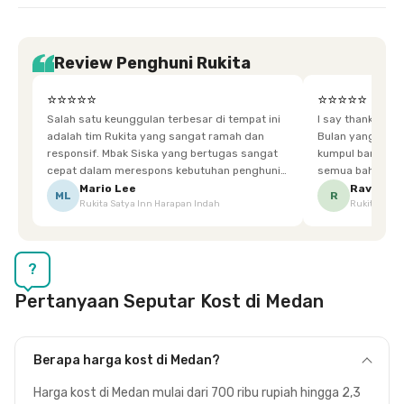
Review Penghuni Rukita
⭐⭐⭐⭐⭐
⭐⭐⭐⭐⭐
Salah satu keunggulan terbesar di tempat ini
I say thankyou s
adalah tim Rukita yang sangat ramah dan
Bulan yang super happy! banyak tem
responsif. Mbak Siska yang bertugas sangat
kumpul bareng mak
cepat dalam merespons kebutuhan penghuni.
semua bahagia ad
Ketika saya meminta keset karena sempat
mgkn saran dari air aja & kebersihan lebih di
Mario Lee
Ravena
ML
R
Rukita Satya Inn Harapan Indah
Rukita Dimi
terpeleset, permintaan tersebut langsung
tingkatka
dipenuhi dengan cepat. Terima kasih Mbak
Siska.
?
Pertanyaan Seputar Kost di Medan
Berapa harga kost di Medan?
Harga kost di Medan mulai dari 700 ribu rupiah hingga 2,3