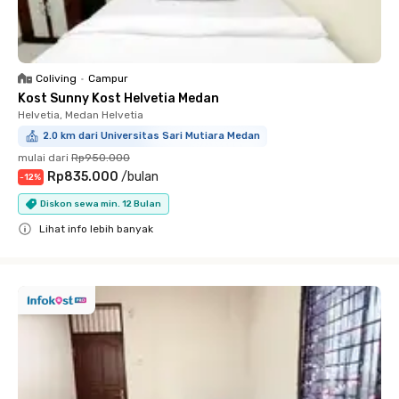
Coliving
•
Campur
Kost Sunny Kost Helvetia Medan
Helvetia, Medan Helvetia
2.0 km dari Universitas Sari Mutiara Medan
mulai dari
Rp950.000
Rp835.000
/
bulan
-
12
%
Diskon sewa min. 12 Bulan
Lihat info lebih banyak
Close