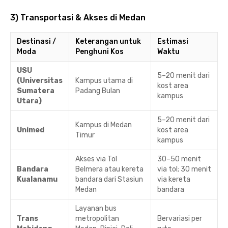
3) Transportasi & Akses di Medan
Destinasi /
Keterangan untuk
Estimasi
Moda
Penghuni Kos
Waktu
USU
5–20 menit dari
(Universitas
Kampus utama di
kost area
Sumatera
Padang Bulan
kampus
Utara)
5–20 menit dari
Kampus di Medan
Unimed
kost area
Timur
kampus
Akses via Tol
30–50 menit
Bandara
Belmera atau kereta
via tol; 30 menit
Kualanamu
bandara dari Stasiun
via kereta
Medan
bandara
Layanan bus
Trans
metropolitan
Bervariasi per