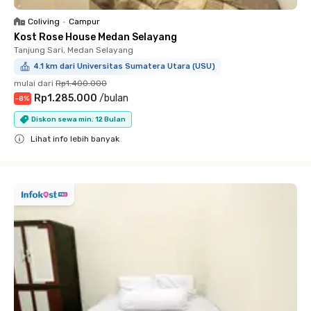
Coliving
•
Campur
Kost Rose House Medan Selayang
Tanjung Sari, Medan Selayang
4.1 km dari Universitas Sumatera Utara (USU)
mulai dari
Rp1.400.000
Rp1.285.000
/
bulan
-
8
%
Diskon sewa min. 12 Bulan
Lihat info lebih banyak
Close