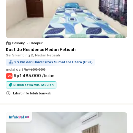
Coliving
•
Campur
Kost Jo Residence Medan Petisah
Sei Sikambing D, Medan Petisah
2.9 km dari Universitas Sumatera Utara (USU)
mulai dari
Rp1.600.000
Rp1.485.000
/
bulan
-
7
%
Diskon sewa min. 12 Bulan
Lihat info lebih banyak
Close