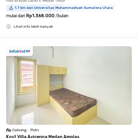
Pulo Brayan Darat Ii, Medan Timur
1.7 km dari Universitas Muhammadiyah Sumatera Utara
mulai dari
Rp1.368.000
/
bulan
Lihat info lebih banyak
Close
Coliving
•
Putri
Kost Villa Avicenna Medan Amplas