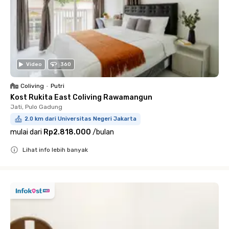
Video
360
Coliving
•
Putri
Kost Rukita East Coliving Rawamangun
Jati, Pulo Gadung
2.0 km dari Universitas Negeri Jakarta
mulai dari
Rp2.818.000
/
bulan
Lihat info lebih banyak
Close