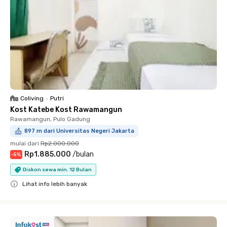
Coliving
•
Putri
Kost Katebe Kost Rawamangun
Rawamangun, Pulo Gadung
897 m dari Universitas Negeri Jakarta
mulai dari
Rp2.000.000
Rp1.885.000
/
bulan
-
5
%
Diskon sewa min. 12 Bulan
Lihat info lebih banyak
Close