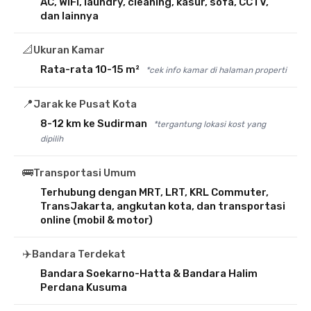
AC, WiFi, laundry, cleaning, kasur, sofa, CCTV,
dan lainnya
📐
Ukuran Kamar
Rata-rata 10-15 m²
*cek info kamar di halaman properti
📍
Jarak ke Pusat Kota
8-12 km ke Sudirman
*tergantung lokasi kost yang
dipilih
🚌
Transportasi Umum
Terhubung dengan MRT, LRT, KRL Commuter,
TransJakarta, angkutan kota, dan transportasi
online (mobil & motor)
✈️
Bandara Terdekat
Bandara Soekarno-Hatta & Bandara Halim
Perdana Kusuma