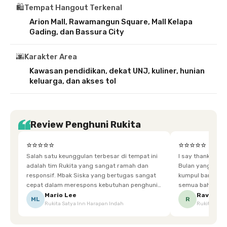
🛍️
Tempat Hangout Terkenal
Arion Mall, Rawamangun Square, Mall Kelapa
Gading, dan Bassura City
🌆
Karakter Area
Kawasan pendidikan, dekat UNJ, kuliner, hunian
keluarga, dan akses tol
Review Penghuni Rukita
⭐⭐⭐⭐⭐
⭐⭐⭐⭐⭐
Salah satu keunggulan terbesar di tempat ini
I say thankyou s
adalah tim Rukita yang sangat ramah dan
Bulan yang super happy! banyak tem
responsif. Mbak Siska yang bertugas sangat
kumpul bareng mak
cepat dalam merespons kebutuhan penghuni.
semua bahagia ad
Ketika saya meminta keset karena sempat
mgkn saran dari air aja & kebersihan lebih di
Mario Lee
Ravena
ML
R
Rukita Satya Inn Harapan Indah
Rukita Dimi
terpeleset, permintaan tersebut langsung
tingkatka
dipenuhi dengan cepat. Terima kasih Mbak
Siska.