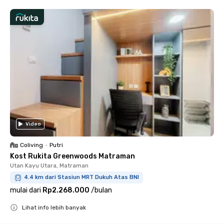
Video
Coliving
•
Putri
Kost Rukita Greenwoods Matraman
Utan Kayu Utara, Matraman
4.4 km dari Stasiun MRT Dukuh Atas BNI
mulai dari
Rp2.268.000
/
bulan
Lihat info lebih banyak
Close