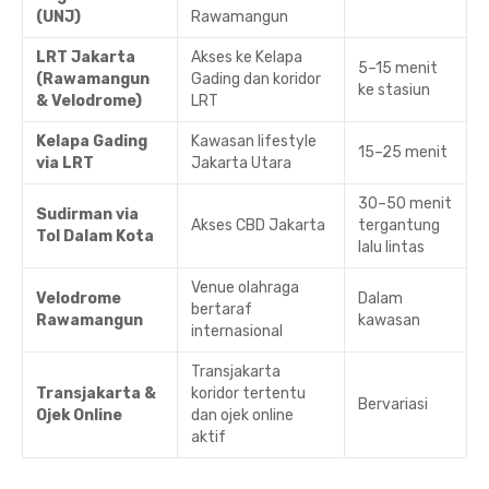
(UNJ)
Rawamangun
LRT Jakarta
Akses ke Kelapa
5–15 menit
(Rawamangun
Gading dan koridor
ke stasiun
& Velodrome)
LRT
Kelapa Gading
Kawasan lifestyle
15–25 menit
via LRT
Jakarta Utara
30–50 menit
Sudirman via
Akses CBD Jakarta
tergantung
Tol Dalam Kota
lalu lintas
Venue olahraga
Velodrome
Dalam
bertaraf
Rawamangun
kawasan
internasional
Transjakarta
Transjakarta &
koridor tertentu
Bervariasi
Ojek Online
dan ojek online
aktif