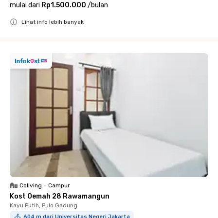
mulai dari
Rp1.500.000
/
bulan
Lihat info lebih banyak
Close
Coliving
•
Campur
Kost Oemah 28 Rawamangun
Kayu Putih, Pulo Gadung
604 m dari Universitas Negeri Jakarta