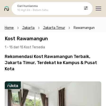
Cari hunianmu
10 Agt 26 - Belum tahu
Ope
Home
Jakarta
Jakarta Timur
Rawamangun
Kost Rawamangun
1 - 15 dari 15 Kost
Tersedia
Rekomendasi Kost Rawamangun Terbaik,
Jakarta Timur, Terdekat ke Kampus & Pusat
Kota