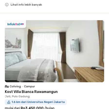
Lihat info lebih banyak
Close
Coliving
•
Campur
Kost Villa Bianca Rawamangun
Jati, Pulo Gadung
1.6 km dari Universitas Negeri Jakarta
mulai dari
Rp3.450.000
/
bulan