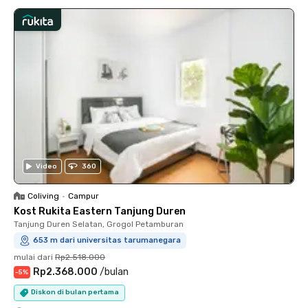
Video
360
Coliving
•
Campur
Kost Rukita Eastern Tanjung Duren
Tanjung Duren Selatan, Grogol Petamburan
653 m dari universitas tarumanegara
mulai dari
Rp2.518.000
Rp2.368.000
/
bulan
-
5
%
Diskon di bulan pertama