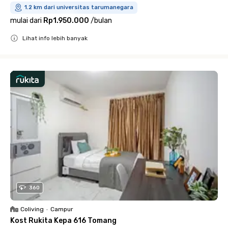
1.2 km dari universitas tarumanegara
mulai dari
Rp1.950.000
/
bulan
Lihat info lebih banyak
Close
360
Coliving
•
Campur
Kost Rukita Kepa 616 Tomang