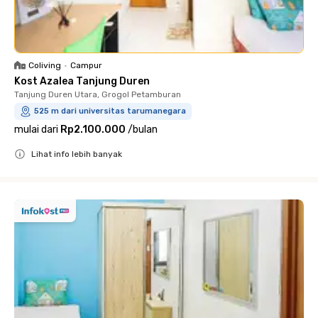
Coliving
•
Campur
Kost Azalea Tanjung Duren
Tanjung Duren Utara, Grogol Petamburan
525 m dari universitas tarumanegara
mulai dari
Rp2.100.000
/
bulan
Lihat info lebih banyak
Close