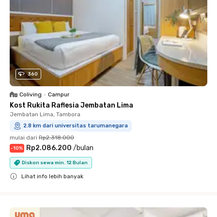
360
Coliving
•
Campur
Kost Rukita Raflesia Jembatan Lima
Jembatan Lima, Tambora
2.8 km dari universitas tarumanegara
mulai dari
Rp2.318.000
Rp2.086.200
/
bulan
-
10
%
Diskon sewa min. 12 Bulan
Lihat info lebih banyak
Close