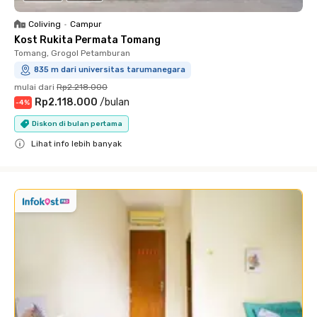
Coliving
•
Campur
Kost Rukita Permata Tomang
Tomang, Grogol Petamburan
835 m dari universitas tarumanegara
mulai dari
Rp2.218.000
Rp2.118.000
/
bulan
-
4
%
Diskon di bulan pertama
Lihat info lebih banyak
Close