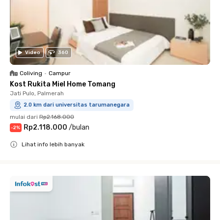
Video
360
Coliving
•
Campur
Kost Rukita Miel Home Tomang
Jati Pulo, Palmerah
2.0 km dari universitas tarumanegara
mulai dari
Rp2.168.000
Rp2.118.000
/
bulan
-
2
%
Lihat info lebih banyak
Close