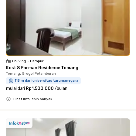
Coliving
•
Campur
Kost S Parman Residence Tomang
Tomang, Grogol Petamburan
113 m dari universitas tarumanegara
mulai dari
Rp1.500.000
/
bulan
Lihat info lebih banyak
Close