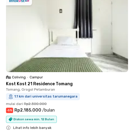
Coliving
•
Campur
Kost Kost 21 Residence Tomang
Tomang, Grogol Petamburan
1.1 km dari universitas tarumanegara
mulai dari
Rp2.300.000
Rp2.185.000
/
bulan
-
5
%
Diskon sewa min. 12 Bulan
Lihat info lebih banyak