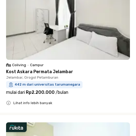
Coliving
•
Campur
Kost Askara Permata Jelambar
Jelambar, Grogol Petamburan
442 m dari universitas tarumanegara
mulai dari
Rp2.200.000
/
bulan
Lihat info lebih banyak
Close