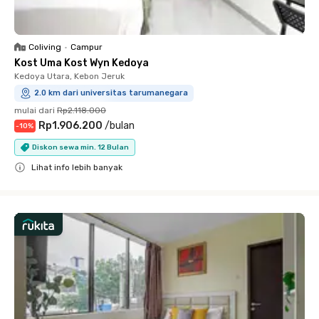
Coliving
•
Campur
Kost Uma Kost Wyn Kedoya
Kedoya Utara, Kebon Jeruk
2.0 km dari universitas tarumanegara
mulai dari
Rp2.118.000
Rp1.906.200
/
bulan
-
10
%
Diskon sewa min. 12 Bulan
Lihat info lebih banyak
Close