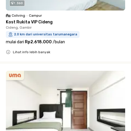
360
Coliving
•
Campur
Kost Rukita VIP Cideng
Cideng, Gambir
2.0 km dari universitas tarumanegara
mulai dari
Rp2.618.000
/
bulan
Lihat info lebih banyak
Close