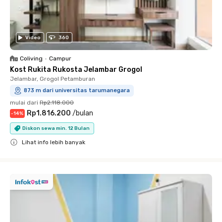
Video
360
Coliving
•
Campur
Kost Rukita Rukosta Jelambar Grogol
Jelambar, Grogol Petamburan
873 m dari universitas tarumanegara
mulai dari
Rp2.118.000
Rp1.816.200
/
bulan
-
14
%
Diskon sewa min. 12 Bulan
Lihat info lebih banyak
Close