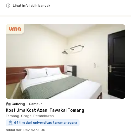
Lihat info lebih banyak
Close
Coliving
•
Campur
Kost Uma Kost Azani Tawakal Tomang
Tomang, Grogol Petamburan
694 m dari universitas tarumanegara
mulai dari
Rp2.436.000