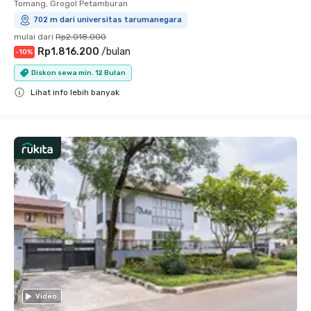
Tomang, Grogol Petamburan
702 m dari universitas tarumanegara
mulai dari
Rp2.018.000
Rp1.816.200
/
bulan
-
10
%
Diskon sewa min. 12 Bulan
Lihat info lebih banyak
Close
Video