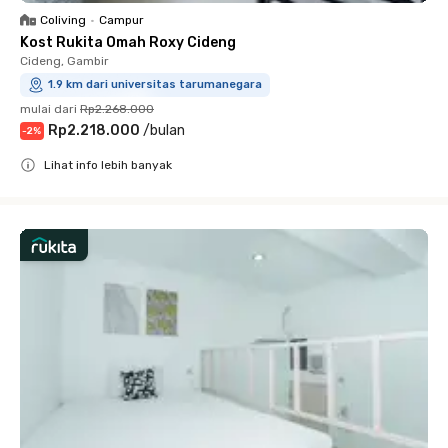
Coliving
•
Campur
Kost Rukita Omah Roxy Cideng
Cideng, Gambir
1.9 km dari universitas tarumanegara
mulai dari
Rp2.268.000
Rp2.218.000
/
bulan
-
2
%
Lihat info lebih banyak
Close