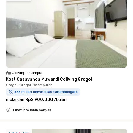
Coliving
•
Campur
Kost Casavanda Muwardi Coliving Grogol
Grogol, Grogol Petamburan
888 m dari universitas tarumanegara
mulai dari
Rp2.900.000
/
bulan
Lihat info lebih banyak
Close