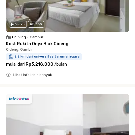
Video
360
Coliving
•
Campur
Kost Rukita Onyx Biak Cideng
Cideng, Gambir
2.2 km dari universitas tarumanegara
mulai dari
Rp3.218.000
/
bulan
Lihat info lebih banyak
Close