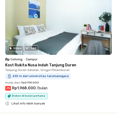
Video
360
Coliving
•
Campur
Kost Rukita Nusa Indah Tanjung Duren
Tanjung Duren Selatan, Grogol Petamburan
635 m dari universitas tarumanegara
mulai dari
Rp2.118.000
Rp1.968.000
/
bulan
-
7
%
Diskon di bulan pertama
Lihat info lebih banyak
Close