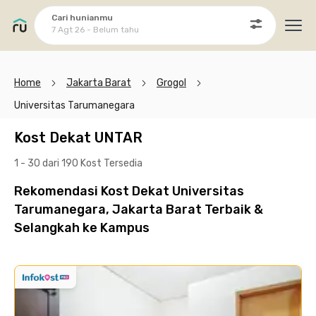
Cari hunianmu
7 Agt 26 - Belum tahu
Ope
Home
Jakarta Barat
Grogol
Universitas Tarumanegara
Kost Dekat UNTAR
1 - 30 dari 190 Kost
Tersedia
Rekomendasi Kost Dekat Universitas
Tarumanegara, Jakarta Barat Terbaik &
Selangkah ke Kampus