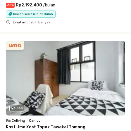
Rp2.192.400
/
bulan
-
10
%
Diskon sewa min. 12 Bulan
Lihat info lebih banyak
Close
360
Coliving
•
Campur
Kost Uma Kost Topaz Tawakal Tomang