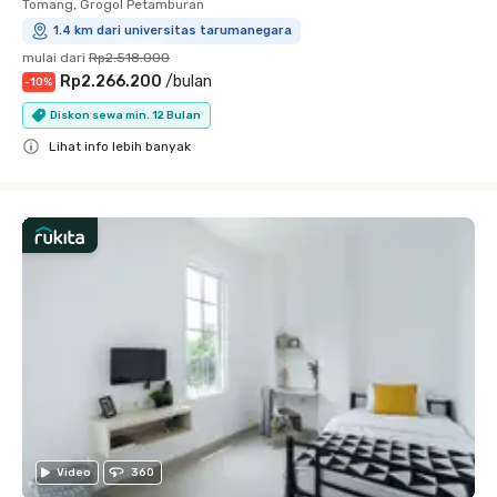
Tomang, Grogol Petamburan
1.4 km dari universitas tarumanegara
mulai dari
Rp2.518.000
Rp2.266.200
/
bulan
-
10
%
Diskon sewa min. 12 Bulan
Lihat info lebih banyak
Close
Video
360