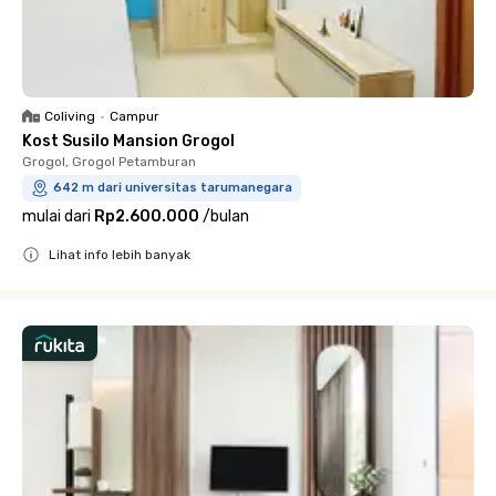
Coliving
•
Campur
Kost Susilo Mansion Grogol
Grogol, Grogol Petamburan
642 m dari universitas tarumanegara
mulai dari
Rp2.600.000
/
bulan
Lihat info lebih banyak
Close