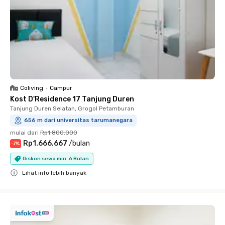
Coliving
•
Campur
Kost D'Residence 17 Tanjung Duren
Tanjung Duren Selatan, Grogol Petamburan
656 m dari universitas tarumanegara
mulai dari
Rp1.800.000
Rp1.666.667
/
bulan
-
7
%
Diskon sewa min. 6 Bulan
Lihat info lebih banyak
Close