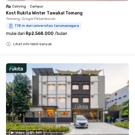
Coliving
•
Campur
Kost Rukita Winter Tawakal Tomang
Tomang, Grogol Petamburan
778 m dari universitas tarumanegara
mulai dari
Rp2.568.000
/
bulan
Lihat info lebih banyak
Close
Video
360