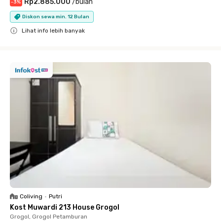
Rp2.885.000
/
bulan
-
3
%
Diskon sewa min. 12 Bulan
Lihat info lebih banyak
Close
Coliving
•
Putri
Kost Muwardi 213 House Grogol
Grogol, Grogol Petamburan