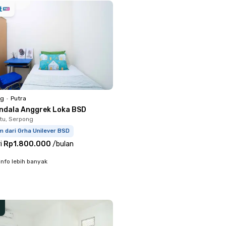
ng
•
Putra
ndala Anggrek Loka BSD
tu, Serpong
m dari Grha Unilever BSD
i
Rp1.800.000
/
bulan
info lebih banyak