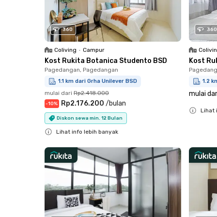
360
360
Coliving
•
Campur
Colivi
Kost Rukita Botanica Studento BSD
Kost Ru
Pagedangan, Pagedangan
Pagedang
1.1 km dari Grha Unilever BSD
1.2 k
mulai dari
Rp2.418.000
mulai dar
Rp2.176.200
/
bulan
-
10
%
Lihat 
Diskon sewa min. 12 Bulan
Close
Lihat info lebih banyak
Close