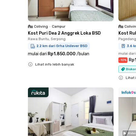
Coliving
•
Campur
Colivi
Kost Puri Dea 2 Anggrek Loka BSD
Kost Ru
Rawa Buntu, Serpong
Pagedang
2.2 km dari Grha Unilever BSD
3.6 k
mulai dari
Rp1.850.000
/
bulan
mulai dari
Rp
-
10
%
Lihat info lebih banyak
Diskon
Close
Lihat 
Close
Vide