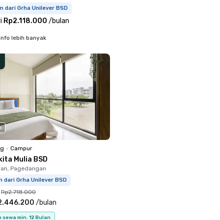
m dari Grha Unilever BSD
i
Rp2.118.000
/
bulan
info lebih banyak
o
ng
•
Campur
kita Mulia BSD
an, Pagedangan
m dari Grha Unilever BSD
Rp2.718.000
2.446.200
/
bulan
 sewa min. 12 Bulan