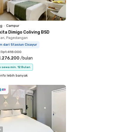
ng
•
Campur
kita Dimigo Coliving BSD
an, Pagedangan
m dari Stasiun Cicayur
Rp1.418.000
1.276.200
/
bulan
 sewa min. 12 Bulan
info lebih banyak
o