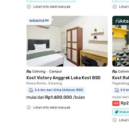
Lihat info lebih banyak
Lihat 
Close
Close
Vide
Coliving
•
Campur
Colivi
Kost Victory Anggrek Loka Kost BSD
Kost Ru
Rawa Buntu, Serpong
Pagedang
2.6 km dari Grha Unilever BSD
2.0 k
mulai dari
Rp1.600.000
/
bulan
mulai dari
Rp2
-
8
%
Lihat info lebih banyak
Diskon
Close
Lihat 
Close