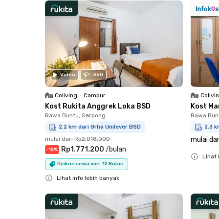
Video
360
Coliving
•
Campur
Colivi
Kost Rukita Anggrek Loka BSD
Kost Ma
Rawa Buntu, Serpong
Rawa Bun
2.2 km dari Grha Unilever BSD
2.3 k
mulai dari
Rp2.018.000
mulai dar
Rp1.771.200
/
bulan
-
12
%
Lihat 
Diskon sewa min. 12 Bulan
Close
Lihat info lebih banyak
Close