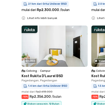
2.1 km dari Grha Unilever BSD
2.0 k
mulai dari
Rp2.300.000
/
bulan
mulai dar
Lihat info lebih banyak
Lihat 
Close
Close
360
Vide
Coliving
•
Campur
Colivi
Kost Rukita D'Laurel BSD
Kost Ru
Pagedangan, Pagedangan
Pagedang
1.4 km dari Grha Unilever BSD
1.5 k
mulai dari
Rp2.618.000
mulai dari
Rp2.356.200
/
bulan
Rp
-
10
%
-
10
%
Diskon sewa min. 12 Bulan
Diskon