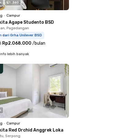
o
360
ng
•
Campur
kita Agape Studento BSD
an, Pagedangan
m dari Grha Unilever BSD
i
Rp2.068.000
/
bulan
info lebih banyak
o
ng
•
Campur
kita Red Orchid Anggrek Loka
tu, Serpong