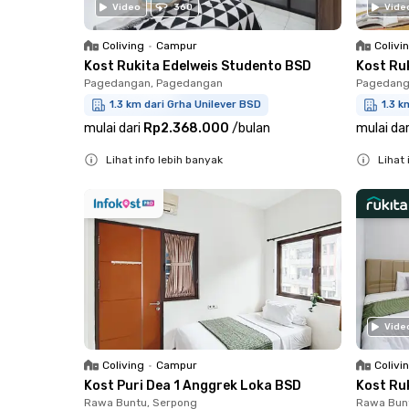
Video
360
Vide
Coliving
•
Campur
Colivi
Kost Rukita Edelweis Studento BSD
Kost Ru
Pagedangan, Pagedangan
Pagedang
1.3 km dari Grha Unilever BSD
1.3 k
mulai dari
Rp2.368.000
/
bulan
mulai dar
Lihat info lebih banyak
Lihat 
Close
Close
Vide
Coliving
•
Campur
Colivi
Kost Puri Dea 1 Anggrek Loka BSD
Kost Ru
Rawa Buntu, Serpong
Rawa Bun