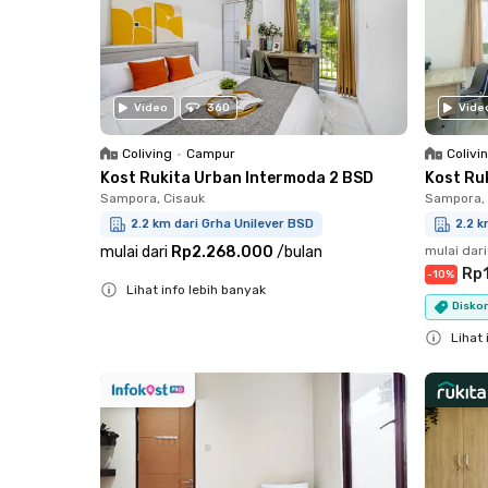
Video
360
Vide
Coliving
•
Campur
Colivi
Kost Rukita Urban Intermoda 2 BSD
Kost Ru
Sampora, Cisauk
Sampora, 
2.2 km dari Grha Unilever BSD
2.2 k
mulai dari
Rp2.268.000
/
bulan
mulai dari
Rp1
-
10
%
Lihat info lebih banyak
Diskon
Close
Lihat 
Close