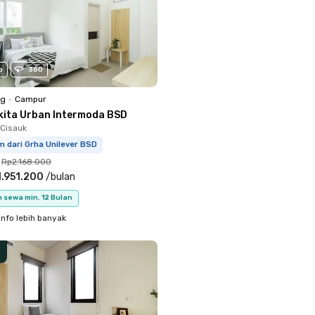
o
360
ng
•
Campur
kita Urban Intermoda BSD
Cisauk
m dari Grha Unilever BSD
Rp2.168.000
.951.200
/
bulan
 sewa min. 12 Bulan
info lebih banyak