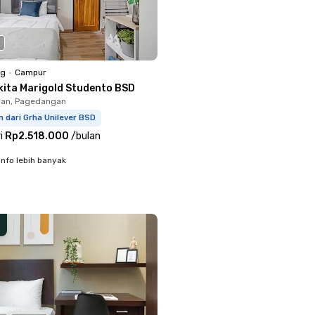
ng
•
Campur
kita Marigold Studento BSD
an, Pagedangan
m dari Grha Unilever BSD
i
Rp2.518.000
/
bulan
info lebih banyak