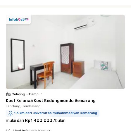
Close
Coliving
•
Campur
Kost Kelana5 Kost Kedungmundu Semarang
Tandang, Tembalang
1.6 km dari universitas muhammadiyah semarang
mulai dari
Rp1.400.000
/
bulan
Lihat info lebih banyak