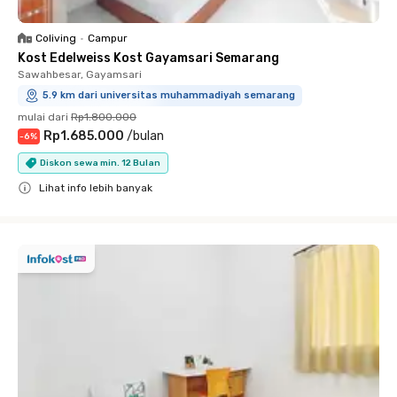
Coliving
•
Campur
Kost Edelweiss Kost Gayamsari Semarang
Sawahbesar, Gayamsari
5.9 km dari universitas muhammadiyah semarang
mulai dari
Rp1.800.000
Rp1.685.000
/
bulan
-
6
%
Diskon sewa min. 12 Bulan
Lihat info lebih banyak
Close