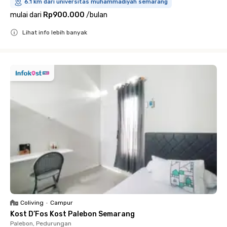
6.1 km dari universitas muhammadiyah semarang
mulai dari
Rp900.000
/
bulan
Lihat info lebih banyak
Close
Coliving
•
Campur
Kost D’Fos Kost Palebon Semarang
Palebon, Pedurungan