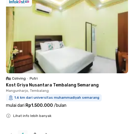
Coliving
•
Putri
Kost Griya Nusantara Tembalang Semarang
Mangunharjo, Tembalang
1.6 km dari universitas muhammadiyah semarang
mulai dari
Rp1.500.000
/
bulan
Lihat info lebih banyak
Close