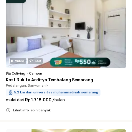
Video
360
Coliving
•
Campur
Kost Rukita Arditya Tembalang Semarang
Pedalangan, Banyumanik
5.2 km dari universitas muhammadiyah semarang
mulai dari
Rp1.718.000
/
bulan
Lihat info lebih banyak
Close