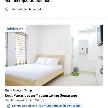
mulai dari
Rp2.100.000
/
bulan
Lihat info lebih banyak
Close
Coliving
•
Campur
Kost Papandayan Madani Living Semarang
Gajahmungkur, Gajah Mungkur
5.6 km dari universitas muhammadiyah semarang