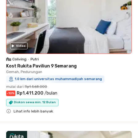
Video
Coliving
•
Putri
Kost Rukita Paviliun 9 Semarang
Gemah, Pedurungan
1.0 km dari universitas muhammadiyah semarang
mulai dari
Rp1.568.000
Rp1.411.200
/
bulan
-
10
%
Diskon sewa min. 12 Bulan
Lihat info lebih banyak
Close