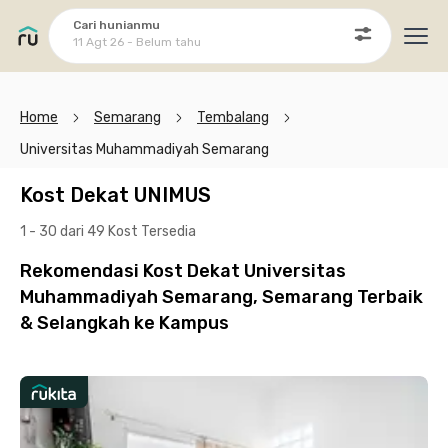
Cari hunianmu
11 Agt 26 - Belum tahu
Ope
Home
Semarang
Tembalang
Universitas Muhammadiyah Semarang
Kost Dekat UNIMUS
1 - 30 dari 49 Kost
Tersedia
Rekomendasi Kost Dekat Universitas
Muhammadiyah Semarang, Semarang Terbaik
& Selangkah ke Kampus