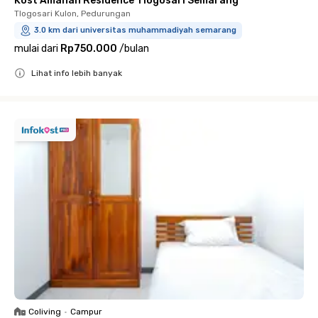
Kost Amanah Residence Tlogosari Semarang
Tlogosari Kulon, Pedurungan
3.0 km dari universitas muhammadiyah semarang
mulai dari
Rp750.000
/
bulan
Lihat info lebih banyak
Close
Coliving
•
Campur