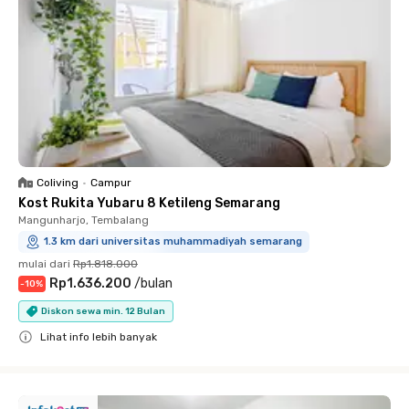
Coliving
•
Campur
Kost Rukita Yubaru 8 Ketileng Semarang
Mangunharjo, Tembalang
1.3 km dari universitas muhammadiyah semarang
mulai dari
Rp1.818.000
Rp1.636.200
/
bulan
-
10
%
Diskon sewa min. 12 Bulan
Lihat info lebih banyak
Close