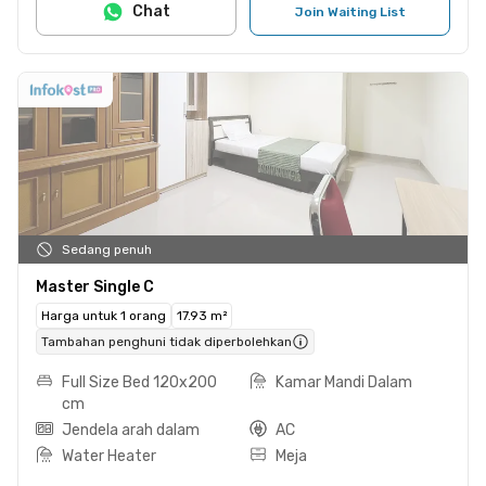
Chat
Join Waiting List
Sedang penuh
Master Single C
Harga untuk 1 orang
17.93 m²
Tambahan penghuni tidak diperbolehkan
Full Size Bed 120x200
Kamar Mandi Dalam
cm
Jendela arah dalam
AC
Water Heater
Meja