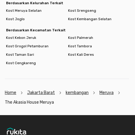
Berdasarkan Kelurahan Terkait
Kost Meruya Selatan
Kost Srengseng
Kost Joglo
Kost Kembangan Selatan
Berdasarkan Kecamatan Terkait
Kost Kebon Jeruk
Kost Palmerah
Kost Grogol Petamburan
Kost Tambora
Kost Taman Sari
Kost Kali Deres
Kost Cengkareng
Home
Jakarta Barat
kembangan
Meruya
The Akasia House Meruya
Footer