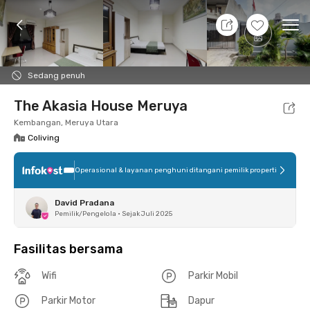
11 Agt 26 - Belum tahu
+
5
Ope
Foto
Fasilitas bersama
Lokasi
Kamar
Atura
Sedang penuh
The Akasia House Meruya
Kembangan, Meruya Utara
Coliving
Operasional & layanan penghuni ditangani pemilik properti
David Pradana
Pemilik/Pengelola
•
Sejak Juli 2025
Fasilitas bersama
Wifi
Parkir Mobil
Parkir Motor
Dapur