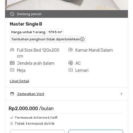
Sedang penuh
Master Single B
Harga untuk 1 orang
17.93 m²
Tambahan penghuni tidak diperbolehkan
Full Size Bed 120x200
Kamar Mandi Dalam
cm
Jendela arah dalam
AC
Meja
Lemari
Lihat Detail
Jadwalkan Visit
Rp2.000.000
/bulan
Termasuk internet/wifi
Tidak termasuk listrik