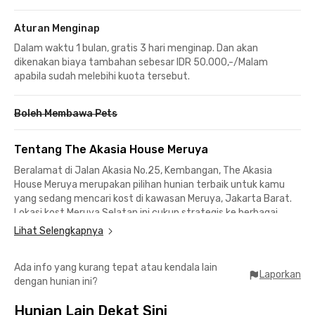
Aturan Menginap
Dalam waktu 1 bulan, gratis 3 hari menginap. Dan akan
dikenakan biaya tambahan sebesar IDR 50.000,-/Malam
apabila sudah melebihi kuota tersebut.
Boleh Membawa Pets
Tentang The Akasia House Meruya
Beralamat di Jalan Akasia No.25, Kembangan, The Akasia
House Meruya merupakan pilihan hunian terbaik untuk kamu
yang sedang mencari kost di kawasan Meruya, Jakarta Barat.
Lokasi kost Meruya Selatan ini cukup strategis ke berbagai
kawasan perkantoran maupun kampus ternama.
Lihat Selengkapnya
Kamu yang bekerja di kawasan Joglo, Puri Indah Raya, hingga
Ada info yang kurang tepat atau kendala lain
Kebon Jeruk, bisa menuju kantor hanya dalam waktu kurang
Laporkan
dengan hunian ini?
dari 20 menit berkendara. Sementara bagi kamu yang berkuliah
di Universitas Mercu Buana, bisa mencapai kampus hanya
Hunian Lain Dekat Sini
dalam waktu 5 menit berkendara atau 10 menit berjalan kaki.