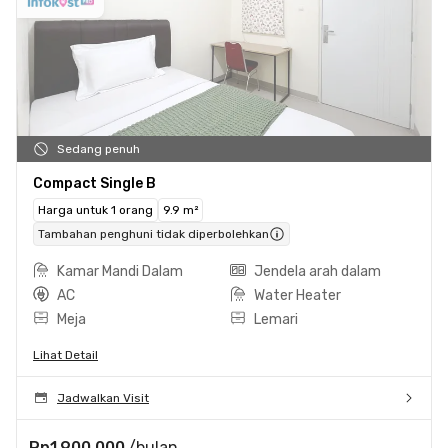
Sedang penuh
Compact Single B
Harga untuk 1 orang
9.9 m²
Tambahan penghuni tidak diperbolehkan
Kamar Mandi Dalam
Jendela arah dalam
AC
Water Heater
Meja
Lemari
Lihat Detail
Jadwalkan Visit
Rp1.900.000
/bulan