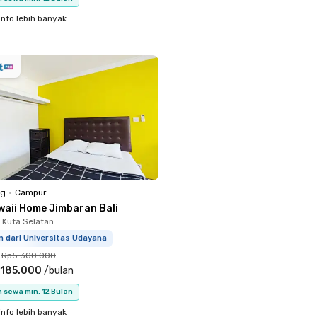
info lebih banyak
ng
•
Campur
waii Home Jimbaran Bali
 Kuta Selatan
m dari Universitas Udayana
Rp5.300.000
.185.000
/
bulan
 sewa min. 12 Bulan
info lebih banyak