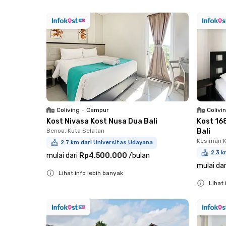
Close
Coliving
•
Campur
Colivi
Kost Nivasa Kost Nusa Dua Bali
Kost 16
Benoa, Kuta Selatan
Bali
Kesiman K
2.7 km dari Universitas Udayana
2.3 
mulai dari
Rp4.500.000
/
bulan
mulai dar
Lihat info lebih banyak
Lihat 
Close
Close