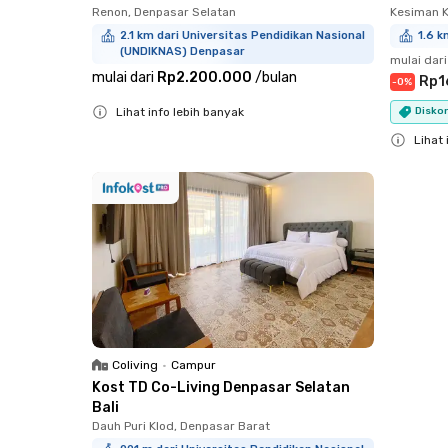
Renon, Denpasar Selatan
Kesiman K
2.1 km dari Universitas Pendidikan Nasional
1.6 
(UNDIKNAS) Denpasar
mulai dari
mulai dari
Rp2.200.000
/
bulan
Rp1
-
0
%
Lihat info lebih banyak
Diskon
Close
Lihat 
Close
Coliving
•
Campur
Kost TD Co-Living Denpasar Selatan
Bali
Dauh Puri Klod, Denpasar Barat