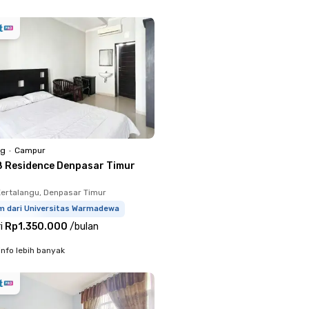
ng
•
Campur
8 Residence Denpasar Timur
ertalangu, Denpasar Timur
km dari Universitas Warmadewa
i
Rp1.350.000
/
bulan
info lebih banyak