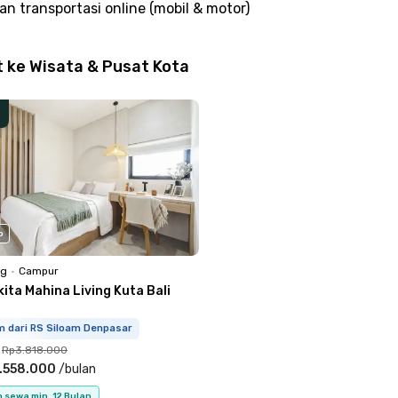
n transportasi online (mobil & motor)
t ke Wisata & Pusat Kota
o
ng
•
Campur
ita Mahina Living Kuta Bali
m dari RS Siloam Denpasar
Rp3.818.000
.558.000
/
bulan
 sewa min. 12 Bulan