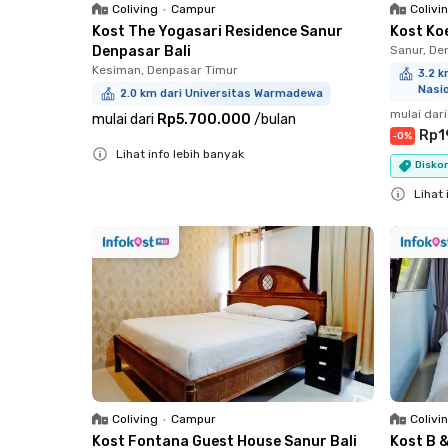
Coliving
•
Campur
Colivi
Kost The Yogasari Residence Sanur
Kost Ko
Denpasar Bali
Sanur, De
Kesiman, Denpasar Timur
3.2 k
Nasi
2.0 km dari Universitas Warmadewa
mulai dari
mulai dari
Rp5.700.000
/
bulan
Rp1
-
0
%
Lihat info lebih banyak
Diskon
Close
Lihat 
Close
Coliving
•
Campur
Colivi
Kost Fontana Guest House Sanur Bali
Kost B 