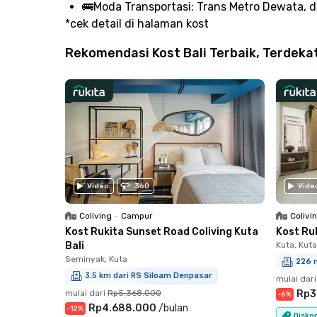
🚌
Moda Transportasi:
Trans Metro Dewata, da
*cek detail di halaman kost
Rekomendasi Kost Bali Terbaik, Terdeka
Video
360
Vide
Coliving
•
Campur
Colivi
Kost Rukita Sunset Road Coliving Kuta
Kost Ruk
Bali
Kuta, Kuta
Seminyak, Kuta
226 
3.5 km dari RS Siloam Denpasar
mulai dari
mulai dari
Rp5.368.000
Rp3
-
6
%
Rp4.688.000
/
bulan
-
12
%
Diskon