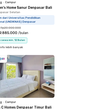
ng
•
Campur
en's Home Sanur Denpasar Bali
npasar Selatan
m dari Universitas Pendidikan
onal (UNDIKNAS) Denpasar
Rp20.000.000
9.885.000
/
bulan
 sewa min. 12 Bulan
info lebih banyak
ng
•
Campur
& C Homes Denpasar Timur Bali