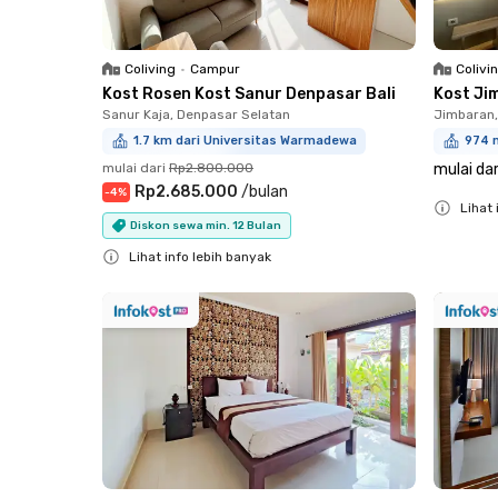
Coliving
•
Campur
Colivi
Kost Rosen Kost Sanur Denpasar Bali
Kost Ji
Sanur Kaja, Denpasar Selatan
Jimbaran,
1.7 km dari Universitas Warmadewa
974 
mulai dari
Rp2.800.000
mulai dar
Rp2.685.000
/
bulan
-
4
%
Lihat 
Diskon sewa min. 12 Bulan
Close
Lihat info lebih banyak
Close