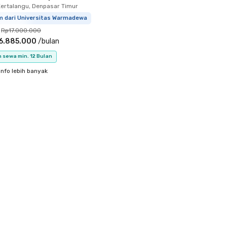
ertalangu, Denpasar Timur
km dari Universitas Warmadewa
Rp17.000.000
6.885.000
/
bulan
 sewa min. 12 Bulan
info lebih banyak