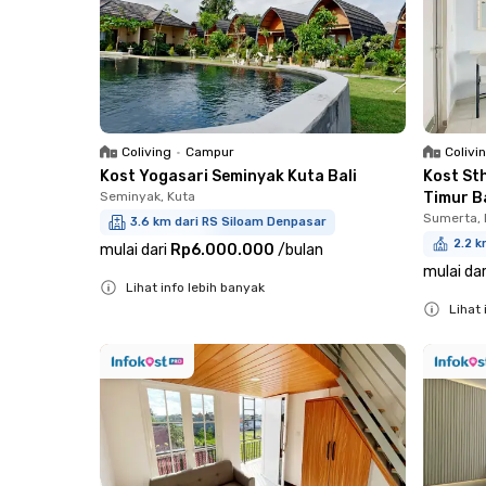
Coliving
•
Campur
Colivi
Kost Yogasari Seminyak Kuta Bali
Kost St
Seminyak, Kuta
Timur Ba
Sumerta, 
3.6 km dari RS Siloam Denpasar
2.2 
mulai dari
Rp6.000.000
/
bulan
mulai dar
Lihat info lebih banyak
Lihat 
Close
Close