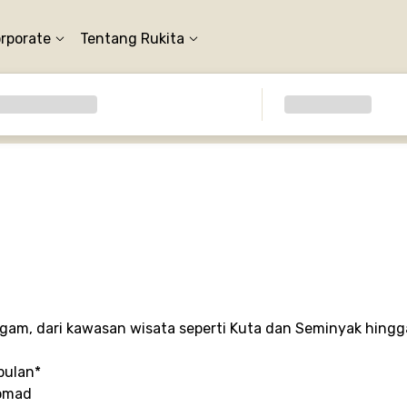
orporate
Tentang Rukita
gam, dari kawasan wisata seperti Kuta dan Seminyak hing
bulan*
Nomad