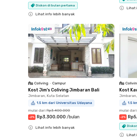
Diskon di bulan pertama
Lihat 
Lihat info lebih banyak
Close
Close
Coliving
•
Campur
Colivi
Kost Jim's Coliving Jimbaran Bali
Kost Ka
Jimbaran, Kuta Selatan
Jimbaran,
1.5 km dari Universitas Udayana
1.5 k
mulai dari
Rp3.400.000
mulai dari
Rp3.300.000
/
bulan
Rp5
-
2
%
-
2
%
Diskon
Lihat info lebih banyak
Close
Lihat 