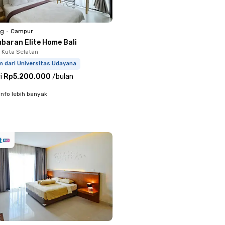
ng
•
Campur
mbaran Elite Home Bali
 Kuta Selatan
m dari Universitas Udayana
i
Rp5.200.000
/
bulan
info lebih banyak