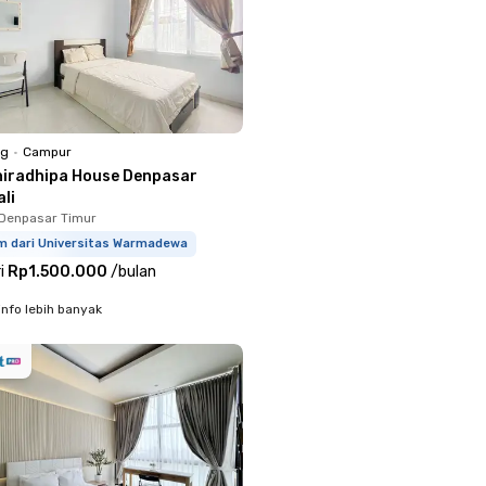
ng
•
Campur
hiradhipa House Denpasar
li
Denpasar Timur
km dari Universitas Warmadewa
i
Rp1.500.000
/
bulan
info lebih banyak