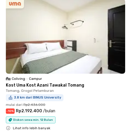
Coliving
•
Campur
Kost Uma Kost Azani Tawakal Tomang
Tomang, Grogol Petamburan
3.8 km dari BINUS University
mulai dari
Rp2.436.000
Rp2.192.400
/
bulan
-
10
%
Diskon sewa min. 12 Bulan
Lihat info lebih banyak