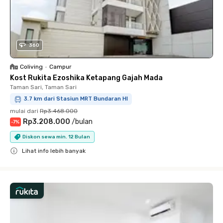
360
Coliving
•
Campur
Kost Rukita Ezoshika Ketapang Gajah Mada
Taman Sari, Taman Sari
3.7 km dari Stasiun MRT Bundaran HI
mulai dari
Rp3.468.000
Rp3.208.000
/
bulan
-
7
%
Diskon sewa min. 12 Bulan
Lihat info lebih banyak
Close