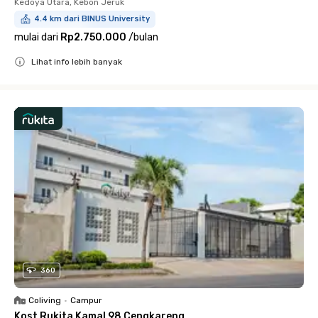
Kedoya Utara, Kebon Jeruk
4.4 km dari BINUS University
mulai dari
Rp2.750.000
/
bulan
Lihat info lebih banyak
Close
360
Coliving
•
Campur
Kost Rukita Kamal 98 Cengkareng