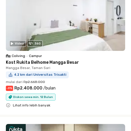
Video
360
Coliving
•
Campur
Kost Rukita Belhome Mangga Besar
Mangga Besar, Taman Sari
4.2 km dari Universitas Trisakti
mulai dari
Rp2.668.000
Rp2.408.000
/
bulan
-
9
%
Diskon sewa min. 12 Bulan
Lihat info lebih banyak
Close