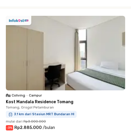
Close
Coliving
•
Campur
Kost Mandala Residence Tomang
Tomang, Grogol Petamburan
3.1 km dari Stasiun MRT Bundaran HI
mulai dari
Rp3.000.000
Rp2.885.000
/
bulan
-
3
%