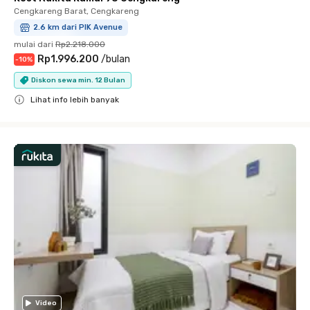
Cengkareng Barat, Cengkareng
2.6 km dari PIK Avenue
mulai dari
Rp2.218.000
Rp1.996.200
/
bulan
-
10
%
Diskon sewa min. 12 Bulan
Lihat info lebih banyak
Close
Video