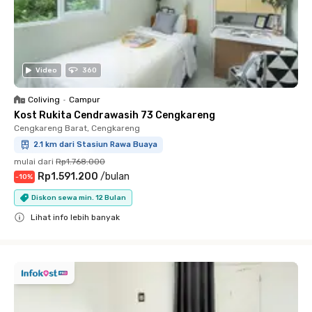
Video
360
Coliving
•
Campur
Kost Rukita Cendrawasih 73 Cengkareng
Cengkareng Barat, Cengkareng
2.1 km dari Stasiun Rawa Buaya
mulai dari
Rp1.768.000
Rp1.591.200
/
bulan
-
10
%
Diskon sewa min. 12 Bulan
Lihat info lebih banyak
Close