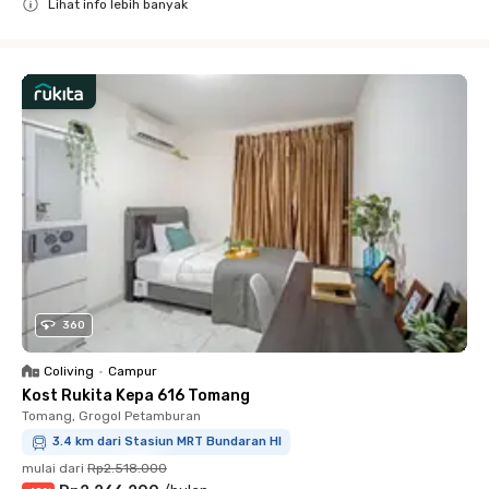
Lihat info lebih banyak
Close
360
Coliving
•
Campur
Kost Rukita Kepa 616 Tomang
Tomang, Grogol Petamburan
3.4 km dari Stasiun MRT Bundaran HI
mulai dari
Rp2.518.000