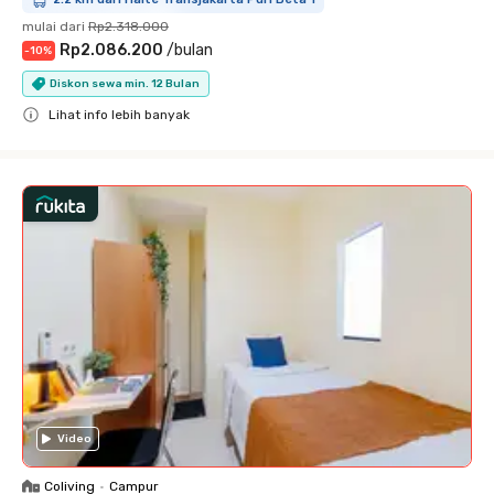
mulai dari
Rp2.318.000
Rp2.086.200
/
bulan
-
10
%
Diskon sewa min. 12 Bulan
Lihat info lebih banyak
Close
Video
Coliving
•
Campur