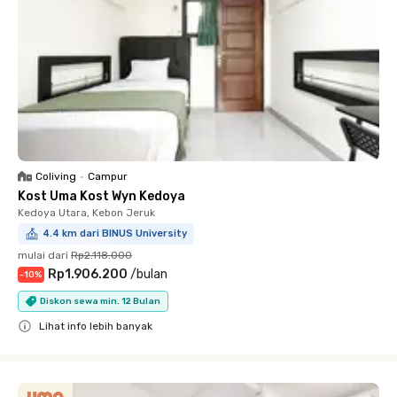
Coliving
•
Campur
Kost Uma Kost Wyn Kedoya
Kedoya Utara, Kebon Jeruk
4.4 km dari BINUS University
mulai dari
Rp2.118.000
Rp1.906.200
/
bulan
-
10
%
Diskon sewa min. 12 Bulan
Lihat info lebih banyak
Close