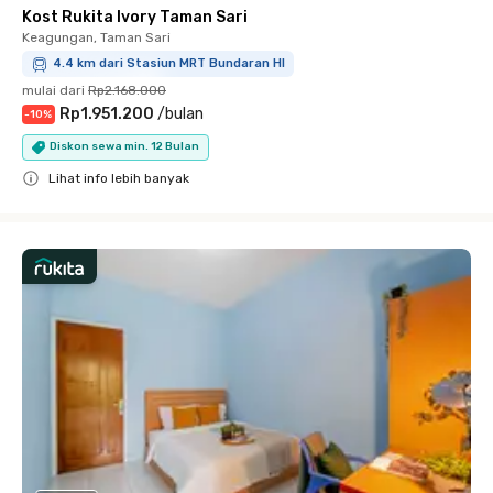
Kost Rukita Ivory Taman Sari
Keagungan, Taman Sari
4.4 km dari Stasiun MRT Bundaran HI
mulai dari
Rp2.168.000
Rp1.951.200
/
bulan
-
10
%
Diskon sewa min. 12 Bulan
Lihat info lebih banyak
Close