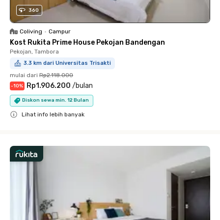
360
Coliving
•
Campur
Kost Rukita Prime House Pekojan Bandengan
Pekojan, Tambora
3.3 km dari Universitas Trisakti
mulai dari
Rp2.118.000
Rp1.906.200
/
bulan
-
10
%
Diskon sewa min. 12 Bulan
Lihat info lebih banyak
Close