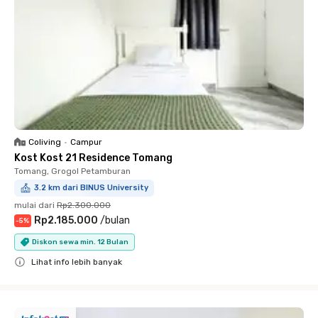
Coliving
•
Campur
Kost Kost 21 Residence Tomang
Tomang, Grogol Petamburan
3.2 km dari BINUS University
mulai dari
Rp2.300.000
Rp2.185.000
/
bulan
-
5
%
Diskon sewa min. 12 Bulan
Lihat info lebih banyak
Close