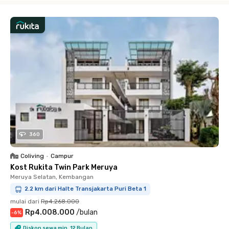
360
Coliving
•
Campur
Kost Rukita Twin Park Meruya
Meruya Selatan, Kembangan
2.2 km dari Halte Transjakarta Puri Beta 1
mulai dari
Rp4.268.000
Rp4.008.000
/
bulan
-
6
%
Diskon sewa min. 12 Bulan