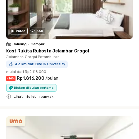
Video
360
Coliving
•
Campur
Kost Rukita Rukosta Jelambar Grogol
Jelambar, Grogol Petamburan
4.3 km dari BINUS University
mulai dari
Rp2.118.000
Rp1.816.200
/
bulan
-
14
%
Diskon di bulan pertama
Lihat info lebih banyak
Close