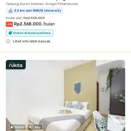
Tanjung Duren Selatan, Grogol Petamburan
3.0 km dari BINUS University
mulai dari
Rp2.518.000
Rp2.368.000
/
bulan
-
5
%
Diskon di bulan pertama
Lihat info lebih banyak
Close
Video
360