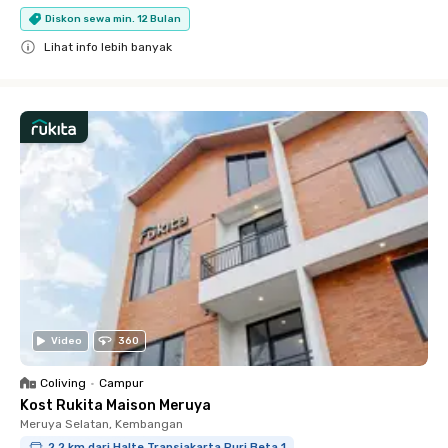
Diskon sewa min. 12 Bulan
Lihat info lebih banyak
Close
Video
360
Coliving
•
Campur
Kost Rukita Maison Meruya
Meruya Selatan, Kembangan
2.2 km dari Halte Transjakarta Puri Beta 1