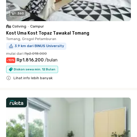
360
Coliving
•
Campur
Kost Uma Kost Topaz Tawakal Tomang
Tomang, Grogol Petamburan
3.9 km dari BINUS University
mulai dari
Rp2.018.000
Rp1.816.200
/
bulan
-
10
%
Diskon sewa min. 12 Bulan
Lihat info lebih banyak
Close