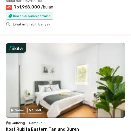
mulai dari
Rp2.118.000
Rp1.968.000
/
bulan
-
7
%
Diskon di bulan pertama
Lihat info lebih banyak
Close
Video
360
Coliving
•
Campur
Kost Rukita Eastern Tanjung Duren