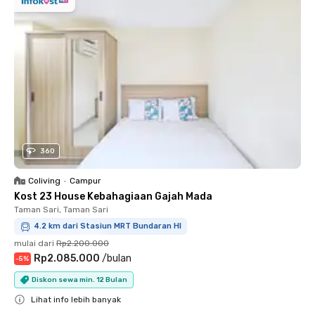
360
Coliving
•
Campur
Kost 23 House Kebahagiaan Gajah Mada
Taman Sari, Taman Sari
4.2 km dari Stasiun MRT Bundaran HI
mulai dari
Rp2.200.000
Rp2.085.000
/
bulan
-
5
%
Diskon sewa min. 12 Bulan
Lihat info lebih banyak