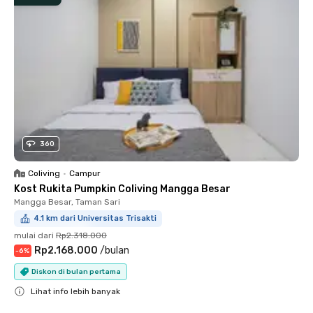
360
Coliving
•
Campur
Kost Rukita Pumpkin Coliving Mangga Besar
Mangga Besar, Taman Sari
4.1 km dari Universitas Trisakti
mulai dari
Rp2.318.000
Rp2.168.000
/
bulan
-
6
%
Diskon di bulan pertama
Lihat info lebih banyak
Close