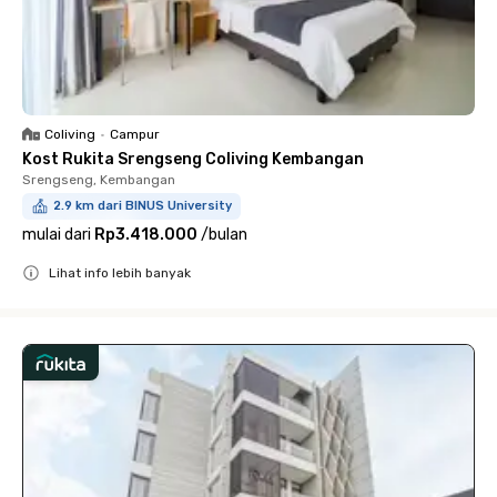
Coliving
•
Campur
Kost Rukita Srengseng Coliving Kembangan
Srengseng, Kembangan
2.9 km dari BINUS University
mulai dari
Rp3.418.000
/
bulan
Lihat info lebih banyak
Close