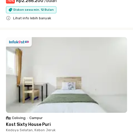
Rp2.266.200
/
bulan
-
10
%
Diskon sewa min. 12 Bulan
Lihat info lebih banyak
Close
Coliving
•
Campur
Kost Sixty House Puri
Kedoya Selatan, Kebon Jeruk