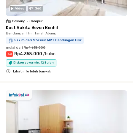
Video
360
Coliving
•
Campur
Kost Rukita Seven Benhil
Bendungan Hilir, Tanah Abang
577 m dari Stasiun MRT Bendungan Hilir
mulai dari
Rp4.618.000
Rp4.358.000
/
bulan
-
5
%
Diskon sewa min. 12 Bulan
Lihat info lebih banyak
Close