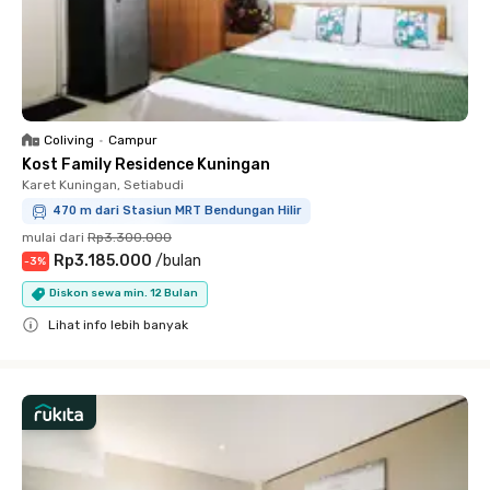
Coliving
•
Campur
Kost Family Residence Kuningan
Karet Kuningan, Setiabudi
470 m dari Stasiun MRT Bendungan Hilir
mulai dari
Rp3.300.000
Rp3.185.000
/
bulan
-
3
%
Diskon sewa min. 12 Bulan
Lihat info lebih banyak
Close