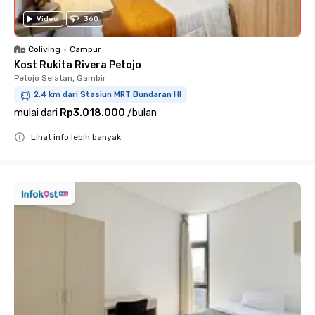
Video
360
Coliving
•
Campur
Kost Rukita Rivera Petojo
Petojo Selatan, Gambir
2.4 km dari Stasiun MRT Bundaran HI
mulai dari
Rp3.018.000
/
bulan
Lihat info lebih banyak
Close