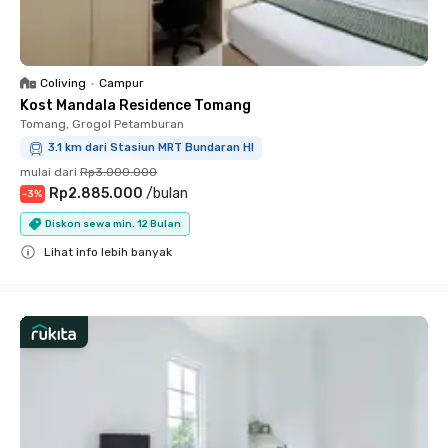
Coliving
•
Campur
Kost Mandala Residence Tomang
Tomang, Grogol Petamburan
3.1 km dari Stasiun MRT Bundaran HI
mulai dari
Rp3.000.000
Rp2.885.000
/
bulan
-
3
%
Diskon sewa min. 12 Bulan
Lihat info lebih banyak
Close