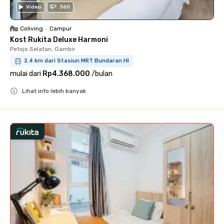
Video
360
Coliving
•
Campur
Kost Rukita Deluxe Harmoni
Petojo Selatan, Gambir
2.4 km dari Stasiun MRT Bundaran HI
mulai dari
Rp4.368.000
/
bulan
Lihat info lebih banyak
Close