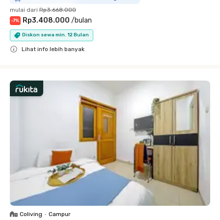
mulai dari
Rp3.668.000
Rp3.408.000
/
bulan
-
7
%
Diskon sewa min. 12 Bulan
Lihat info lebih banyak
Close
Coliving
•
Campur