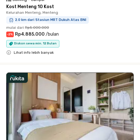
Kost Menteng 10 Kost
Kelurahan Menteng, Menteng
2.0 km dari Stasiun MRT Dukuh Atas BNI
mulai dari
Rp5.000.000
Rp4.885.000
/
bulan
-
2
%
Diskon sewa min. 12 Bulan
Lihat info lebih banyak
Close