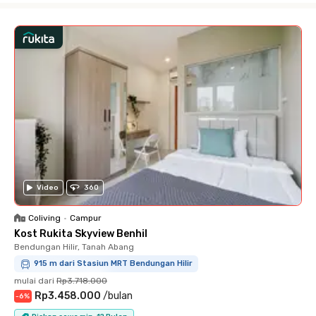
Video
360
Coliving
•
Campur
Kost Rukita Skyview Benhil
Bendungan Hilir, Tanah Abang
915 m dari Stasiun MRT Bendungan Hilir
mulai dari
Rp3.718.000
Rp3.458.000
/
bulan
-
6
%