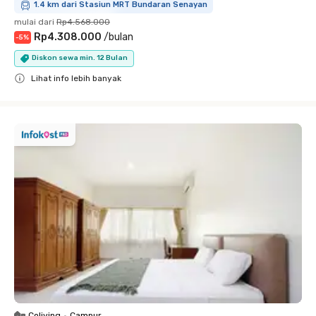
1.4 km dari Stasiun MRT Bundaran Senayan
mulai dari
Rp4.568.000
Rp4.308.000
/
bulan
-
5
%
Diskon sewa min. 12 Bulan
Lihat info lebih banyak
Close
Coliving
•
Campur