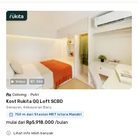
Video
360
Coliving
•
Putri
Kost Rukita QQ Loft SCBD
Senayan, Kebayoran Baru
750 m dari Stasiun MRT Istora Mandiri
mulai dari
Rp5.918.000
/
bulan
Lihat info lebih banyak