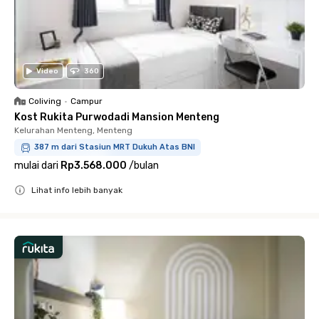
Video
360
Coliving
•
Campur
Kost Rukita Purwodadi Mansion Menteng
Kelurahan Menteng, Menteng
387 m dari Stasiun MRT Dukuh Atas BNI
mulai dari
Rp3.568.000
/
bulan
Lihat info lebih banyak
Close