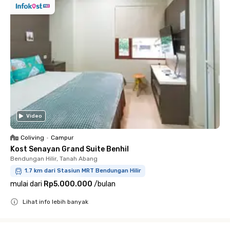
Video
Coliving
•
Campur
Kost Senayan Grand Suite Benhil
Bendungan Hilir, Tanah Abang
1.7 km dari Stasiun MRT Bendungan Hilir
mulai dari
Rp5.000.000
/
bulan
Lihat info lebih banyak
Close