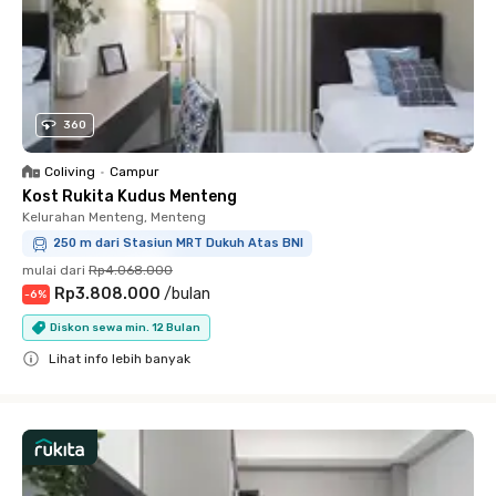
360
Coliving
•
Campur
Kost Rukita Kudus Menteng
Kelurahan Menteng, Menteng
250 m dari Stasiun MRT Dukuh Atas BNI
mulai dari
Rp4.068.000
Rp3.808.000
/
bulan
-
6
%
Diskon sewa min. 12 Bulan
Lihat info lebih banyak
Close