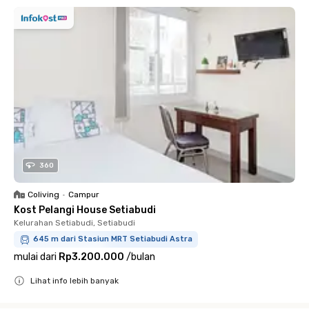
360
Coliving
•
Campur
Kost Pelangi House Setiabudi
Kelurahan Setiabudi, Setiabudi
645 m dari Stasiun MRT Setiabudi Astra
mulai dari
Rp3.200.000
/
bulan
Lihat info lebih banyak
Close