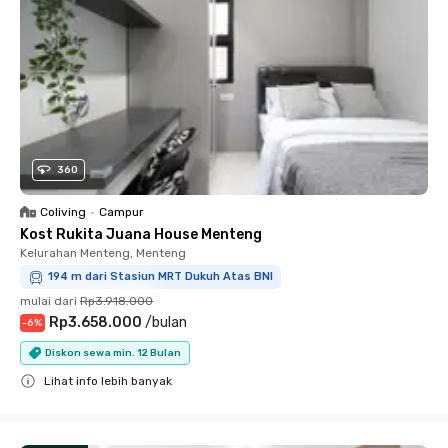
360
Coliving
•
Campur
Kost Rukita Juana House Menteng
Kelurahan Menteng, Menteng
194 m dari Stasiun MRT Dukuh Atas BNI
mulai dari
Rp3.918.000
Rp3.658.000
/
bulan
-
6
%
Diskon sewa min. 12 Bulan
Lihat info lebih banyak
Close