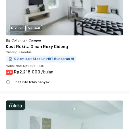
Video
360
Coliving
•
Campur
Kost Rukita Omah Roxy Cideng
Cideng, Gambir
3.0 km dari Stasiun MRT Bundaran HI
mulai dari
Rp2.268.000
Rp2.218.000
/
bulan
-
2
%
Lihat info lebih banyak
Close