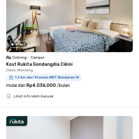
Video
Coliving
•
Campur
Kost Rukita Gondangdia Cikini
Cikini, Menteng
1.3 km dari Stasiun MRT Bundaran HI
mulai dari
Rp4.036.000
/
bulan
Lihat info lebih banyak
Close