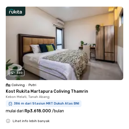
360
Coliving
•
Putri
Kost Rukita Martapura Coliving Thamrin
Kebon Melati, Tanah Abang
386 m dari Stasiun MRT Dukuh Atas BNI
mulai dari
Rp3.618.000
/
bulan
Lihat info lebih banyak
Close