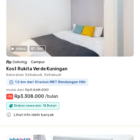
Video
360
Coliving
•
Campur
Kost Rukita Verde Kuningan
Kelurahan Setiabudi, Setiabudi
1.5 km dari Stasiun MRT Bendungan Hilir
mulai dari
Rp3.568.000
Rp3.308.000
/
bulan
-
7
%
Diskon sewa min. 12 Bulan
Lihat info lebih banyak
Close