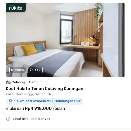
Video
360
Coliving
•
Campur
Kost Rukita Tenun CoLiving Kuningan
Karet Semanggi, Setiabudi
1.4 km dari Stasiun MRT Bendungan Hilir
mulai dari
Rp4.918.000
/
bulan
Lihat info lebih banyak
Close