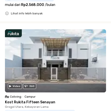
mulai dari
Rp2.568.000
/
bulan
Lihat info lebih banyak
Close
Video
360
Coliving
•
Campur
Kost Rukita Fifteen Senayan
Grogol Utara, Kebayoran Lama