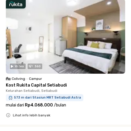
Video
360
Coliving
•
Campur
Kost Rukita Capital Setiabudi
Kelurahan Setiabudi, Setiabudi
573 m dari Stasiun MRT Setiabudi Astra
mulai dari
Rp4.068.000
/
bulan
Lihat info lebih banyak
Close