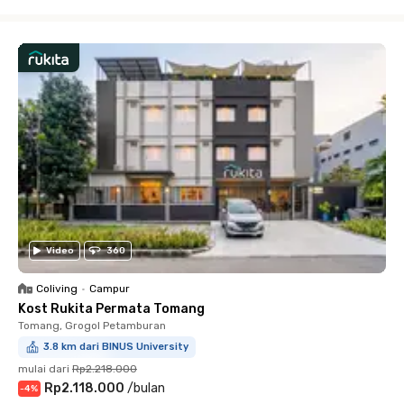
Close
Video
360
Coliving
•
Campur
Kost Rukita Permata Tomang
Tomang, Grogol Petamburan
3.8 km dari BINUS University
mulai dari
Rp2.218.000
Rp2.118.000
/
bulan
-
4
%