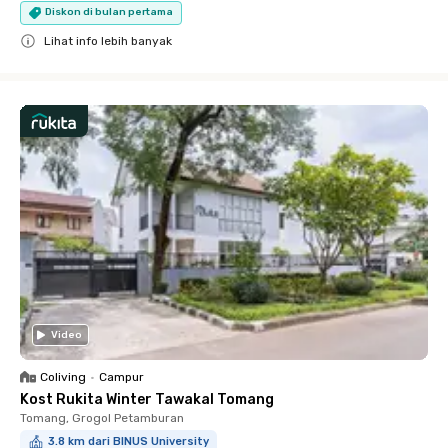
Diskon di bulan pertama
Lihat info lebih banyak
Close
Video
Coliving
•
Campur
Kost Rukita Winter Tawakal Tomang
Tomang, Grogol Petamburan
3.8 km dari BINUS University