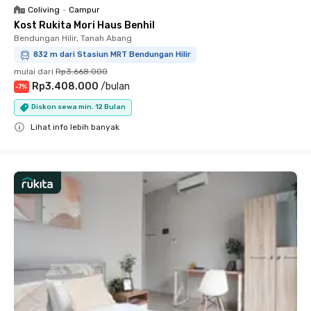
Coliving
•
Campur
Kost Rukita Mori Haus Benhil
Bendungan Hilir, Tanah Abang
832 m dari Stasiun MRT Bendungan Hilir
mulai dari
Rp3.668.000
Rp3.408.000
/
bulan
-
7
%
Diskon sewa min. 12 Bulan
Lihat info lebih banyak
Close