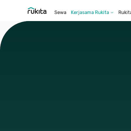
Sewa
Kerjasama Rukita
Rukit