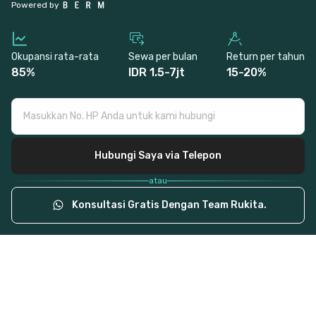
Powered by
Okupansi rata-rata
Sewa per bulan
Return per tahun
85%
IDR 1.5-7jt
15-20%
Masukkan No. HP Anda untuk kami hubungi
Hubungi Saya via Telepon
atau
Konsultasi Gratis Dengan Team Rukita.
“
Rukita meng-handle properti saya dengan baik,
“
Dengan Rukita, sa
jadi saya bisa fokus mengembangkan bisnis saya
waktu untuk keluar
yang lain.
”
Ibu Siti
Bapak Andre
Partner Rukita s
Partner Rukita sejak
2019