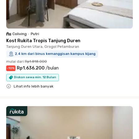
Coliving
•
Putri
Kost Rukita Tropis Tanjung Duren
Tanjung Duren Utara, Grogol Petamburan
2.4 km dari binus kemanggisan kampus kijang
mulai dari
Rp1.818.000
Rp1.636.200
/
bulan
-
10
%
Diskon sewa min. 12 Bulan
Lihat info lebih banyak
Close