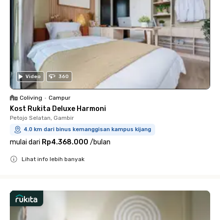
Video
360
Coliving
•
Campur
Kost Rukita Deluxe Harmoni
Petojo Selatan, Gambir
4.0 km dari binus kemanggisan kampus kijang
mulai dari
Rp4.368.000
/
bulan
Lihat info lebih banyak
Close