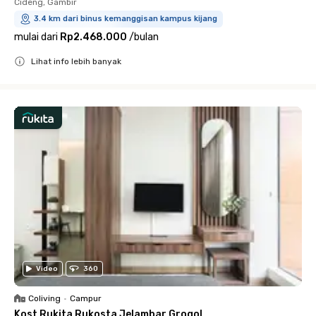
Cideng, Gambir
3.4 km dari binus kemanggisan kampus kijang
mulai dari
Rp2.468.000
/
bulan
Lihat info lebih banyak
Close
Video
360
Coliving
•
Campur
Kost Rukita Rukosta Jelambar Grogol