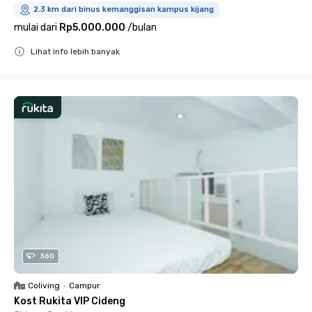
2.3 km dari binus kemanggisan kampus kijang
mulai dari
Rp5.000.000
/
bulan
Lihat info lebih banyak
Close
360
Coliving
•
Campur
Kost Rukita VIP Cideng