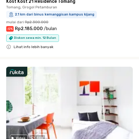
Kost Kost 21 Residence Tomang
Tomang, Grogol Petamburan
2.1 km dari binus kemanggisan kampus kijang
mulai dari
Rp2.300.000
Rp2.185.000
/
bulan
-
5
%
Diskon sewa min. 12 Bulan
Lihat info lebih banyak
Close
Video
360