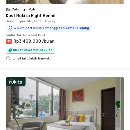
Coliving
•
Putri
Kost Rukita Eight Benhil
Bendungan Hilir, Tanah Abang
3.5 km dari binus kemanggisan kampus kijang
mulai dari
Rp3.668.000
Rp3.408.000
/
bulan
-
7
%
Diskon sewa min. 12 Bulan
Lihat info lebih banyak
Close