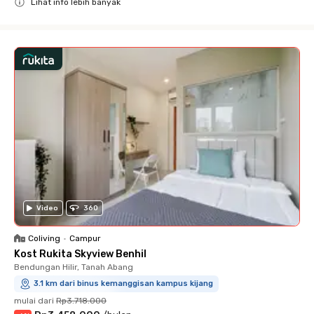
Lihat info lebih banyak
Close
Video
360
Coliving
•
Campur
Kost Rukita Skyview Benhil
Bendungan Hilir, Tanah Abang
3.1 km dari binus kemanggisan kampus kijang
mulai dari
Rp3.718.000