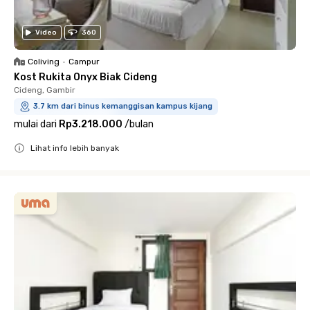
Video
360
Coliving
•
Campur
Kost Rukita Onyx Biak Cideng
Cideng, Gambir
3.7 km dari binus kemanggisan kampus kijang
mulai dari
Rp3.218.000
/
bulan
Lihat info lebih banyak
Close