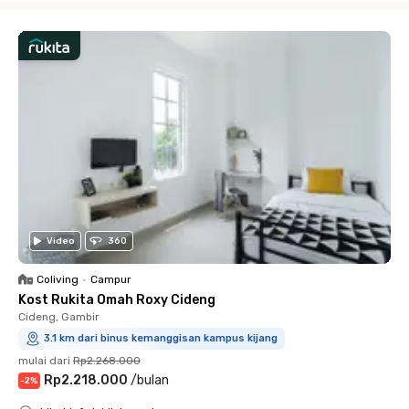
Video
360
Coliving
•
Campur
Kost Rukita Omah Roxy Cideng
Cideng, Gambir
3.1 km dari binus kemanggisan kampus kijang
mulai dari
Rp2.268.000
Rp2.218.000
/
bulan
-
2
%