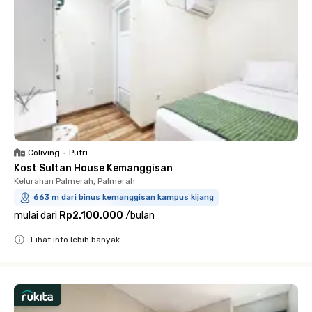
Coliving
•
Putri
Kost Sultan House Kemanggisan
Kelurahan Palmerah, Palmerah
663 m dari binus kemanggisan kampus kijang
mulai dari
Rp2.100.000
/
bulan
Lihat info lebih banyak
Close