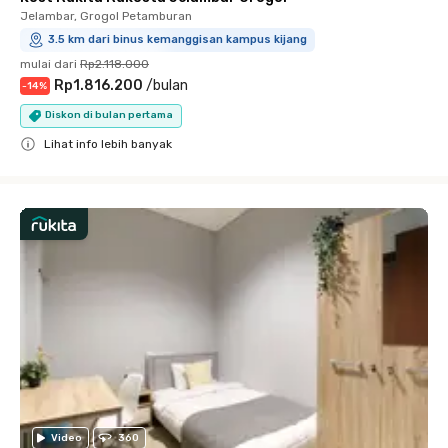
Jelambar, Grogol Petamburan
3.5 km dari binus kemanggisan kampus kijang
mulai dari
Rp2.118.000
Rp1.816.200
/
bulan
-
14
%
Diskon di bulan pertama
Lihat info lebih banyak
Close
Video
360