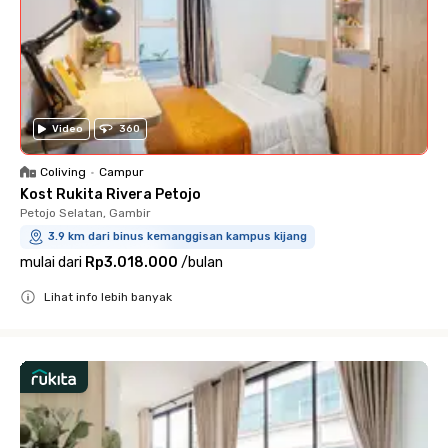
Video
360
Coliving
•
Campur
Kost Rukita Rivera Petojo
Petojo Selatan, Gambir
3.9 km dari binus kemanggisan kampus kijang
mulai dari
Rp3.018.000
/
bulan
Lihat info lebih banyak
Close