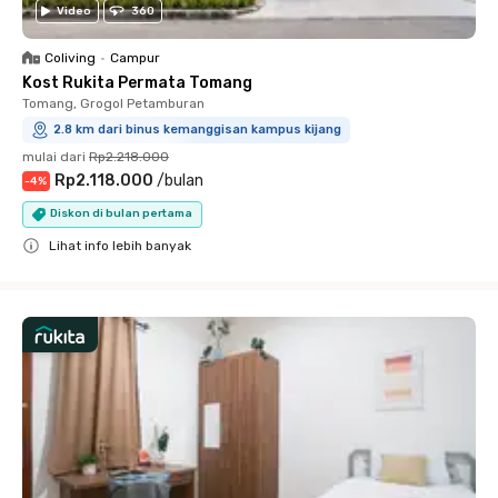
Video
360
Coliving
•
Campur
Kost Rukita Permata Tomang
Tomang, Grogol Petamburan
2.8 km dari binus kemanggisan kampus kijang
mulai dari
Rp2.218.000
Rp2.118.000
/
bulan
-
4
%
Diskon di bulan pertama
Lihat info lebih banyak
Close