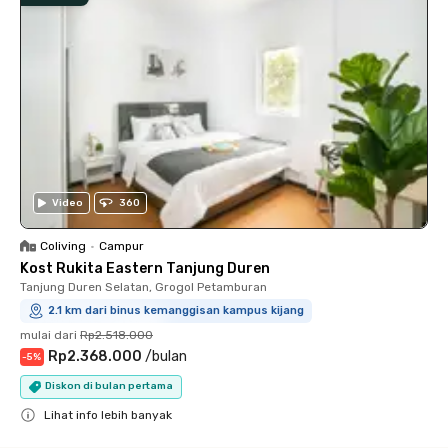
Video
360
Coliving
•
Campur
Kost Rukita Eastern Tanjung Duren
Tanjung Duren Selatan, Grogol Petamburan
2.1 km dari binus kemanggisan kampus kijang
mulai dari
Rp2.518.000
Rp2.368.000
/
bulan
-
5
%
Diskon di bulan pertama
Lihat info lebih banyak
Close