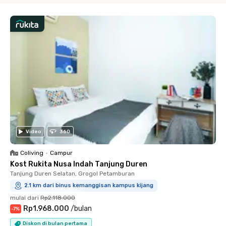
Video
360
Coliving
•
Campur
Kost Rukita Nusa Indah Tanjung Duren
Tanjung Duren Selatan, Grogol Petamburan
2.1 km dari binus kemanggisan kampus kijang
mulai dari
Rp2.118.000
Rp1.968.000
/
bulan
-
7
%
Diskon di bulan pertama