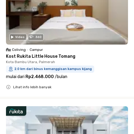
Video
360
Coliving
•
Campur
Kost Rukita Little House Tomang
Kota Bambu Utara, Palmerah
2.0 km dari binus kemanggisan kampus kijang
mulai dari
Rp2.468.000
/
bulan
Lihat info lebih banyak
Close