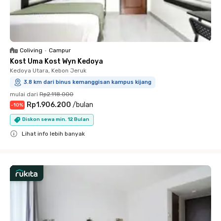
Coliving
•
Campur
Kost Uma Kost Wyn Kedoya
Kedoya Utara, Kebon Jeruk
3.8 km dari binus kemanggisan kampus kijang
mulai dari
Rp2.118.000
Rp1.906.200
/
bulan
-
10
%
Diskon sewa min. 12 Bulan
Lihat info lebih banyak
Close