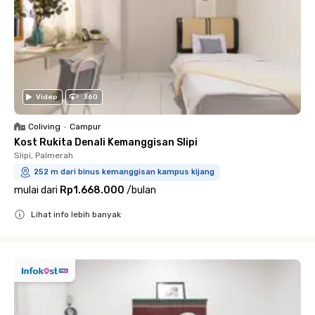
Video
360
Coliving
•
Campur
Kost Rukita Denali Kemanggisan Slipi
Slipi, Palmerah
252 m dari binus kemanggisan kampus kijang
mulai dari
Rp1.668.000
/
bulan
Lihat info lebih banyak
Close