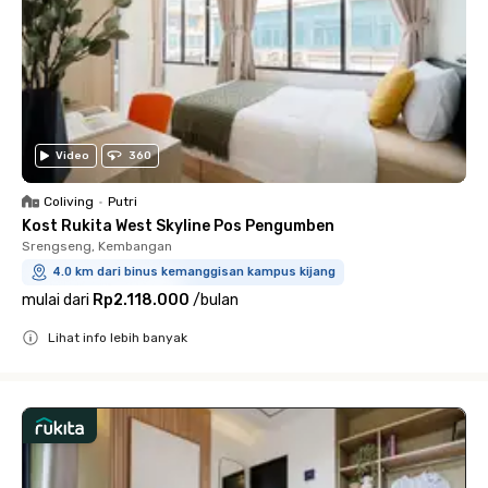
Video
360
Coliving
•
Putri
Kost Rukita West Skyline Pos Pengumben
Srengseng, Kembangan
4.0 km dari binus kemanggisan kampus kijang
mulai dari
Rp2.118.000
/
bulan
Lihat info lebih banyak
Close