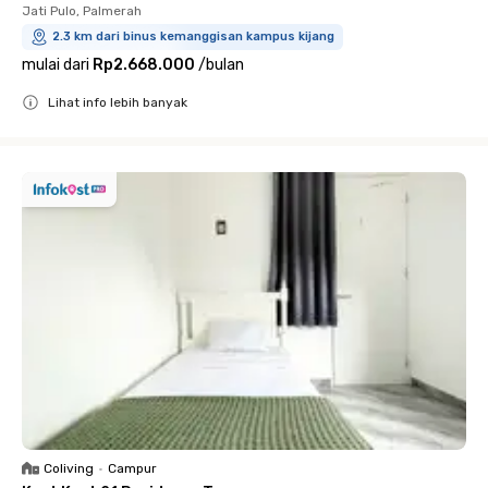
Jati Pulo, Palmerah
2.3 km dari binus kemanggisan kampus kijang
mulai dari
Rp2.668.000
/
bulan
Lihat info lebih banyak
Close
Coliving
•
Campur