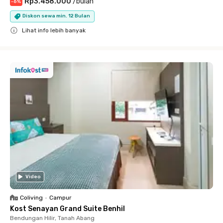
Rp3.458.000
/
bulan
-
6
%
Diskon sewa min. 12 Bulan
Lihat info lebih banyak
Close
Video
Coliving
•
Campur
Kost Senayan Grand Suite Benhil
Bendungan Hilir, Tanah Abang