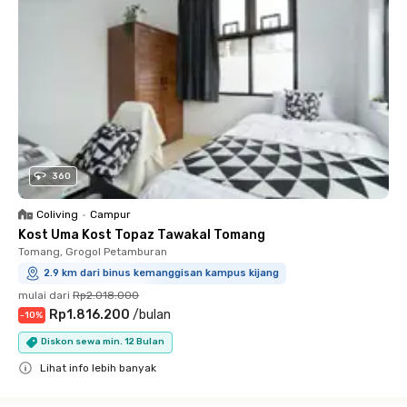
360
Coliving
•
Campur
Kost Uma Kost Topaz Tawakal Tomang
Tomang, Grogol Petamburan
2.9 km dari binus kemanggisan kampus kijang
mulai dari
Rp2.018.000
Rp1.816.200
/
bulan
-
10
%
Diskon sewa min. 12 Bulan
Lihat info lebih banyak
Close