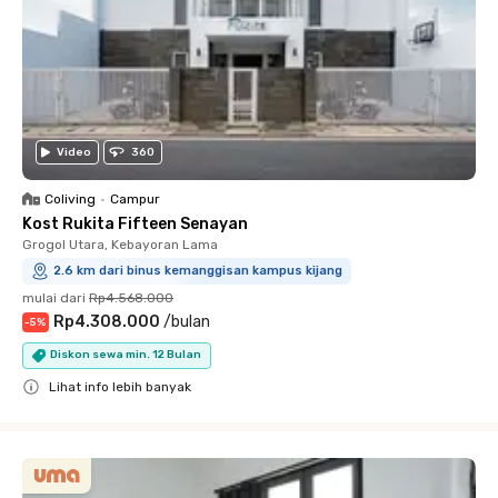
Video
360
Coliving
•
Campur
Kost Rukita Fifteen Senayan
Grogol Utara, Kebayoran Lama
2.6 km dari binus kemanggisan kampus kijang
mulai dari
Rp4.568.000
Rp4.308.000
/
bulan
-
5
%
Diskon sewa min. 12 Bulan
Lihat info lebih banyak
Close