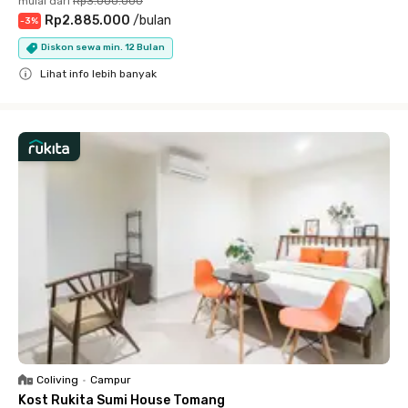
mulai dari
Rp3.000.000
Rp2.885.000
/
bulan
-
3
%
Diskon sewa min. 12 Bulan
Lihat info lebih banyak
Close
Coliving
•
Campur
Kost Rukita Sumi House Tomang