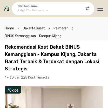
Cari hunianmu
9 Agt 26 - Belum tahu
Ope
Home
Jakarta Barat
Palmerah
BINUS Kemanggisan - Kampus Kijang
Rekomendasi Kost Dekat BINUS
Kemanggisan - Kampus Kijang, Jakarta
Barat Terbaik & Terdekat dengan Lokasi
Strategis
1 - 30 dari 228 Kost
Tersedia