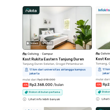
Close
Close
Video
360
Colivi
Coliving
•
Campur
Kost Ko
Kost Rukita Eastern Tanjung Duren
Tomang, 
Tanjung Duren Selatan, Grogol Petamburan
1.1 k
1.1 km dari universitas airlangga kampus
jakar
jakarta
mulai dari
mulai dari
Rp2.518.000
Rp2
Rp2.368.000
/
bulan
-
5
%
-
5
%
Diskon
Diskon di bulan pertama
Lihat 
Lihat info lebih banyak
Close
Close