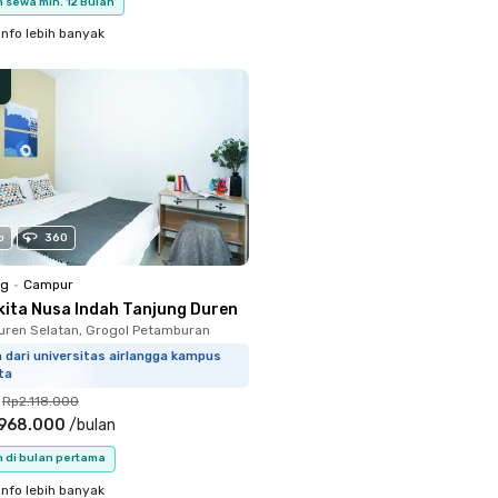
 sewa min. 12 Bulan
info lebih banyak
o
360
ng
•
Campur
kita Nusa Indah Tanjung Duren
uren Selatan, Grogol Petamburan
m dari universitas airlangga kampus
ta
Rp2.118.000
.968.000
/
bulan
n di bulan pertama
info lebih banyak