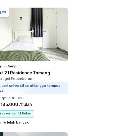
ng
•
Campur
st 21 Residence Tomang
Grogol Petamburan
m dari universitas airlangga kampus
ta
Rp2.300.000
.185.000
/
bulan
 sewa min. 12 Bulan
info lebih banyak