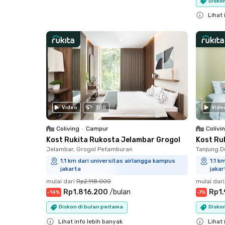
Diskon
Close
Lihat 
Close
Video
360
Vide
Coliving
•
Campur
Colivi
Kost Rukita Rukosta Jelambar Grogol
Kost Ru
Jelambar, Grogol Petamburan
Tanjung D
1.1 km dari universitas airlangga kampus
1.1 k
jakarta
jakar
mulai dari
Rp2.118.000
mulai dari
Rp1.816.200
/
bulan
Rp1
-
14
%
-
7
%
Diskon di bulan pertama
Disko
Lihat info lebih banyak
Lihat 