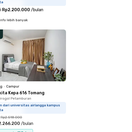
ta
i
Rp2.200.000
/
bulan
info lebih banyak
ng
•
Campur
kita Kepa 616 Tomang
Grogol Petamburan
 dari universitas airlangga kampus
ta
Rp2.518.000
2.266.200
/
bulan