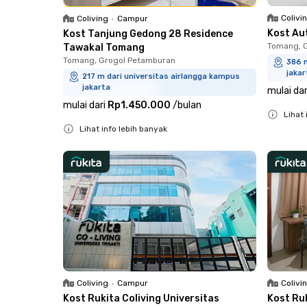
Colivi
Coliving
•
Campur
Kost Au
Kost Tanjung Gedong 28 Residence
Tomang, 
Tawakal Tomang
Tomang, Grogol Petamburan
386 m
jakar
217 m dari universitas airlangga kampus
jakarta
mulai dar
mulai dari
Rp1.450.000
/
bulan
Lihat 
Lihat info lebih banyak
Close
Close
Coliving
•
Campur
Colivi
Kost Rukita Coliving Universitas
Kost Ru