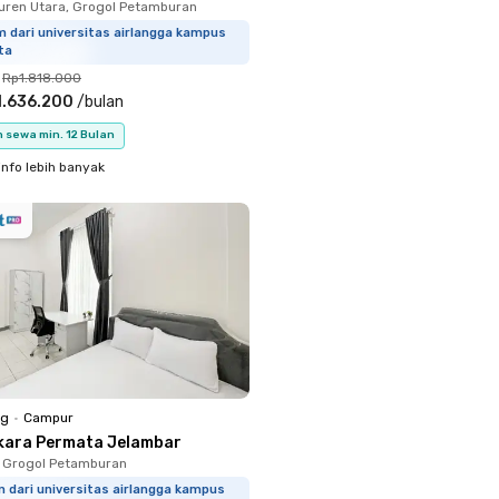
uren Utara, Grogol Petamburan
 dari universitas airlangga kampus
ta
Rp1.818.000
1.636.200
/
bulan
 sewa min. 12 Bulan
info lebih banyak
ng
•
Campur
kara Permata Jelambar
 Grogol Petamburan
 dari universitas airlangga kampus