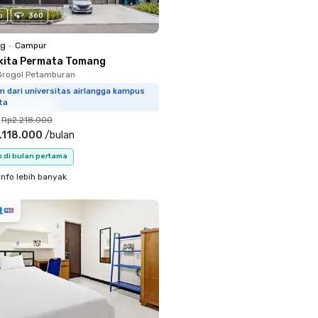
o
360
ng
•
Campur
kita Permata Tomang
Grogol Petamburan
 dari universitas airlangga kampus
ta
Rp2.218.000
.118.000
/
bulan
n di bulan pertama
info lebih banyak