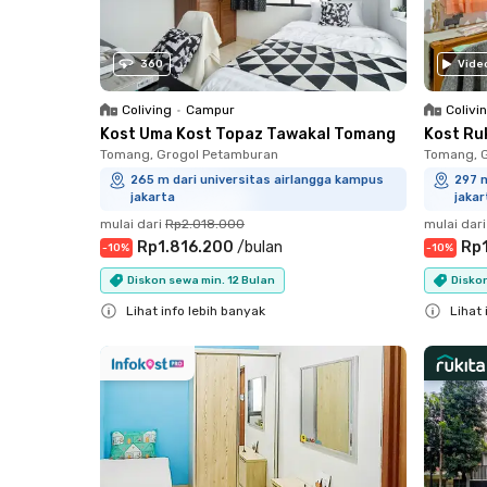
360
Vide
Coliving
•
Campur
Colivi
Kost Uma Kost Topaz Tawakal Tomang
Kost Ru
Tomang, Grogol Petamburan
Tomang, 
265 m dari universitas airlangga kampus
297 m
jakarta
jakar
mulai dari
Rp2.018.000
mulai dari
Rp1.816.200
/
bulan
Rp
-
10
%
-
10
%
Diskon sewa min. 12 Bulan
Diskon
Lihat info lebih banyak
Lihat 
Close
Close