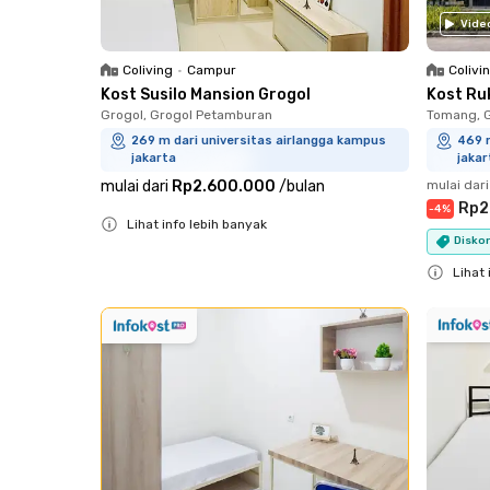
Vide
Coliving
•
Campur
Colivi
Kost Susilo Mansion Grogol
Kost Ru
Grogol, Grogol Petamburan
Tomang, 
269 m dari universitas airlangga kampus
469 m
jakarta
jakar
mulai dari
Rp2.600.000
/
bulan
mulai dari
Rp2
-
4
%
Lihat info lebih banyak
Disko
Close
Lihat 
Close