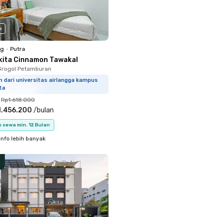
o
ng
•
Putra
kita Cinnamon Tawakal
Grogol Petamburan
 dari universitas airlangga kampus
ta
Rp1.618.000
1.456.200
/
bulan
 sewa min. 12 Bulan
info lebih banyak