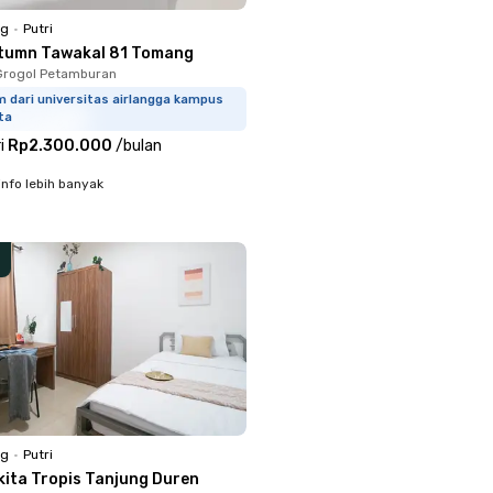
ng
•
Putri
tumn Tawakal 81 Tomang
Grogol Petamburan
 dari universitas airlangga kampus
ta
i
Rp2.300.000
/
bulan
info lebih banyak
ng
•
Putri
kita Tropis Tanjung Duren