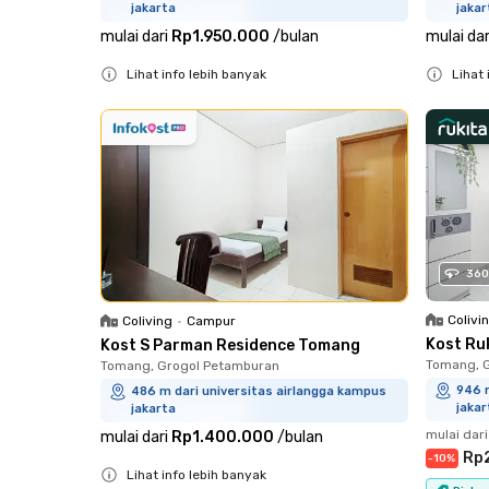
jakarta
jakar
mulai dari
Rp1.950.000
/
bulan
mulai dar
Lihat info lebih banyak
Lihat 
Close
Close
360
Colivi
Coliving
•
Campur
Kost Ru
Kost S Parman Residence Tomang
Tomang, 
Tomang, Grogol Petamburan
946 m
486 m dari universitas airlangga kampus
jakar
jakarta
mulai dari
mulai dari
Rp1.400.000
/
bulan
Rp
-
10
%
Lihat info lebih banyak