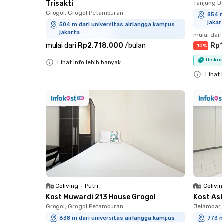
Trisakti
Tanjung D
Grogol, Grogol Petamburan
854 m
jakar
504 m dari universitas airlangga kampus
jakarta
mulai dari
mulai dari
Rp2.718.000
/
bulan
Rp
-
10
%
Diskon
Lihat info lebih banyak
Close
Lihat 
Close
Coliving
•
Putri
Colivi
Kost Muwardi 213 House Grogol
Kost As
Grogol, Grogol Petamburan
Jelambar,
638 m dari universitas airlangga kampus
773 m