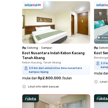
Vide
Coliving
•
Campur
Colivi
Kost Nusantara Indah Kebon Kacang
Kost Se
Tanah Abang
Bendungan
Kebon Kacang, Tanah Abang
2.3 k
kamp
3.0 km dari universitas bina nusantara
kampus kijang
mulai dar
mulai dari
Rp2.800.000
/
bulan
Lihat 
Lihat info lebih banyak
Close
Close