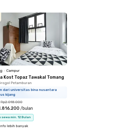
ng
•
Campur
a Kost Topaz Tawakal Tomang
Grogol Petamburan
m dari universitas bina nusantara
us kijang
Rp2.018.000
1.816.200
/
bulan
 sewa min. 12 Bulan
info lebih banyak