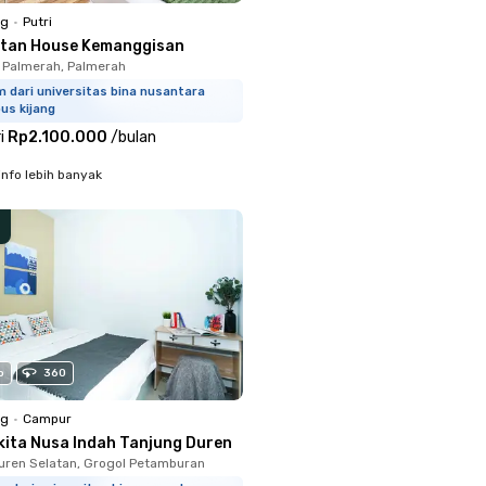
ng
•
Putri
ltan House Kemanggisan
 Palmerah, Palmerah
 dari universitas bina nusantara
us kijang
i
Rp2.100.000
/
bulan
info lebih banyak
o
360
ng
•
Campur
kita Nusa Indah Tanjung Duren
uren Selatan, Grogol Petamburan