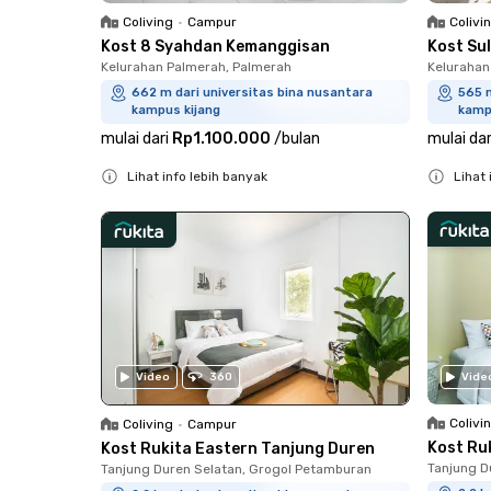
Coliving
•
Campur
Colivi
Kost 8 Syahdan Kemanggisan
Kost Su
Kelurahan Palmerah, Palmerah
Kelurahan
662 m dari universitas bina nusantara
565 m
kampus kijang
kamp
mulai dari
Rp1.100.000
/
bulan
mulai dar
Lihat info lebih banyak
Lihat 
Close
Close
Video
360
Vide
Colivi
Coliving
•
Campur
Kost Ru
Kost Rukita Eastern Tanjung Duren
Tanjung D
Tanjung Duren Selatan, Grogol Petamburan