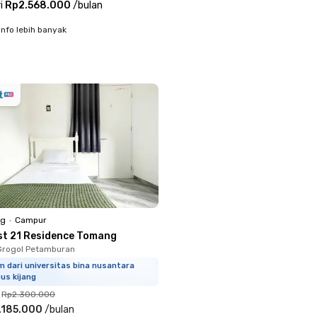
i
Rp2.568.000
/
bulan
info lebih banyak
ng
•
Campur
st 21 Residence Tomang
Grogol Petamburan
m dari universitas bina nusantara
us kijang
Rp2.300.000
.185.000
/
bulan