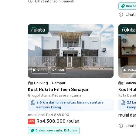
Lihat info lebih banyak
Diskon
Close
Lihat 
Close
Video
360
Vide
Coliving
•
Campur
Colivi
Kost Rukita Fifteen Senayan
Kost Ru
Grogol Utara, Kebayoran Lama
Kota Bamb
2.6 km dari universitas bina nusantara
2.1 k
kampus kijang
kamp
mulai dari
Rp4.568.000
mulai dar
Rp4.308.000
/
bulan
-
5
%
Lihat 
Diskon sewa min. 12 Bulan
Close