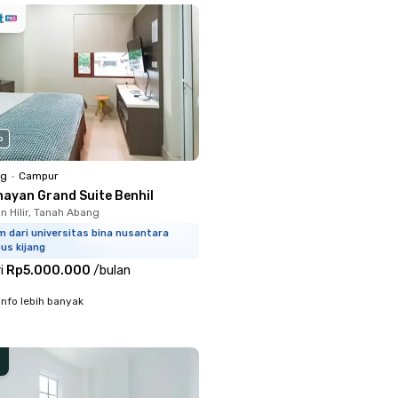
o
ng
•
Campur
nayan Grand Suite Benhil
 Hilir, Tanah Abang
m dari universitas bina nusantara
us kijang
i
Rp5.000.000
/
bulan
info lebih banyak