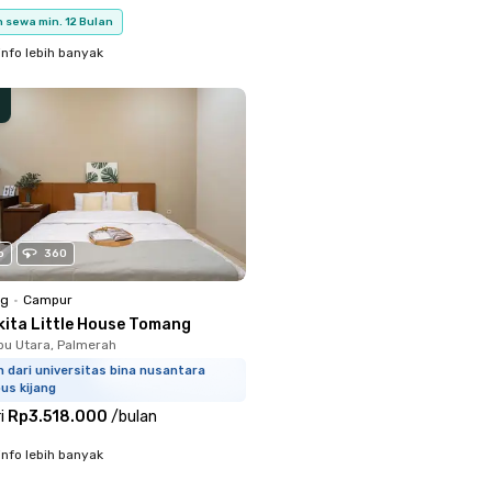
 sewa min. 12 Bulan
info lebih banyak
o
360
ng
•
Campur
kita Little House Tomang
u Utara, Palmerah
m dari universitas bina nusantara
us kijang
i
Rp3.518.000
/
bulan
info lebih banyak