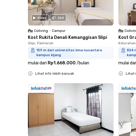
Video
360
Coliving
•
Campur
Colivi
Kost Rukita Denali Kemanggisan Slipi
Kost Gr
Slipi, Palmerah
Kelurahan
159 m dari universitas bina nusantara
824 m
kampus kijang
kamp
mulai dari
Rp1.668.000
/
bulan
mulai dar
Lihat info lebih banyak
Lihat 
Close
Close