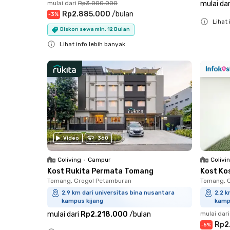
mulai dari
Rp3.000.000
mulai dar
Rp2.885.000
/
bulan
-
3
%
Lihat 
Diskon sewa min. 12 Bulan
Close
Lihat info lebih banyak
Close
Video
360
Coliving
•
Campur
Colivi
Kost Rukita Permata Tomang
Kost Ko
Tomang, Grogol Petamburan
Tomang, 
2.9 km dari universitas bina nusantara
2.2 k
kampus kijang
kamp
mulai dari
Rp2.218.000
/
bulan
mulai dari
Rp2
-
5
%