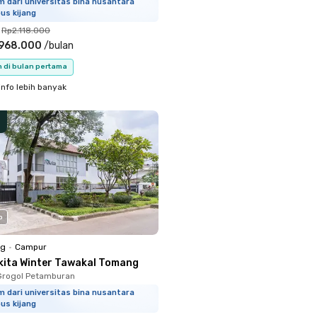
m dari universitas bina nusantara
us kijang
Rp2.118.000
.968.000
/
bulan
n di bulan pertama
info lebih banyak
o
ng
•
Campur
kita Winter Tawakal Tomang
Grogol Petamburan
m dari universitas bina nusantara
us kijang