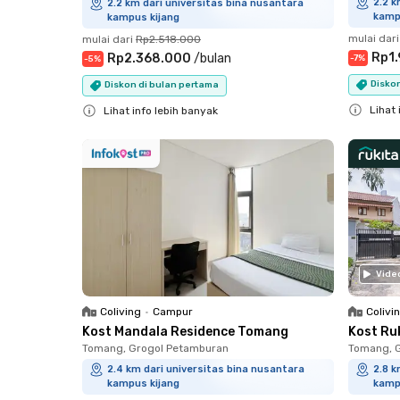
2.2 k
2.2 km dari universitas bina nusantara
kamp
kampus kijang
mulai dari
mulai dari
Rp2.518.000
Rp1
Rp2.368.000
/
bulan
-
7
%
-
5
%
Disko
Diskon di bulan pertama
Lihat 
Lihat info lebih banyak
Close
Close
Vide
Coliving
•
Campur
Colivi
Kost Mandala Residence Tomang
Kost Ru
Tomang, Grogol Petamburan
Tomang, 
2.4 km dari universitas bina nusantara
2.8 k
kampus kijang
kamp