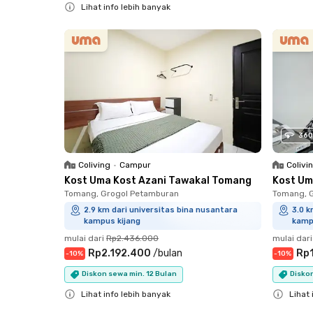
Lihat info lebih banyak
Close
360
Coliving
•
Campur
Colivi
Kost Uma Kost Azani Tawakal Tomang
Kost Um
Tomang, Grogol Petamburan
Tomang, 
2.9 km dari universitas bina nusantara
3.0 k
kampus kijang
kamp
mulai dari
Rp2.436.000
mulai dari
Rp2.192.400
/
bulan
Rp
-
10
%
-
10
%
Diskon sewa min. 12 Bulan
Diskon
Lihat info lebih banyak
Lihat 
Close
Close