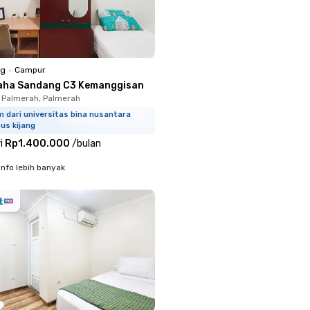
ng
•
Campur
aha Sandang C3 Kemanggisan
 Palmerah, Palmerah
 dari universitas bina nusantara
us kijang
i
Rp1.400.000
/
bulan
info lebih banyak