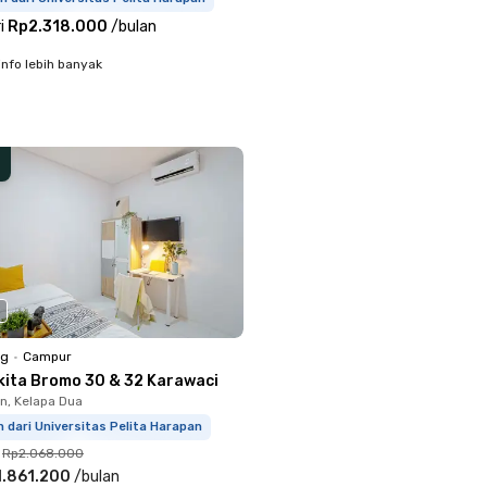
i
Rp2.318.000
/
bulan
info lebih banyak
ng
•
Campur
kita Bromo 30 & 32 Karawaci
, Kelapa Dua
m dari Universitas Pelita Harapan
Rp2.068.000
1.861.200
/
bulan