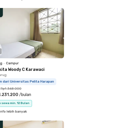
ng
•
Campur
kita Woody C Karawaci
urug
m dari Universitas Pelita Harapan
Rp1.368.000
.231.200
/
bulan
 sewa min. 12 Bulan
info lebih banyak