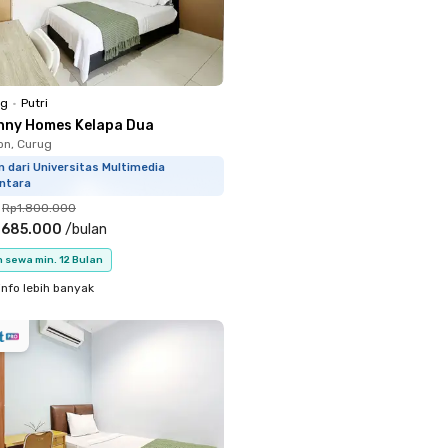
ng
•
Putri
nny Homes Kelapa Dua
on, Curug
 dari Universitas Multimedia
ntara
Rp1.800.000
.685.000
/
bulan
 sewa min. 12 Bulan
info lebih banyak