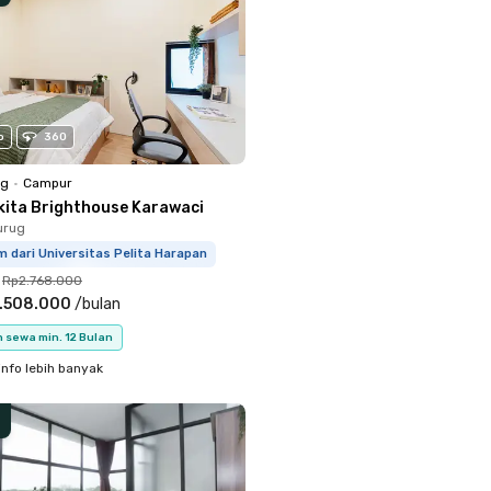
o
360
ng
•
Campur
kita Brighthouse Karawaci
urug
m dari Universitas Pelita Harapan
Rp2.768.000
.508.000
/
bulan
 sewa min. 12 Bulan
info lebih banyak