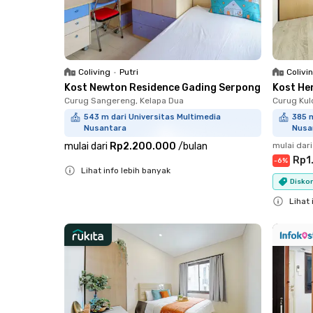
Coliving
•
Putri
Colivi
Kost Newton Residence Gading Serpong
Kost He
Curug Sangereng, Kelapa Dua
Curug Kul
543 m dari Universitas Multimedia
385 m
Nusantara
Nusa
mulai dari
Rp2.200.000
/
bulan
mulai dari
Rp1
-
6
%
Lihat info lebih banyak
Diskon
Close
Lihat 
Close