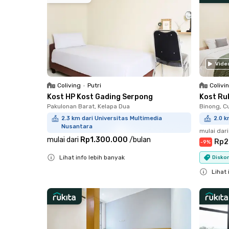
Vide
Coliving
•
Putri
Colivi
Kost HP Kost Gading Serpong
Kost Ru
Pakulonan Barat, Kelapa Dua
Binong, C
2.3 km dari Universitas Multimedia
2.0 k
Nusantara
mulai dari
mulai dari
Rp1.300.000
/
bulan
Rp2
-
9
%
Lihat info lebih banyak
Diskon
Close
Lihat 
Close