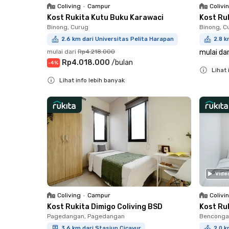
Coliving
•
Campur
Colivi
Kost Rukita Kutu Buku Karawaci
Kost Ru
Binong, Curug
Binong, C
2.6 km dari Universitas Pelita Harapan
2.8 k
mulai dari
Rp4.218.000
mulai dar
Rp4.018.000
/
bulan
-
4
%
Lihat 
Lihat info lebih banyak
Close
Close
Vide
Coliving
•
Campur
Colivi
Kost Rukita Dimigo Coliving BSD
Kost Ru
Pagedangan, Pagedangan
Bencongan
3.6 km dari Stasiun Cicayur
2.0 k