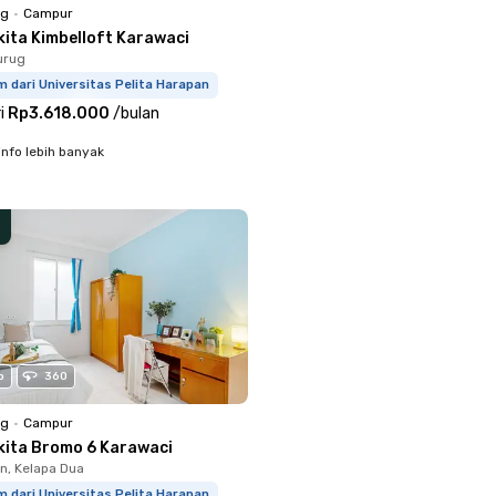
ng
•
Campur
kita Kimbelloft Karawaci
urug
m dari Universitas Pelita Harapan
i
Rp3.618.000
/
bulan
info lebih banyak
o
360
ng
•
Campur
kita Bromo 6 Karawaci
, Kelapa Dua
m dari Universitas Pelita Harapan