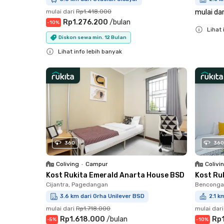
mulai dari
Rp1.418.000
mulai dar
Rp1.276.200
/
bulan
-
10
%
Lihat 
Diskon sewa min. 12 Bulan
Close
Lihat info lebih banyak
Close
360
360
Coliving
•
Campur
Colivi
Kost Rukita Emerald Anarta House BSD
Kost Ru
Cijantra, Pagedangan
Bencongan
3.6 km dari Grha Unilever BSD
2.1 k
mulai dari
Rp1.718.000
mulai dari
Rp1.618.000
/
bulan
Rp
-
5
%
-
10
%