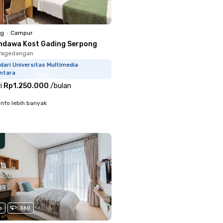
ng
•
Campur
ndawa Kost Gading Serpong
Pagedangan
dari Universitas Multimedia
ntara
i
Rp1.250.000
/
bulan
info lebih banyak
o
360