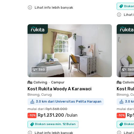
Diskon
Lihat info lebih banyak
Close
Lihat 
Close
360
360
Coliving
•
Campur
Colivi
Kost Rukita Woody A Karawaci
Kost Ru
Binong, Curug
Binong, C
3.0 km dari Universitas Pelita Harapan
3.0 k
mulai dari
Rp1.368.000
mulai dari
Rp1.231.200
/
bulan
Rp1
-
10
%
-
10
%
Diskon sewa min. 12 Bulan
Diskon
Lihat info lebih banyak
Lihat 