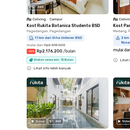
360
Coliving
•
Campur
Colivi
Kost Rukita Botanica Studento BSD
Kost Pa
Pagedangan, Pagedangan
Medang, 
1.1 km dari Grha Unilever BSD
2 km 
Nusa
mulai dari
Rp2.418.000
mulai dar
Rp2.176.200
/
bulan
-
10
%
Lihat 
Diskon sewa min. 12 Bulan
Close
Lihat info lebih banyak
Close
Video
360
Vide