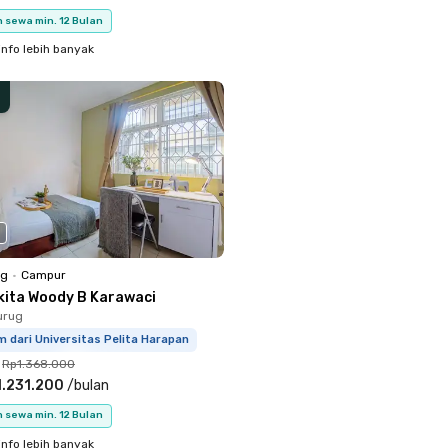
 sewa min. 12 Bulan
info lebih banyak
ng
•
Campur
kita Woody B Karawaci
urug
m dari Universitas Pelita Harapan
Rp1.368.000
.231.200
/
bulan
 sewa min. 12 Bulan
info lebih banyak