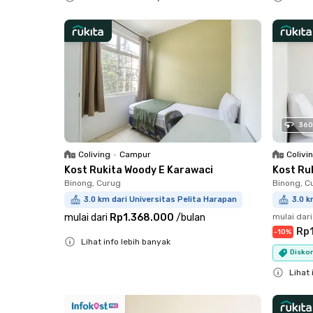
Close
Close
360
Coliving
•
Campur
Colivi
Kost Rukita Woody E Karawaci
Kost Ru
Binong, Curug
Binong, C
3.0 km dari Universitas Pelita Harapan
3.0 k
mulai dari
Rp1.368.000
/
bulan
mulai dari
Rp1
-
10
%
Lihat info lebih banyak
Diskon
Close
Lihat 
Close