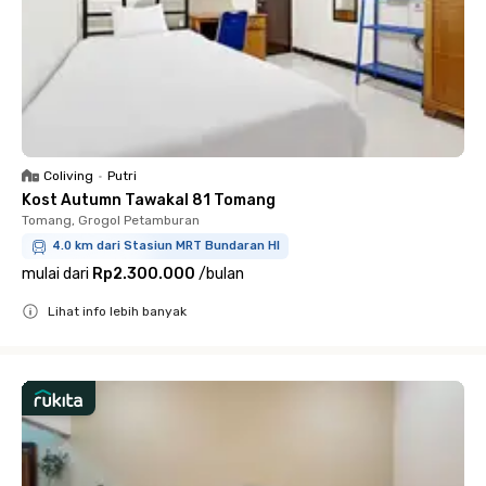
Coliving
•
Putri
Kost Autumn Tawakal 81 Tomang
Tomang, Grogol Petamburan
4.0 km dari Stasiun MRT Bundaran HI
mulai dari
Rp2.300.000
/
bulan
Lihat info lebih banyak
Close