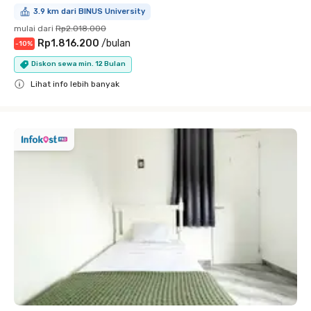
3.9 km dari BINUS University
mulai dari
Rp2.018.000
Rp1.816.200
/
bulan
-
10
%
Diskon sewa min. 12 Bulan
Lihat info lebih banyak
Close