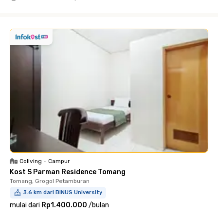
Close
Coliving
•
Campur
Kost S Parman Residence Tomang
Tomang, Grogol Petamburan
3.6 km dari BINUS University
mulai dari
Rp1.400.000
/
bulan