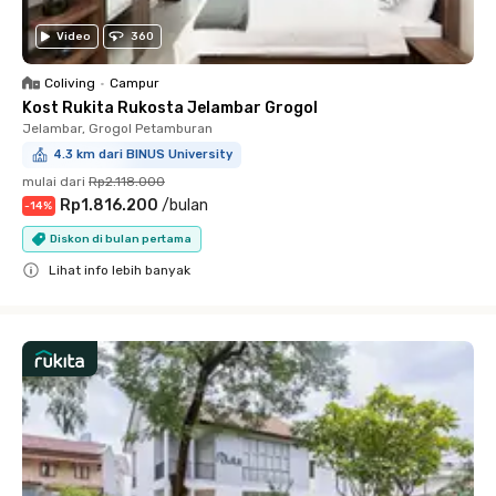
Video
360
Coliving
•
Campur
Kost Rukita Rukosta Jelambar Grogol
Jelambar, Grogol Petamburan
4.3 km dari BINUS University
mulai dari
Rp2.118.000
Rp1.816.200
/
bulan
-
14
%
Diskon di bulan pertama
Lihat info lebih banyak
Close