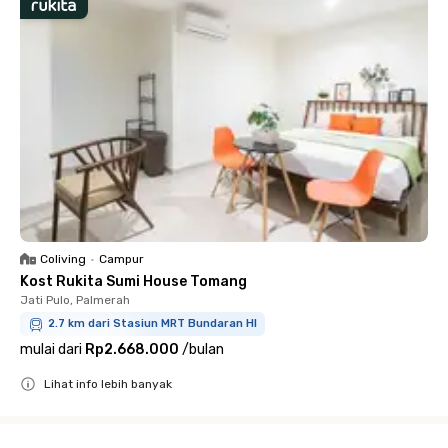
Coliving
•
Campur
Kost Rukita Sumi House Tomang
Jati Pulo, Palmerah
2.7 km dari Stasiun MRT Bundaran HI
mulai dari
Rp2.668.000
/
bulan
Lihat info lebih banyak
Close