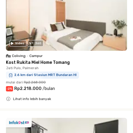
Video
360
Coliving
•
Campur
Kost Rukita Miel Home Tomang
Jati Pulo, Palmerah
2.6 km dari Stasiun MRT Bundaran HI
mulai dari
Rp2.268.000
Rp2.218.000
/
bulan
-
2
%
Lihat info lebih banyak
Close