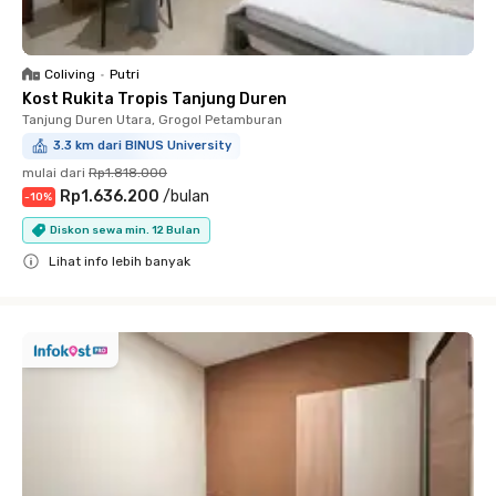
Coliving
•
Putri
Kost Rukita Tropis Tanjung Duren
Tanjung Duren Utara, Grogol Petamburan
3.3 km dari BINUS University
mulai dari
Rp1.818.000
Rp1.636.200
/
bulan
-
10
%
Diskon sewa min. 12 Bulan
Lihat info lebih banyak
Close