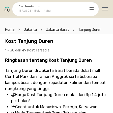
Cari hunianmu
11 Agt 26 - Belum tahu
Ope
Home
Jakarta
Jakarta Barat
Tanjung Duren
Kost Tanjung Duren
1 - 30 dari 49 Kost
Tersedia
Ringkasan tentang Kost Tanjung Duren
Tanjung Duren di Jakarta Barat berada dekat mall
Central Park dan Taman Anggrek serta beberapa
kampus besar, dengan kepadatan kuliner dan tempat
nongkrong yang tinggi.
💰
Harga Kost Tanjung Duren
mulai dari Rp 1,4 juta
per bulan*
🎯
Cocok untuk
Mahasiswa, Pekerja, Karyawan
🚌
Moda Transportasi:
TransJakarta, dan