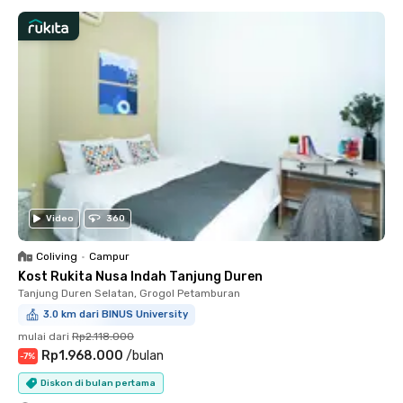
Video
360
Coliving
•
Campur
Kost Rukita Nusa Indah Tanjung Duren
Tanjung Duren Selatan, Grogol Petamburan
3.0 km dari BINUS University
mulai dari
Rp2.118.000
Rp1.968.000
/
bulan
-
7
%
Diskon di bulan pertama