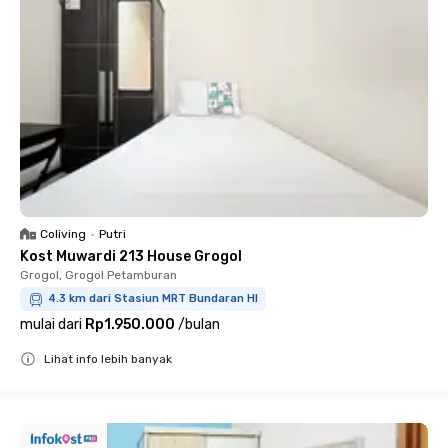
Coliving
•
Putri
Kost Muwardi 213 House Grogol
Grogol, Grogol Petamburan
4.3 km dari Stasiun MRT Bundaran HI
mulai dari
Rp1.950.000
/
bulan
Lihat info lebih banyak
Close