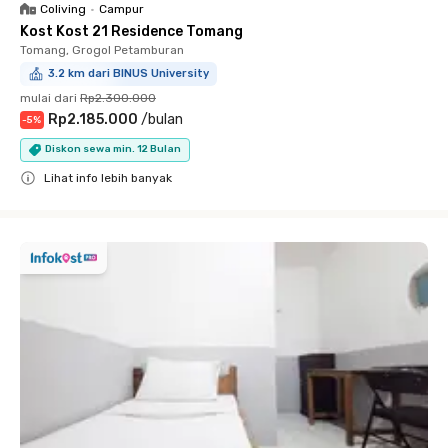
Coliving
•
Campur
Kost Kost 21 Residence Tomang
Tomang, Grogol Petamburan
3.2 km dari BINUS University
mulai dari
Rp2.300.000
Rp2.185.000
/
bulan
-
5
%
Diskon sewa min. 12 Bulan
Lihat info lebih banyak
Close