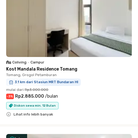
Coliving
•
Campur
Kost Mandala Residence Tomang
Tomang, Grogol Petamburan
3.1 km dari Stasiun MRT Bundaran HI
mulai dari
Rp3.000.000
Rp2.885.000
/
bulan
-
3
%
Diskon sewa min. 12 Bulan
Lihat info lebih banyak
Close