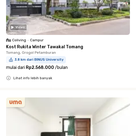
Video
Coliving
•
Campur
Kost Rukita Winter Tawakal Tomang
Tomang, Grogol Petamburan
3.8 km dari BINUS University
mulai dari
Rp2.568.000
/
bulan
Lihat info lebih banyak
Close