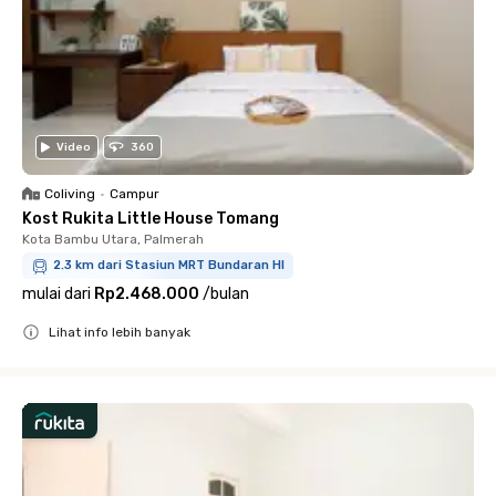
Video
360
Coliving
•
Campur
Kost Rukita Little House Tomang
Kota Bambu Utara, Palmerah
2.3 km dari Stasiun MRT Bundaran HI
mulai dari
Rp2.468.000
/
bulan
Lihat info lebih banyak
Close