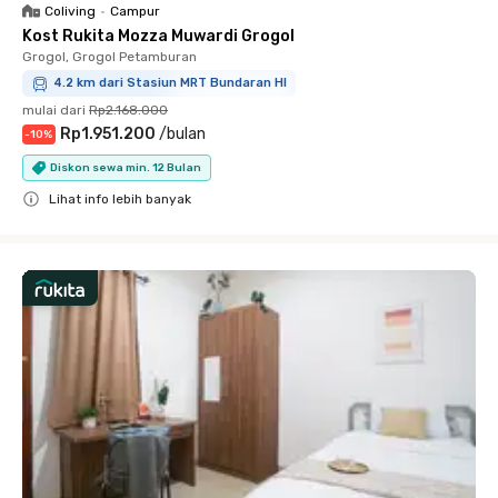
Coliving
•
Campur
Kost Rukita Mozza Muwardi Grogol
Grogol, Grogol Petamburan
4.2 km dari Stasiun MRT Bundaran HI
mulai dari
Rp2.168.000
Rp1.951.200
/
bulan
-
10
%
Diskon sewa min. 12 Bulan
Lihat info lebih banyak
Close