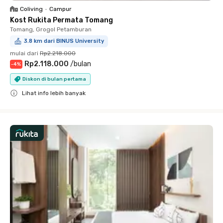
Coliving
•
Campur
Kost Rukita Permata Tomang
Tomang, Grogol Petamburan
3.8 km dari BINUS University
mulai dari
Rp2.218.000
Rp2.118.000
/
bulan
-
4
%
Diskon di bulan pertama
Lihat info lebih banyak
Close