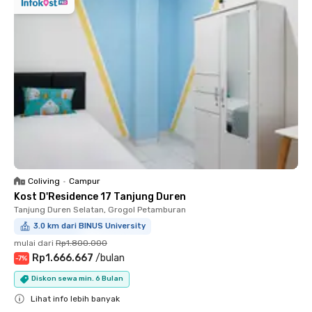
Coliving
•
Campur
Kost D'Residence 17 Tanjung Duren
Tanjung Duren Selatan, Grogol Petamburan
3.0 km dari BINUS University
mulai dari
Rp1.800.000
Rp1.666.667
/
bulan
-
7
%
Diskon sewa min. 6 Bulan
Lihat info lebih banyak