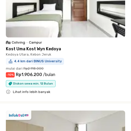
Coliving
•
Campur
Kost Uma Kost Wyn Kedoya
Kedoya Utara, Kebon Jeruk
4.4 km dari BINUS University
mulai dari
Rp2.118.000
Rp1.906.200
/
bulan
-
10
%
Diskon sewa min. 12 Bulan
Lihat info lebih banyak
Close