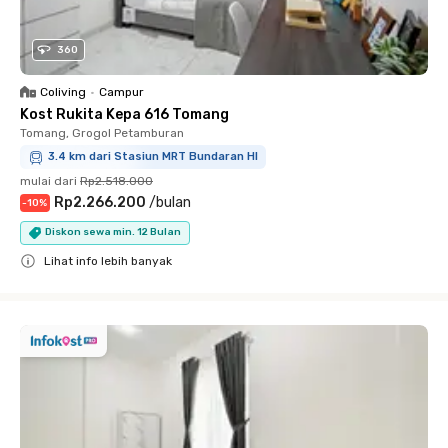
360
Coliving
•
Campur
Kost Rukita Kepa 616 Tomang
Tomang, Grogol Petamburan
3.4 km dari Stasiun MRT Bundaran HI
mulai dari
Rp2.518.000
Rp2.266.200
/
bulan
-
10
%
Diskon sewa min. 12 Bulan
Lihat info lebih banyak
Close