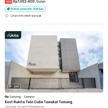
Rp1.922.400
/
bulan
-
10
%
Diskon sewa min. 12 Bulan
Lihat info lebih banyak
Close
360
Coliving
•
Campur
Kost Rukita Twin Cube Tawakal Tomang
Tomang, Grogol Petamburan