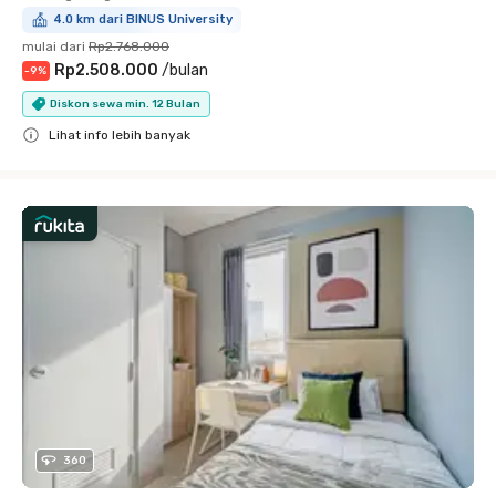
4.0 km dari BINUS University
mulai dari
Rp2.768.000
Rp2.508.000
/
bulan
-
9
%
Diskon sewa min. 12 Bulan
Lihat info lebih banyak
Close
360