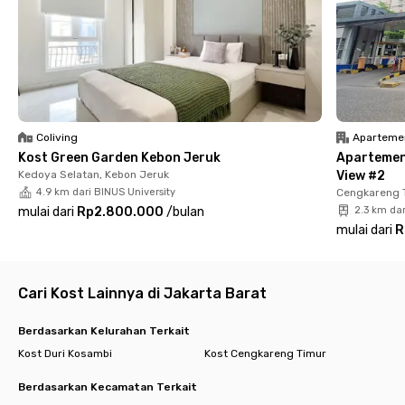
menit. Akses ke layanan kesehatan juga mudah dengan RSUD
Cengkareng yang bisa dijangkau dalam 13 menit, serta
transportasi publik yang praktis melalui Stasiun Rawa Buaya
yang berjarak 14 menit.
Dengan fasilitas lengkap dan lokasi strategis, Kemuning House
Cengkareng menjadi pilihan ideal bagi siapa saja yang mencari
hunian nyaman dan praktis di Jakarta Barat. Baik untuk
Coliving
Aparteme
pekerja, mahasiswa, atau pasangan muda, hunian ini
Kost Green Garden Kebon Jeruk
Apartemen
menawarkan kemudahan dalam beraktivitas sehari-hari.
Kedoya Selatan, Kebon Jeruk
View #2
Segera dapatkan unitnya dan rasakan kenyamanan tinggal di
4.9 km dari BINUS University
Cengkareng 
Kemuning House Cengkareng!
mulai dari
Rp2.800.000
/
bulan
2.3 km dar
mulai dari
R
Cari Kost Lainnya di Jakarta Barat
Berdasarkan Kelurahan Terkait
Kost Duri Kosambi
Kost Cengkareng Timur
Berdasarkan Kecamatan Terkait