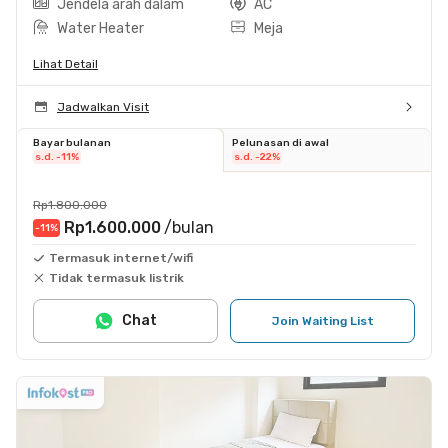
Jendela arah dalam
AC
Water Heater
Meja
Lihat Detail
Jadwalkan Visit
Bayar bulanan
Pelunasan di awal
s.d. -11%
s.d. -22%
Rp1.800.000
Rp1.600.000
/bulan
-11
%
Termasuk internet/wifi
Tidak termasuk listrik
Chat
Join Waiting List