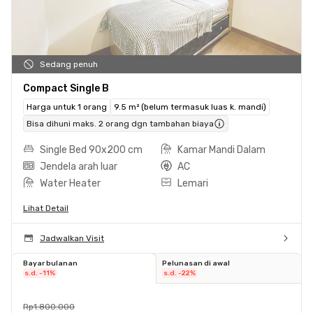
Sedang penuh
Compact Single B
Harga untuk 1 orang
9.5 m² (belum termasuk luas k. mandi)
Bisa dihuni maks. 2 orang dgn tambahan biaya
Single Bed 90x200 cm
Kamar Mandi Dalam
Jendela arah luar
AC
Water Heater
Lemari
Lihat Detail
Jadwalkan Visit
Bayar bulanan
Pelunasan di awal
s.d. -11%
s.d. -22%
Rp1.800.000