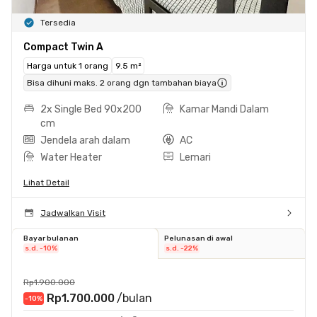
Tersedia
Compact Twin A
Harga untuk 1 orang
9.5 m²
Bisa dihuni maks. 2 orang dgn tambahan biaya
2x Single Bed 90x200
Kamar Mandi Dalam
cm
Jendela arah dalam
AC
Water Heater
Lemari
Lihat Detail
Jadwalkan Visit
Bayar bulanan
Pelunasan di awal
s.d. -10%
s.d. -22%
Rp1.900.000
Rp1.700.000
/bulan
-10
%