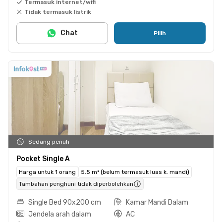
Termasuk internet/wifi
Tidak termasuk listrik
Chat
Pilih
Sedang penuh
Pocket Single A
Harga untuk 1 orang
5.5 m² (belum termasuk luas k. mandi)
Tambahan penghuni tidak diperbolehkan
Single Bed 90x200 cm
Kamar Mandi Dalam
Jendela arah dalam
AC