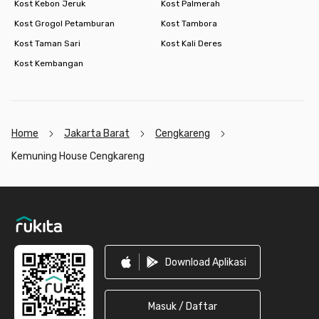
Kost Kebon Jeruk
Kost Palmerah
Kost Grogol Petamburan
Kost Tambora
Kost Taman Sari
Kost Kali Deres
Kost Kembangan
Home
Jakarta Barat
Cengkareng
Kemuning House Cengkareng
Footer
Download Aplikasi
Masuk / Daftar