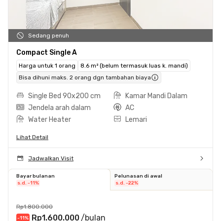
Sedang penuh
Compact Single A
Harga untuk 1 orang
8.6 m² (belum termasuk luas k. mandi)
Bisa dihuni maks. 2 orang dgn tambahan biaya
Single Bed 90x200 cm
Kamar Mandi Dalam
Jendela arah dalam
AC
Water Heater
Lemari
Lihat Detail
Jadwalkan Visit
Bayar bulanan
Pelunasan di awal
s.d. -11%
s.d. -22%
Rp1.800.000
Rp1.600.000
/bulan
-11
%