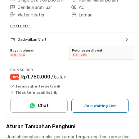
Single Bed 90x200 cm
Kamar Mandi Dalam
Jendela arah luar
AC
Water Heater
Lemari
Lihat Detail
Jadwalkan Visit
Bayar bulanan
Pelunasan di awal
s.d. -10%
s.d. -21%
Rp1.950.000
Rp1.750.000
/bulan
-10
%
Termasuk internet/wifi
Tidak termasuk listrik
Chat
Join Waiting List
Aturan Tambahan Penghuni
Jumlah penghuni maks. per kamar tergantung tipe kamar dan