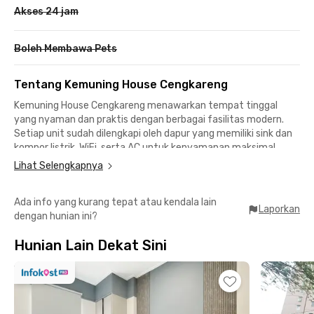
Akses 24 jam
Boleh Membawa Pets
Tentang Kemuning House Cengkareng
Kemuning House Cengkareng menawarkan tempat tinggal
yang nyaman dan praktis dengan berbagai fasilitas modern.
Setiap unit sudah dilengkapi oleh dapur yang memiliki sink dan
kompor listrik, WiFi, serta AC untuk kenyamanan maksimal.
Selain itu, tersedia juga kamar mandi dalam dengan water
Lihat Selengkapnya
heater, sehingga penghuni dapat menikmati air hangat kapan
saja. Fasilitas tambahan seperti kulkas, area jemur, dan parkir
Ada info yang kurang tepat atau kendala lain
motor semakin melengkapi kenyamanan hunian ini.
Laporkan
dengan hunian ini?
Berlokasi strategis di Cengkareng, Kemuning House memiliki
Hunian Lain Dekat Sini
akses mudah ke berbagai pusat perbelanjaan, transportasi, dan
fasilitas umum. Mall Taman Palem dan Green Sedayu Mall
dapat dicapai dalam 15 menit, sementara PIK Avenue juga
berada di dekat lokasi. Untuk kebutuhan perjalanan lebih jauh,
Bandara Internasional Soekarno-Hatta hanya berjarak 27