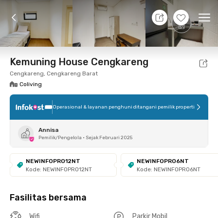
8 Agt 26 - Belum tahu
+
5
Ope
Foto
Fasilitas bersama
Lokasi
Kamar
Atura
Kemuning House Cengkareng
Cengkareng, Cengkareng Barat
Coliving
Operasional & layanan penghuni ditangani pemilik properti
Annisa
Pemilik/Pengelola
•
Sejak Februari 2025
NEWINFOPRO12NT
NEWINFOPRO6NT
Kode: NEWINFOPRO12NT
Kode: NEWINFOPRO6NT
Fasilitas bersama
Wifi
Parkir Mobil