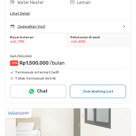
Water Heater
Lemari
Lihat Detail
Jadwalkan Visit
Bayar bulanan
Pelunasan di awal
s.d. -11%
s.d. -23%
Rp1.700.000
Rp1.500.000
/bulan
-11
%
Termasuk internet/wifi
Tidak termasuk listrik
Chat
Join Waiting List