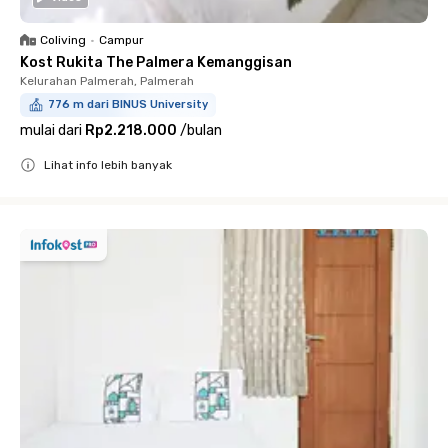
Coliving
•
Campur
Kost Rukita The Palmera Kemanggisan
Kelurahan Palmerah, Palmerah
776 m dari BINUS University
mulai dari
Rp2.218.000
/
bulan
Lihat info lebih banyak
Close