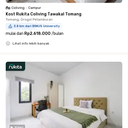
Coliving
•
Campur
Kost Rukita Coliving Tawakal Tomang
Tomang, Grogol Petamburan
3.8 km dari BINUS University
mulai dari
Rp2.618.000
/
bulan
Lihat info lebih banyak
Close
Video