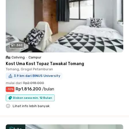
360
Coliving
•
Campur
Kost Uma Kost Topaz Tawakal Tomang
Tomang, Grogol Petamburan
3.9 km dari BINUS University
mulai dari
Rp2.018.000
Rp1.816.200
/
bulan
-
10
%
Diskon sewa min. 12 Bulan
Lihat info lebih banyak
Close