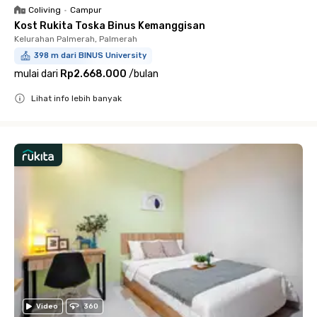
Coliving
•
Campur
Kost Rukita Toska Binus Kemanggisan
Kelurahan Palmerah, Palmerah
398 m dari BINUS University
mulai dari
Rp2.668.000
/
bulan
Lihat info lebih banyak
Close
Video
360