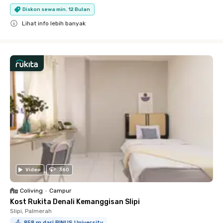
Diskon sewa min. 12 Bulan
Lihat info lebih banyak
Close
Video
360
Coliving
•
Campur
Kost Rukita Denali Kemanggisan Slipi
Slipi, Palmerah
858 m dari BINUS University