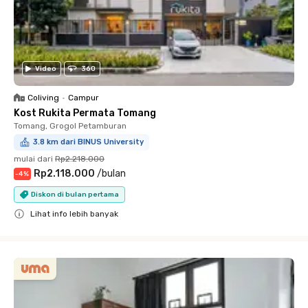
Video
360
Coliving
•
Campur
Kost Rukita Permata Tomang
Tomang, Grogol Petamburan
3.8 km dari BINUS University
mulai dari
Rp2.218.000
Rp2.118.000
/
bulan
-
4
%
Diskon di bulan pertama
Lihat info lebih banyak
Close