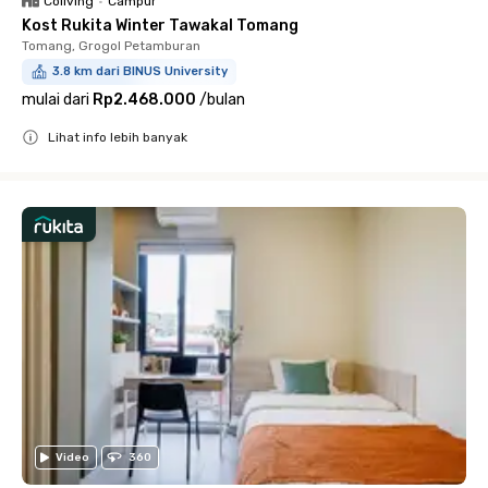
Coliving
•
Campur
Kost Rukita Winter Tawakal Tomang
Tomang, Grogol Petamburan
3.8 km dari BINUS University
mulai dari
Rp2.468.000
/
bulan
Lihat info lebih banyak
Close
Video
360