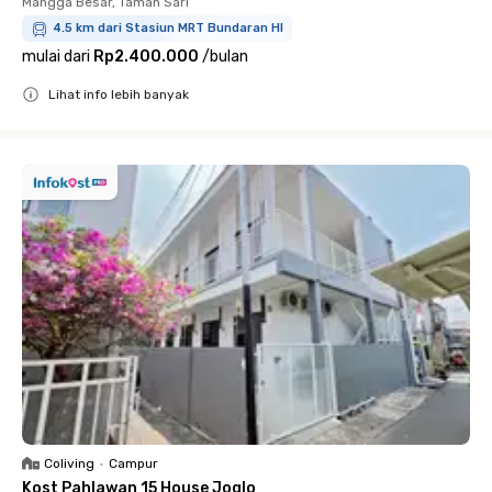
Mangga Besar, Taman Sari
4.5 km dari Stasiun MRT Bundaran HI
mulai dari
Rp2.400.000
/
bulan
Lihat info lebih banyak
Close
Coliving
•
Campur
Kost Pahlawan 15 House Joglo