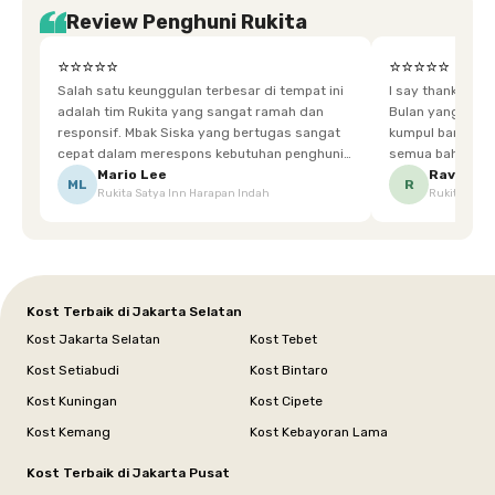
Review Penghuni Rukita
⭐⭐⭐⭐⭐
⭐⭐⭐⭐⭐
Salah satu keunggulan terbesar di tempat ini
I say thankyou s
adalah tim Rukita yang sangat ramah dan
Bulan yang super happy! banyak tem
responsif. Mbak Siska yang bertugas sangat
kumpul bareng mak
cepat dalam merespons kebutuhan penghuni.
semua bahagia ad
Ketika saya meminta keset karena sempat
mgkn saran dari air aja & kebersihan lebih di
Mario Lee
Ravena
ML
R
Rukita Satya Inn Harapan Indah
Rukita Dimi
terpeleset, permintaan tersebut langsung
tingkatka
dipenuhi dengan cepat. Terima kasih Mbak
Siska.
Kost Terbaik di Jakarta Selatan
Kost Jakarta Selatan
Kost Tebet
Kost Setiabudi
Kost Bintaro
Kost Kuningan
Kost Cipete
Kost Kemang
Kost Kebayoran Lama
Kost Terbaik di Jakarta Pusat