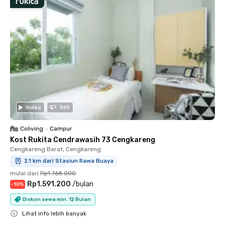
Video
360
Coliving
•
Campur
Kost Rukita Cendrawasih 73 Cengkareng
Cengkareng Barat, Cengkareng
2.1 km dari Stasiun Rawa Buaya
mulai dari
Rp1.768.000
Rp1.591.200
/
bulan
-
10
%
Diskon sewa min. 12 Bulan
Lihat info lebih banyak