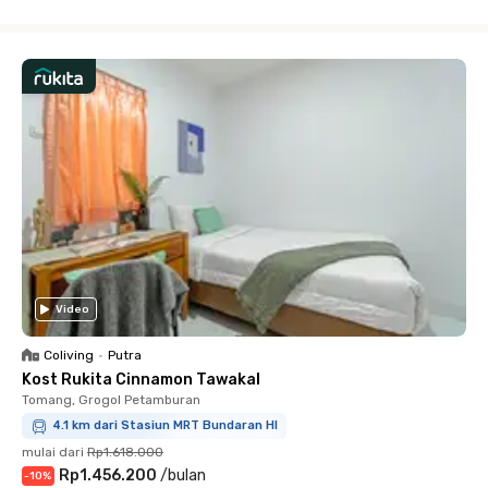
Close
Video
Coliving
•
Putra
Kost Rukita Cinnamon Tawakal
Tomang, Grogol Petamburan
4.1 km dari Stasiun MRT Bundaran HI
mulai dari
Rp1.618.000
Rp1.456.200
/
bulan
-
10
%