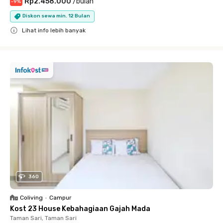
Rp2.458.000
/
bulan
-
9
%
Diskon sewa min. 12 Bulan
Lihat info lebih banyak
Close
360
Coliving
•
Campur
Kost 23 House Kebahagiaan Gajah Mada
Taman Sari, Taman Sari