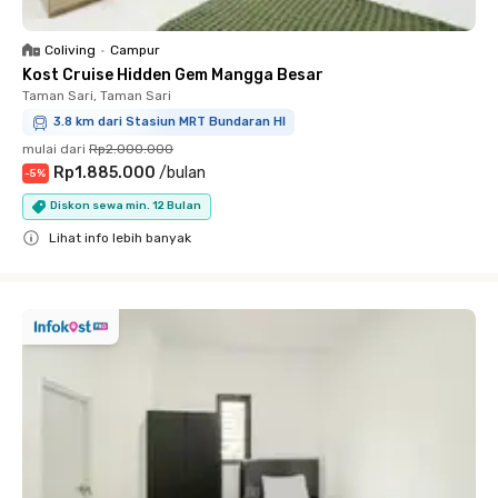
Coliving
•
Campur
Kost Cruise Hidden Gem Mangga Besar
Taman Sari, Taman Sari
3.8 km dari Stasiun MRT Bundaran HI
mulai dari
Rp2.000.000
Rp1.885.000
/
bulan
-
5
%
Diskon sewa min. 12 Bulan
Lihat info lebih banyak
Close