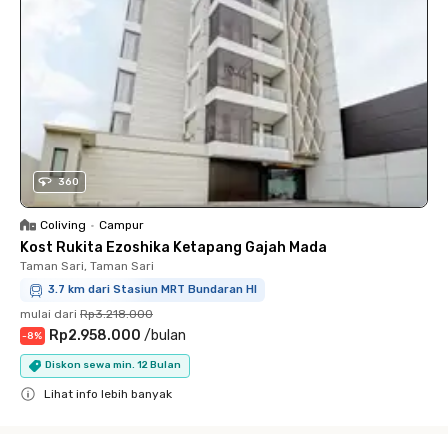
360
Coliving
•
Campur
Kost Rukita Ezoshika Ketapang Gajah Mada
Taman Sari, Taman Sari
3.7 km dari Stasiun MRT Bundaran HI
mulai dari
Rp3.218.000
Rp2.958.000
/
bulan
-
8
%
Diskon sewa min. 12 Bulan
Lihat info lebih banyak
Close