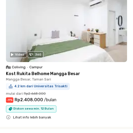
Video
360
Coliving
•
Campur
Kost Rukita Belhome Mangga Besar
Mangga Besar, Taman Sari
4.2 km dari Universitas Trisakti
mulai dari
Rp2.668.000
Rp2.408.000
/
bulan
-
9
%
Diskon sewa min. 12 Bulan
Lihat info lebih banyak
Close