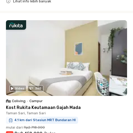
Lihat info lebih banyak
Close
Video
360
Coliving
•
Campur
Kost Rukita Keutamaan Gajah Mada
Taman Sari, Taman Sari
4.1 km dari Stasiun MRT Bundaran HI
mulai dari
Rp2.718.000