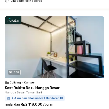
Lihat info lebih banyak
Close
360
Coliving
•
Campur
Kost Rukita Roku Mangga Besar
Mangga Besar, Taman Sari
4.3 km dari Stasiun MRT Bundaran HI
mulai dari
Rp2.118.000
/
bulan