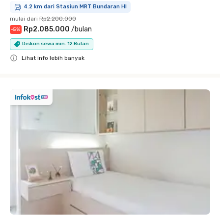
4.2 km dari Stasiun MRT Bundaran HI
mulai dari
Rp2.200.000
Rp2.085.000
/
bulan
-
5
%
Diskon sewa min. 12 Bulan
Lihat info lebih banyak
Close