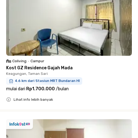
Coliving
•
Campur
Kost GZ Residence Gajah Mada
Keagungan, Taman Sari
4.6 km dari Stasiun MRT Bundaran HI
mulai dari
Rp1.700.000
/
bulan
Lihat info lebih banyak
Close