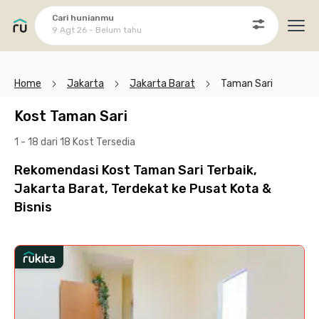
Cari hunianmu
9 Agt 26 - Belum tahu
Ope
Home
Jakarta
Jakarta Barat
Taman Sari
Kost Taman Sari
1 - 18 dari 18 Kost
Tersedia
Rekomendasi Kost Taman Sari Terbaik,
Jakarta Barat, Terdekat ke Pusat Kota &
Bisnis