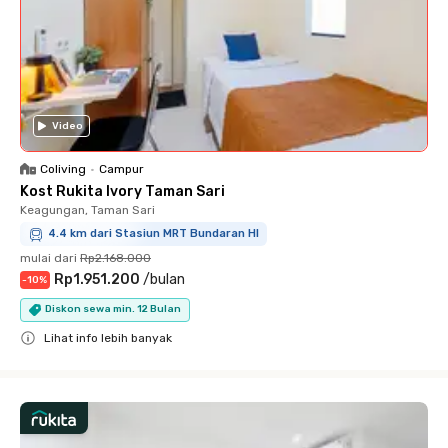
Video
Coliving
•
Campur
Kost Rukita Ivory Taman Sari
Keagungan, Taman Sari
4.4 km dari Stasiun MRT Bundaran HI
mulai dari
Rp2.168.000
Rp1.951.200
/
bulan
-
10
%
Diskon sewa min. 12 Bulan
Lihat info lebih banyak
Close