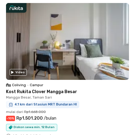
Video
Coliving
•
Campur
Kost Rukita Clover Mangga Besar
Mangga Besar, Taman Sari
4.1 km dari Stasiun MRT Bundaran HI
mulai dari
Rp1.668.000
Rp1.501.200
/
bulan
-
10
%
Diskon sewa min. 12 Bulan