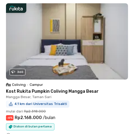
360
Coliving
•
Campur
Kost Rukita Pumpkin Coliving Mangga Besar
Mangga Besar, Taman Sari
4.1 km dari Universitas Trisakti
mulai dari
Rp2.318.000
Rp2.168.000
/
bulan
-
6
%
Diskon di bulan pertama