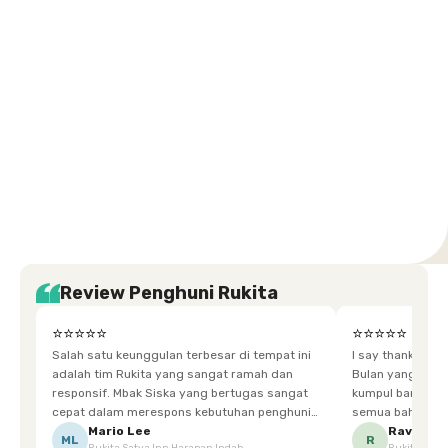
Karawaci
Jakarta
Jakarta
Jakarta
Jakarta
Jawa
Jawa
Jawa
Jawa
Selatan
Barat
Tangerang
Pusat
Barat
Barat
Timur
Timur
Tengah
Setiabudi
Cilandak
Depok
Kemanggisan
Semarang
Medan
Tangerang
Bali
Yogyakarta
Jakarta
Jakarta
Jawa
Jakarta
Jawa
Sumatera
Selatan
Banten
Selatan
Barat
Barat
Bali
Yogyakarta
Tengah
Utara
Review Penghuni Rukita
⭐⭐⭐⭐⭐
⭐⭐⭐⭐⭐
Salah satu keunggulan terbesar di tempat ini
I say thankyou s
adalah tim Rukita yang sangat ramah dan
Bulan yang super happy! banyak tem
responsif. Mbak Siska yang bertugas sangat
kumpul bareng mak
cepat dalam merespons kebutuhan penghuni.
semua bahagia ad
Ketika saya meminta keset karena sempat
mgkn saran dari air aja & kebersihan lebih di
Mario Lee
Ravena
ML
R