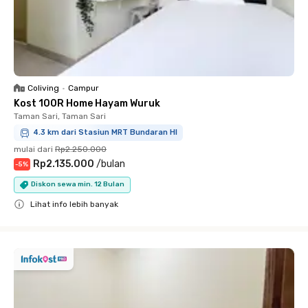
Coliving
•
Campur
Kost 100R Home Hayam Wuruk
Taman Sari, Taman Sari
4.3 km dari Stasiun MRT Bundaran HI
mulai dari
Rp2.250.000
Rp2.135.000
/
bulan
-
5
%
Diskon sewa min. 12 Bulan
Lihat info lebih banyak
Close