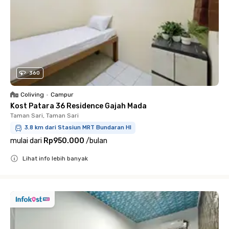
360
Coliving
•
Campur
Kost Patara 36 Residence Gajah Mada
Taman Sari, Taman Sari
3.8 km dari Stasiun MRT Bundaran HI
mulai dari
Rp950.000
/
bulan
Lihat info lebih banyak
Close