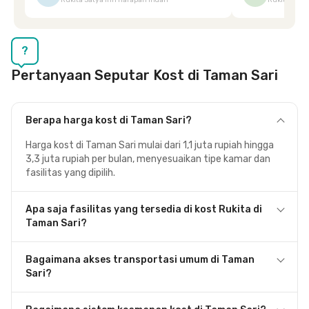
Rukita Satya Inn Harapan Indah
Rukita Dimi
terpeleset, permintaan tersebut langsung
tingkatka
dipenuhi dengan cepat. Terima kasih Mbak
Siska.
?
Pertanyaan Seputar Kost di Taman Sari
Berapa harga kost di Taman Sari?
Harga kost di Taman Sari mulai dari 1,1 juta rupiah hingga
3,3 juta rupiah per bulan, menyesuaikan tipe kamar dan
fasilitas yang dipilih.
Apa saja fasilitas yang tersedia di kost Rukita di
Taman Sari?
Bagaimana akses transportasi umum di Taman
Sari?