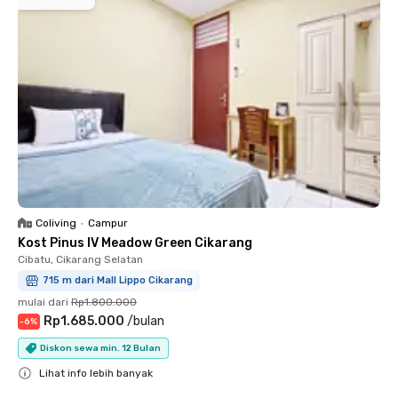
Coliving
•
Campur
Kost Pinus IV Meadow Green Cikarang
Cibatu, Cikarang Selatan
715 m dari Mall Lippo Cikarang
mulai dari
Rp1.800.000
Rp1.685.000
/
bulan
-
6
%
Diskon sewa min. 12 Bulan
Lihat info lebih banyak
Close