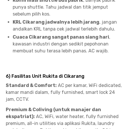
Konfirmasi shuttle bus pabrik
, banyak pabrik
punya shuttle. Tahu jadwal dan titik jemput
sebelum pilih kos.
KRL Cikarang jadwalnya lebih jarang
, jangan
andalkan KRL tanpa cek jadwal terlebih dahulu.
Cuaca Cikarang sangat panas siang hari
,
kawasan industri dengan sedikit pepohonan
membuat suhu terasa lebih panas. AC wajib.
6) Fasilitas Unit Rukita di Cikarang
Standard & Comfort:
AC per kamar, WiFi dedicated,
kamar mandi dalam, fully furnished, smart lock 24
jam, CCTV.
Premium & Coliving (untuk manajer dan
ekspatriat):
AC, WiFi, water heater, fully furnished
premium, all-in utilities via aplikasi Rukita, laundry