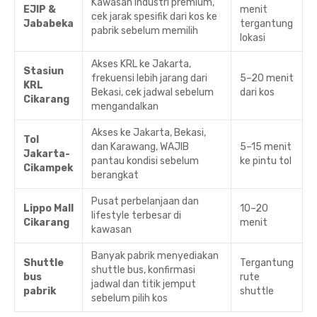
Kawasan industri premium,
EJIP &
menit
cek jarak spesifik dari kos ke
Jababeka
tergantung
pabrik sebelum memilih
lokasi
Akses KRL ke Jakarta,
Stasiun
frekuensi lebih jarang dari
5–20 menit
KRL
Bekasi, cek jadwal sebelum
dari kos
Cikarang
mengandalkan
Akses ke Jakarta, Bekasi,
Tol
dan Karawang, WAJIB
5–15 menit
Jakarta-
pantau kondisi sebelum
ke pintu tol
Cikampek
berangkat
Pusat perbelanjaan dan
Lippo Mall
10–20
lifestyle terbesar di
Cikarang
menit
kawasan
Banyak pabrik menyediakan
Shuttle
Tergantung
shuttle bus, konfirmasi
bus
rute
jadwal dan titik jemput
pabrik
shuttle
sebelum pilih kos