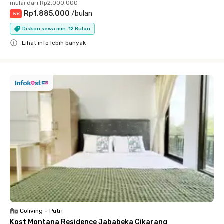
mulai dari
Rp2.000.000
Rp1.885.000
/
bulan
-
5
%
Diskon sewa min. 12 Bulan
Lihat info lebih banyak
Close
Coliving
•
Putri
Kost Montana Residence Jababeka Cikarang