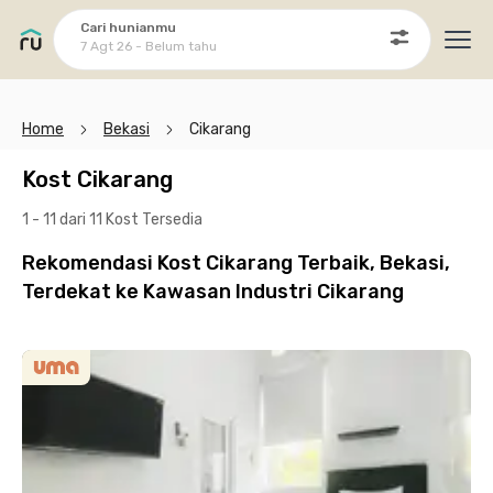
Cari hunianmu
7 Agt 26 - Belum tahu
Ope
Home
Bekasi
Cikarang
Kost Cikarang
1 - 11 dari 11 Kost
Tersedia
Rekomendasi Kost Cikarang Terbaik, Bekasi,
Terdekat ke Kawasan Industri Cikarang