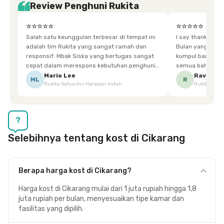
Review Penghuni Rukita
⭐⭐⭐⭐⭐
⭐⭐⭐⭐⭐
Salah satu keunggulan terbesar di tempat ini
I say thankyou s
adalah tim Rukita yang sangat ramah dan
Bulan yang super happy! banyak tem
responsif. Mbak Siska yang bertugas sangat
kumpul bareng mak
cepat dalam merespons kebutuhan penghuni.
semua bahagia ad
Ketika saya meminta keset karena sempat
mgkn saran dari air aja & kebersihan lebih di
Mario Lee
Ravena
ML
R
Rukita Satya Inn Harapan Indah
Rukita Dimi
terpeleset, permintaan tersebut langsung
tingkatka
dipenuhi dengan cepat. Terima kasih Mbak
Siska.
?
Selebihnya tentang kost di Cikarang
Berapa harga kost di Cikarang?
Harga kost di Cikarang mulai dari 1 juta rupiah hingga 1,8
juta rupiah per bulan, menyesuaikan tipe kamar dan
fasilitas yang dipilih.