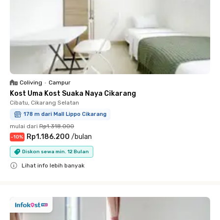
Coliving
•
Campur
Kost Uma Kost Suaka Naya Cikarang
Cibatu, Cikarang Selatan
178 m dari Mall Lippo Cikarang
mulai dari
Rp1.318.000
Rp1.186.200
/
bulan
-
10
%
Diskon sewa min. 12 Bulan
Lihat info lebih banyak
Close