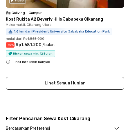
Video
Coliving
•
Campur
Kost Rukita A2 Beverly Hills Jababeka Cikarang
Mekarmukti, Cikarang Utara
1.6 km dari President University, Jababeka Education Park
mulai dari
Rp1.868.000
Rp1.681.200
/
bulan
-
10
%
Diskon sewa min. 12 Bulan
Lihat info lebih banyak
Close
Lihat Semua Hunian
Filter Pencarian Sewa Kost Cikarang
Berdasarkan Preferensi