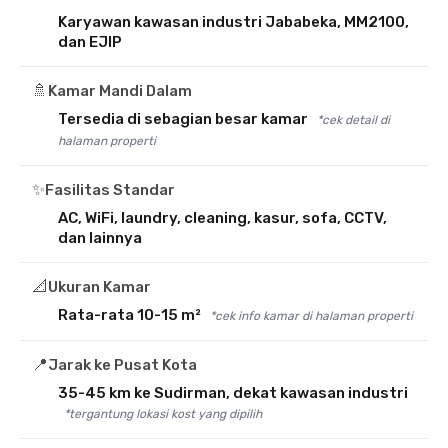
Karyawan kawasan industri Jababeka, MM2100,
dan EJIP
🚿
Kamar Mandi Dalam
Tersedia di sebagian besar kamar
*cek detail di
halaman properti
✨
Fasilitas Standar
AC, WiFi, laundry, cleaning, kasur, sofa, CCTV,
dan lainnya
📐
Ukuran Kamar
Rata-rata 10-15 m²
*cek info kamar di halaman properti
📍
Jarak ke Pusat Kota
35-45 km ke Sudirman, dekat kawasan industri
*tergantung lokasi kost yang dipilih