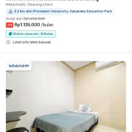
Mekarmukti, Cikarang Utara
2.2 km dari President University, Jababeka Education Park
mulai dari
Rp1.250.000
Rp1.135.000
/
bulan
-
9
%
Diskon sewa min. 12 Bulan
Lihat info lebih banyak
Close