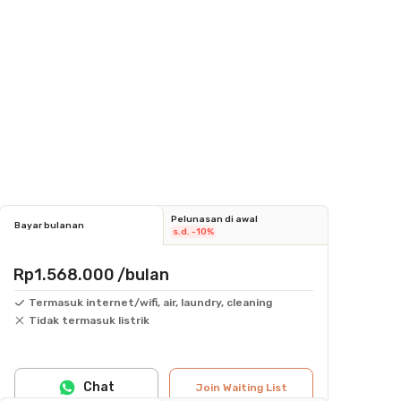
Pelunasan di awal
Bayar bulanan
s.d. -10%
Rp1.568.000
/bulan
Termasuk internet/wifi, air, laundry, cleaning
Tidak termasuk listrik
Chat
Join Waiting List