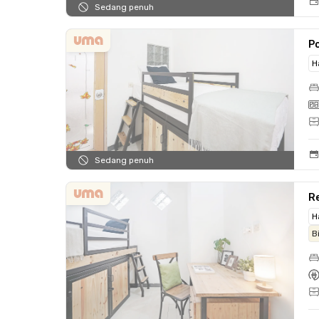
Sedang penuh
Po
H
Sedang penuh
Re
H
B