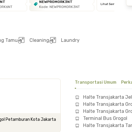
6NT
NEWPROMORK3NT
Lihat Semua
ORK6NT
Kode: NEWPROMORK3NT
ng Tamu
Cleaning
Laundry
Transportasi Umum
Perk
Halte Transjakarta Je
Halte Transjakarta Gr
Halte Transjakarta Gr
Terminal Bus Grogol
rogol Petamburan Kota Jakarta
Halte Transjakarta T