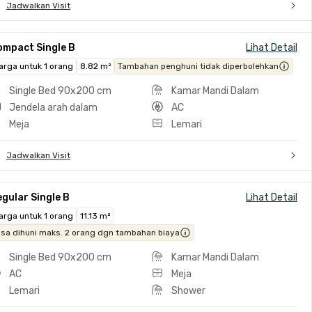
Jadwalkan Visit
ompact Single B
Lihat Detail
arga untuk 1 orang
8.82 m²
Tambahan penghuni tidak diperbolehkan
Single Bed 90x200 cm
Kamar Mandi Dalam
Jendela arah dalam
AC
Meja
Lemari
Jadwalkan Visit
gular Single B
Lihat Detail
arga untuk 1 orang
11.13 m²
isa dihuni maks. 2 orang dgn tambahan biaya
Single Bed 90x200 cm
Kamar Mandi Dalam
AC
Meja
Lemari
Shower