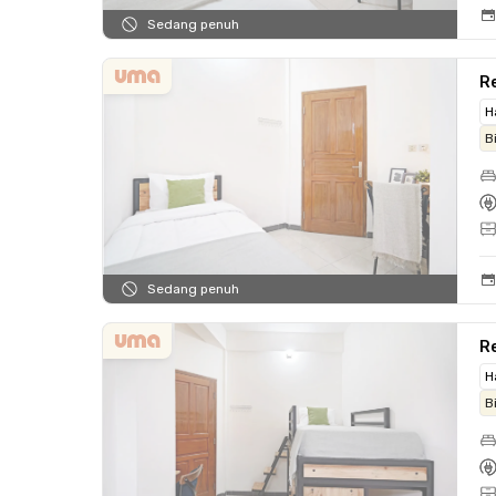
Sedang penuh
Re
H
B
Sedang penuh
Re
H
B