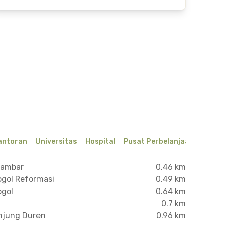
antoran
Universitas
Hospital
Pusat Perbelanjaan & Hibur
lambar
0.46 km
ogol Reformasi
0.49 km
ogol
0.64 km
0.7 km
anjung Duren
0.96 km