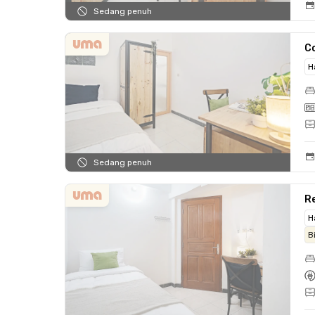
Sedang penuh
C
H
Sedang penuh
Re
H
B