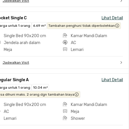
Jadwalkan Visit
cket Single C
Lihat Detail
arga untuk 1 orang
6.69 m²
Tambahan penghuni tidak diperbolehkan
Single Bed 90x200 cm
Kamar Mandi Dalam
Jendela arah dalam
AC
Meja
Lemari
Jadwalkan Visit
gular Single A
Lihat Detail
arga untuk 1 orang
10.04 m²
isa dihuni maks. 2 orang dgn tambahan biaya
Single Bed 90x200 cm
Kamar Mandi Dalam
AC
Meja
Lemari
Shower