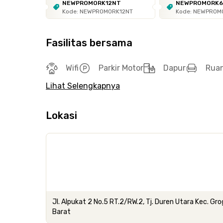
NEWPROMORK12NT
NEWPROMORK
Kode: NEWPROMORK12NT
Kode: NEWPROM
Fasilitas bersama
Wifi
Parkir Motor
Dapur
Rua
Lihat Selengkapnya
Lokasi
Jl. Alpukat 2 No.5 RT.2/RW.2, Tj. Duren Utara Kec. G
Barat