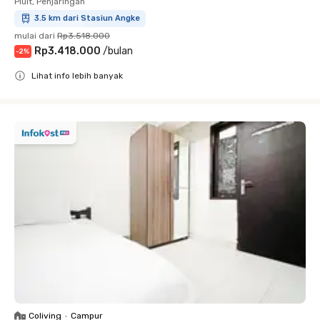
Pluit, Penjaringan
3.5 km dari Stasiun Angke
mulai dari
Rp3.518.000
Rp3.418.000
/
bulan
-
2
%
Lihat info lebih banyak
Close
Coliving
•
Campur