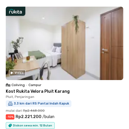
Video
Coliving
•
Campur
Kost Rukita Velora Pluit Karang
Pluit, Penjaringan
3.3 km dari RS Pantai Indah Kapuk
mulai dari
Rp2.468.000
Rp2.221.200
/
bulan
-
10
%
Diskon sewa min. 12 Bulan