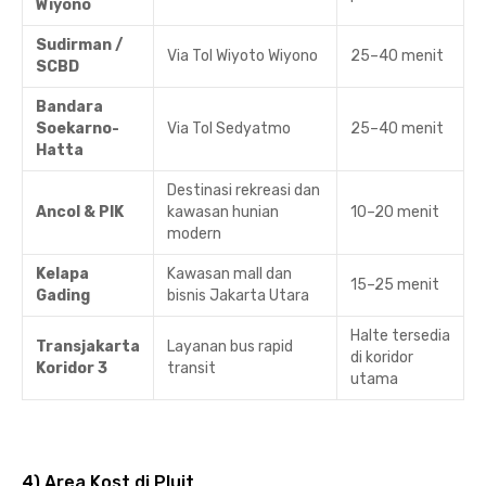
Wiyono
Sudirman /
Via Tol Wiyoto Wiyono
25–40 menit
SCBD
Bandara
Soekarno-
Via Tol Sedyatmo
25–40 menit
Hatta
Destinasi rekreasi dan
Ancol & PIK
kawasan hunian
10–20 menit
modern
Kelapa
Kawasan mall dan
15–25 menit
Gading
bisnis Jakarta Utara
Halte tersedia
Transjakarta
Layanan bus rapid
di koridor
Koridor 3
transit
utama
4) Area Kost di Pluit