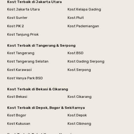
Kost Terbaik di Jakarta Utara
Kost Jakarta Utara
Kost Kelapa Gading
Kost Sunter
Kost Pluit
Kost PIK 2
Kost Pademangan
Kost Tanjung Priok
Kost Terbaik di Tangerang & Serpong
Kost Tangerang
Kost BSD
Kost Tangerang Selatan
Kost Gading Serpong
Kost Karawaci
Kost Serpong
Kost Vanya Park BSD
Kost Terbaik di Bekasi & Cikarang
Kost Bekasi
Kost Cikarang
Kost Terbaik di Depok, Bogor & Sekitarnya
Kost Bogor
Kost Depok
Kost Kukusan
Kost Cibinong