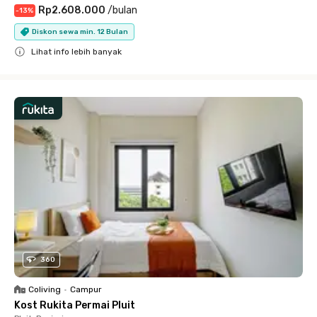
Rp2.608.000
/
bulan
-
13
%
Diskon sewa min. 12 Bulan
Lihat info lebih banyak
Close
360
Coliving
•
Campur
Kost Rukita Permai Pluit