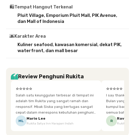
🛍️
Tempat Hangout Terkenal
Pluit Village, Emporium Pluit Mall, PIK Avenue,
dan Mall of Indonesia
🌆
Karakter Area
Kuliner seafood, kawasan komersial, dekat PIK,
waterfront, dan mall besar
Review Penghuni Rukita
⭐⭐⭐⭐⭐
⭐⭐⭐⭐⭐
Salah satu keunggulan terbesar di tempat ini
I say thankyou s
adalah tim Rukita yang sangat ramah dan
Bulan yang super happy! banyak tem
responsif. Mbak Siska yang bertugas sangat
kumpul bareng mak
cepat dalam merespons kebutuhan penghuni.
semua bahagia ad
Ketika saya meminta keset karena sempat
mgkn saran dari air aja & kebersihan lebih di
Mario Lee
Ravena
ML
R
Rukita Satya Inn Harapan Indah
Rukita Dimi
terpeleset, permintaan tersebut langsung
tingkatka
dipenuhi dengan cepat. Terima kasih Mbak