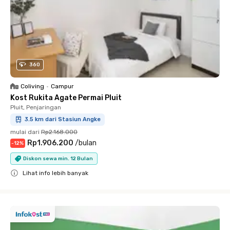
360
Coliving
•
Campur
Kost Rukita Agate Permai Pluit
Pluit, Penjaringan
3.5 km dari Stasiun Angke
mulai dari
Rp2.168.000
Rp1.906.200
/
bulan
-
12
%
Diskon sewa min. 12 Bulan
Lihat info lebih banyak
Close