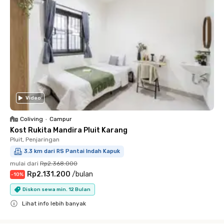
Video
Coliving
•
Campur
Kost Rukita Mandira Pluit Karang
Pluit, Penjaringan
3.3 km dari RS Pantai Indah Kapuk
mulai dari
Rp2.368.000
Rp2.131.200
/
bulan
-
10
%
Diskon sewa min. 12 Bulan
Lihat info lebih banyak
Close