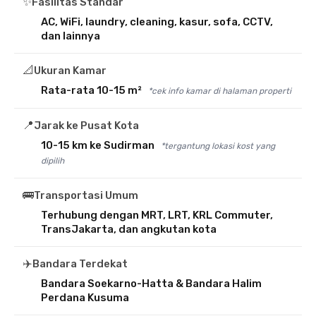
✨
Fasilitas Standar
AC, WiFi, laundry, cleaning, kasur, sofa, CCTV,
dan lainnya
📐
Ukuran Kamar
Rata-rata 10-15 m²
*cek info kamar di halaman properti
📍
Jarak ke Pusat Kota
10-15 km ke Sudirman
*tergantung lokasi kost yang
dipilih
🚌
Transportasi Umum
Terhubung dengan MRT, LRT, KRL Commuter,
TransJakarta, dan angkutan kota
✈️
Bandara Terdekat
Bandara Soekarno-Hatta & Bandara Halim
Perdana Kusuma