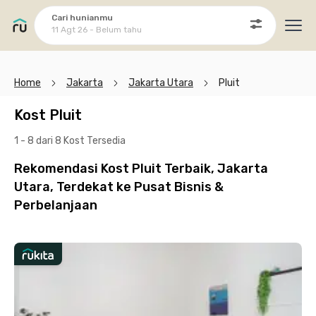
Cari hunianmu
11 Agt 26 - Belum tahu
Ope
Home
Jakarta
Jakarta Utara
Pluit
Kost Pluit
1 - 8 dari 8 Kost
Tersedia
Rekomendasi Kost Pluit Terbaik, Jakarta
Utara, Terdekat ke Pusat Bisnis &
Perbelanjaan