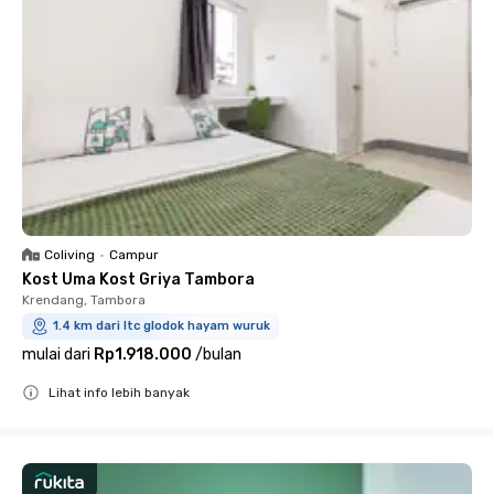
Coliving
•
Campur
Kost Uma Kost Griya Tambora
Krendang, Tambora
1.4 km dari ltc glodok hayam wuruk
mulai dari
Rp1.918.000
/
bulan
Lihat info lebih banyak
Close