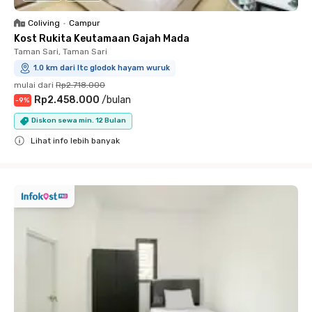
Coliving
•
Campur
Kost Rukita Keutamaan Gajah Mada
Taman Sari, Taman Sari
1.0 km dari ltc glodok hayam wuruk
mulai dari
Rp2.718.000
Rp2.458.000
/
bulan
-
9
%
Diskon sewa min. 12 Bulan
Lihat info lebih banyak
Close