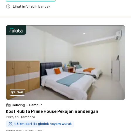
Lihat info lebih banyak
Close
360
Coliving
•
Campur
Kost Rukita Prime House Pekojan Bandengan
Pekojan, Tambora
1.6 km dari ltc glodok hayam wuruk