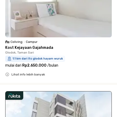
Coliving
•
Campur
Kost Kejayaan Gajahmada
Glodok, Taman Sari
1.1 km dari ltc glodok hayam wuruk
mulai dari
Rp2.650.000
/
bulan
Lihat info lebih banyak
Close