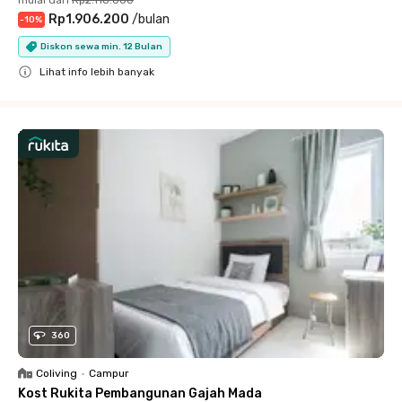
mulai dari
Rp2.118.000
Rp1.906.200
/
bulan
-
10
%
Diskon sewa min. 12 Bulan
Lihat info lebih banyak
Close
360
Coliving
•
Campur
Kost Rukita Pembangunan Gajah Mada