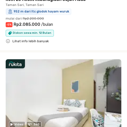
Taman Sari, Taman Sari
952 m dari ltc glodok hayam wuruk
mulai dari
Rp2.200.000
Rp2.085.000
/
bulan
-
5
%
Diskon sewa min. 12 Bulan
Lihat info lebih banyak
Close
Video
360