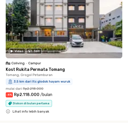
Video
360
Coliving
•
Campur
Kost Rukita Permata Tomang
Tomang, Grogol Petamburan
3.5 km dari ltc glodok hayam wuruk
mulai dari
Rp2.218.000
Rp2.118.000
/
bulan
-
4
%
Diskon di bulan pertama
Lihat info lebih banyak
Close