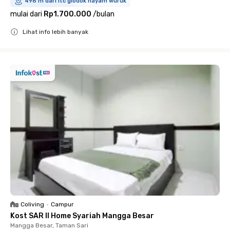
496 m dari ltc glodok hayam wuruk
mulai dari
Rp1.700.000
/
bulan
Lihat info lebih banyak
Close
Coliving
•
Campur
Kost SAR II Home Syariah Mangga Besar
Mangga Besar, Taman Sari