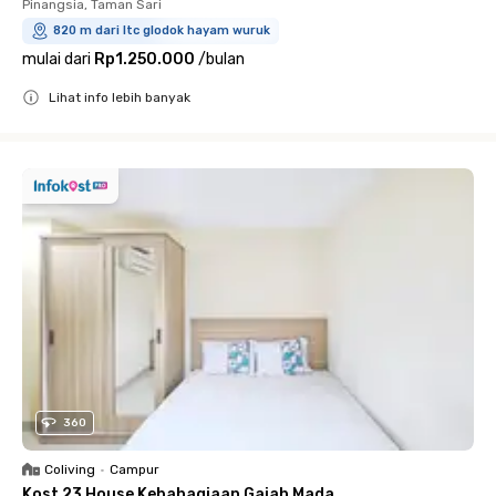
Pinangsia, Taman Sari
820 m dari ltc glodok hayam wuruk
mulai dari
Rp1.250.000
/
bulan
Lihat info lebih banyak
Close
360
Coliving
•
Campur
Kost 23 House Kebahagiaan Gajah Mada