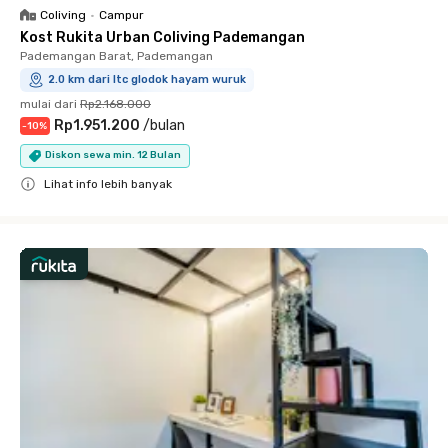
Coliving
•
Campur
Kost Rukita Urban Coliving Pademangan
Pademangan Barat, Pademangan
2.0 km dari ltc glodok hayam wuruk
mulai dari
Rp2.168.000
Rp1.951.200
/
bulan
-
10
%
Diskon sewa min. 12 Bulan
Lihat info lebih banyak
Close