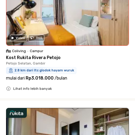
Video
360
Coliving
•
Campur
Kost Rukita Rivera Petojo
Petojo Selatan, Gambir
2.8 km dari ltc glodok hayam wuruk
mulai dari
Rp3.018.000
/
bulan
Lihat info lebih banyak
Close