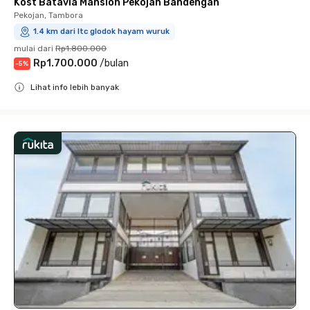
Kost Batavia Mansion Pekojan Bandengan
Pekojan, Tambora
1.4 km dari ltc glodok hayam wuruk
mulai dari
Rp1.800.000
Rp1.700.000
/
bulan
-
5
%
Lihat info lebih banyak
Close