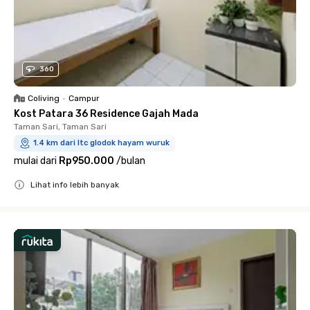
360
Coliving
•
Campur
Kost Patara 36 Residence Gajah Mada
Taman Sari, Taman Sari
1.4 km dari ltc glodok hayam wuruk
mulai dari
Rp950.000
/
bulan
Lihat info lebih banyak
Close