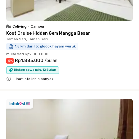
Coliving
•
Campur
Kost Cruise Hidden Gem Mangga Besar
Taman Sari, Taman Sari
1.5 km dari ltc glodok hayam wuruk
mulai dari
Rp2.000.000
Rp1.885.000
/
bulan
-
5
%
Diskon sewa min. 12 Bulan
Lihat info lebih banyak
Close