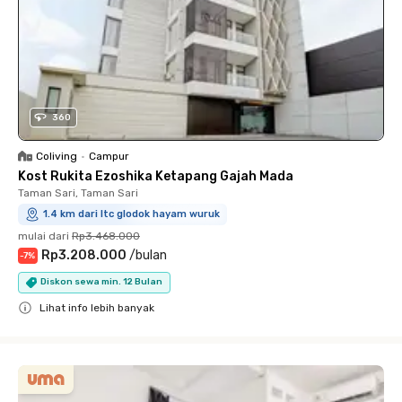
360
Coliving
•
Campur
Kost Rukita Ezoshika Ketapang Gajah Mada
Taman Sari, Taman Sari
1.4 km dari ltc glodok hayam wuruk
mulai dari
Rp3.468.000
Rp3.208.000
/
bulan
-
7
%
Diskon sewa min. 12 Bulan
Lihat info lebih banyak
Close