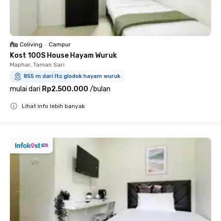
Coliving
•
Campur
Kost 100S House Hayam Wuruk
Maphar, Taman Sari
855 m dari ltc glodok hayam wuruk
mulai dari
Rp2.500.000
/
bulan
Lihat info lebih banyak
Close