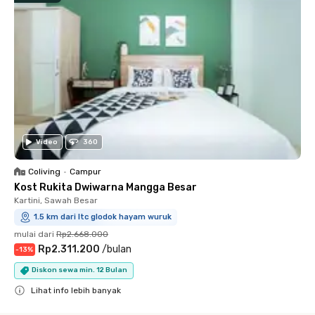
Video
360
Coliving
•
Campur
Kost Rukita Dwiwarna Mangga Besar
Kartini, Sawah Besar
1.5 km dari ltc glodok hayam wuruk
mulai dari
Rp2.668.000
Rp2.311.200
/
bulan
-
13
%
Diskon sewa min. 12 Bulan
Lihat info lebih banyak
Close