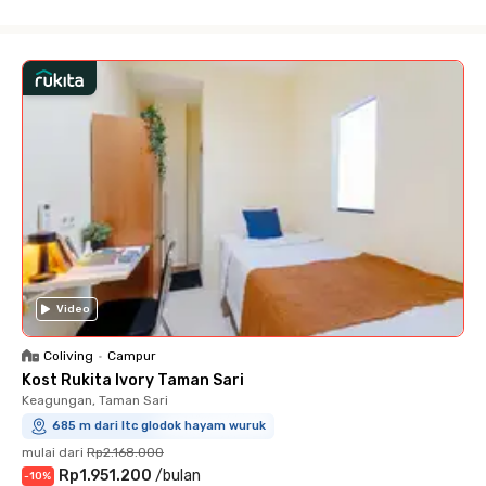
Close
Video
Coliving
•
Campur
Kost Rukita Ivory Taman Sari
Keagungan, Taman Sari
685 m dari ltc glodok hayam wuruk
mulai dari
Rp2.168.000
Rp1.951.200
/
bulan
-
10
%