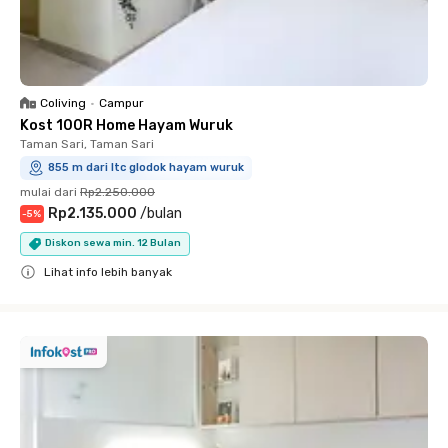
Coliving
•
Campur
Kost 100R Home Hayam Wuruk
Taman Sari, Taman Sari
855 m dari ltc glodok hayam wuruk
mulai dari
Rp2.250.000
Rp2.135.000
/
bulan
-
5
%
Diskon sewa min. 12 Bulan
Lihat info lebih banyak
Close