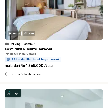
Video
360
Coliving
•
Campur
Kost Rukita Deluxe Harmoni
Petojo Selatan, Gambir
2.8 km dari ltc glodok hayam wuruk
mulai dari
Rp4.368.000
/
bulan
Lihat info lebih banyak
Close