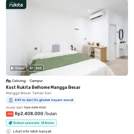
Video
360
Coliving
•
Campur
Kost Rukita Belhome Mangga Besar
Mangga Besar, Taman Sari
449 m dari ltc glodok hayam wuruk
mulai dari
Rp2.668.000
Rp2.408.000
/
bulan
-
9
%
Diskon sewa min. 12 Bulan
Lihat info lebih banyak