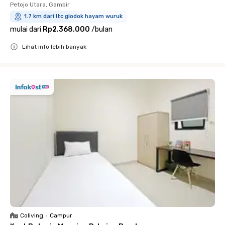
Petojo Utara, Gambir
1.7 km dari ltc glodok hayam wuruk
mulai dari
Rp2.368.000
/
bulan
Lihat info lebih banyak
Close
Coliving
•
Campur