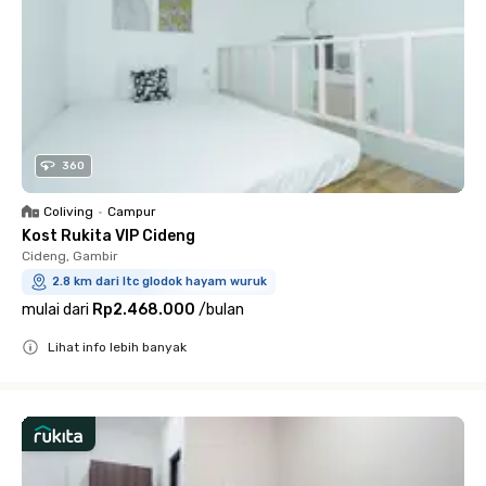
360
Coliving
•
Campur
Kost Rukita VIP Cideng
Cideng, Gambir
2.8 km dari ltc glodok hayam wuruk
mulai dari
Rp2.468.000
/
bulan
Lihat info lebih banyak
Close