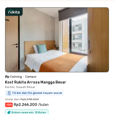
Coliving
•
Campur
Kost Rukita Arroza Mangga Besar
Kartini, Sawah Besar
1.5 km dari ltc glodok hayam wuruk
mulai dari
Rp2.518.000
Rp2.266.200
/
bulan
-
10
%
Diskon sewa min. 12 Bulan