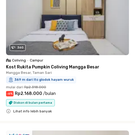
360
Coliving
•
Campur
Kost Rukita Pumpkin Coliving Mangga Besar
Mangga Besar, Taman Sari
369 m dari ltc glodok hayam wuruk
mulai dari
Rp2.318.000
Rp2.168.000
/
bulan
-
6
%
Diskon di bulan pertama
Lihat info lebih banyak
Close