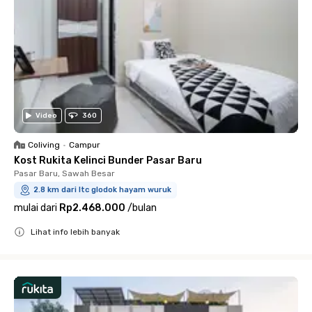
Video
360
Coliving
•
Campur
Kost Rukita Kelinci Bunder Pasar Baru
Pasar Baru, Sawah Besar
2.8 km dari ltc glodok hayam wuruk
mulai dari
Rp2.468.000
/
bulan
Lihat info lebih banyak
Close