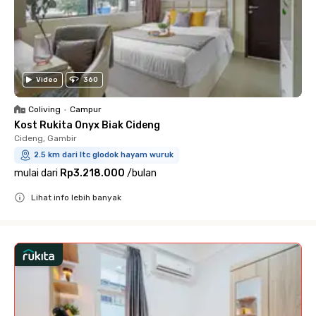
Video
360
Coliving
•
Campur
Kost Rukita Onyx Biak Cideng
Cideng, Gambir
2.5 km dari ltc glodok hayam wuruk
mulai dari
Rp3.218.000
/
bulan
Lihat info lebih banyak
Close