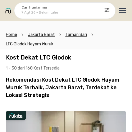
Cari hunianmu
7 Agt 26 - Belum tahu
Ope
Home
Jakarta Barat
Taman Sari
LTC Glodok Hayam Wuruk
Kost Dekat LTC Glodok
1 - 30 dari 168 Kost
Tersedia
Rekomendasi Kost Dekat LTC Glodok Hayam
Wuruk Terbaik, Jakarta Barat, Terdekat ke
Lokasi Strategis