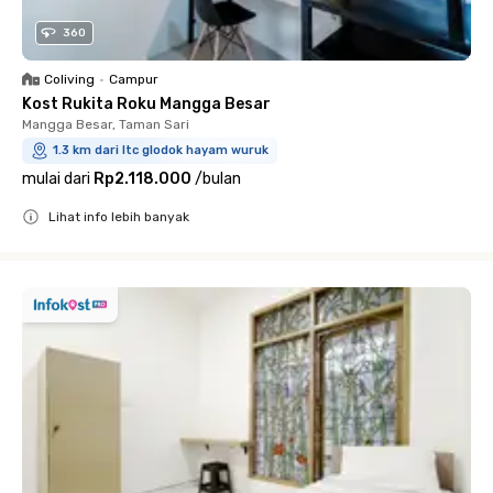
360
Coliving
•
Campur
Kost Rukita Roku Mangga Besar
Mangga Besar, Taman Sari
1.3 km dari ltc glodok hayam wuruk
mulai dari
Rp2.118.000
/
bulan
Lihat info lebih banyak
Close