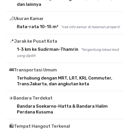
dan lainnya
📐
Ukuran Kamar
Rata-rata 10-15 m²
*cek info kamar di halaman properti
📍
Jarak ke Pusat Kota
1-3 km ke Sudirman-Thamrin
*tergantung lokasi kost
yang dipilih
🚌
Transportasi Umum
Terhubung dengan MRT, LRT, KRL Commuter,
TransJakarta, dan angkutan kota
✈️
Bandara Terdekat
Bandara Soekarno-Hatta & Bandara Halim
Perdana Kusuma
🛍️
Tempat Hangout Terkenal