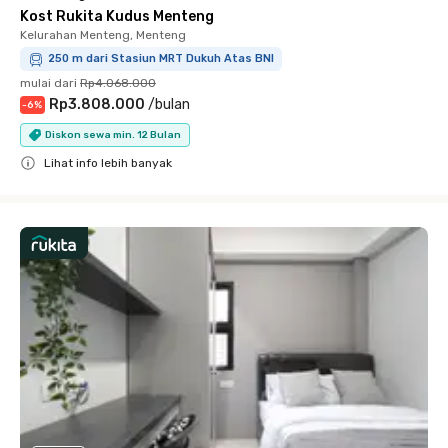
Kost Rukita Kudus Menteng
Kelurahan Menteng, Menteng
250 m dari Stasiun MRT Dukuh Atas BNI
mulai dari
Rp4.068.000
Rp3.808.000
/
bulan
-
6
%
Diskon sewa min. 12 Bulan
Lihat info lebih banyak
Close