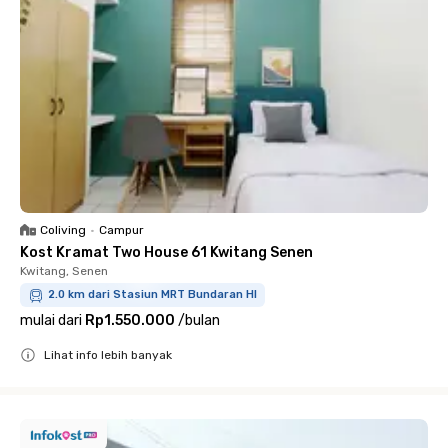
Coliving
•
Campur
Kost Kramat Two House 61 Kwitang Senen
Kwitang, Senen
2.0 km dari Stasiun MRT Bundaran HI
mulai dari
Rp1.550.000
/
bulan
Lihat info lebih banyak
Close