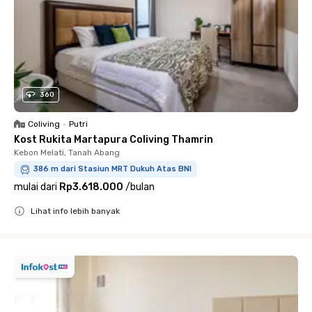
360
Coliving
•
Putri
Kost Rukita Martapura Coliving Thamrin
Kebon Melati, Tanah Abang
386 m dari Stasiun MRT Dukuh Atas BNI
mulai dari
Rp3.618.000
/
bulan
Lihat info lebih banyak
Close