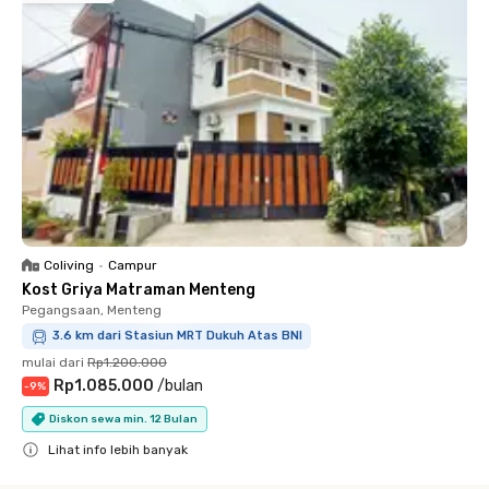
Coliving
•
Campur
Kost Griya Matraman Menteng
Pegangsaan, Menteng
3.6 km dari Stasiun MRT Dukuh Atas BNI
mulai dari
Rp1.200.000
Rp1.085.000
/
bulan
-
9
%
Diskon sewa min. 12 Bulan
Lihat info lebih banyak
Close