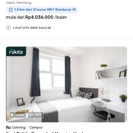
Cikini, Menteng
1.3 km dari Stasiun MRT Bundaran HI
mulai dari
Rp4.036.000
/
bulan
Lihat info lebih banyak
Close
Video
360
Coliving
•
Campur