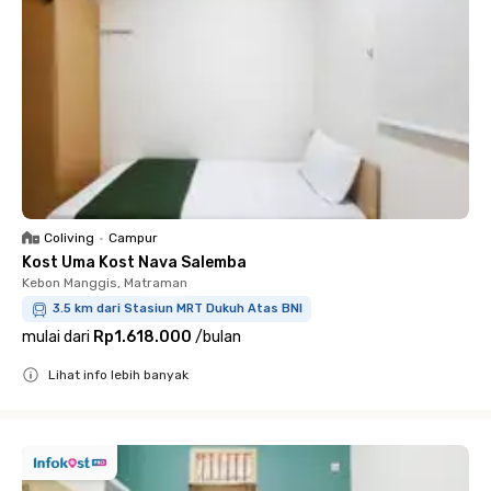
Coliving
•
Campur
Kost Uma Kost Nava Salemba
Kebon Manggis, Matraman
3.5 km dari Stasiun MRT Dukuh Atas BNI
mulai dari
Rp1.618.000
/
bulan
Lihat info lebih banyak
Close