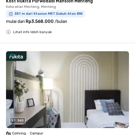
Kost Rukita Purwodadi Mansion Menteng
Kelurahan Menteng, Menteng
387 m dari Stasiun MRT Dukuh Atas BNI
mulai dari
Rp3.568.000
/
bulan
Lihat info lebih banyak
Close
360
Coliving
•
Campur