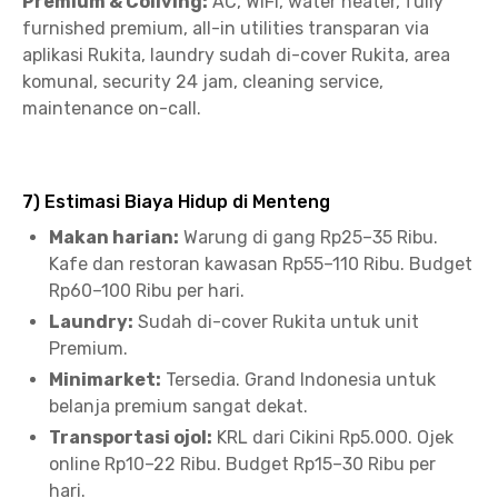
Premium & Coliving:
AC, WiFi, water heater, fully
furnished premium, all-in utilities transparan via
aplikasi Rukita, laundry sudah di-cover Rukita, area
komunal, security 24 jam, cleaning service,
maintenance on-call.
7) Estimasi Biaya Hidup di Menteng
Makan harian:
Warung di gang Rp25–35 Ribu.
Kafe dan restoran kawasan Rp55–110 Ribu. Budget
Rp60–100 Ribu per hari.
Laundry:
Sudah di-cover Rukita untuk unit
Premium.
Minimarket:
Tersedia. Grand Indonesia untuk
belanja premium sangat dekat.
Transportasi ojol:
KRL dari Cikini Rp5.000. Ojek
online Rp10–22 Ribu. Budget Rp15–30 Ribu per
hari.