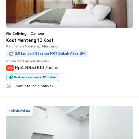
Coliving
•
Campur
Kost Menteng 10 Kost
Kelurahan Menteng, Menteng
2.0 km dari Stasiun MRT Dukuh Atas BNI
mulai dari
Rp5.000.000
Rp4.885.000
/
bulan
-
2
%
Diskon sewa min. 12 Bulan
Lihat info lebih banyak
Close