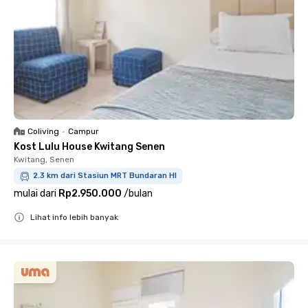
Coliving
•
Campur
Kost Lulu House Kwitang Senen
Kwitang, Senen
2.3 km dari Stasiun MRT Bundaran HI
mulai dari
Rp2.950.000
/
bulan
Lihat info lebih banyak
Close