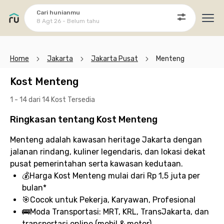
Cari hunianmu
8 Agt 26 - Belum tahu
Ope
Home
Jakarta
Jakarta Pusat
Menteng
Kost Menteng
1 - 14 dari 14 Kost
Tersedia
Ringkasan tentang Kost Menteng
Menteng adalah kawasan heritage Jakarta dengan
jalanan rindang, kuliner legendaris, dan lokasi dekat
pusat pemerintahan serta kawasan kedutaan.
💰
Harga Kost Menteng
mulai dari Rp 1,5 juta per
bulan*
🎯
Cocok untuk
Pekerja, Karyawan, Profesional
🚌
Moda Transportasi:
MRT, KRL, TransJakarta, dan
transportasi online (mobil & motor)