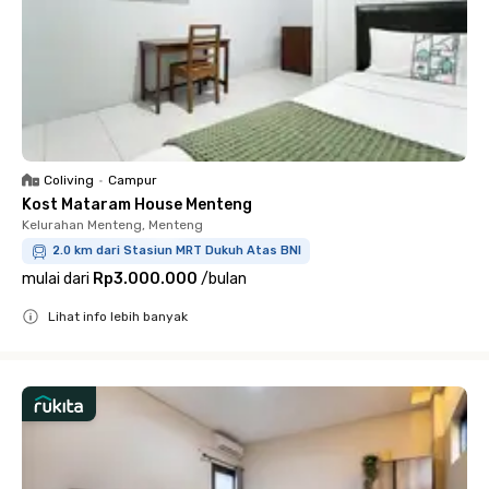
Coliving
•
Campur
Kost Mataram House Menteng
Kelurahan Menteng, Menteng
2.0 km dari Stasiun MRT Dukuh Atas BNI
mulai dari
Rp3.000.000
/
bulan
Lihat info lebih banyak
Close