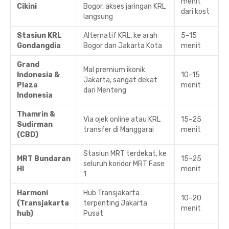
menit
Cikini
Bogor, akses jaringan KRL
dari kost
langsung
Stasiun KRL
Alternatif KRL, ke arah
5–15
Gondangdia
Bogor dan Jakarta Kota
menit
Grand
Mal premium ikonik
Indonesia &
10–15
Jakarta, sangat dekat
Plaza
menit
dari Menteng
Indonesia
Thamrin &
Via ojek online atau KRL
15–25
Sudirman
transfer di Manggarai
menit
(CBD)
Stasiun MRT terdekat, ke
MRT Bundaran
15–25
seluruh koridor MRT Fase
HI
menit
1
Harmoni
Hub Transjakarta
10–20
(Transjakarta
terpenting Jakarta
menit
hub)
Pusat