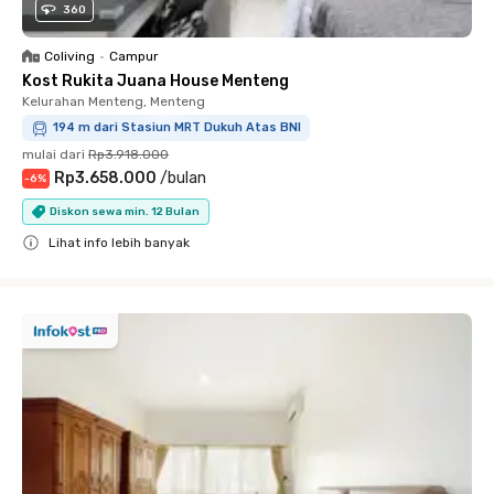
360
Coliving
•
Campur
Kost Rukita Juana House Menteng
Kelurahan Menteng, Menteng
194 m dari Stasiun MRT Dukuh Atas BNI
mulai dari
Rp3.918.000
Rp3.658.000
/
bulan
-
6
%
Diskon sewa min. 12 Bulan
Lihat info lebih banyak
Close