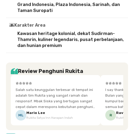
Grand Indonesia, Plaza Indonesia, Sarinah, dan
Taman Suropati
🌆
Karakter Area
Kawasan heritage kolonial, dekat Sudirman-
Thamrin, kuliner legendaris, pusat perbelanjaan,
dan hunian premium
Review Penghuni Rukita
⭐⭐⭐⭐⭐
⭐⭐⭐⭐⭐
Salah satu keunggulan terbesar di tempat ini
I say thankyou s
adalah tim Rukita yang sangat ramah dan
Bulan yang super happy! banyak tem
responsif. Mbak Siska yang bertugas sangat
kumpul bareng mak
cepat dalam merespons kebutuhan penghuni.
semua bahagia ad
Ketika saya meminta keset karena sempat
mgkn saran dari air aja & kebersihan lebih di
Mario Lee
Ravena
ML
R
Rukita Satya Inn Harapan Indah
Rukita Dimi
terpeleset, permintaan tersebut langsung
tingkatka
dipenuhi dengan cepat. Terima kasih Mbak
Siska.