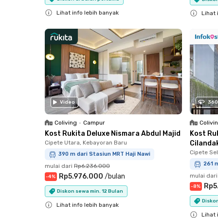
Lihat info lebih banyak
Lihat 
Close
Close
Video
360
Coliving
•
Campur
Colivi
Kost Rukita Deluxe Nismara Abdul Majid
Kost Ru
Cipete Utara, Kebayoran Baru
Cilanda
Cipete Sel
390 m dari Stasiun MRT Haji Nawi
261 m
mulai dari
Rp6.236.000
Rp5.976.000
/
bulan
mulai dari
-
4
%
Rp5
-
8
%
Diskon sewa min. 12 Bulan
Diskon
Lihat info lebih banyak
Lihat 
Close