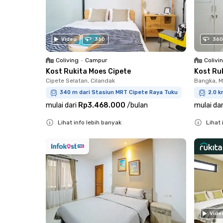
Video
360
360
Coliving
•
Campur
Colivi
Kost Rukita Moes Cipete
Kost Ru
Cipete Selatan, Cilandak
Bangka, 
340 m dari Stasiun MRT Cipete Raya Tuku
2.0 k
mulai dari
Rp3.468.000
/
bulan
mulai dar
Lihat info lebih banyak
Lihat 
Close
Close
Vide