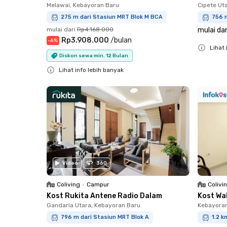
Melawai, Kebayoran Baru
Cipete Ut
275 m dari Stasiun MRT Blok M BCA
756 m
mulai dari
Rp4.168.000
mulai dar
Rp3.908.000
/
bulan
-
6
%
Lihat 
Diskon sewa min. 12 Bulan
Close
Lihat info lebih banyak
Close
Video
360
Coliving
•
Campur
Colivi
Kost Rukita Antene Radio Dalam
Kost Wa
Gandaria Utara, Kebayoran Baru
Kebayora
796 m dari Stasiun MRT Blok A
1.2 k