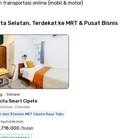
 transportasi online (mobil & motor)
ta Selatan, Terdekat ke MRT & Pusat Bisnis
o
ng
•
Campur
kita Smart Cipete
Selatan, Cilandak
m dari Stasiun MRT Cipete Raya Tuku
Rp3.018.000
.718.000
/
bulan
n di bulan pertama