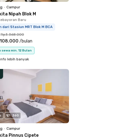
ng
•
Campur
kita Nipah Blok M
Kebayoran Baru
m dari Stasiun MRT Blok M BCA
Rp3.368.000
.108.000
/
bulan
 sewa min. 12 Bulan
info lebih banyak
o
360
ng
•
Campur
kita Pinnus Cipete