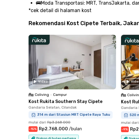
🚌
Moda Transportasi:
MRT, TransJakarta, dan
*cek detail di halaman kost
Rekomendasi Kost Cipete Terbaik, Jakar
Vide
Video
Coliving
•
Campur
Colivi
Kost Rukita Southern Stay Cipete
Kost Ru
Gandaria Selatan, Cilandak
Gandaria 
314 m dari Stasiun MRT Cipete Raya Tuku
520 
mulai dari
Rp3.268.000
mulai dari
Rp2.768.000
/
bulan
Rp2
-
15
%
-
9
%
Diskon di bulan pertama
Disko