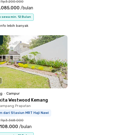
Rp3.200.000
.085.000
/
bulan
 sewa min. 12 Bulan
info lebih banyak
ng
•
Campur
kita Westwood Kemang
Mampang Prapatan
m dari Stasiun MRT Haji Nawi
Rp3.368.000
.108.000
/
bulan