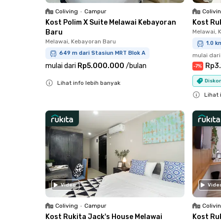
Coliving
•
Campur
Colivi
Kost Polim X Suite Melawai Kebayoran
Kost Ru
Baru
Melawai, 
Melawai, Kebayoran Baru
1.0 k
649 m dari Stasiun MRT Blok A
mulai dari
mulai dari
Rp5.000.000
/
bulan
Rp3
-
7
%
Diskon
Lihat info lebih banyak
Close
Lihat 
Close
Video
Vide
Coliving
•
Campur
Colivi
Kost Rukita Jack's House Melawai
Kost Ru