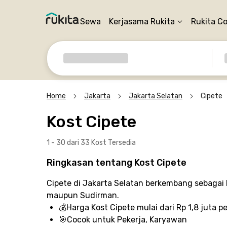
Sewa
Kerjasama Rukita
Rukita C
Home
Jakarta
Jakarta Selatan
Cipete
Kost Cipete
1 - 30 dari 33 Kost
Tersedia
Ringkasan tentang Kost Cipete
Cipete di Jakarta Selatan berkembang sebagai
maupun Sudirman.
💰
Harga Kost Cipete
mulai dari Rp 1,8 juta p
🎯
Cocok untuk
Pekerja, Karyawan