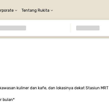
orporate
Tentang Rukita
 kawasan kuliner dan kafe, dan lokasinya dekat Stasiun MR
er bulan*