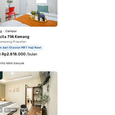
ng
•
Campur
kita 79A Kemang
Mampang Prapatan
m dari Stasiun MRT Haji Nawi
i
Rp2.818.000
/
bulan
info lebih banyak
o
360