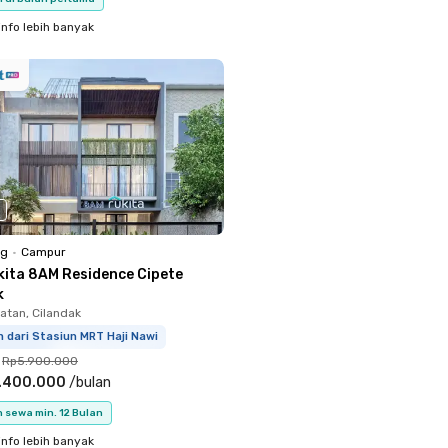
info lebih banyak
ng
•
Campur
kita 8AM Residence Cipete
k
atan, Cilandak
 dari Stasiun MRT Haji Nawi
Rp5.900.000
.400.000
/
bulan
 sewa min. 12 Bulan
info lebih banyak