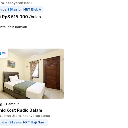
ara, Kebayoran Baru
 dari Stasiun MRT Blok A
i
Rp3.518.000
/
bulan
info lebih banyak
ng
•
Campur
hid Kost Radio Dalam
n Lama Utara, Kebayoran Lama
m dari Stasiun MRT Haji Nawi