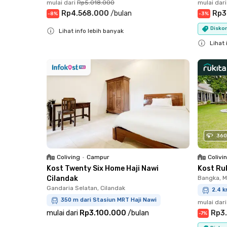
mulai dari
Rp5.018.000
mulai dari
Rp4.568.000
/
bulan
Rp3
-
8
%
-
3
%
Diskon
Lihat info lebih banyak
Close
Lihat 
Close
360
Coliving
•
Campur
Colivi
Kost Twenty Six Home Haji Nawi
Kost Ru
Cilandak
Bangka, 
Gandaria Selatan, Cilandak
2.4 k
350 m dari Stasiun MRT Haji Nawi
mulai dari
mulai dari
Rp3.100.000
/
bulan
Rp3
-
7
%