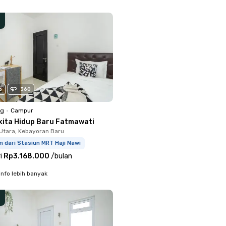
o
360
ng
•
Campur
kita Hidup Baru Fatmawati
Utara, Kebayoran Baru
 dari Stasiun MRT Haji Nawi
i
Rp3.168.000
/
bulan
info lebih banyak