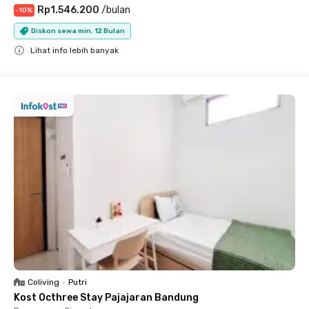
Rp1.546.200
/
bulan
-
10
%
Diskon sewa min. 12 Bulan
Lihat info lebih banyak
Close
Coliving
•
Putri
Kost Octhree Stay Pajajaran Bandung