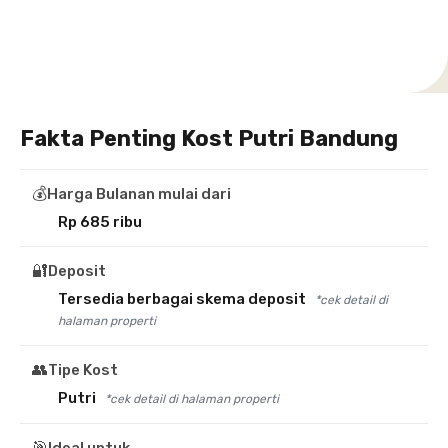
Selatan
Banten
Selatan
Barat
Barat
Bali
Yogyakarta
Tengah
Utara
Fakta Penting Kost Putri Bandung
💰
Harga Bulanan mulai dari
Rp 685 ribu
🔐
Deposit
Tersedia berbagai skema deposit
*cek detail di
halaman properti
👥
Tipe Kost
Putri
*cek detail di halaman properti
🎯
Ideal untuk