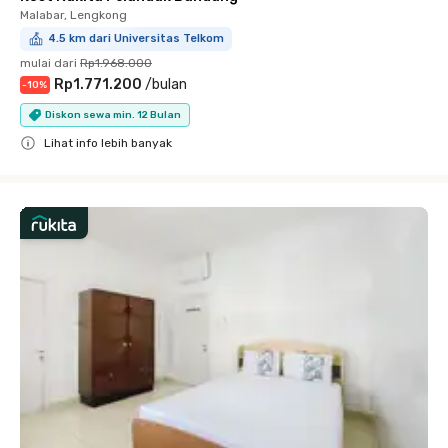
Malabar, Lengkong
4.5 km dari Universitas Telkom
mulai dari
Rp1.968.000
Rp1.771.200
/
bulan
-
10
%
Diskon sewa min. 12 Bulan
Lihat info lebih banyak
Close