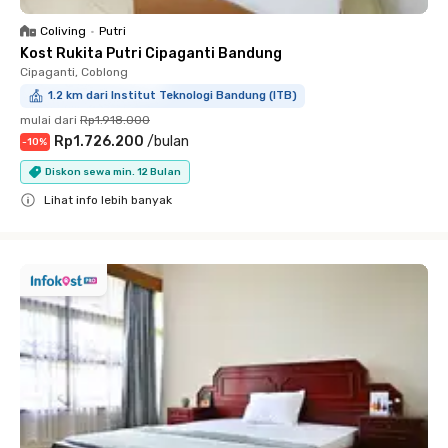
Coliving
•
Putri
Kost Rukita Putri Cipaganti Bandung
Cipaganti, Coblong
1.2 km dari Institut Teknologi Bandung (ITB)
mulai dari
Rp1.918.000
Rp1.726.200
/
bulan
-
10
%
Diskon sewa min. 12 Bulan
Lihat info lebih banyak
Close