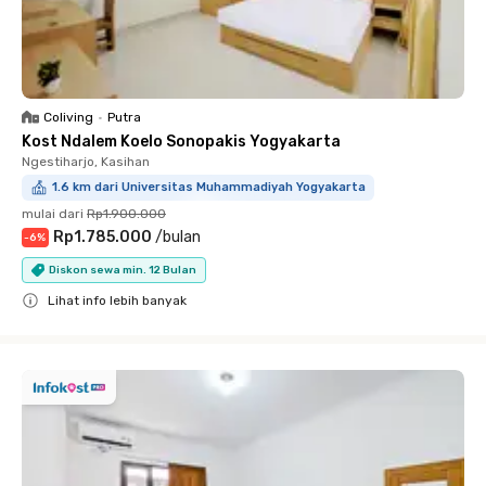
Coliving
•
Putra
Kost Ndalem Koelo Sonopakis Yogyakarta
Ngestiharjo, Kasihan
1.6 km dari Universitas Muhammadiyah Yogyakarta
mulai dari
Rp1.900.000
Rp1.785.000
/
bulan
-
6
%
Diskon sewa min. 12 Bulan
Lihat info lebih banyak
Close