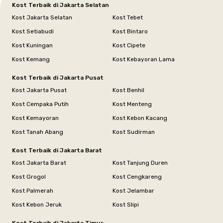
Kost Terbaik di Jakarta Selatan
Kost Jakarta Selatan
Kost Tebet
Kost Setiabudi
Kost Bintaro
Kost Kuningan
Kost Cipete
Kost Kemang
Kost Kebayoran Lama
Kost Terbaik di Jakarta Pusat
Kost Jakarta Pusat
Kost Benhil
Kost Cempaka Putih
Kost Menteng
Kost Kemayoran
Kost Kebon Kacang
Kost Tanah Abang
Kost Sudirman
Kost Terbaik di Jakarta Barat
Kost Jakarta Barat
Kost Tanjung Duren
Kost Grogol
Kost Cengkareng
Kost Palmerah
Kost Jelambar
Kost Kebon Jeruk
Kost Slipi