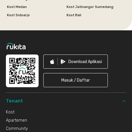
Kost Medan
Kost Jatinangor Sumedang
Kost Sidoarjo
Kost Bali
Footer
Download Aplikasi
Masuk / Daftar
Tenant
Kost
Apartemen
Community