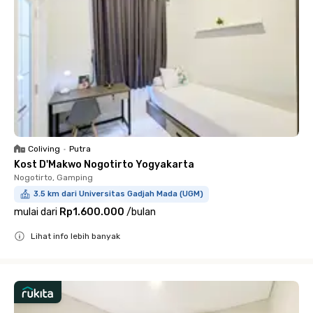
Coliving
•
Putra
Kost D'Makwo Nogotirto Yogyakarta
Nogotirto, Gamping
3.5 km dari Universitas Gadjah Mada (UGM)
mulai dari
Rp1.600.000
/
bulan
Lihat info lebih banyak
Close