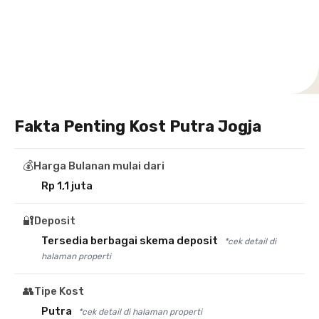
Setiabudi
Cilandak
Depok
Kemanggisan
Semarang
Medan
Tangerang
Bali
Yogyakarta
Jakarta
Jakarta
Jawa
Jakarta
Jawa
Sumatera
Selatan
Banten
Selatan
Barat
Barat
Bali
Yogyakarta
Tengah
Utara
Fakta Penting Kost Putra Jogja
💰
Harga Bulanan mulai dari
Rp 1,1 juta
🔐
Deposit
Tersedia berbagai skema deposit
*cek detail di
halaman properti
👥
Tipe Kost
Putra
*cek detail di halaman properti