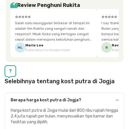
Review Penghuni Rukita
⭐⭐⭐⭐⭐
⭐⭐⭐⭐⭐
Salah satu keunggulan terbesar di tempat ini
I say thankyou s
adalah tim Rukita yang sangat ramah dan
Bulan yang super happy! banyak tem
responsif. Mbak Siska yang bertugas sangat
kumpul bareng mak
cepat dalam merespons kebutuhan penghuni.
semua bahagia ad
Ketika saya meminta keset karena sempat
mgkn saran dari air aja & kebersihan lebih di
Mario Lee
Ravena
ML
R
Rukita Satya Inn Harapan Indah
Rukita Dimi
terpeleset, permintaan tersebut langsung
tingkatka
dipenuhi dengan cepat. Terima kasih Mbak
Siska.
?
Selebihnya tentang kost putra di Jogja
Berapa harga kost putra di Jogja?
Harga kost putra di Jogja mulai dari 800 ribu rupiah hingga
2,4 juta rupiah per bulan, menyesuaikan tipe kamar dan
fasilitas yang dipilih.