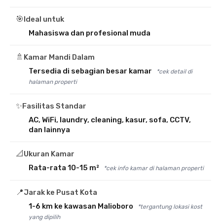
🎯
Ideal untuk
Mahasiswa dan profesional muda
🚿
Kamar Mandi Dalam
Tersedia di sebagian besar kamar
*cek detail di
halaman properti
✨
Fasilitas Standar
AC, WiFi, laundry, cleaning, kasur, sofa, CCTV,
dan lainnya
📐
Ukuran Kamar
Rata-rata 10-15 m²
*cek info kamar di halaman properti
📍
Jarak ke Pusat Kota
1-6 km ke kawasan Malioboro
*tergantung lokasi kost
yang dipilih