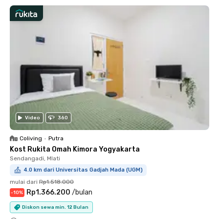
Video
360
Coliving
•
Putra
Kost Rukita Omah Kimora Yogyakarta
Sendangadi, Mlati
4.0 km dari Universitas Gadjah Mada (UGM)
mulai dari
Rp1.518.000
Rp1.366.200
/
bulan
-
10
%
Diskon sewa min. 12 Bulan