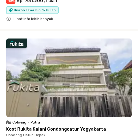
Rp1.951.200
/
bulan
-
10
%
Diskon sewa min. 12 Bulan
Lihat info lebih banyak
Close
Coliving
•
Putra
Kost Rukita Kalani Condongcatur Yogyakarta
Condong Catur, Depok