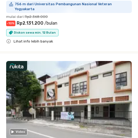
756 m dari Universitas Pembangunan Nasional Veteran
Yogyakarta
mulai dari
Rp2.368.000
Rp2.131.200
/
bulan
-
10
%
Diskon sewa min. 12 Bulan
Lihat info lebih banyak
Close
Video