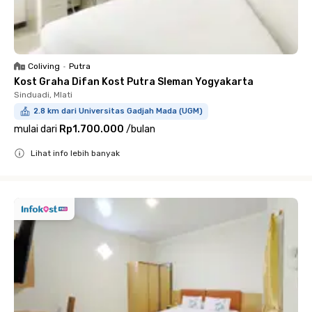
Coliving
•
Putra
Kost Graha Difan Kost Putra Sleman Yogyakarta
Sinduadi, Mlati
2.8 km dari Universitas Gadjah Mada (UGM)
mulai dari
Rp1.700.000
/
bulan
Lihat info lebih banyak
Close