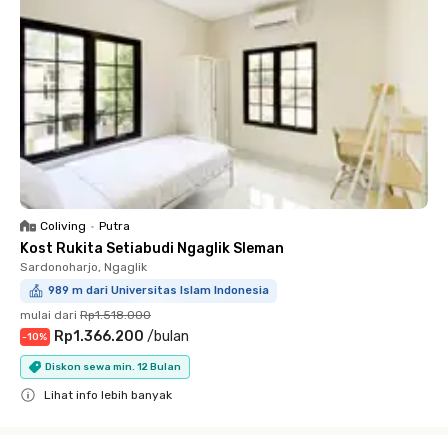
Coliving
•
Putra
Kost Rukita Setiabudi Ngaglik Sleman
Sardonoharjo, Ngaglik
989 m dari Universitas Islam Indonesia
mulai dari
Rp1.518.000
Rp1.366.200
/
bulan
-
10
%
Diskon sewa min. 12 Bulan
Lihat info lebih banyak
Close