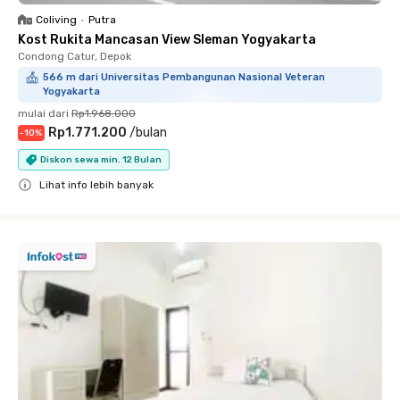
Coliving
•
Putra
Kost Rukita Mancasan View Sleman Yogyakarta
Condong Catur, Depok
566 m dari Universitas Pembangunan Nasional Veteran
Yogyakarta
mulai dari
Rp1.968.000
Rp1.771.200
/
bulan
-
10
%
Diskon sewa min. 12 Bulan
Lihat info lebih banyak
Close