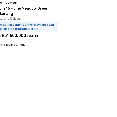
ng
•
Campur
di 216 Home Meadow Green
ikarang
ikarang Selatan
m dari president university jababeka
tion park cikarang bekasi
i
Rp1.600.000
/
bulan
info lebih banyak