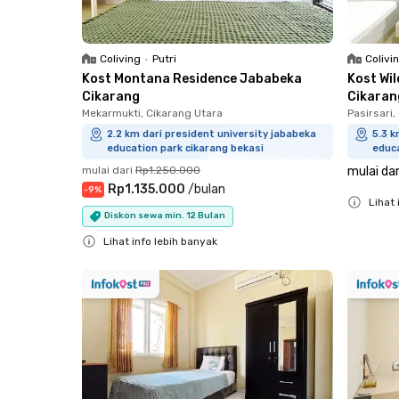
Coliving
•
Putri
Colivi
Kost Montana Residence Jababeka
Kost Wi
Cikarang
Cikaran
Mekarmukti, Cikarang Utara
Pasirsari,
2.2 km dari president university jababeka
5.3 k
education park cikarang bekasi
educa
mulai dari
Rp1.250.000
mulai dar
Rp1.135.000
/
bulan
-
9
%
Lihat 
Diskon sewa min. 12 Bulan
Close
Lihat info lebih banyak
Close