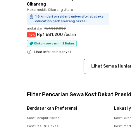
Cikarang
Mekarmukti, Cikarang Utara
1.6 km dari president university jababeka
education park cikarang bekasi
mulai dari
Rp1.868.000
Rp1.681.200
/
bulan
-
10
%
Diskon sewa min. 12 Bulan
Lihat info lebih banyak
Close
Lihat Semua Hunia
Filter Pencarian Sewa Kost Dekat Presi
Berdasarkan Preferensi
Lokasi y
Kost Campur Bekasi
Kost Cika
Kost Pasutri Bekasi
Kost Pon