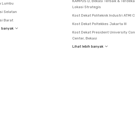
KAMPUS D, Bekasi Terbaik & Terdek
a Lumbu
Lokasi Strategis
si Selatan
Kost Dekat Politeknik Industri ATMI 
si Barat
Kost Dekat Poltekkes Jakarta III
h banyak
Kost Dekat President University Co
Center, Bekasi
Lihat lebih banyak