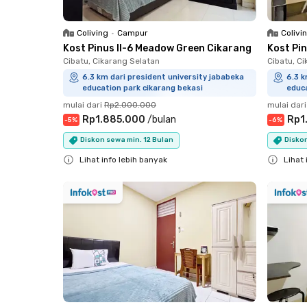
Coliving
•
Campur
Colivi
Kost Pinus II-6 Meadow Green Cikarang
Kost Pi
Cibatu, Cikarang Selatan
Cibatu, C
6.3 km dari president university jababeka
6.3 k
education park cikarang bekasi
educa
mulai dari
Rp2.000.000
mulai dari
Rp1.885.000
/
bulan
Rp1
-
5
%
-
6
%
Diskon sewa min. 12 Bulan
Diskon
Lihat info lebih banyak
Lihat 
Close
Close