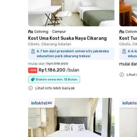
Coliving
•
Campur
Colivi
Kost Uma Kost Suaka Naya Cikarang
Kost Tu
Cibatu, Cikarang Selatan
Cibatu, C
6.7 km dari president university jababeka
6.6 k
education park cikarang bekasi
educa
mulai dari
Rp1.318.000
mulai dar
Rp1.186.200
/
bulan
-
10
%
Lihat 
Diskon sewa min. 12 Bulan
Close
Lihat info lebih banyak
Close