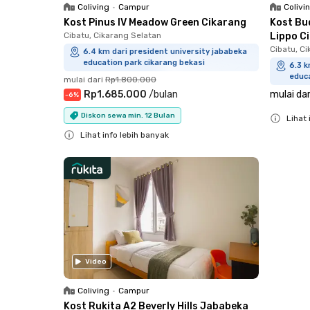
Coliving
•
Campur
Colivi
Kost Pinus IV Meadow Green Cikarang
Kost Bu
Cibatu, Cikarang Selatan
Lippo C
Cibatu, C
6.4 km dari president university jababeka
education park cikarang bekasi
6.3 k
educa
mulai dari
Rp1.800.000
Rp1.685.000
/
bulan
mulai dar
-
6
%
Diskon sewa min. 12 Bulan
Lihat 
Lihat info lebih banyak
Close
Close
Video
Coliving
•
Campur
Kost Rukita A2 Beverly Hills Jababeka