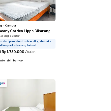
ng
•
Campur
scany Garden Lippo Cikarang
ikarang Selatan
m dari president university jababeka
tion park cikarang bekasi
i
Rp1.750.000
/
bulan
info lebih banyak