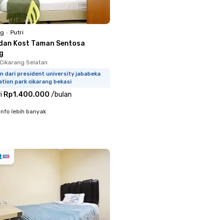
ng
•
Putri
ldan Kost Taman Sentosa
g
 Cikarang Selatan
m dari president university jababeka
tion park cikarang bekasi
i
Rp1.400.000
/
bulan
info lebih banyak