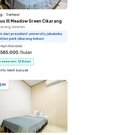
ng
•
Campur
nus III Meadow Green Cikarang
ikarang Selatan
m dari president university jababeka
tion park cikarang bekasi
Rp1.700.000
.585.000
/
bulan
 sewa min. 12 Bulan
info lebih banyak