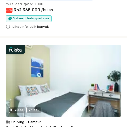
mulai dari
Rp2.518.000
Rp2.368.000
/
bulan
-
5
%
Diskon di bulan pertama
Lihat info lebih banyak
Close
Video
360
Coliving
•
Campur