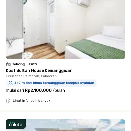
Coliving
•
Putri
Kost Sultan House Kemanggisan
Kelurahan Palmerah, Palmerah
447 m dari binus kemanggisan kampus syahdan
mulai dari
Rp2.100.000
/
bulan
Lihat info lebih banyak
Close