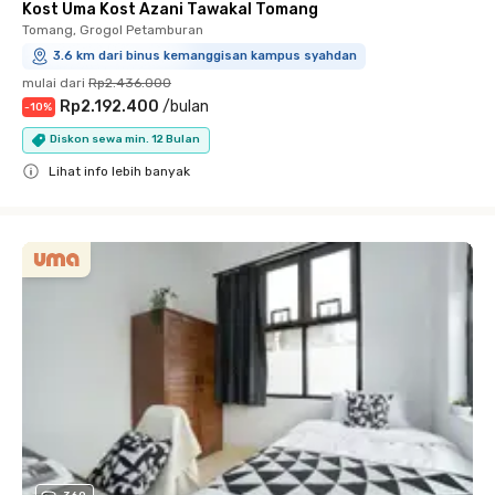
Kost Uma Kost Azani Tawakal Tomang
Tomang, Grogol Petamburan
3.6 km dari binus kemanggisan kampus syahdan
mulai dari
Rp2.436.000
Rp2.192.400
/
bulan
-
10
%
Diskon sewa min. 12 Bulan
Lihat info lebih banyak
Close