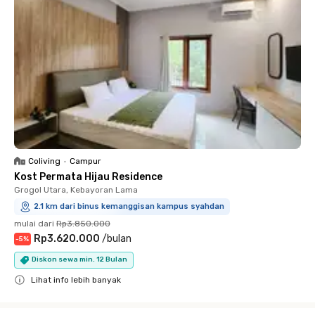
Coliving
•
Campur
Kost Permata Hijau Residence
Grogol Utara, Kebayoran Lama
2.1 km dari binus kemanggisan kampus syahdan
mulai dari
Rp3.850.000
Rp3.620.000
/
bulan
-
5
%
Diskon sewa min. 12 Bulan
Lihat info lebih banyak
Close