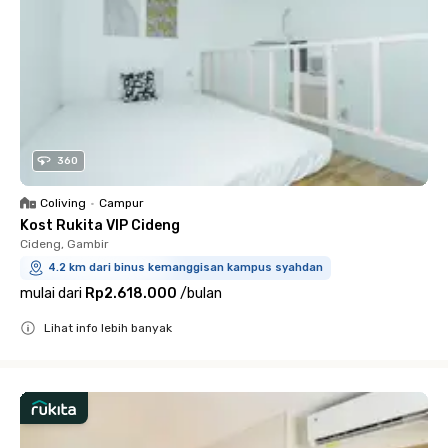
360
Coliving
•
Campur
Kost Rukita VIP Cideng
Cideng, Gambir
4.2 km dari binus kemanggisan kampus syahdan
mulai dari
Rp2.618.000
/
bulan
Lihat info lebih banyak
Close