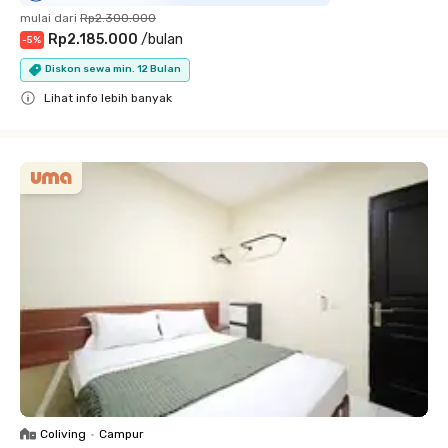
mulai dari
Rp2.300.000
Rp2.185.000
/
bulan
-
5
%
Diskon sewa min. 12 Bulan
Lihat info lebih banyak
Close
Coliving
•
Campur