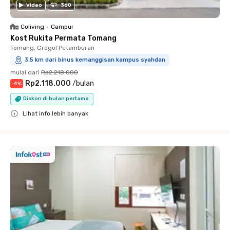
Video
360
Coliving
•
Campur
Kost Rukita Permata Tomang
Tomang, Grogol Petamburan
3.5 km dari binus kemanggisan kampus syahdan
mulai dari
Rp2.218.000
Rp2.118.000
/
bulan
-
4
%
Diskon di bulan pertama
Lihat info lebih banyak
Close