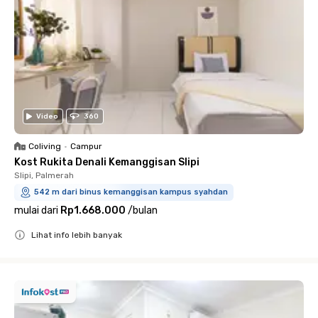
Video
360
Coliving
•
Campur
Kost Rukita Denali Kemanggisan Slipi
Slipi, Palmerah
542 m dari binus kemanggisan kampus syahdan
mulai dari
Rp1.668.000
/
bulan
Lihat info lebih banyak
Close