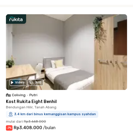
Close
Video
360
Coliving
•
Putri
Kost Rukita Eight Benhil
Bendungan Hilir, Tanah Abang
3.4 km dari binus kemanggisan kampus syahdan
mulai dari
Rp3.668.000
Rp3.408.000
/
bulan
-
7
%