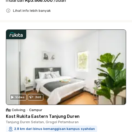
mulai dari
Rp3.668.000
/
bulan
Lihat info lebih banyak
Close
Video
360
Coliving
•
Campur
Kost Rukita Eastern Tanjung Duren
Tanjung Duren Selatan, Grogol Petamburan
2.8 km dari binus kemanggisan kampus syahdan