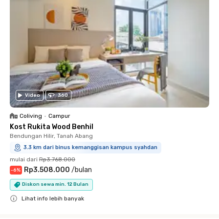
Video
360
Coliving
•
Campur
Kost Rukita Wood Benhil
Bendungan Hilir, Tanah Abang
3.3 km dari binus kemanggisan kampus syahdan
mulai dari
Rp3.768.000
Rp3.508.000
/
bulan
-
6
%
Diskon sewa min. 12 Bulan
Lihat info lebih banyak
Close