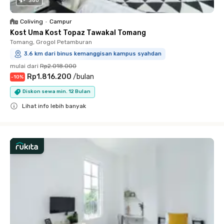
360
Coliving
•
Campur
Kost Uma Kost Topaz Tawakal Tomang
Tomang, Grogol Petamburan
3.6 km dari binus kemanggisan kampus syahdan
mulai dari
Rp2.018.000
Rp1.816.200
/
bulan
-
10
%
Diskon sewa min. 12 Bulan
Lihat info lebih banyak
Close