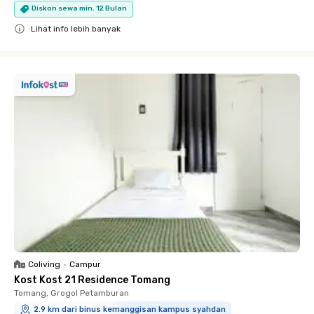
Diskon sewa min. 12 Bulan
Lihat info lebih banyak
Close
Coliving
•
Campur
Kost Kost 21 Residence Tomang
Tomang, Grogol Petamburan
2.9 km dari binus kemanggisan kampus syahdan