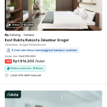
Video
360
Coliving
•
Campur
Kost Rukita Rukosta Jelambar Grogol
Jelambar, Grogol Petamburan
4.2 km dari binus kemanggisan kampus syahdan
mulai dari
Rp2.118.000
Rp1.816.200
/
bulan
-
14
%
Diskon sewa min. 12 Bulan
Lihat info lebih banyak
Close