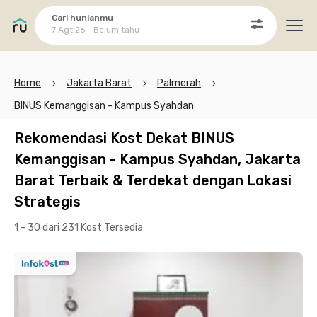
Cari hunianmu
7 Agt 26 - Belum tahu
Ope
Home
Jakarta Barat
Palmerah
BINUS Kemanggisan - Kampus Syahdan
Rekomendasi Kost Dekat BINUS
Kemanggisan - Kampus Syahdan, Jakarta
Barat Terbaik & Terdekat dengan Lokasi
Strategis
1 - 30 dari 231 Kost
Tersedia