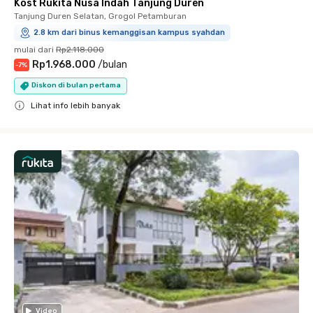
Kost Rukita Nusa Indah Tanjung Duren
Tanjung Duren Selatan, Grogol Petamburan
2.8 km dari binus kemanggisan kampus syahdan
mulai dari
Rp2.118.000
Rp1.968.000
/
bulan
-
7
%
Diskon di bulan pertama
Lihat info lebih banyak
Close
Video