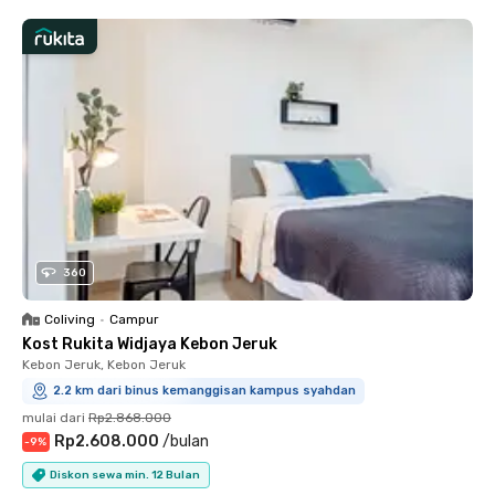
360
Coliving
•
Campur
Kost Rukita Widjaya Kebon Jeruk
Kebon Jeruk, Kebon Jeruk
2.2 km dari binus kemanggisan kampus syahdan
mulai dari
Rp2.868.000
Rp2.608.000
/
bulan
-
9
%
Diskon sewa min. 12 Bulan