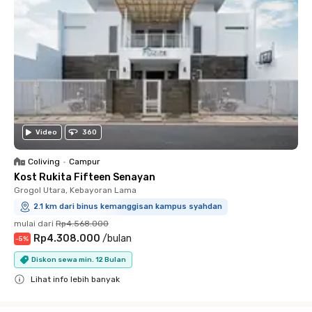
Video
360
Coliving
•
Campur
Kost Rukita Fifteen Senayan
Grogol Utara, Kebayoran Lama
2.1 km dari binus kemanggisan kampus syahdan
mulai dari
Rp4.568.000
Rp4.308.000
/
bulan
-
5
%
Diskon sewa min. 12 Bulan
Lihat info lebih banyak
Close