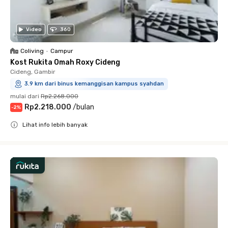
Video
360
Coliving
•
Campur
Kost Rukita Omah Roxy Cideng
Cideng, Gambir
3.9 km dari binus kemanggisan kampus syahdan
mulai dari
Rp2.268.000
Rp2.218.000
/
bulan
-
2
%
Lihat info lebih banyak
Close