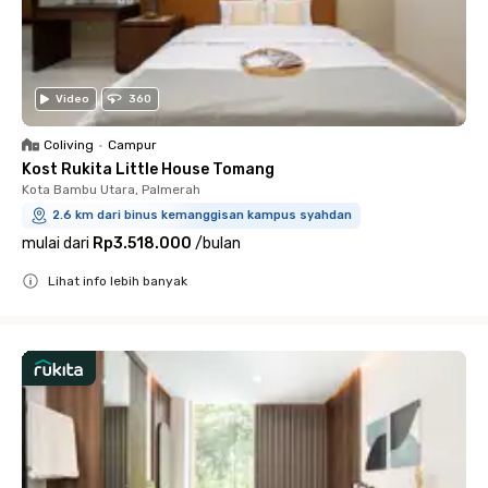
Video
360
Coliving
•
Campur
Kost Rukita Little House Tomang
Kota Bambu Utara, Palmerah
2.6 km dari binus kemanggisan kampus syahdan
mulai dari
Rp3.518.000
/
bulan
Lihat info lebih banyak
Close