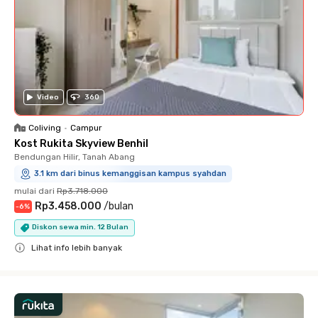
Video
360
Coliving
•
Campur
Kost Rukita Skyview Benhil
Bendungan Hilir, Tanah Abang
3.1 km dari binus kemanggisan kampus syahdan
mulai dari
Rp3.718.000
Rp3.458.000
/
bulan
-
6
%
Diskon sewa min. 12 Bulan
Lihat info lebih banyak
Close