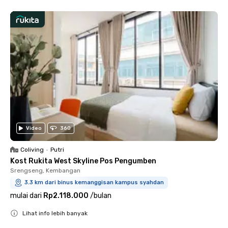
Video
360
Coliving
•
Putri
Kost Rukita West Skyline Pos Pengumben
Srengseng, Kembangan
3.3 km dari binus kemanggisan kampus syahdan
mulai dari
Rp2.118.000
/
bulan
Lihat info lebih banyak
Close