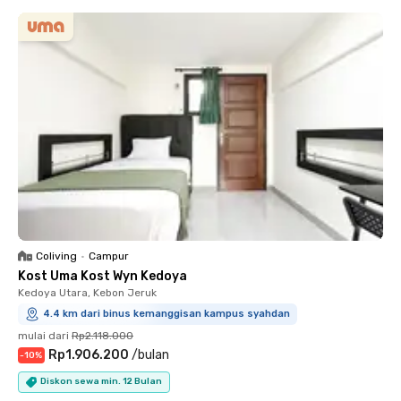
Coliving
•
Campur
Kost Uma Kost Wyn Kedoya
Kedoya Utara, Kebon Jeruk
4.4 km dari binus kemanggisan kampus syahdan
mulai dari
Rp2.118.000
Rp1.906.200
/
bulan
-
10
%
Diskon sewa min. 12 Bulan