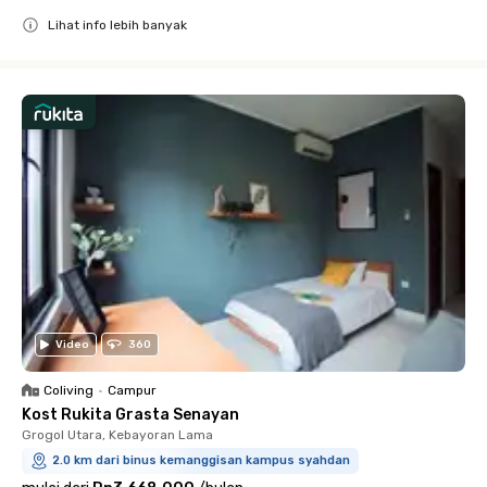
Lihat info lebih banyak
Close
Video
360
Coliving
•
Campur
Kost Rukita Grasta Senayan
Grogol Utara, Kebayoran Lama
2.0 km dari binus kemanggisan kampus syahdan