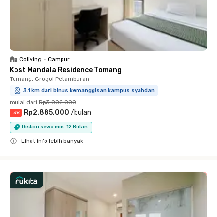
Coliving
•
Campur
Kost Mandala Residence Tomang
Tomang, Grogol Petamburan
3.1 km dari binus kemanggisan kampus syahdan
mulai dari
Rp3.000.000
Rp2.885.000
/
bulan
-
3
%
Diskon sewa min. 12 Bulan
Lihat info lebih banyak
Close