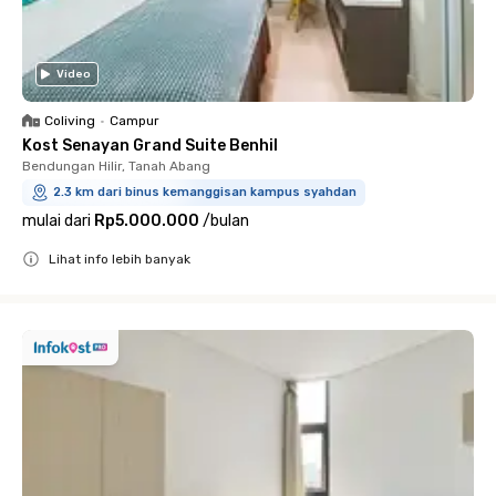
Video
Coliving
•
Campur
Kost Senayan Grand Suite Benhil
Bendungan Hilir, Tanah Abang
2.3 km dari binus kemanggisan kampus syahdan
mulai dari
Rp5.000.000
/
bulan
Lihat info lebih banyak
Close