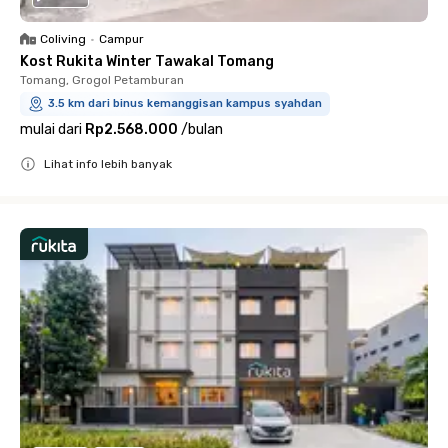
Coliving
•
Campur
Kost Rukita Winter Tawakal Tomang
Tomang, Grogol Petamburan
3.5 km dari binus kemanggisan kampus syahdan
mulai dari
Rp2.568.000
/
bulan
Lihat info lebih banyak
Close