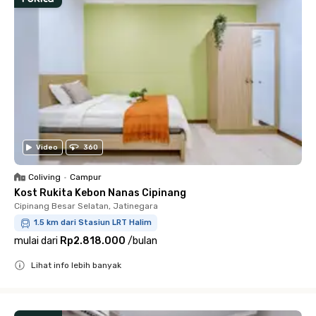
Video
360
Coliving
•
Campur
Kost Rukita Kebon Nanas Cipinang
Cipinang Besar Selatan, Jatinegara
1.5 km dari Stasiun LRT Halim
mulai dari
Rp2.818.000
/
bulan
Lihat info lebih banyak
Close