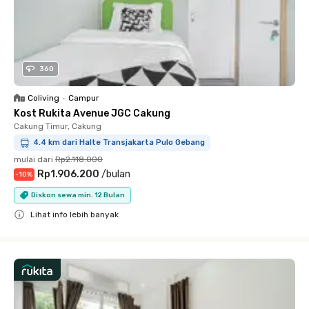
360
Coliving
•
Campur
Kost Rukita Avenue JGC Cakung
Cakung Timur, Cakung
4.4 km dari Halte Transjakarta Pulo Gebang
mulai dari
Rp2.118.000
Rp1.906.200
/
bulan
-
10
%
Diskon sewa min. 12 Bulan
Lihat info lebih banyak
Close