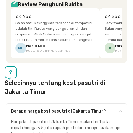
Review Penghuni Rukita
⭐⭐⭐⭐⭐
⭐⭐⭐⭐⭐
Salah satu keunggulan terbesar di tempat ini
I say thankyou s
adalah tim Rukita yang sangat ramah dan
Bulan yang super happy! banyak tem
responsif. Mbak Siska yang bertugas sangat
kumpul bareng mak
cepat dalam merespons kebutuhan penghuni.
semua bahagia ad
Ketika saya meminta keset karena sempat
mgkn saran dari air aja & kebersihan lebih di
Mario Lee
Ravena
ML
R
Rukita Satya Inn Harapan Indah
Rukita Dimi
terpeleset, permintaan tersebut langsung
tingkatka
dipenuhi dengan cepat. Terima kasih Mbak
Siska.
?
Selebihnya tentang kost pasutri di
Jakarta Timur
Berapa harga kost pasutri di Jakarta Timur?
Harga kost pasutri di Jakarta Timur mulai dari 1 juta
rupiah hingga 3,5 juta rupiah per bulan, menyesuaikan tipe