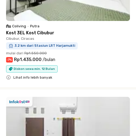
Coliving
•
Putra
Kost 3EL Kost Cibubur
Cibubur, Ciracas
3.2 km dari Stasiun LRT Harjamukti
mulai dari
Rp1.550.000
Rp1.435.000
/
bulan
-
7
%
Diskon sewa min. 12 Bulan
Lihat info lebih banyak
Close