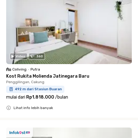
Video
360
Coliving
•
Putra
Kost Rukita Molienda Jatinegara Baru
Penggilingan, Cakung
492 m dari Stasiun Buaran
mulai dari
Rp1.818.000
/
bulan
Lihat info lebih banyak
Close