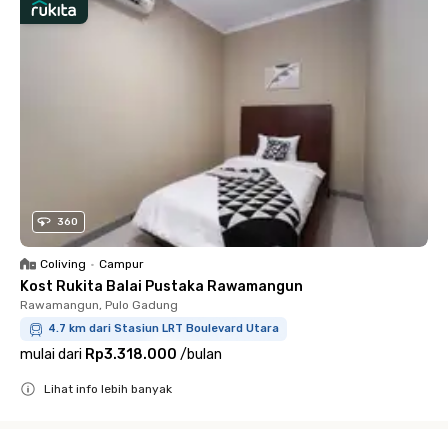
360
Coliving
•
Campur
Kost Rukita Balai Pustaka Rawamangun
Rawamangun, Pulo Gadung
4.7 km dari Stasiun LRT Boulevard Utara
mulai dari
Rp3.318.000
/
bulan
Lihat info lebih banyak
Close