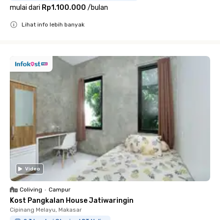
mulai dari
Rp1.100.000
/
bulan
Lihat info lebih banyak
Close
Video
Coliving
•
Campur
Kost Pangkalan House Jatiwaringin
Cipinang Melayu, Makasar