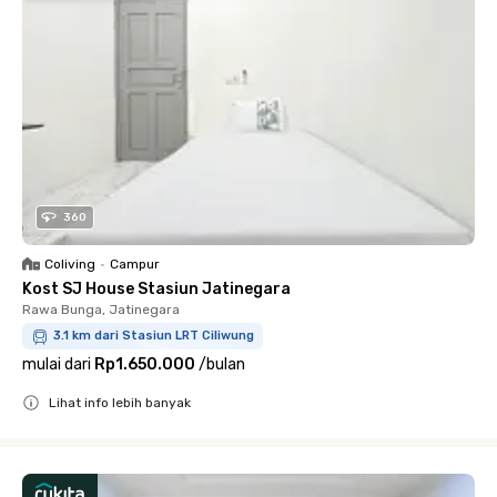
360
Coliving
•
Campur
Kost SJ House Stasiun Jatinegara
Rawa Bunga, Jatinegara
3.1 km dari Stasiun LRT Ciliwung
mulai dari
Rp1.650.000
/
bulan
Lihat info lebih banyak
Close