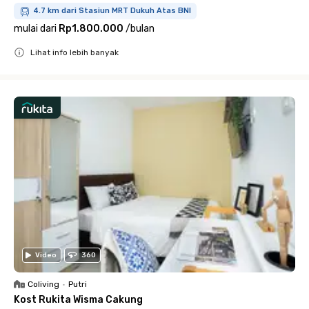
4.7 km dari Stasiun MRT Dukuh Atas BNI
mulai dari
Rp1.800.000
/
bulan
Lihat info lebih banyak
Close
Video
360
Coliving
•
Putri
Kost Rukita Wisma Cakung