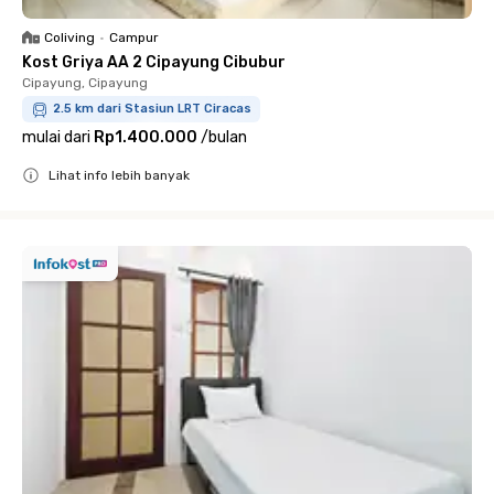
Coliving
•
Campur
Kost Griya AA 2 Cipayung Cibubur
Cipayung, Cipayung
2.5 km dari Stasiun LRT Ciracas
mulai dari
Rp1.400.000
/
bulan
Lihat info lebih banyak
Close