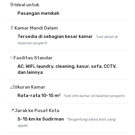
🎯
Ideal untuk
Pasangan menikah
🚿
Kamar Mandi Dalam
Tersedia di sebagian besar kamar
*cek detail di
halaman properti
✨
Fasilitas Standar
AC, WiFi, laundry, cleaning, kasur, sofa, CCTV,
dan lainnya
📐
Ukuran Kamar
Rata-rata 10-15 m²
*cek info kamar di halaman properti
📍
Jarak ke Pusat Kota
5-15 km ke Sudirman
*tergantung lokasi kost yang
dipilih