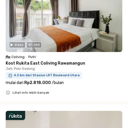
Video
360
Coliving
•
Putri
Kost Rukita East Coliving Rawamangun
Jati, Pulo Gadung
4.3 km dari Stasiun LRT Boulevard Utara
mulai dari
Rp2.818.000
/
bulan
Lihat info lebih banyak
Close