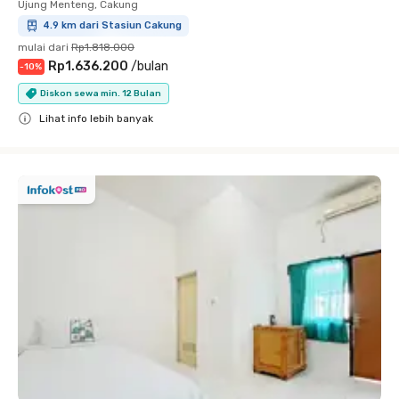
Ujung Menteng, Cakung
4.9 km dari Stasiun Cakung
mulai dari
Rp1.818.000
Rp1.636.200
/
bulan
-
10
%
Diskon sewa min. 12 Bulan
Lihat info lebih banyak
Close