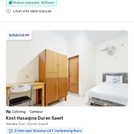
Diskon sewa min. 12 Bulan
Lihat info lebih banyak
Close
Coliving
•
Campur
Kost Hasaqina Duren Sawit
Malaka Sari, Duren Sawit
3.1 km dari Stasiun LRT Jatibening Baru