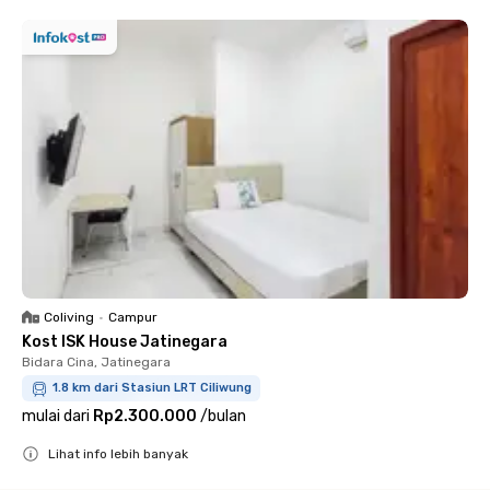
Coliving
•
Campur
Kost ISK House Jatinegara
Bidara Cina, Jatinegara
1.8 km dari Stasiun LRT Ciliwung
mulai dari
Rp2.300.000
/
bulan
Lihat info lebih banyak
Close