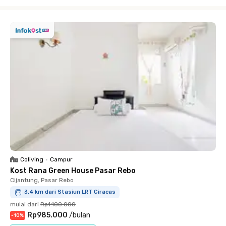
Close
Coliving
•
Campur
Kost Rana Green House Pasar Rebo
Cijantung, Pasar Rebo
3.4 km dari Stasiun LRT Ciracas
mulai dari
Rp1.100.000
Rp985.000
/
bulan
-
10
%