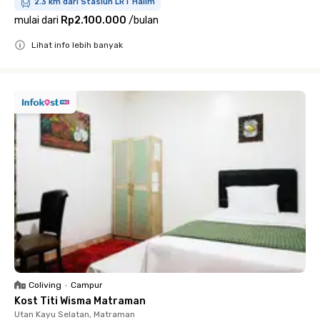
2.3 km dari Stasiun LRT Halim
mulai dari
Rp2.100.000
/
bulan
Lihat info lebih banyak
Close
Coliving
•
Campur
Kost Titi Wisma Matraman
Utan Kayu Selatan, Matraman