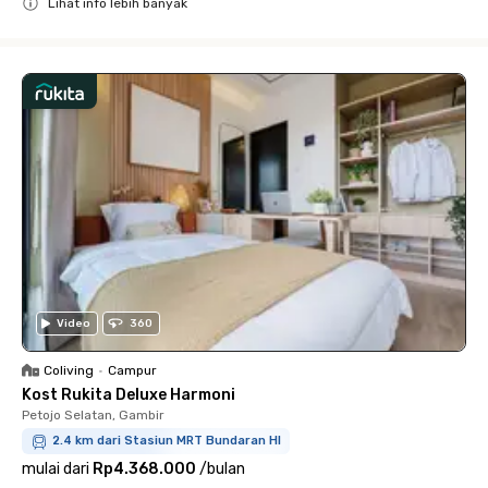
Lihat info lebih banyak
Close
Video
360
Coliving
•
Campur
Kost Rukita Deluxe Harmoni
Petojo Selatan, Gambir
2.4 km dari Stasiun MRT Bundaran HI
mulai dari
Rp4.368.000
/
bulan