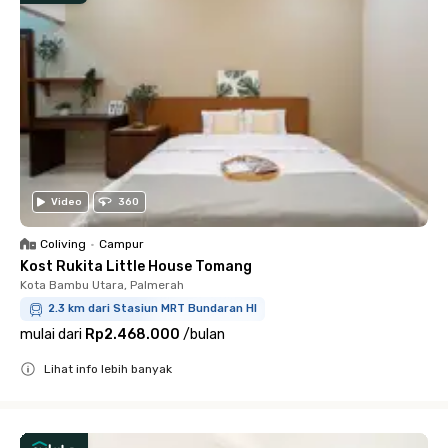
Video
360
Coliving
•
Campur
Kost Rukita Little House Tomang
Kota Bambu Utara, Palmerah
2.3 km dari Stasiun MRT Bundaran HI
mulai dari
Rp2.468.000
/
bulan
Lihat info lebih banyak
Close