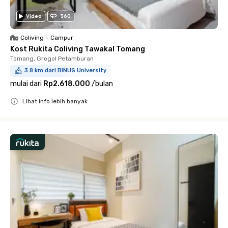
Video
360
Coliving
•
Campur
Kost Rukita Coliving Tawakal Tomang
Tomang, Grogol Petamburan
3.8 km dari BINUS University
mulai dari
Rp2.618.000
/
bulan
Lihat info lebih banyak
Close