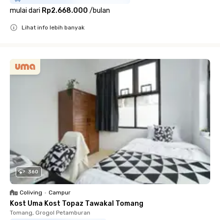
mulai dari
Rp2.668.000
/
bulan
Lihat info lebih banyak
Close
360
Coliving
•
Campur
Kost Uma Kost Topaz Tawakal Tomang
Tomang, Grogol Petamburan