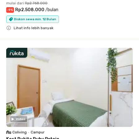
mulai dari
Rp2.768.000
Rp2.508.000
/
bulan
-
9
%
Diskon sewa min. 12 Bulan
Lihat info lebih banyak
Close
Video
Coliving
•
Campur