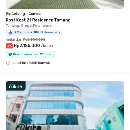
Coliving
•
Campur
Kost Kost 21 Residence Tomang
Tomang, Grogol Petamburan
3.2 km dari BINUS University
mulai dari
Rp2.300.000
Rp2.185.000
/
bulan
-
5
%
Diskon sewa min. 12 Bulan
Lihat info lebih banyak
Close