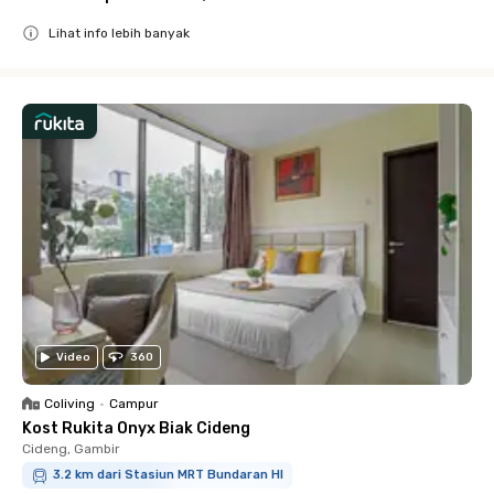
Lihat info lebih banyak
Close
Video
360
Coliving
•
Campur
Kost Rukita Onyx Biak Cideng
Cideng, Gambir
3.2 km dari Stasiun MRT Bundaran HI