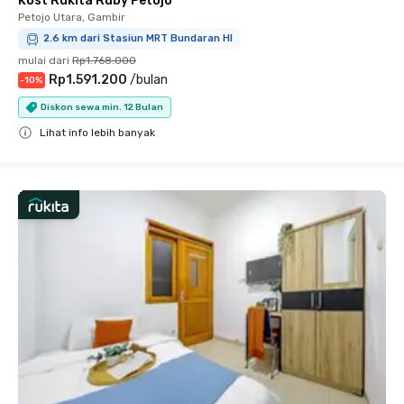
Kost Rukita Ruby Petojo
Petojo Utara, Gambir
2.6 km dari Stasiun MRT Bundaran HI
mulai dari
Rp1.768.000
Rp1.591.200
/
bulan
-
10
%
Diskon sewa min. 12 Bulan
Lihat info lebih banyak
Close