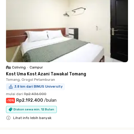
Coliving
•
Campur
Kost Uma Kost Azani Tawakal Tomang
Tomang, Grogol Petamburan
3.8 km dari BINUS University
mulai dari
Rp2.436.000
Rp2.192.400
/
bulan
-
10
%
Diskon sewa min. 12 Bulan
Lihat info lebih banyak
Close