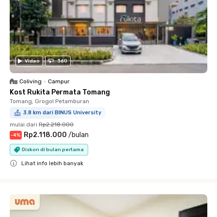
Video
360
Coliving
•
Campur
Kost Rukita Permata Tomang
Tomang, Grogol Petamburan
3.8 km dari BINUS University
mulai dari
Rp2.218.000
Rp2.118.000
/
bulan
-
4
%
Diskon di bulan pertama
Lihat info lebih banyak
Close