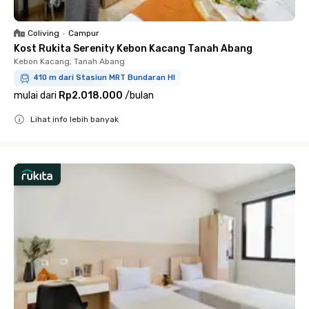
Coliving
•
Campur
Kost Rukita Serenity Kebon Kacang Tanah Abang
Kebon Kacang, Tanah Abang
410 m dari Stasiun MRT Bundaran HI
mulai dari
Rp2.018.000
/
bulan
Lihat info lebih banyak
Close