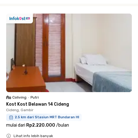
Close
Coliving
•
Putri
Kost Kost Belawan 14 Cideng
Cideng, Gambir
2.5 km dari Stasiun MRT Bundaran HI
mulai dari
Rp2.220.000
/
bulan
Lihat info lebih banyak