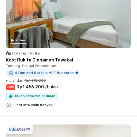
Video
Coliving
•
Putra
Kost Rukita Cinnamon Tawakal
Tomang, Grogol Petamburan
4.1 km dari Stasiun MRT Bundaran HI
mulai dari
Rp1.618.000
Rp1.456.200
/
bulan
-
10
%
Diskon sewa min. 12 Bulan
Lihat info lebih banyak
Close