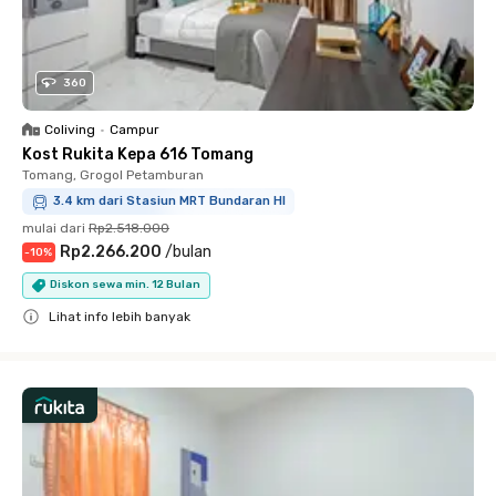
360
Coliving
•
Campur
Kost Rukita Kepa 616 Tomang
Tomang, Grogol Petamburan
3.4 km dari Stasiun MRT Bundaran HI
mulai dari
Rp2.518.000
Rp2.266.200
/
bulan
-
10
%
Diskon sewa min. 12 Bulan
Lihat info lebih banyak
Close