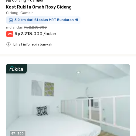
Coliving
•
Campur
Kost Rukita Omah Roxy Cideng
Cideng, Gambir
3.0 km dari Stasiun MRT Bundaran HI
mulai dari
Rp2.268.000
Rp2.218.000
/
bulan
-
2
%
Lihat info lebih banyak
Close
360