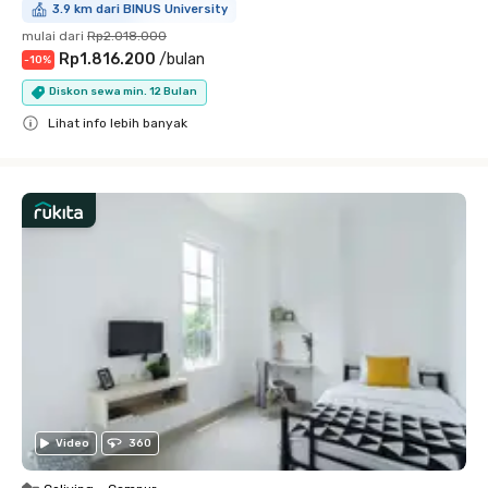
3.9 km dari BINUS University
mulai dari
Rp2.018.000
Rp1.816.200
/
bulan
-
10
%
Diskon sewa min. 12 Bulan
Lihat info lebih banyak
Close
Video
360