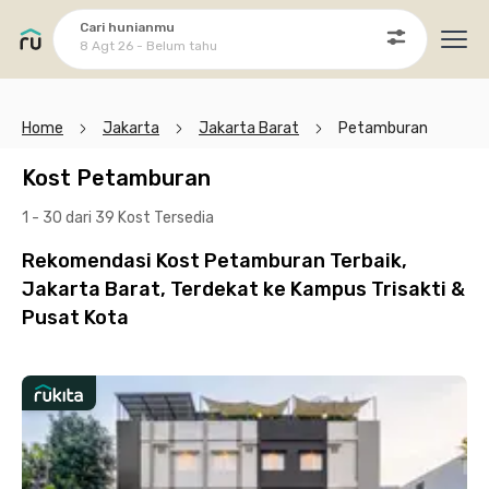
Cari hunianmu
8 Agt 26 - Belum tahu
Ope
Home
Jakarta
Jakarta Barat
Petamburan
Kost Petamburan
1 - 30 dari 39 Kost
Tersedia
Rekomendasi Kost Petamburan Terbaik,
Jakarta Barat, Terdekat ke Kampus Trisakti &
Pusat Kota