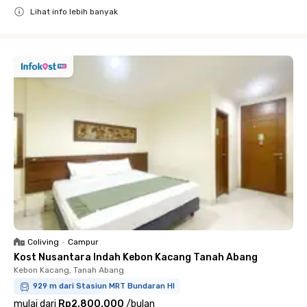
Lihat info lebih banyak
Close
Coliving
•
Campur
Kost Nusantara Indah Kebon Kacang Tanah Abang
Kebon Kacang, Tanah Abang
929 m dari Stasiun MRT Bundaran HI
mulai dari
Rp2.800.000
/
bulan