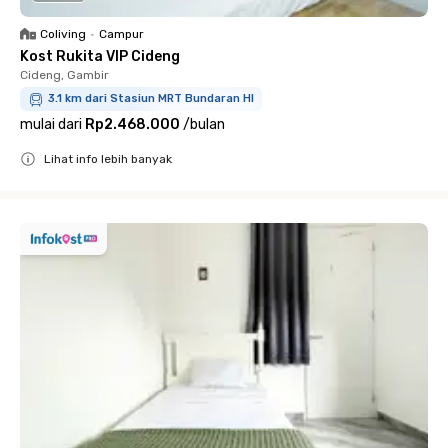
Coliving
•
Campur
Kost Rukita VIP Cideng
Cideng, Gambir
3.1 km dari Stasiun MRT Bundaran HI
mulai dari
Rp2.468.000
/
bulan
Lihat info lebih banyak
Close