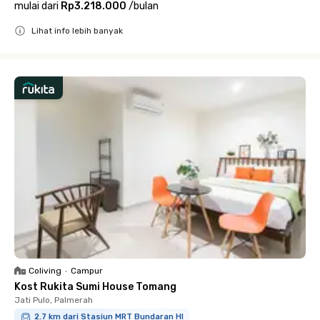
mulai dari
Rp3.218.000
/
bulan
Lihat info lebih banyak
Close
Coliving
•
Campur
Kost Rukita Sumi House Tomang
Jati Pulo, Palmerah
2.7 km dari Stasiun MRT Bundaran HI