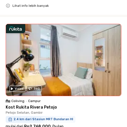
Lihat info lebih banyak
Close
Video
360
Coliving
•
Campur
Kost Rukita Rivera Petojo
Petojo Selatan, Gambir
2.4 km dari Stasiun MRT Bundaran HI
mulai dari
Rp2.768.000
/
bulan