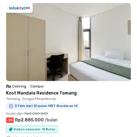
Coliving
•
Campur
Kost Mandala Residence Tomang
Tomang, Grogol Petamburan
3.1 km dari Stasiun MRT Bundaran HI
mulai dari
Rp3.000.000
Rp2.885.000
/
bulan
-
3
%
Diskon sewa min. 12 Bulan