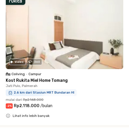
Video
360
Coliving
•
Campur
Kost Rukita Miel Home Tomang
Jati Pulo, Palmerah
2.6 km dari Stasiun MRT Bundaran HI
mulai dari
Rp2.168.000
Rp2.118.000
/
bulan
-
2
%
Lihat info lebih banyak
Close