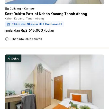
Coliving
•
Campur
Kost Rukita Patriot Kebon Kacang Tanah Abang
Kebon Kacang, Tanah Abang
393 m dari Stasiun MRT Bundaran HI
mulai dari
Rp2.618.000
/
bulan
Lihat info lebih banyak
Close