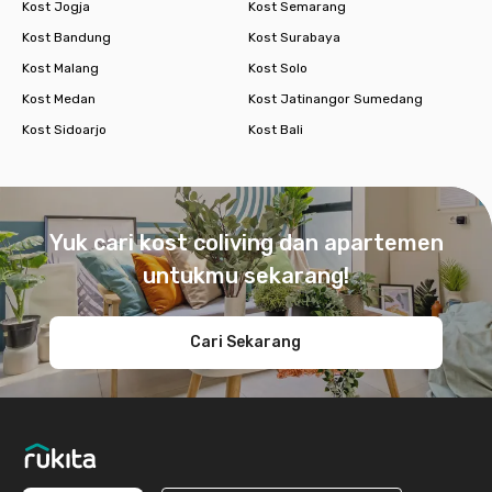
Kost Jogja
Kost Semarang
Kost Bandung
Kost Surabaya
Kost Malang
Kost Solo
Kost Medan
Kost Jatinangor Sumedang
Kost Sidoarjo
Kost Bali
Footer
Yuk cari kost coliving dan apartemen
untukmu sekarang!
Cari Sekarang