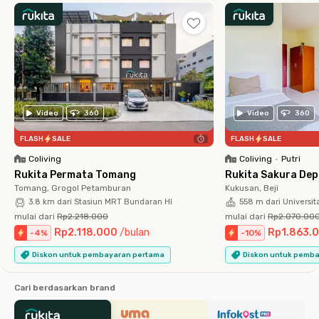
Video
360
Video
360
FLASH
SALE
FLASH
SALE
Coliving
Coliving
•
Putri
Rukita Permata Tomang
Rukita Sakura De
Tomang, Grogol Petamburan
Kukusan, Beji
3.8 km dari Stasiun MRT Bundaran HI
558 m dari Universit
mulai dari
Rp2.218.000
mulai dari
Rp2.070.00
Rp2.118.000
/
bulan
Rp1.863.
-
4
%
-
10
%
Diskon untuk pembayaran pertama
Diskon untuk pemb
Cari berdasarkan brand