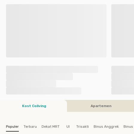
Kost Coliving
Apartemen
Populer
Terbaru
Dekat MRT
UI
Trisakti
Binus Anggrek
Binus