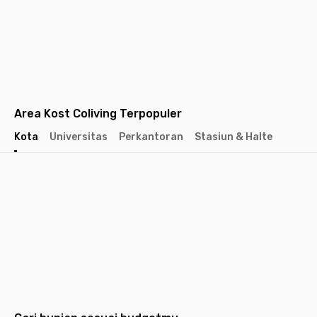
Area Kost Coliving Terpopuler
Kota
Universitas
Perkantoran
Stasiun & Halte
Jakarta
Jakarta
Jakarta
Barat
Selatan
Pusat
Tangerang
Bandung
Semarang
Surabaya
Yogyakarta
Solo
Malang
Medan
Dep