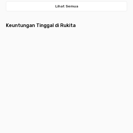
Lihat Semua
Keuntungan Tinggal di Rukita
Fully
Layanan
Pembayaran
Aplikasi
Desain
Furnished
Menyeluruh
Bulanan
Multifungsi
Estetik
Hunian
Pembersihan
Lebih ringan
Request
Hunian
dilengkapi
kamar,
dengan
layanan,
idaman
furniture
laundry,
pembayaran
kebutuhan
yang