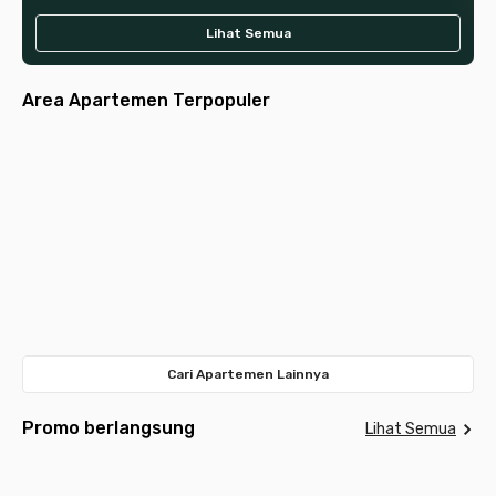
Lihat Semua
Area Apartemen Terpopuler
Jakarta
Jakarta
Jakarta
Tangerang
Jakarta
Selatan
Pusat
Tangerang
Surabaya
Bandung
Barat
Bekasi
Selatan
Depok
Timur
Meda
Cari Apartemen Lainnya
Promo berlangsung
Lihat Semua