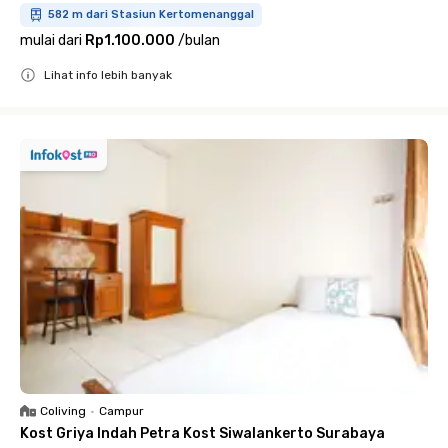
582 m dari Stasiun Kertomenanggal
mulai dari
Rp1.100.000
/
bulan
Lihat info lebih banyak
Close
Coliving
•
Campur
Kost Griya Indah Petra Kost Siwalankerto Surabaya