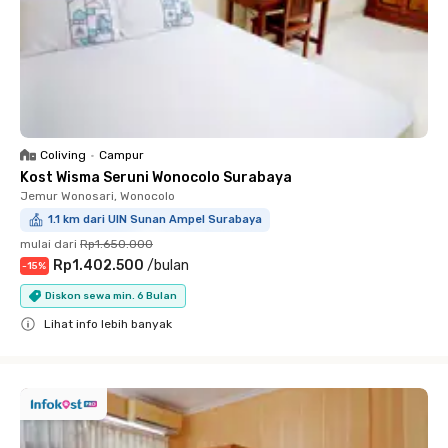
Coliving
•
Campur
Kost Wisma Seruni Wonocolo Surabaya
Jemur Wonosari, Wonocolo
1.1 km dari UIN Sunan Ampel Surabaya
mulai dari
Rp1.650.000
Rp1.402.500
/
bulan
-
15
%
Diskon sewa min. 6 Bulan
Lihat info lebih banyak
Close