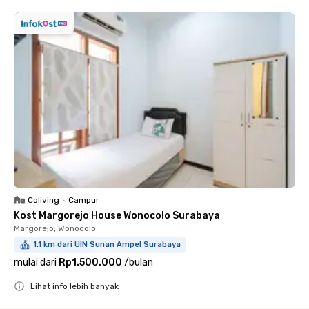
Coliving
•
Campur
Kost Margorejo House Wonocolo Surabaya
Margorejo, Wonocolo
1.1 km dari UIN Sunan Ampel Surabaya
mulai dari
Rp1.500.000
/
bulan
Lihat info lebih banyak
Close