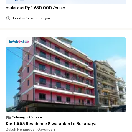
Timur
mulai dari
Rp1.650.000
/
bulan
Lihat info lebih banyak
Close
Coliving
•
Campur
Kost AA5 Residence Siwalankerto Surabaya
Dukuh Menanggal, Gayungan