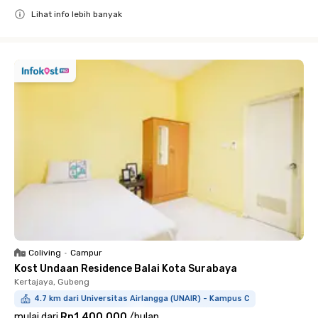
Lihat info lebih banyak
Close
Coliving
•
Campur
Kost Undaan Residence Balai Kota Surabaya
Kertajaya, Gubeng
4.7 km dari Universitas Airlangga (UNAIR) - Kampus C
mulai dari
Rp1.400.000
/
bulan