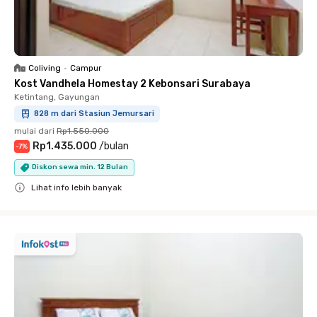
Coliving
•
Campur
Kost Vandhela Homestay 2 Kebonsari Surabaya
Ketintang, Gayungan
828 m dari Stasiun Jemursari
mulai dari
Rp1.550.000
Rp1.435.000
/
bulan
-
7
%
Diskon sewa min. 12 Bulan
Lihat info lebih banyak
Close