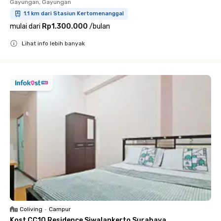
Gayungan, Gayungan
1.1 km dari Stasiun Kertomenanggal
mulai dari
Rp1.300.000
/
bulan
Lihat info lebih banyak
Close
Coliving
•
Campur
Kost CC10 Residence Siwalankerto Surabaya