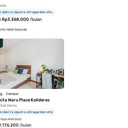
enda
m dari rs ciputra citragarden city
i
Rp3.368.000
/
bulan
info lebih banyak
ng
•
Campur
ita Waru Place Kalideres
 Kali Deres
m dari rs ciputra citragarden city
Rp2.418.000
2.176.200
/
bulan