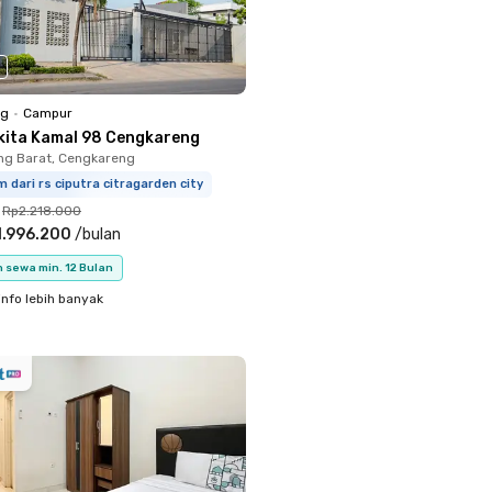
ng
•
Campur
kita Kamal 98 Cengkareng
ng Barat, Cengkareng
m dari rs ciputra citragarden city
Rp2.218.000
1.996.200
/
bulan
 sewa min. 12 Bulan
info lebih banyak