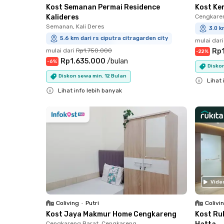
Kost Semanan Permai Residence
Kost Ke
Kalideres
Cengkare
Semanan, Kali Deres
3.0 k
5.6 km dari rs ciputra citragarden city
mulai dari
mulai dari
Rp1.750.000
Rp
-
22
%
Rp1.635.000
/
bulan
-
6
%
Diskon
Diskon sewa min. 12 Bulan
Lihat 
Lihat info lebih banyak
Close
Close
Vide
Coliving
•
Putri
Colivi
Kost Jaya Makmur Home Cengkareng
Kost Ru
Cengkareng Barat, Cengkareng