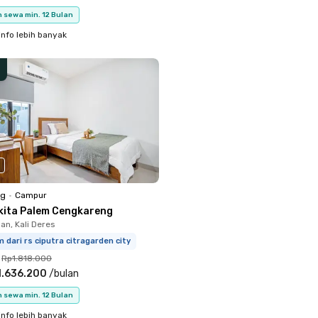
 sewa min. 12 Bulan
info lebih banyak
ng
•
Campur
kita Palem Cengkareng
n, Kali Deres
 dari rs ciputra citragarden city
Rp1.818.000
1.636.200
/
bulan
 sewa min. 12 Bulan
info lebih banyak