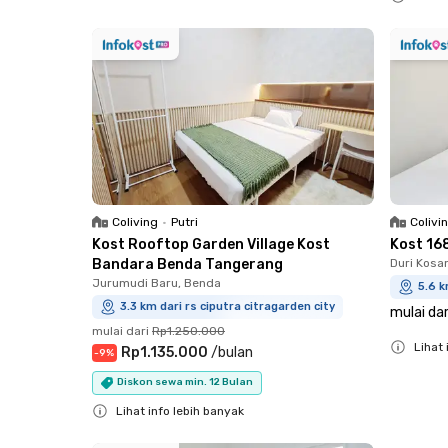
Close
Coliving
•
Putri
Colivi
Kost Rooftop Garden Village Kost
Kost 16
Bandara Benda Tangerang
Duri Kosa
Jurumudi Baru, Benda
5.6 k
3.3 km dari rs ciputra citragarden city
mulai dar
mulai dari
Rp1.250.000
Lihat 
Rp1.135.000
/
bulan
-
9
%
Close
Diskon sewa min. 12 Bulan
Lihat info lebih banyak
Close