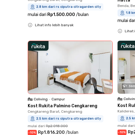
Hatta
Benda, B
2.8 km dari rs ciputra citragarden city
1.8 k
mulai dari
Rp1.500.000
/
bulan
mulai dar
Lihat info lebih banyak
Lihat 
Close
Close
360
Colivi
Coliving
•
Campur
Kost Ruk
Kost Rukita Palmino Cengkareng
Kalideres,
Cengkareng Barat, Cengkareng
2.5 k
2.5 km dari rs ciputra citragarden city
mulai dari
mulai dari
Rp2.018.000
Rp
Rp1.816.200
/
bulan
-
10
%
-
10
%