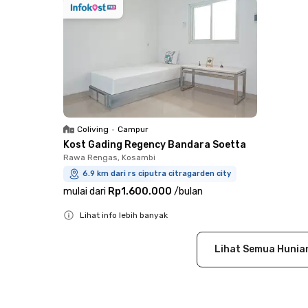
Coliving
•
Campur
Kost Gading Regency Bandara Soetta
Rawa Rengas, Kosambi
6.9 km dari rs ciputra citragarden city
mulai dari
Rp1.600.000
/
bulan
Lihat info lebih banyak
Close
Lihat Semua Hunia