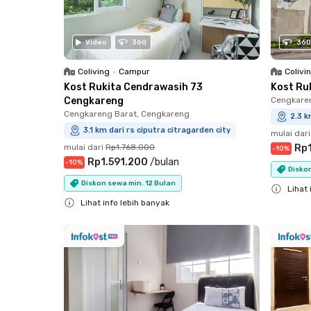
Video
360
360
Coliving
•
Campur
Colivi
Kost Rukita Cendrawasih 73
Kost Ru
Cengkareng
Cengkare
Cengkareng Barat, Cengkareng
2.3 k
3.1 km dari rs ciputra citragarden city
mulai dari
mulai dari
Rp1.768.000
Rp
-
10
%
Rp1.591.200
/
bulan
-
10
%
Diskon
Diskon sewa min. 12 Bulan
Lihat 
Lihat info lebih banyak
Close
Close