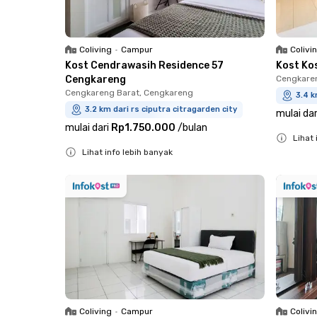
Coliving
•
Campur
Colivi
Kost Cendrawasih Residence 57
Kost Ko
Cengkareng
Cengkare
Cengkareng Barat, Cengkareng
3.4 k
3.2 km dari rs ciputra citragarden city
mulai dar
mulai dari
Rp1.750.000
/
bulan
Lihat 
Lihat info lebih banyak
Close
Close
Coliving
•
Campur
Colivi