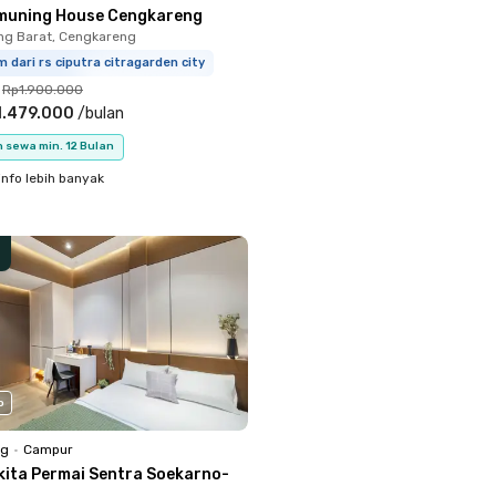
muning House Cengkareng
ng Barat, Cengkareng
m dari rs ciputra citragarden city
Rp1.900.000
1.479.000
/
bulan
 sewa min. 12 Bulan
info lebih banyak
o
ng
•
Campur
kita Permai Sentra Soekarno-