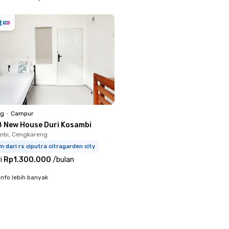
ng
•
Campur
8 New House Duri Kosambi
mbi, Cengkareng
m dari rs ciputra citragarden city
i
Rp1.300.000
/
bulan
info lebih banyak