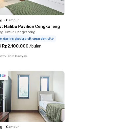
ng
•
Campur
st Malibu Pavilion Cengkareng
ng Timur, Cengkareng
m dari rs ciputra citragarden city
i
Rp2.100.000
/
bulan
info lebih banyak
ng
•
Campur