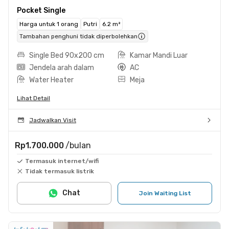
Pocket Single
Harga untuk 1 orang
Putri
6.2 m²
Tambahan penghuni tidak diperbolehkan
Single Bed 90x200 cm
Kamar Mandi Luar
Jendela arah dalam
AC
Water Heater
Meja
Lihat Detail
Jadwalkan Visit
Rp1.700.000
/bulan
Termasuk internet/wifi
Tidak termasuk listrik
Chat
Join Waiting List