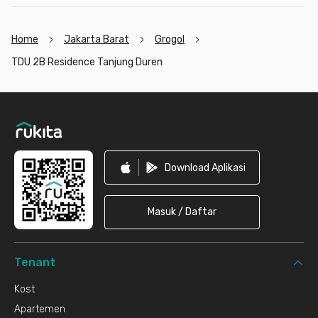
Home
Jakarta Barat
Grogol
TDU 2B Residence Tanjung Duren
Footer
Download Aplikasi
Masuk / Daftar
Tenant
Kost
Apartemen