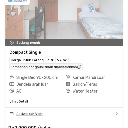
Sedang penuh
Compact Single
Harga untuk 1 orang
Putri
9.6 m²
Tambahan penghuni tidak diperbolehkan
Single Bed 90x200 cm
Kamar Mandi Luar
Jendela arah luar
Balkon/Teras
AC
Water Heater
Lihat Detail
Jadwalkan Visit
Rp2.000.000
/bulan