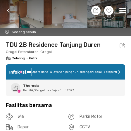
8 Agt 26 - Belum tahu
+
3
Ope
Foto
Fasilitas bersama
Lokasi
Kamar
Atura
Sedang penuh
TDU 2B Residence Tanjung Duren
Grogol Petamburan, Grogol
Coliving
•
Putri
Operasional & layanan penghuni ditangani pemilik properti
Theresia
Pemilik/Pengelola
•
Sejak Juni 2023
Fasilitas bersama
Wifi
Parkir Motor
Dapur
CCTV