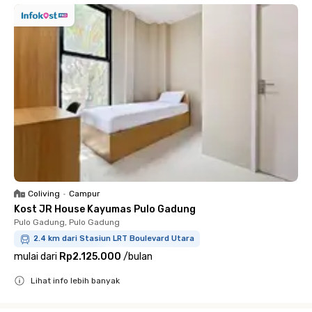
Coliving
•
Campur
Kost JR House Kayumas Pulo Gadung
Pulo Gadung, Pulo Gadung
2.4 km dari Stasiun LRT Boulevard Utara
mulai dari
Rp2.125.000
/
bulan
Lihat info lebih banyak
Close