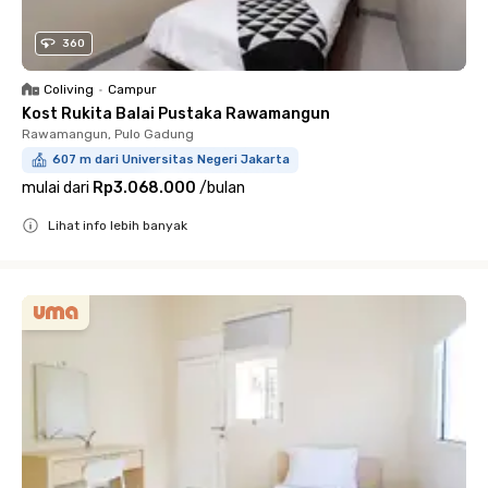
360
Coliving
•
Campur
Kost Rukita Balai Pustaka Rawamangun
Rawamangun, Pulo Gadung
607 m dari Universitas Negeri Jakarta
mulai dari
Rp3.068.000
/
bulan
Lihat info lebih banyak
Close