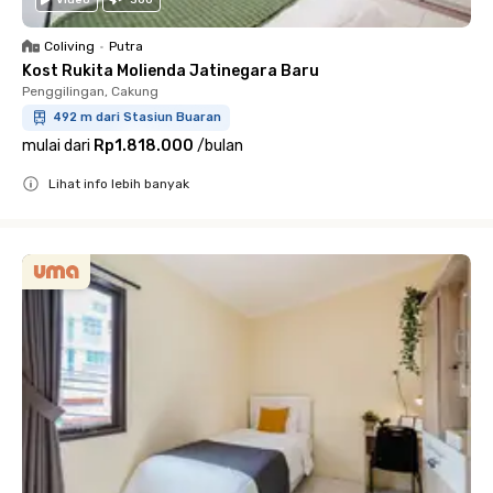
Video
360
Coliving
•
Putra
Kost Rukita Molienda Jatinegara Baru
Penggilingan, Cakung
492 m dari Stasiun Buaran
mulai dari
Rp1.818.000
/
bulan
Lihat info lebih banyak
Close