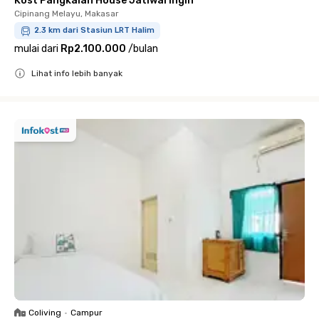
Kost Pangkalan House Jatiwaringin
Cipinang Melayu, Makasar
2.3 km dari Stasiun LRT Halim
mulai dari
Rp2.100.000
/
bulan
Lihat info lebih banyak
Close
Coliving
•
Campur