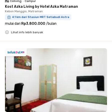
Coliving
•
Campur
Kost Azka Living by Hotel Azka Matraman
Kebon Manggis, Matraman
4.1 km dari Stasiun MRT Setiabudi Astra
mulai dari
Rp3.800.000
/
bulan
Lihat info lebih banyak
Close