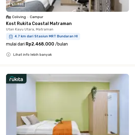
360
Coliving
•
Campur
Kost Rukita Coastal Matraman
Utan Kayu Utara, Matraman
4.7 km dari Stasiun MRT Bundaran HI
mulai dari
Rp2.468.000
/
bulan
Lihat info lebih banyak
Close