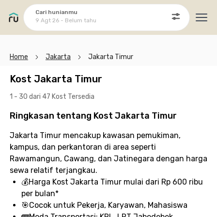
Cari hunianmu
9 Agt 26 - Belum tahu
Ope
Home
Jakarta
Jakarta Timur
Kost Jakarta Timur
1 - 30 dari 47 Kost
Tersedia
Ringkasan tentang Kost Jakarta Timur
Jakarta Timur mencakup kawasan pemukiman,
kampus, dan perkantoran di area seperti
Rawamangun, Cawang, dan Jatinegara dengan harga
sewa relatif terjangkau.
💰
Harga Kost Jakarta Timur
mulai dari Rp 600 ribu
per bulan*
🎯
Cocok untuk
Pekerja, Karyawan, Mahasiswa
🚌
Moda Transportasi:
KRL, LRT Jabodebek,