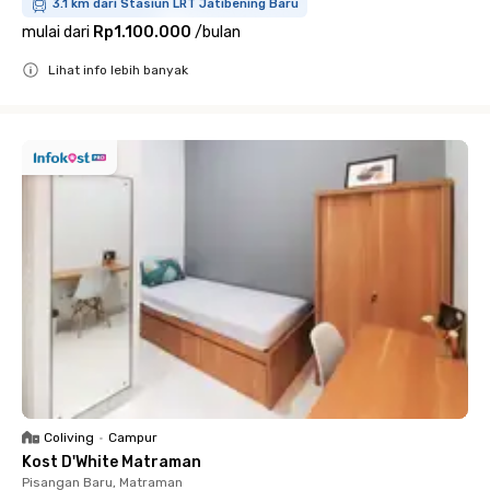
3.1 km dari Stasiun LRT Jatibening Baru
mulai dari
Rp1.100.000
/
bulan
Lihat info lebih banyak
Close
Coliving
•
Campur
Kost D'White Matraman
Pisangan Baru, Matraman