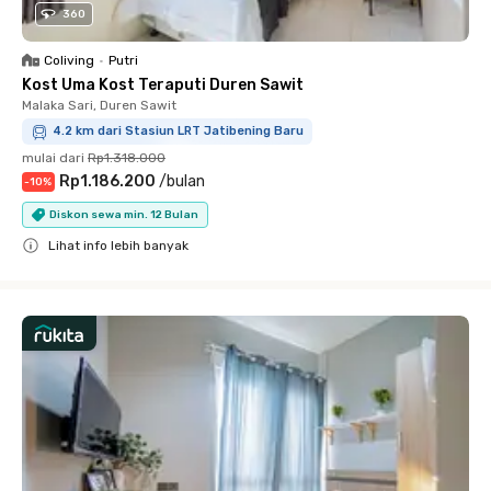
360
Coliving
•
Putri
Kost Uma Kost Teraputi Duren Sawit
Malaka Sari, Duren Sawit
4.2 km dari Stasiun LRT Jatibening Baru
mulai dari
Rp1.318.000
Rp1.186.200
/
bulan
-
10
%
Diskon sewa min. 12 Bulan
Lihat info lebih banyak
Close