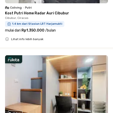
Coliving
•
Putri
Kost Putri Home Radar Auri Cibubur
Cibubur, Ciracas
1.4 km dari Stasiun LRT Harjamukti
mulai dari
Rp1.350.000
/
bulan
Lihat info lebih banyak
Close