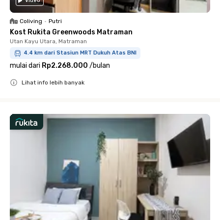
Video
Coliving
•
Putri
Kost Rukita Greenwoods Matraman
Utan Kayu Utara, Matraman
4.4 km dari Stasiun MRT Dukuh Atas BNI
mulai dari
Rp2.268.000
/
bulan
Lihat info lebih banyak
Close