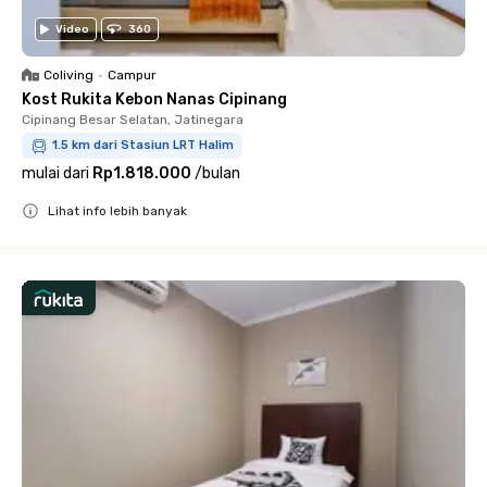
Video
360
Coliving
•
Campur
Kost Rukita Kebon Nanas Cipinang
Cipinang Besar Selatan, Jatinegara
1.5 km dari Stasiun LRT Halim
mulai dari
Rp1.818.000
/
bulan
Lihat info lebih banyak
Close