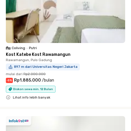
Coliving
•
Putri
Kost Katebe Kost Rawamangun
Rawamangun, Pulo Gadung
897 m dari Universitas Negeri Jakarta
mulai dari
Rp2.000.000
Rp1.885.000
/
bulan
-
5
%
Diskon sewa min. 12 Bulan
Lihat info lebih banyak
Close