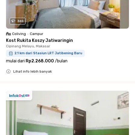
360
Coliving
•
Campur
Kost Rukita Koszy Jatiwaringin
Cipinang Melayu, Makasar
2.1 km dari Stasiun LRT Jatibening Baru
mulai dari
Rp2.268.000
/
bulan
Lihat info lebih banyak
Close