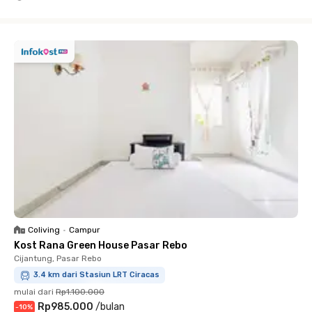
Close
Coliving
•
Campur
Kost Rana Green House Pasar Rebo
Cijantung, Pasar Rebo
3.4 km dari Stasiun LRT Ciracas
mulai dari
Rp1.100.000
Rp985.000
/
bulan
-
10
%