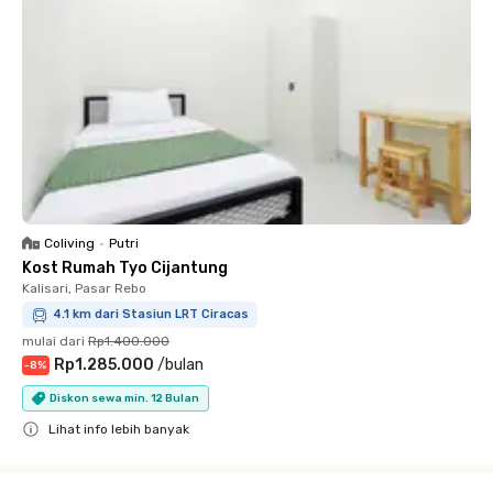
Coliving
•
Putri
Kost Rumah Tyo Cijantung
Kalisari, Pasar Rebo
4.1 km dari Stasiun LRT Ciracas
mulai dari
Rp1.400.000
Rp1.285.000
/
bulan
-
8
%
Diskon sewa min. 12 Bulan
Lihat info lebih banyak
Close