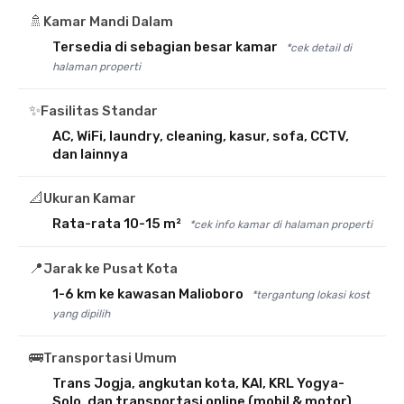
🚿
Kamar Mandi Dalam
Tersedia di sebagian besar kamar
*cek detail di
halaman properti
✨
Fasilitas Standar
AC, WiFi, laundry, cleaning, kasur, sofa, CCTV,
dan lainnya
📐
Ukuran Kamar
Rata-rata 10-15 m²
*cek info kamar di halaman properti
📍
Jarak ke Pusat Kota
1-6 km ke kawasan Malioboro
*tergantung lokasi kost
yang dipilih
🚌
Transportasi Umum
Trans Jogja, angkutan kota, KAI, KRL Yogya-
Solo, dan transportasi online (mobil & motor)