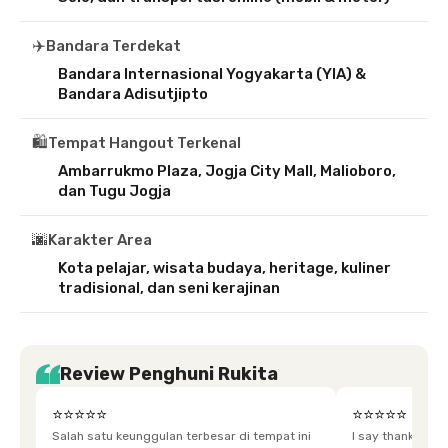
✈️
Bandara Terdekat
Bandara Internasional Yogyakarta (YIA) &
Bandara Adisutjipto
🛍️
Tempat Hangout Terkenal
Ambarrukmo Plaza, Jogja City Mall, Malioboro,
dan Tugu Jogja
🌆
Karakter Area
Kota pelajar, wisata budaya, heritage, kuliner
tradisional, dan seni kerajinan
Review Penghuni Rukita
⭐⭐⭐⭐⭐
⭐⭐⭐⭐⭐
Salah satu keunggulan terbesar di tempat ini
I say thankyou s