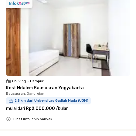
Coliving
•
Campur
Kost Ndalem Bausasran Yogyakarta
Bausasran, Danurejan
2.8 km dari Universitas Gadjah Mada (UGM)
mulai dari
Rp2.000.000
/
bulan
Lihat info lebih banyak
Close