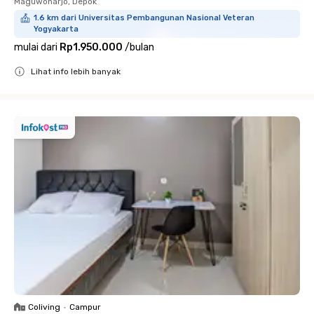
Maguwoharjo, Depok
1.6 km dari Universitas Pembangunan Nasional Veteran
Yogyakarta
mulai dari
Rp1.950.000
/
bulan
Lihat info lebih banyak
Close
Coliving
•
Campur