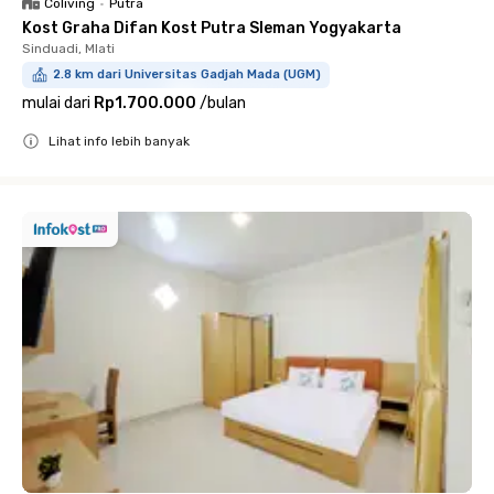
Coliving
•
Putra
Kost Graha Difan Kost Putra Sleman Yogyakarta
Sinduadi, Mlati
2.8 km dari Universitas Gadjah Mada (UGM)
mulai dari
Rp1.700.000
/
bulan
Lihat info lebih banyak
Close