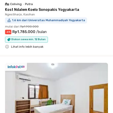
Coliving
•
Putra
Kost Ndalem Koelo Sonopakis Yogyakarta
Ngestiharjo, Kasihan
1.6 km dari Universitas Muhammadiyah Yogyakarta
mulai dari
Rp1.900.000
Rp1.785.000
/
bulan
-
6
%
Diskon sewa min. 12 Bulan
Lihat info lebih banyak
Close