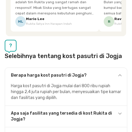
adalah tim Rukita yang sangat ramah dan
Bulan yang super happy! banyak tem
responsif. Mbak Siska yang bertugas sangat
kumpul bareng mak
cepat dalam merespons kebutuhan penghuni.
semua bahagia ad
Ketika saya meminta keset karena sempat
mgkn saran dari air aja & kebersihan lebih di
Mario Lee
Ravena
ML
R
Rukita Satya Inn Harapan Indah
Rukita Dimi
terpeleset, permintaan tersebut langsung
tingkatka
dipenuhi dengan cepat. Terima kasih Mbak
Siska.
?
Selebihnya tentang kost pasutri di Jogja
Berapa harga kost pasutri di Jogja?
Harga kost pasutri di Jogja mulai dari 800 ribu rupiah
hingga 2,4 juta rupiah per bulan, menyesuaikan tipe kamar
dan fasilitas yang dipilih.
Apa saja fasilitas yang tersedia di kost Rukita di
Jogja?