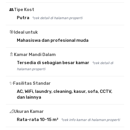
👥
Tipe Kost
Putra
*cek detail di halaman properti
🎯
Ideal untuk
Mahasiswa dan profesional muda
🚿
Kamar Mandi Dalam
Tersedia di sebagian besar kamar
*cek detail di
halaman properti
✨
Fasilitas Standar
AC, WiFi, laundry, cleaning, kasur, sofa, CCTV,
dan lainnya
📐
Ukuran Kamar
Rata-rata 10-15 m²
*cek info kamar di halaman properti