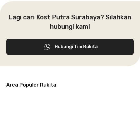
Lagi cari Kost Putra Surabaya? Silahkan
hubungi kami
Hubungi Tim Rukita
Area Populer Rukita
Grogol
Kebon
Kuningan
Petamburan
Menteng
Jeruk
Bandung
Surabaya
Malang
Solo
Karawaci
Jakarta
Jakarta
Jakarta
Jakarta
Jawa
Jawa
Jawa
Jawa
Selatan
Barat
Tangerang
Pusat
Barat
Barat
Timur
Timur
Tengah