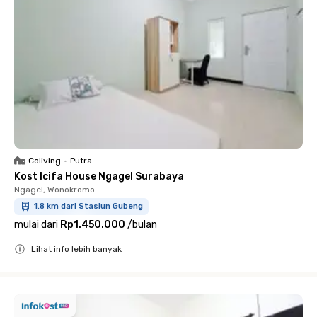
Coliving
•
Putra
Kost Icifa House Ngagel Surabaya
Ngagel, Wonokromo
1.8 km dari Stasiun Gubeng
mulai dari
Rp1.450.000
/
bulan
Lihat info lebih banyak
Close