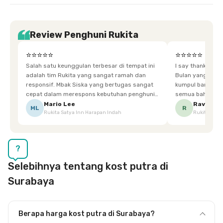
Review Penghuni Rukita
⭐⭐⭐⭐⭐
⭐⭐⭐⭐⭐
Salah satu keunggulan terbesar di tempat ini
I say thankyou s
adalah tim Rukita yang sangat ramah dan
Bulan yang super happy! banyak tem
responsif. Mbak Siska yang bertugas sangat
kumpul bareng mak
cepat dalam merespons kebutuhan penghuni.
semua bahagia ad
Ketika saya meminta keset karena sempat
mgkn saran dari air aja & kebersihan lebih di
Mario Lee
Ravena
ML
R
Rukita Satya Inn Harapan Indah
Rukita Dimi
terpeleset, permintaan tersebut langsung
tingkatka
dipenuhi dengan cepat. Terima kasih Mbak
Siska.
?
Selebihnya tentang kost putra di
Surabaya
Berapa harga kost putra di Surabaya?