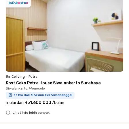
Coliving
•
Putra
Kost Ceko Petra House Siwalankerto Surabaya
Siwalankerto, Wonocolo
1.1 km dari Stasiun Kertomenanggal
mulai dari
Rp1.600.000
/
bulan
Lihat info lebih banyak
Close