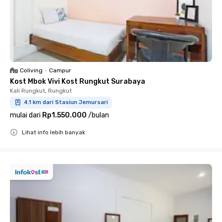
Coliving
•
Campur
Kost Mbok Vivi Kost Rungkut Surabaya
Kali Rungkut, Rungkut
4.1 km dari Stasiun Jemursari
mulai dari
Rp1.550.000
/
bulan
Lihat info lebih banyak
Close