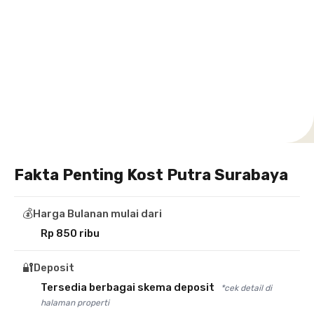
Setiabudi
Cilandak
Depok
Kemanggisan
Semarang
Medan
Tangerang
Bali
Yogyakarta
Jakarta
Jakarta
Jawa
Jakarta
Jawa
Sumatera
Selatan
Banten
Selatan
Barat
Barat
Bali
Yogyakarta
Tengah
Utara
Fakta Penting Kost Putra Surabaya
💰
Harga Bulanan mulai dari
Rp 850 ribu
🔐
Deposit
Tersedia berbagai skema deposit
*cek detail di
halaman properti