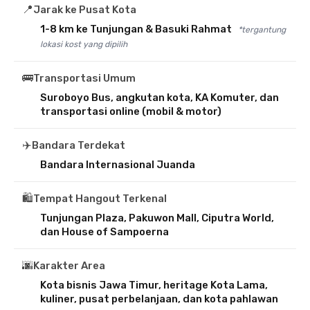
📍
Jarak ke Pusat Kota
1-8 km ke Tunjungan & Basuki Rahmat
*tergantung
lokasi kost yang dipilih
🚌
Transportasi Umum
Suroboyo Bus, angkutan kota, KA Komuter, dan
transportasi online (mobil & motor)
✈️
Bandara Terdekat
Bandara Internasional Juanda
🛍️
Tempat Hangout Terkenal
Tunjungan Plaza, Pakuwon Mall, Ciputra World,
dan House of Sampoerna
🌆
Karakter Area
Kota bisnis Jawa Timur, heritage Kota Lama,
kuliner, pusat perbelanjaan, dan kota pahlawan