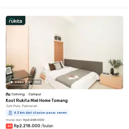
Close
Video
360
Coliving
•
Campur
Kost Rukita Miel Home Tomang
Jati Pulo, Palmerah
4.3 km dari stasiun pasar senen
mulai dari
Rp2.268.000
Rp2.218.000
/
bulan
-
2
%