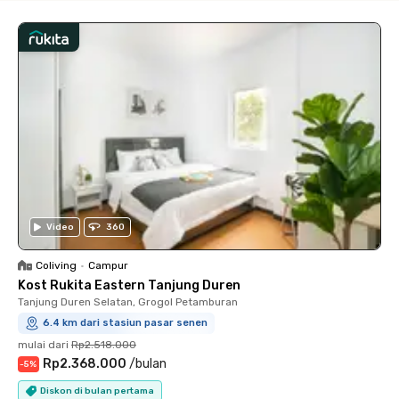
Video
360
Coliving
•
Campur
Kost Rukita Eastern Tanjung Duren
Tanjung Duren Selatan, Grogol Petamburan
6.4 km dari stasiun pasar senen
mulai dari
Rp2.518.000
Rp2.368.000
/
bulan
-
5
%
Diskon di bulan pertama