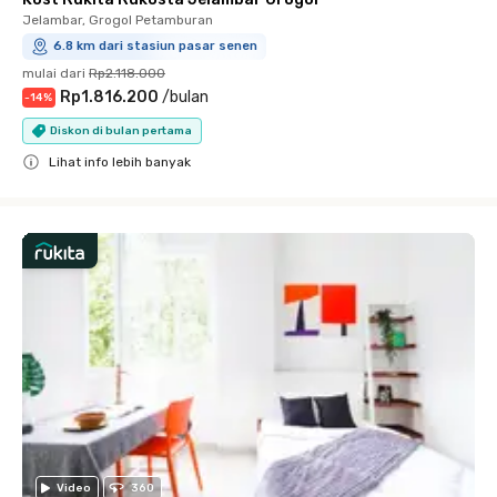
Jelambar, Grogol Petamburan
6.8 km dari stasiun pasar senen
mulai dari
Rp2.118.000
Rp1.816.200
/
bulan
-
14
%
Diskon di bulan pertama
Lihat info lebih banyak
Close
Video
360