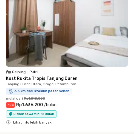
Coliving
•
Putri
Kost Rukita Tropis Tanjung Duren
Tanjung Duren Utara, Grogol Petamburan
6.3 km dari stasiun pasar senen
mulai dari
Rp1.818.000
Rp1.636.200
/
bulan
-
10
%
Diskon sewa min. 12 Bulan
Lihat info lebih banyak
Close