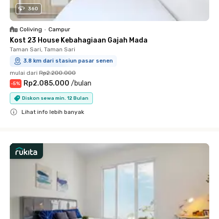
360
Coliving
•
Campur
Kost 23 House Kebahagiaan Gajah Mada
Taman Sari, Taman Sari
3.8 km dari stasiun pasar senen
mulai dari
Rp2.200.000
Rp2.085.000
/
bulan
-
5
%
Diskon sewa min. 12 Bulan
Lihat info lebih banyak
Close