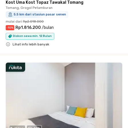
Kost Uma Kost Topaz Tawakal Tomang
Tomang, Grogol Petamburan
5.5 km dari stasiun pasar senen
mulai dari
Rp2.018.000
Rp1.816.200
/
bulan
-
10
%
Diskon sewa min. 12 Bulan
Lihat info lebih banyak
Close