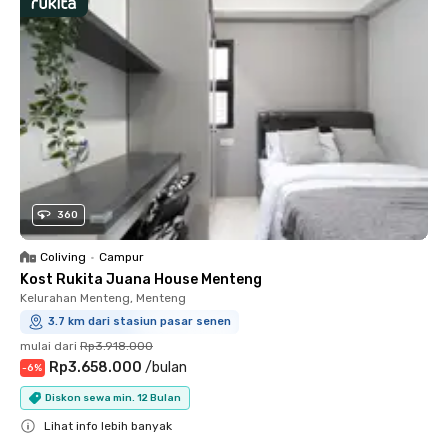
360
Coliving
•
Campur
Kost Rukita Juana House Menteng
Kelurahan Menteng, Menteng
3.7 km dari stasiun pasar senen
mulai dari
Rp3.918.000
Rp3.658.000
/
bulan
-
6
%
Diskon sewa min. 12 Bulan
Lihat info lebih banyak