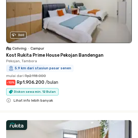
360
Coliving
•
Campur
Kost Rukita Prime House Pekojan Bandengan
Pekojan, Tambora
5.9 km dari stasiun pasar senen
mulai dari
Rp2.118.000
Rp1.906.200
/
bulan
-
10
%
Diskon sewa min. 12 Bulan
Lihat info lebih banyak
Close