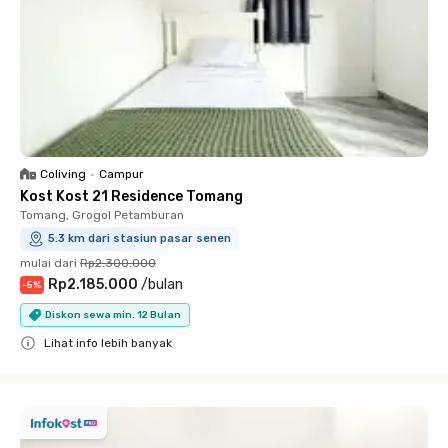
Coliving
•
Campur
Kost Kost 21 Residence Tomang
Tomang, Grogol Petamburan
5.3 km dari stasiun pasar senen
mulai dari
Rp2.300.000
Rp2.185.000
/
bulan
-
5
%
Diskon sewa min. 12 Bulan
Lihat info lebih banyak
Close