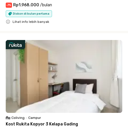
Rp1.968.000
/
bulan
-
7
%
Diskon di bulan pertama
Lihat info lebih banyak
Close
Coliving
•
Campur
Kost Rukita Kopyor 3 Kelapa Gading