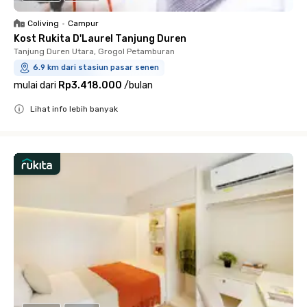
Coliving
•
Campur
Kost Rukita D'Laurel Tanjung Duren
Tanjung Duren Utara, Grogol Petamburan
6.9 km dari stasiun pasar senen
mulai dari
Rp3.418.000
/
bulan
Lihat info lebih banyak
Close