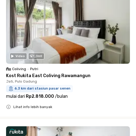
Video
360
Coliving
•
Putri
Kost Rukita East Coliving Rawamangun
Jati, Pulo Gadung
6.3 km dari stasiun pasar senen
mulai dari
Rp2.818.000
/
bulan
Lihat info lebih banyak
Close