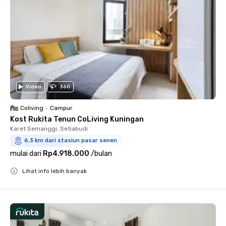
Video
360
Coliving
•
Campur
Kost Rukita Tenun CoLiving Kuningan
Karet Semanggi, Setiabudi
6.3 km dari stasiun pasar senen
mulai dari
Rp4.918.000
/
bulan
Lihat info lebih banyak
Close