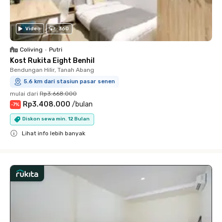
Video
360
Coliving
•
Putri
Kost Rukita Eight Benhil
Bendungan Hilir, Tanah Abang
5.6 km dari stasiun pasar senen
mulai dari
Rp3.668.000
Rp3.408.000
/
bulan
-
7
%
Diskon sewa min. 12 Bulan
Lihat info lebih banyak
Close