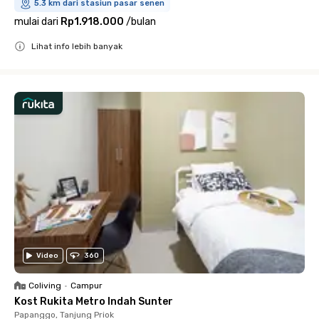
5.3 km dari stasiun pasar senen
mulai dari
Rp1.918.000
/
bulan
Lihat info lebih banyak
Close
Video
360
Coliving
•
Campur
Kost Rukita Metro Indah Sunter
Papanggo, Tanjung Priok