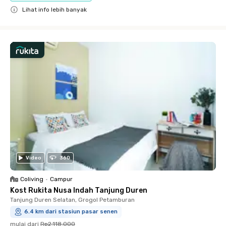
Lihat info lebih banyak
Close
Video
360
Coliving
•
Campur
Kost Rukita Nusa Indah Tanjung Duren
Tanjung Duren Selatan, Grogol Petamburan
6.4 km dari stasiun pasar senen
mulai dari
Rp2.118.000