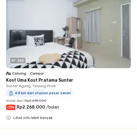
360
Coliving
•
Campur
Kost Uma Kost Pratama Sunter
Sunter Agung, Tanjung Priok
4.8 km dari stasiun pasar senen
mulai dari
Rp2.618.000
Rp2.268.000
/
bulan
-
13
%
Lihat info lebih banyak
Close