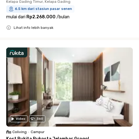
Kelapa Gading Timur, Kelapa Gading
6.5 km dari stasiun pasar senen
mulai dari
Rp2.268.000
/
bulan
Lihat info lebih banyak
Close
Video
360
Coliving
•
Campur
Kost Rukita Rukosta Jelambar Grogol