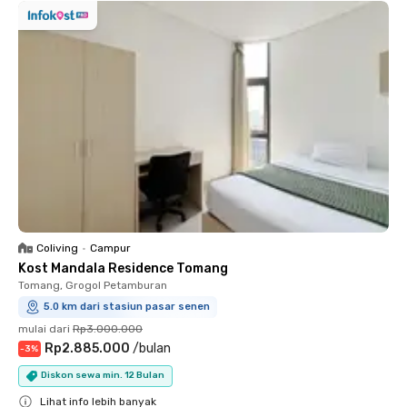
Coliving
•
Campur
Kost Mandala Residence Tomang
Tomang, Grogol Petamburan
5.0 km dari stasiun pasar senen
mulai dari
Rp3.000.000
Rp2.885.000
/
bulan
-
3
%
Diskon sewa min. 12 Bulan
Lihat info lebih banyak