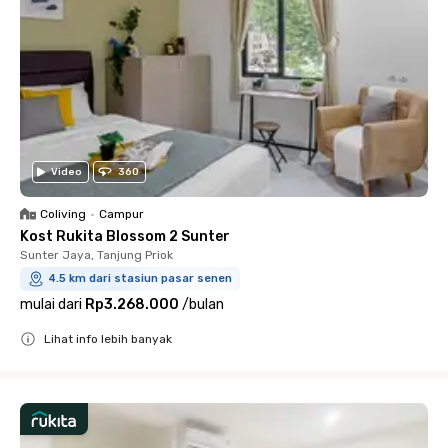
Video
360
Coliving
•
Campur
Kost Rukita Blossom 2 Sunter
Sunter Jaya, Tanjung Priok
4.5 km dari stasiun pasar senen
mulai dari
Rp3.268.000
/
bulan
Lihat info lebih banyak
Close