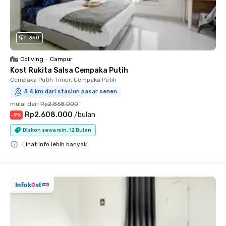
360
Coliving
•
Campur
Kost Rukita Salsa Cempaka Putih
Cempaka Putih Timur, Cempaka Putih
3.4 km dari stasiun pasar senen
mulai dari
Rp2.868.000
Rp2.608.000
/
bulan
-
9
%
Diskon sewa min. 12 Bulan
Lihat info lebih banyak
Close