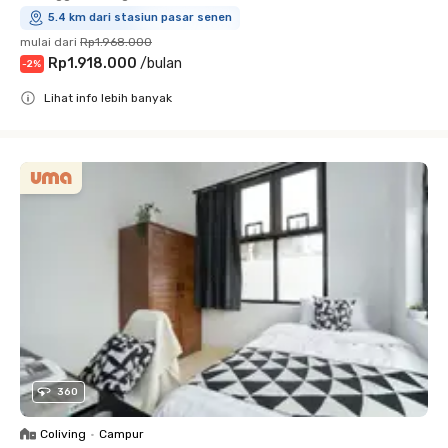
5.4 km dari stasiun pasar senen
mulai dari
Rp1.968.000
Rp1.918.000
/
bulan
-
2
%
Lihat info lebih banyak
Close
360
Coliving
•
Campur