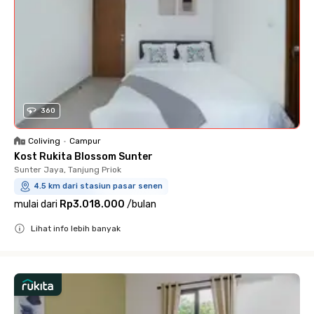
360
Coliving
•
Campur
Kost Rukita Blossom Sunter
Sunter Jaya, Tanjung Priok
4.5 km dari stasiun pasar senen
mulai dari
Rp3.018.000
/
bulan
Lihat info lebih banyak
Close