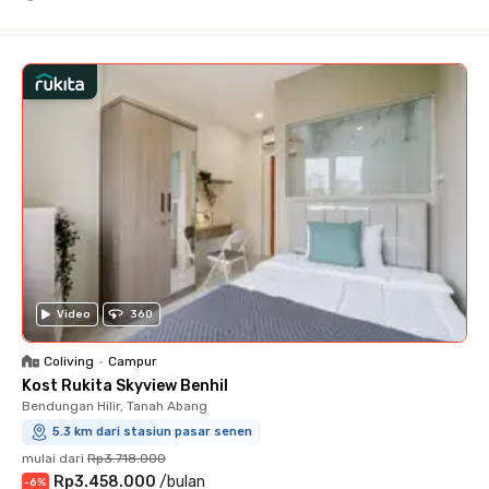
Close
Video
360
Coliving
•
Campur
Kost Rukita Skyview Benhil
Bendungan Hilir, Tanah Abang
5.3 km dari stasiun pasar senen
mulai dari
Rp3.718.000
Rp3.458.000
/
bulan
-
6
%