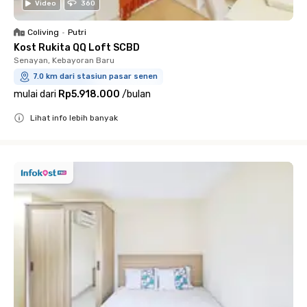
Video
360
Coliving
•
Putri
Kost Rukita QQ Loft SCBD
Senayan, Kebayoran Baru
7.0 km dari stasiun pasar senen
mulai dari
Rp5.918.000
/
bulan
Lihat info lebih banyak
Close