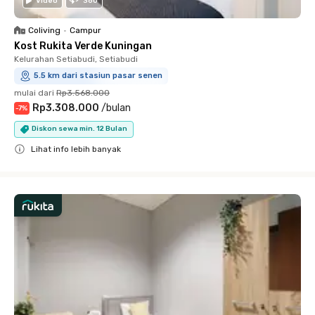
Video
360
Coliving
•
Campur
Kost Rukita Verde Kuningan
Kelurahan Setiabudi, Setiabudi
5.5 km dari stasiun pasar senen
mulai dari
Rp3.568.000
Rp3.308.000
/
bulan
-
7
%
Diskon sewa min. 12 Bulan
Lihat info lebih banyak
Close