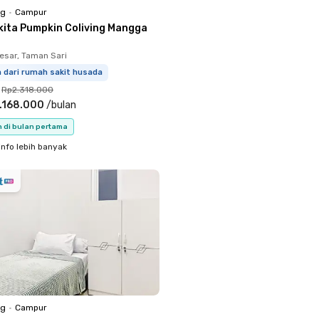
ng
•
Campur
kita Pumpkin Coliving Mangga
sar, Taman Sari
m dari rumah sakit husada
Rp2.318.000
.168.000
/
bulan
n di bulan pertama
info lebih banyak
ng
•
Campur