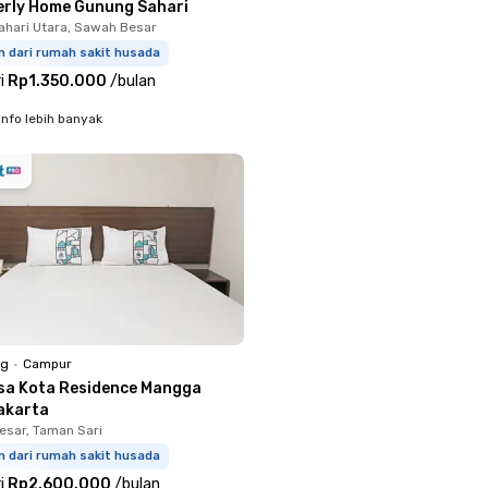
erly Home Gunung Sahari
hari Utara, Sawah Besar
m dari rumah sakit husada
i
Rp1.350.000
/
bulan
info lebih banyak
ng
•
Campur
sa Kota Residence Mangga
akarta
sar, Taman Sari
m dari rumah sakit husada
i
Rp2.600.000
/
bulan