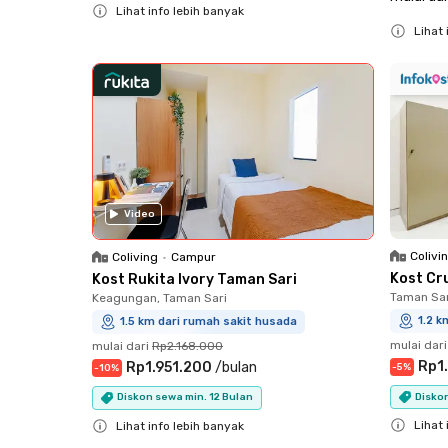
Lihat info lebih banyak
Lihat 
Close
Close
Video
Colivi
Coliving
•
Campur
Kost Cr
Kost Rukita Ivory Taman Sari
Taman Sar
Keagungan, Taman Sari
1.2 k
1.5 km dari rumah sakit husada
mulai dari
mulai dari
Rp2.168.000
Rp1
Rp1.951.200
/
bulan
-
5
%
-
10
%
Diskon
Diskon sewa min. 12 Bulan
Lihat 
Lihat info lebih banyak