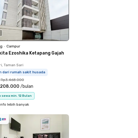
0
ng
•
Campur
kita Ezoshika Ketapang Gajah
i, Taman Sari
m dari rumah sakit husada
Rp3.468.000
.208.000
/
bulan
 sewa min. 12 Bulan
info lebih banyak