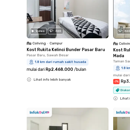
36
Video
360
Coliving
•
Campur
Colivi
Kost Rukita Kelinci Bunder Pasar Baru
Kost Ru
Pasar Baru, Sawah Besar
Mada
Taman Sar
1.8 km dari rumah sakit husada
1.8 k
mulai dari
Rp2.468.000
/
bulan
mulai dari
Lihat info lebih banyak
Rp3
-
7
%
Close
Diskon
Lihat 
Close