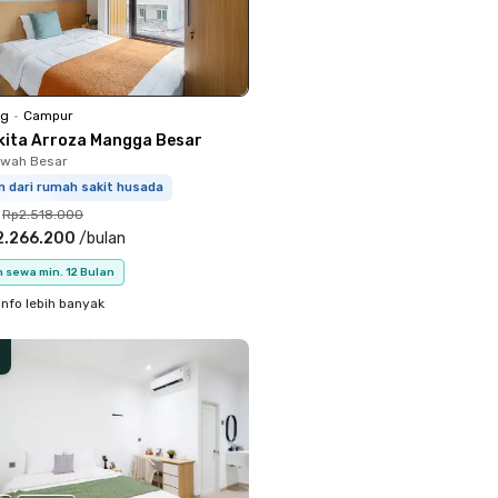
ng
•
Campur
kita Arroza Mangga Besar
Sawah Besar
m dari rumah sakit husada
Rp2.518.000
2.266.200
/
bulan
 sewa min. 12 Bulan
info lebih banyak