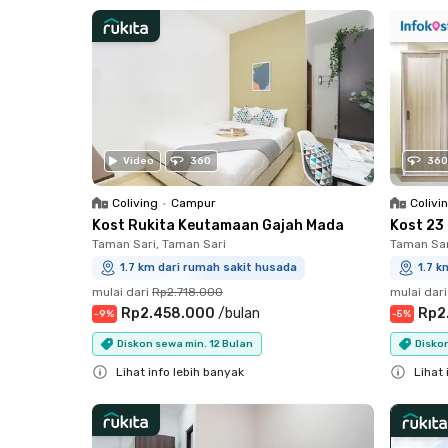
Close
Close
Video
360
360
Coliving
•
Campur
Colivi
Kost Rukita Keutamaan Gajah Mada
Kost 23
Taman Sari, Taman Sari
Taman Sar
1.7 km dari rumah sakit husada
1.7 k
mulai dari
Rp2.718.000
mulai dari
Rp2.458.000
/
bulan
Rp2
-
9
%
-
5
%
Diskon sewa min. 12 Bulan
Diskon
Lihat info lebih banyak
Lihat 
Close
Close