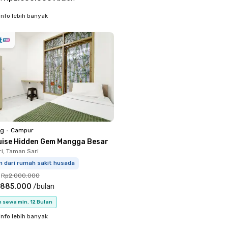
info lebih banyak
ng
•
Campur
uise Hidden Gem Mangga Besar
i, Taman Sari
m dari rumah sakit husada
Rp2.000.000
.885.000
/
bulan
 sewa min. 12 Bulan
info lebih banyak