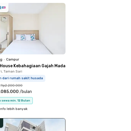
ng
•
Campur
 House Kebahagiaan Gajah Mada
i, Taman Sari
m dari rumah sakit husada
Rp2.200.000
.085.000
/
bulan
 sewa min. 12 Bulan
info lebih banyak