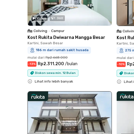
Video
360
Coliving
•
Campur
Colivi
Kost Rukita Dwiwarna Mangga Besar
Kost Ru
Kartini, Sawah Besar
Kartini, 
186 m dari rumah sakit husada
275 
mulai dari
Rp2.668.000
mulai dari
Rp2.311.200
/
bulan
Rp
-
13
%
-
10
%
Diskon sewa min. 12 Bulan
Diskon
Lihat info lebih banyak
Lihat 
Close
Close