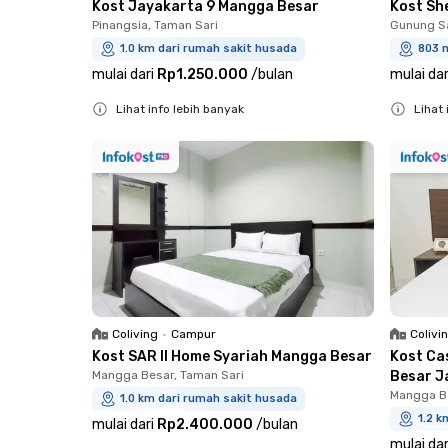
Kost Jayakarta 9 Mangga Besar
Kost Sh
Pinangsia, Taman Sari
Gunung Sa
1.0 km dari rumah sakit husada
803 
mulai dari
Rp1.250.000
/
bulan
mulai dar
Lihat info lebih banyak
Lihat 
Close
Close
Coliving
•
Campur
Colivi
Kost SAR II Home Syariah Mangga Besar
Kost Ca
Mangga Besar, Taman Sari
Besar J
Mangga Be
1.0 km dari rumah sakit husada
1.2 k
mulai dari
Rp2.400.000
/
bulan
mulai dar