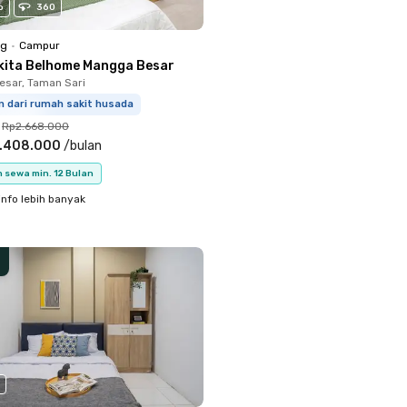
o
360
ng
•
Campur
kita Belhome Mangga Besar
sar, Taman Sari
m dari rumah sakit husada
Rp2.668.000
.408.000
/
bulan
 sewa min. 12 Bulan
info lebih banyak