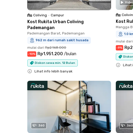
Vide
Colivi
Coliving
•
Campur
Kost Ru
Kost Rukita Urban Coliving
Mangga Be
Pademangan
Pademangan Barat, Pademangan
1.0 k
962 m dari rumah sakit husada
mulai dari
Rp2
mulai dari
Rp2.168.000
-
9
%
Rp1.951.200
/
bulan
-
10
%
Diskon
Diskon sewa min. 12 Bulan
Lihat 
Lihat info lebih banyak
Close
Close
360
360