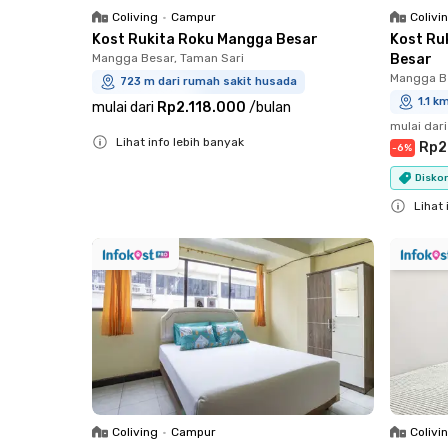
Coliving
•
Campur
Colivi
Kost Rukita Roku Mangga Besar
Kost Ru
Mangga Besar, Taman Sari
Besar
Mangga Be
723 m dari rumah sakit husada
1.1 k
mulai dari
Rp2.118.000
/
bulan
mulai dari
Lihat info lebih banyak
Rp2
-
6
%
Close
Disko
Lihat 
Close
Coliving
•
Campur
Colivi