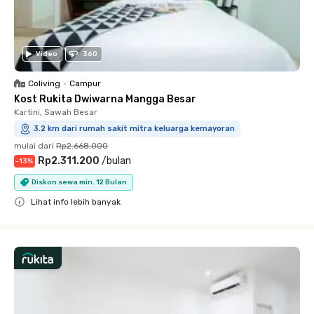
Video
360
Coliving
•
Campur
Kost Rukita Dwiwarna Mangga Besar
Kartini, Sawah Besar
3.2 km dari rumah sakit mitra keluarga kemayoran
mulai dari
Rp2.668.000
Rp2.311.200
/
bulan
-
13
%
Diskon sewa min. 12 Bulan
Lihat info lebih banyak
Close