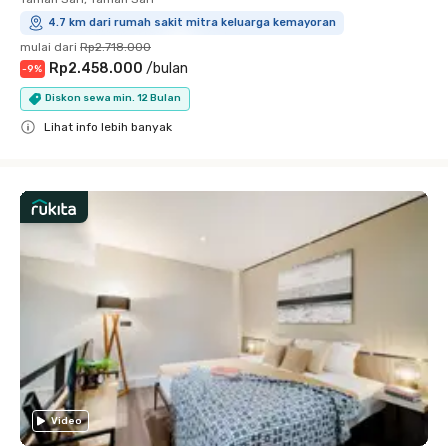
4.7 km dari rumah sakit mitra keluarga kemayoran
mulai dari
Rp2.718.000
Rp2.458.000
/
bulan
-
9
%
Diskon sewa min. 12 Bulan
Lihat info lebih banyak
Close
Video