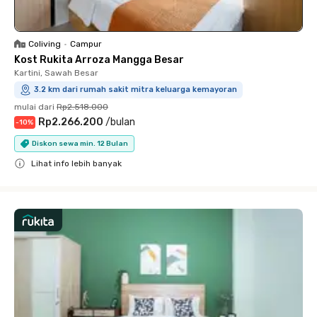
Coliving
•
Campur
Kost Rukita Arroza Mangga Besar
Kartini, Sawah Besar
3.2 km dari rumah sakit mitra keluarga kemayoran
mulai dari
Rp2.518.000
Rp2.266.200
/
bulan
-
10
%
Diskon sewa min. 12 Bulan
Lihat info lebih banyak
Close