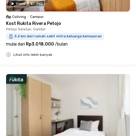
Video
360
Coliving
•
Campur
Kost Rukita Rivera Petojo
Petojo Selatan, Gambir
5.2 km dari rumah sakit mitra keluarga kemayoran
mulai dari
Rp3.018.000
/
bulan
Lihat info lebih banyak
Close