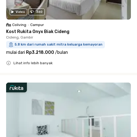
Video
360
Coliving
•
Campur
Kost Rukita Onyx Biak Cideng
Cideng, Gambir
5.8 km dari rumah sakit mitra keluarga kemayoran
mulai dari
Rp3.218.000
/
bulan
Lihat info lebih banyak
Close