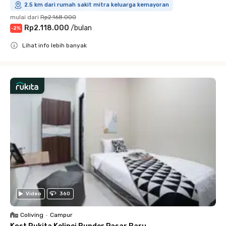
2.5 km dari rumah sakit mitra keluarga kemayoran
mulai dari
Rp2.168.000
Rp2.118.000
/
bulan
-
2
%
Lihat info lebih banyak
Close
Video
360
Coliving
•
Campur