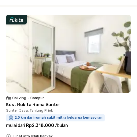
Close
Coliving
•
Campur
Kost Rukita Rama Sunter
Sunter Jaya, Tanjung Priok
2.0 km dari rumah sakit mitra keluarga kemayoran
mulai dari
Rp2.318.000
/
bulan
Lihat info lebih banyak