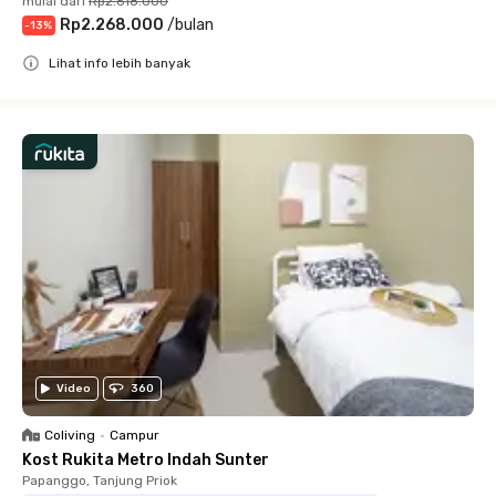
mulai dari
Rp2.618.000
Rp2.268.000
/
bulan
-
13
%
Lihat info lebih banyak
Close
Video
360
Coliving
•
Campur
Kost Rukita Metro Indah Sunter
Papanggo, Tanjung Priok