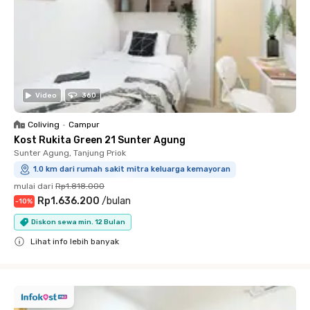
Video
360
Coliving
•
Campur
Kost Rukita Green 21 Sunter Agung
Sunter Agung, Tanjung Priok
1.0 km dari rumah sakit mitra keluarga kemayoran
mulai dari
Rp1.818.000
Rp1.636.200
/
bulan
-
10
%
Diskon sewa min. 12 Bulan
Lihat info lebih banyak
Close