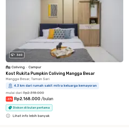
360
Coliving
•
Campur
Kost Rukita Pumpkin Coliving Mangga Besar
Mangga Besar, Taman Sari
4.3 km dari rumah sakit mitra keluarga kemayoran
mulai dari
Rp2.318.000
Rp2.168.000
/
bulan
-
6
%
Diskon di bulan pertama
Lihat info lebih banyak
Close