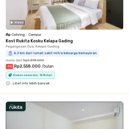
Video
Coliving
•
Campur
Kost Rukita Kosku Kelapa Gading
Pegangsaan Dua, Kelapa Gading
6.2 km dari rumah sakit mitra keluarga kemayoran
mulai dari
Rp2.818.000
Rp2.558.000
/
bulan
-
9
%
Diskon sewa min. 12 Bulan
Lihat info lebih banyak
Close