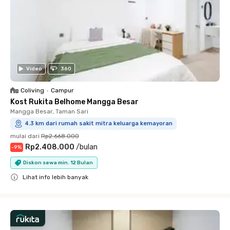
Video
360
Coliving
•
Campur
Kost Rukita Belhome Mangga Besar
Mangga Besar, Taman Sari
4.3 km dari rumah sakit mitra keluarga kemayoran
mulai dari
Rp2.668.000
Rp2.408.000
/
bulan
-
9
%
Diskon sewa min. 12 Bulan
Lihat info lebih banyak
Close