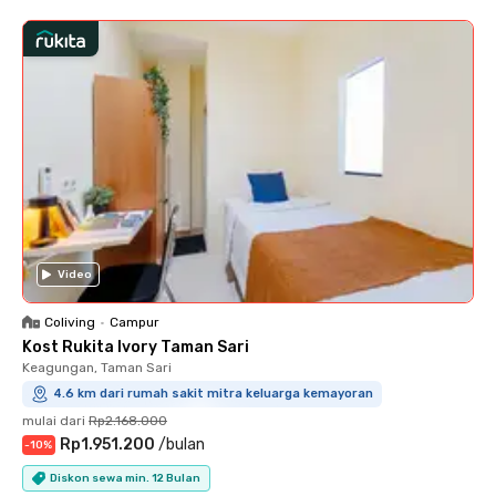
Video
Coliving
•
Campur
Kost Rukita Ivory Taman Sari
Keagungan, Taman Sari
4.6 km dari rumah sakit mitra keluarga kemayoran
mulai dari
Rp2.168.000
Rp1.951.200
/
bulan
-
10
%
Diskon sewa min. 12 Bulan