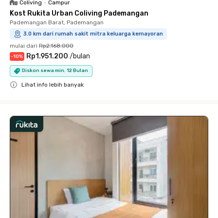
Coliving
•
Campur
Kost Rukita Urban Coliving Pademangan
Pademangan Barat, Pademangan
3.0 km dari rumah sakit mitra keluarga kemayoran
mulai dari
Rp2.168.000
Rp1.951.200
/
bulan
-
10
%
Diskon sewa min. 12 Bulan
Lihat info lebih banyak
Close