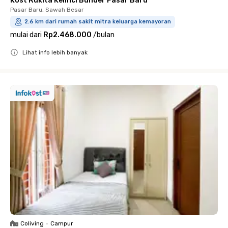
Kost Rukita Kelinci Bunder Pasar Baru
Pasar Baru, Sawah Besar
2.6 km dari rumah sakit mitra keluarga kemayoran
mulai dari
Rp2.468.000
/
bulan
Lihat info lebih banyak
Close
Coliving
•
Campur