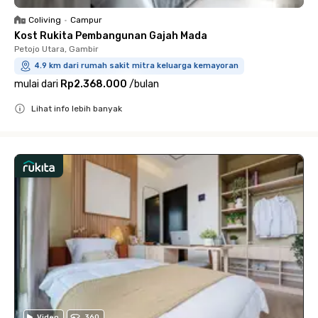
Coliving
•
Campur
Kost Rukita Pembangunan Gajah Mada
Petojo Utara, Gambir
4.9 km dari rumah sakit mitra keluarga kemayoran
mulai dari
Rp2.368.000
/
bulan
Lihat info lebih banyak
Close
Video
360