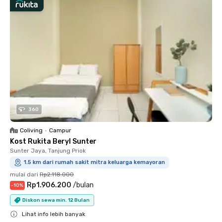
360
Coliving
•
Campur
Kost Rukita Beryl Sunter
Sunter Jaya, Tanjung Priok
1.5 km dari rumah sakit mitra keluarga kemayoran
mulai dari
Rp2.118.000
Rp1.906.200
/
bulan
-
10
%
Diskon sewa min. 12 Bulan
Lihat info lebih banyak