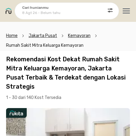
Cari hunianmu
8 Agt 26 - Belum tahu
Ope
Home
Jakarta Pusat
Kemayoran
Rumah Sakit Mitra Keluarga Kemayoran
Rekomendasi Kost Dekat Rumah Sakit
Mitra Keluarga Kemayoran, Jakarta
Pusat Terbaik & Terdekat dengan Lokasi
Strategis
1 - 30 dari 140 Kost
Tersedia