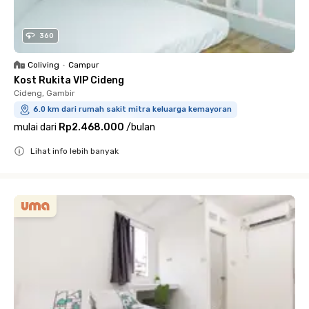
360
Coliving
•
Campur
Kost Rukita VIP Cideng
Cideng, Gambir
6.0 km dari rumah sakit mitra keluarga kemayoran
mulai dari
Rp2.468.000
/
bulan
Lihat info lebih banyak
Close