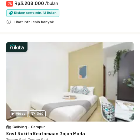
Rp3.208.000
/
bulan
-
7
%
Diskon sewa min. 12 Bulan
Lihat info lebih banyak
Close
Video
360
Coliving
•
Campur
Kost Rukita Keutamaan Gajah Mada
Taman Sari, Taman Sari