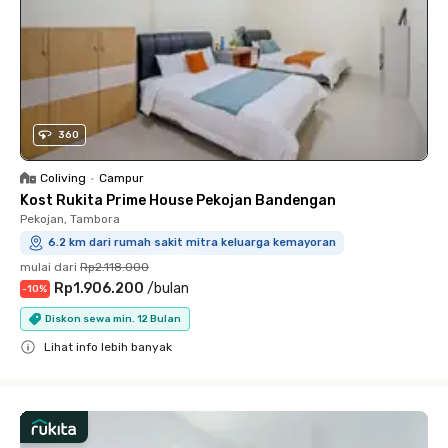
360
Coliving
•
Campur
Kost Rukita Prime House Pekojan Bandengan
Pekojan, Tambora
6.2 km dari rumah sakit mitra keluarga kemayoran
mulai dari
Rp2.118.000
Rp1.906.200
/
bulan
-
10
%
Diskon sewa min. 12 Bulan
Lihat info lebih banyak
Close