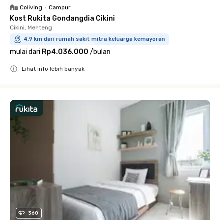
Coliving
•
Campur
Kost Rukita Gondangdia Cikini
Cikini, Menteng
4.9 km dari rumah sakit mitra keluarga kemayoran
mulai dari
Rp4.036.000
/
bulan
Lihat info lebih banyak
Close
360