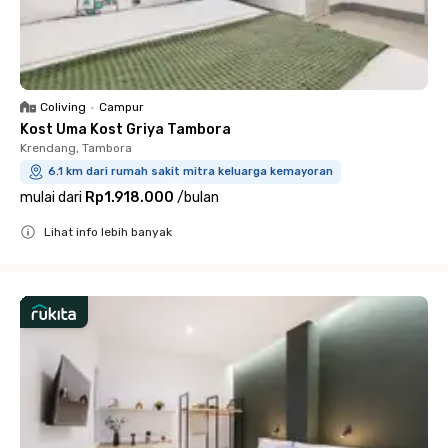
Coliving
•
Campur
Kost Uma Kost Griya Tambora
Krendang, Tambora
6.1 km dari rumah sakit mitra keluarga kemayoran
mulai dari
Rp1.918.000
/
bulan
Lihat info lebih banyak
Close