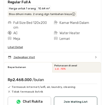
Regular Full A
Harga untuk 1 orang
10.64 m²
Bisa dihuni maks. 2 orang dgn tambahan biaya
Full Size Bed 120x200
Kamar Mandi Dalam
cm
AC
Water Heater
Meja
Lemari
Lihat Detail
Jadwalkan Visit
Pelunasan di awal
Bayar bulanan
s.d. -10%
Rp2.468.000
/bulan
Termasuk internet/wifi, air, laundry, cleaning
Tidak termasuk listrik
Chat Rukita
Join Waiting List