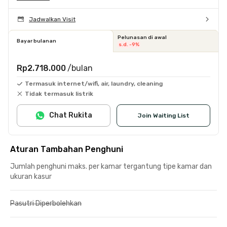
Jadwalkan Visit
Pelunasan di awal
Bayar bulanan
s.d. -9%
Rp2.718.000
/bulan
Termasuk internet/wifi, air, laundry, cleaning
Tidak termasuk listrik
Chat Rukita
Join Waiting List
Aturan Tambahan Penghuni
Jumlah penghuni maks. per kamar tergantung tipe kamar dan
ukuran kasur
Pasutri Diperbolehkan