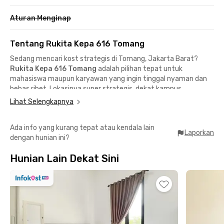
Aturan Menginap
Tentang Rukita Kepa 616 Tomang
Sedang mencari kost strategis di Tomang, Jakarta Barat?
Rukita Kepa 616 Tomang
adalah pilihan tepat untuk
mahasiswa maupun karyawan yang ingin tinggal nyaman dan
bebas ribet. Lokasinya super strategis, dekat kampus,
perkantoran, mall, dan akses transportasi publik.
Lihat Selengkapnya
Lokasi strategis dekat kampus & perkantoran
Ada info yang kurang tepat atau kendala lain
📍 Universitas Trisakti – 5 menit berkendara
Laporkan
dengan hunian ini?
📍 Universitas Tarumanegara – 5 menit berkendara
📍 Slipi / Gajah Mada / Sudirman – < 20 menit ke area
Hunian Lain Dekat Sini
perkantoran
Akses transportasi mudah dari mana saja
📍 KRL Stasiun Tanah Abang – 14 menit berkendara
📍 Mikrotrans Simpang Rawa Kepa Utama – 10 menit berjalan
kaki
📍 Halte TransJakarta RS Harapan Kita – 8 menit berjalan kaki