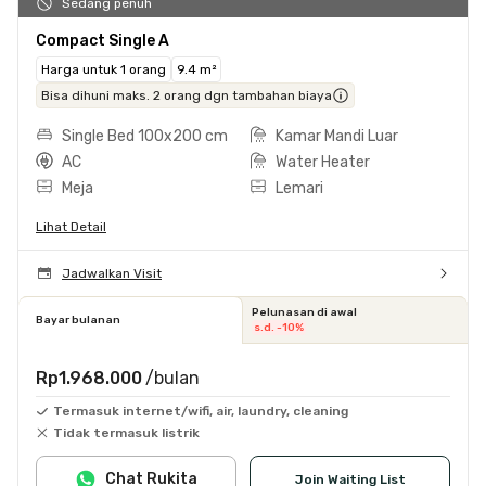
Sedang penuh
Compact Single A
Harga untuk 1 orang
9.4 m²
Bisa dihuni maks. 2 orang dgn tambahan biaya
Single Bed 100x200 cm
Kamar Mandi Luar
AC
Water Heater
Meja
Lemari
Lihat Detail
Jadwalkan Visit
Pelunasan di awal
Bayar bulanan
s.d. -10%
Rp1.968.000
/bulan
Termasuk internet/wifi, air, laundry, cleaning
Tidak termasuk listrik
Chat Rukita
Join Waiting List