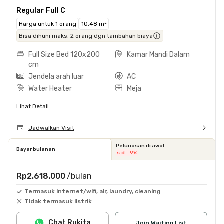
Regular Full C
Harga untuk 1 orang
10.48 m²
Bisa dihuni maks. 2 orang dgn tambahan biaya
Full Size Bed 120x200
Kamar Mandi Dalam
cm
Jendela arah luar
AC
Water Heater
Meja
Lihat Detail
Jadwalkan Visit
Pelunasan di awal
Bayar bulanan
s.d. -9%
Rp2.618.000
/bulan
Termasuk internet/wifi, air, laundry, cleaning
Tidak termasuk listrik
Chat Rukita
Join Waiting List