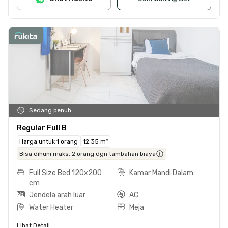
Sedang penuh
Regular Full B
Harga untuk 1 orang
12.35 m²
Bisa dihuni maks. 2 orang dgn tambahan biaya
Full Size Bed 120x200
Kamar Mandi Dalam
cm
Jendela arah luar
AC
Water Heater
Meja
Lihat Detail