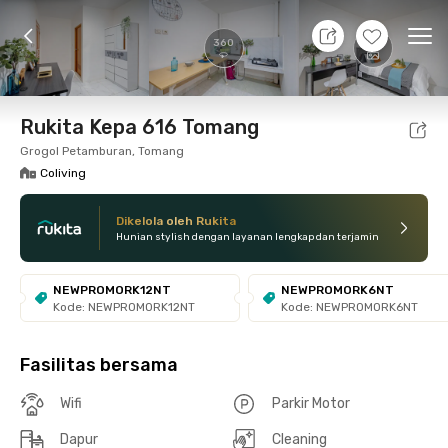
7 Agt 26 - Belum tahu
+
18
Ope
360
Foto
Fasilitas bersama
Lokasi
Kamar
Atura
Rukita Kepa 616 Tomang
Grogol Petamburan, Tomang
Coliving
Dikelola oleh Rukita
Hunian stylish dengan layanan lengkap dan terjamin
NEWPROMORK12NT
NEWPROMORK6NT
Kode: NEWPROMORK12NT
Kode: NEWPROMORK6NT
Fasilitas bersama
Wifi
Parkir Motor
Dapur
Cleaning