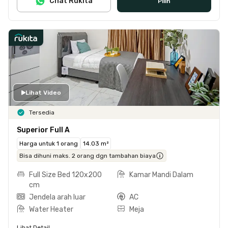
Chat Rukita
Pilih
Lihat Video
Tersedia
Superior Full A
Harga untuk 1 orang
14.03 m²
Bisa dihuni maks. 2 orang dgn tambahan biaya
Full Size Bed 120x200
Kamar Mandi Dalam
cm
Jendela arah luar
AC
Water Heater
Meja
Lihat Detail