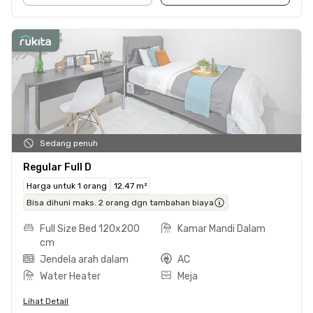
Sedang penuh
Regular Full D
Harga untuk 1 orang
12.47 m²
Bisa dihuni maks. 2 orang dgn tambahan biaya
Full Size Bed 120x200
Kamar Mandi Dalam
cm
Jendela arah dalam
AC
Water Heater
Meja
Lihat Detail