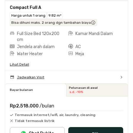
Compact Full A
Harga untuk 1 orang
9.82 m²
Bisa dihuni maks. 2 orang dgn tambahan biaya
Full Size Bed 120x200
Kamar Mandi Dalam
cm
Jendela arah dalam
AC
Water Heater
Meja
Lihat Detail
Jadwalkan Visit
Pelunasan di awal
Bayar bulanan
s.d. -10%
Rp2.518.000
/bulan
Termasuk internet/wifi, air, laundry, cleaning
Tidak termasuk listrik