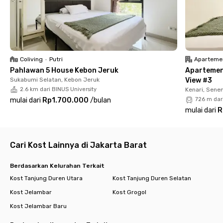
Dekat mall & tempat hangout
📍 Mall Taman Anggrek – 8 menit berkendara
📍 Neo Soho & Central Park – < 10 menit
Fasilitas lengkap untuk kenyamananmu
Coliving
•
Putri
Aparteme
✅ Kamar fully furnished + AC
Pahlawan 5 House Kebon Jeruk
Apartemen
✅ Kamar mandi dalam + shower + water heater
Sukabumi Selatan, Kebon Jeruk
View #3
✅ WiFi cepat
2.6 km dari BINUS University
Kenari, Sene
✅ CCTV 24 jam
mulai dari
Rp1.700.000
/
bulan
726 m dar
mulai dari
R
Fasilitas bersama & layanan tambahan
🍳 Dapur bersama lengkap (kompor, kulkas, dispenser)
🅿️ Parkir motor tersedia
Cari Kost Lainnya di Jakarta Barat
Dengan lokasi strategis dan fasilitas lengkap, tinggal di
Rukita
Kepa 616 Tomang
bikin aktivitasmu lebih mudah dan nyaman
Berdasarkan Kelurahan Terkait
setiap hari. Yuk, booking sekarang sebelum kehabisan kamar!
Kost Tanjung Duren Utara
Kost Tanjung Duren Selatan
Kost Jelambar
Kost Grogol
Kost Jelambar Baru