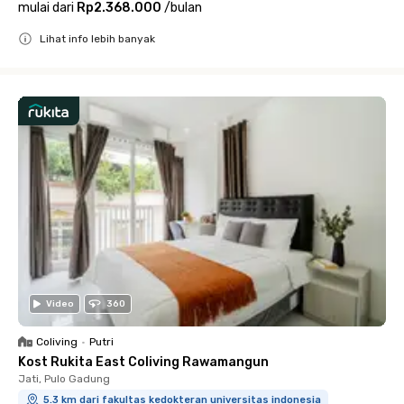
mulai dari
Rp2.368.000
/
bulan
Lihat info lebih banyak
Close
Video
360
Coliving
•
Putri
Kost Rukita East Coliving Rawamangun
Jati, Pulo Gadung
5.3 km dari fakultas kedokteran universitas indonesia