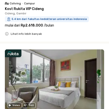
Coliving
•
Campur
Kost Rukita VIP Cideng
Cideng, Gambir
5.4 km dari fakultas kedokteran universitas indonesia
mulai dari
Rp2.618.000
/
bulan
Lihat info lebih banyak
Close
Video
360