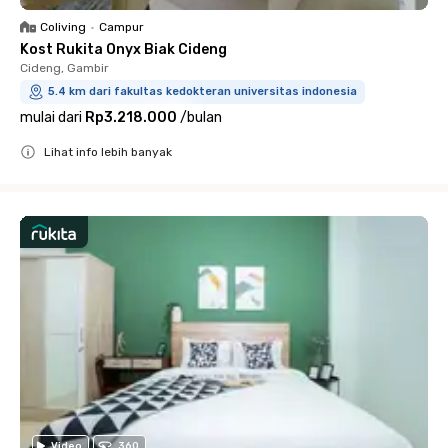
Coliving
•
Campur
Kost Rukita Onyx Biak Cideng
Cideng, Gambir
5.4 km dari fakultas kedokteran universitas indonesia
mulai dari
Rp3.218.000
/
bulan
Lihat info lebih banyak
Close
Video
360