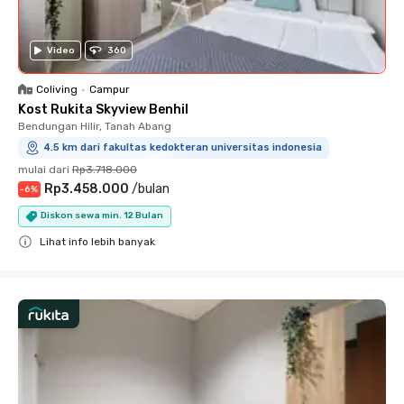
Video
360
Coliving
•
Campur
Kost Rukita Skyview Benhil
Bendungan Hilir, Tanah Abang
4.5 km dari fakultas kedokteran universitas indonesia
mulai dari
Rp3.718.000
Rp3.458.000
/
bulan
-
6
%
Diskon sewa min. 12 Bulan
Lihat info lebih banyak
Close