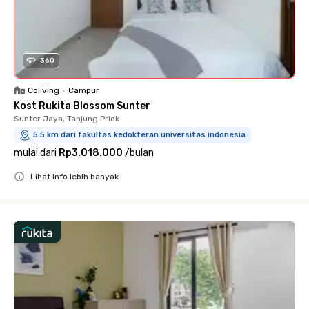
360
Coliving
•
Campur
Kost Rukita Blossom Sunter
Sunter Jaya, Tanjung Priok
5.5 km dari fakultas kedokteran universitas indonesia
mulai dari
Rp3.018.000
/
bulan
Lihat info lebih banyak
Close