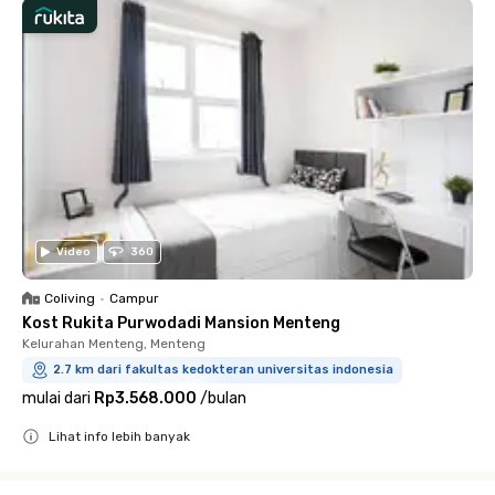
Video
360
Coliving
•
Campur
Kost Rukita Purwodadi Mansion Menteng
Kelurahan Menteng, Menteng
2.7 km dari fakultas kedokteran universitas indonesia
mulai dari
Rp3.568.000
/
bulan
Lihat info lebih banyak
Close