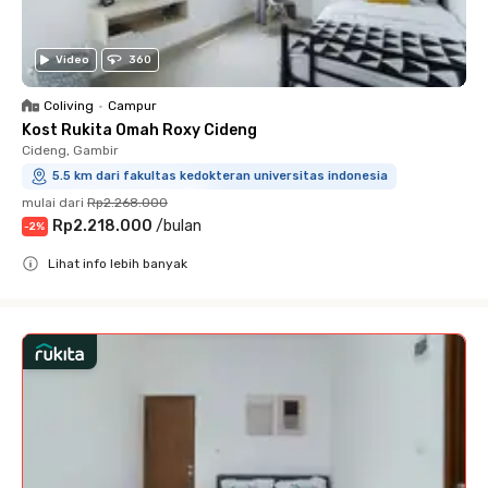
Video
360
Coliving
•
Campur
Kost Rukita Omah Roxy Cideng
Cideng, Gambir
5.5 km dari fakultas kedokteran universitas indonesia
mulai dari
Rp2.268.000
Rp2.218.000
/
bulan
-
2
%
Lihat info lebih banyak
Close