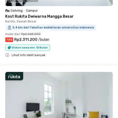
Coliving
•
Campur
Kost Rukita Dwiwarna Mangga Besar
Kartini, Sawah Besar
5.4 km dari fakultas kedokteran universitas indonesia
mulai dari
Rp2.668.000
Rp2.311.200
/
bulan
-
13
%
Diskon sewa min. 12 Bulan
Lihat info lebih banyak
Close