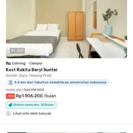
360
Coliving
•
Campur
Kost Rukita Beryl Sunter
Sunter Jaya, Tanjung Priok
4.6 km dari fakultas kedokteran universitas indonesia
mulai dari
Rp2.118.000
Rp1.906.200
/
bulan
-
10
%
Diskon sewa min. 12 Bulan
Lihat info lebih banyak
Close