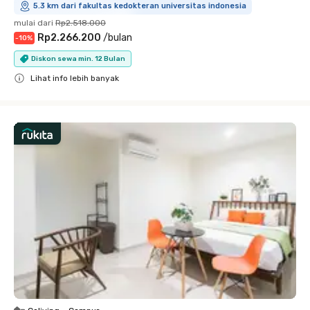
5.3 km dari fakultas kedokteran universitas indonesia
mulai dari
Rp2.518.000
Rp2.266.200
/
bulan
-
10
%
Diskon sewa min. 12 Bulan
Lihat info lebih banyak
Close