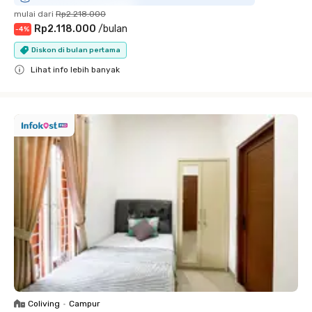
mulai dari
Rp2.218.000
Rp2.118.000
/
bulan
-
4
%
Diskon di bulan pertama
Lihat info lebih banyak
Close
Coliving
•
Campur