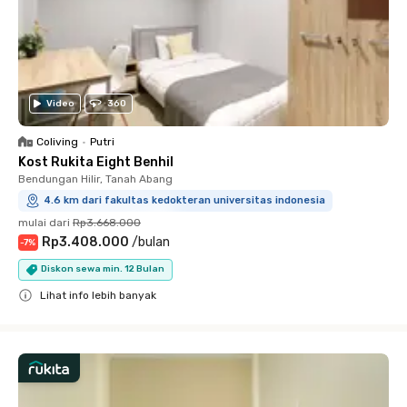
Video
360
Coliving
•
Putri
Kost Rukita Eight Benhil
Bendungan Hilir, Tanah Abang
4.6 km dari fakultas kedokteran universitas indonesia
mulai dari
Rp3.668.000
Rp3.408.000
/
bulan
-
7
%
Diskon sewa min. 12 Bulan
Lihat info lebih banyak
Close