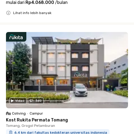
mulai dari
Rp4.068.000
/
bulan
Lihat info lebih banyak
Close
Video
360
Coliving
•
Campur
Kost Rukita Permata Tomang
Tomang, Grogol Petamburan
6.4 km dari fakultas kedokteran universitas indonesia