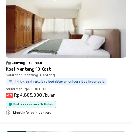
Coliving
•
Campur
Kost Menteng 10 Kost
Kelurahan Menteng, Menteng
1.4 km dari fakultas kedokteran universitas indonesia
mulai dari
Rp5.000.000
Rp4.885.000
/
bulan
-
2
%
Diskon sewa min. 12 Bulan
Lihat info lebih banyak
Close