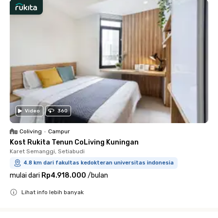
Video
360
Coliving
•
Campur
Kost Rukita Tenun CoLiving Kuningan
Karet Semanggi, Setiabudi
4.8 km dari fakultas kedokteran universitas indonesia
mulai dari
Rp4.918.000
/
bulan
Lihat info lebih banyak
Close