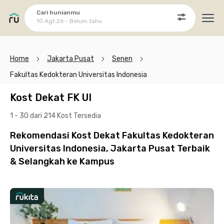
Cari hunianmu
10 Agt 26 - Belum tahu
Ope
Home
Jakarta Pusat
Senen
Fakultas Kedokteran Universitas Indonesia
Kost Dekat FK UI
1 - 30 dari 214 Kost
Tersedia
Rekomendasi Kost Dekat Fakultas Kedokteran
Universitas Indonesia, Jakarta Pusat Terbaik
& Selangkah ke Kampus