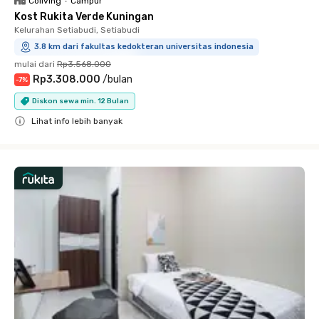
Coliving
•
Campur
Kost Rukita Verde Kuningan
Kelurahan Setiabudi, Setiabudi
3.8 km dari fakultas kedokteran universitas indonesia
mulai dari
Rp3.568.000
Rp3.308.000
/
bulan
-
7
%
Diskon sewa min. 12 Bulan
Lihat info lebih banyak
Close