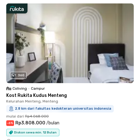
360
Coliving
•
Campur
Kost Rukita Kudus Menteng
Kelurahan Menteng, Menteng
2.8 km dari fakultas kedokteran universitas indonesia
mulai dari
Rp4.068.000
Rp3.808.000
/
bulan
-
6
%
Diskon sewa min. 12 Bulan