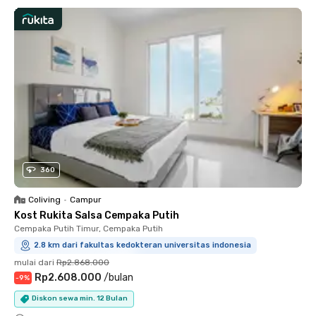
360
Coliving
•
Campur
Kost Rukita Salsa Cempaka Putih
Cempaka Putih Timur, Cempaka Putih
2.8 km dari fakultas kedokteran universitas indonesia
mulai dari
Rp2.868.000
Rp2.608.000
/
bulan
-
9
%
Diskon sewa min. 12 Bulan