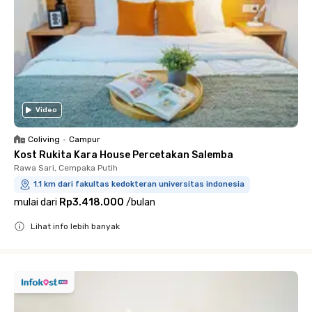
Video
Coliving
•
Campur
Kost Rukita Kara House Percetakan Salemba
Rawa Sari, Cempaka Putih
1.1 km dari fakultas kedokteran universitas indonesia
mulai dari
Rp3.418.000
/
bulan
Lihat info lebih banyak
Close