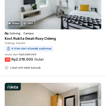
Video
360
Coliving
•
Campur
Kost Rukita Omah Roxy Cideng
Cideng, Gambir
4.4 km dari citywalk sudirman
mulai dari
Rp2.268.000
Rp2.218.000
/
bulan
-
2
%
Lihat info lebih banyak
Close