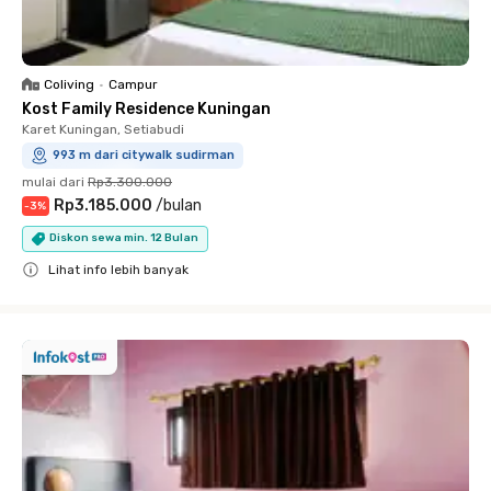
Coliving
•
Campur
Kost Family Residence Kuningan
Karet Kuningan, Setiabudi
993 m dari citywalk sudirman
mulai dari
Rp3.300.000
Rp3.185.000
/
bulan
-
3
%
Diskon sewa min. 12 Bulan
Lihat info lebih banyak
Close