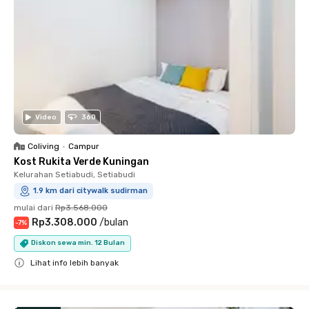
Video
360
Coliving
•
Campur
Kost Rukita Verde Kuningan
Kelurahan Setiabudi, Setiabudi
1.9 km dari citywalk sudirman
mulai dari
Rp3.568.000
Rp3.308.000
/
bulan
-
7
%
Diskon sewa min. 12 Bulan
Lihat info lebih banyak
Close