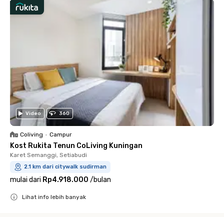
Video
360
Coliving
•
Campur
Kost Rukita Tenun CoLiving Kuningan
Karet Semanggi, Setiabudi
2.1 km dari citywalk sudirman
mulai dari
Rp4.918.000
/
bulan
Lihat info lebih banyak
Close