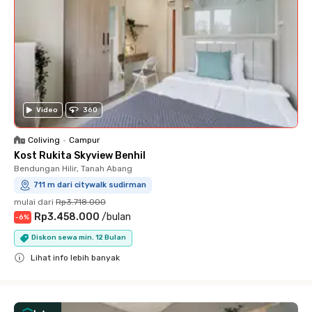
Video
360
Coliving
•
Campur
Kost Rukita Skyview Benhil
Bendungan Hilir, Tanah Abang
711 m dari citywalk sudirman
mulai dari
Rp3.718.000
Rp3.458.000
/
bulan
-
6
%
Diskon sewa min. 12 Bulan
Lihat info lebih banyak
Close