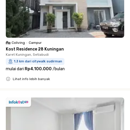
Coliving
•
Campur
Kost Residence 28 Kuningan
Karet Kuningan, Setiabudi
1.3 km dari citywalk sudirman
mulai dari
Rp4.100.000
/
bulan
Lihat info lebih banyak
Close