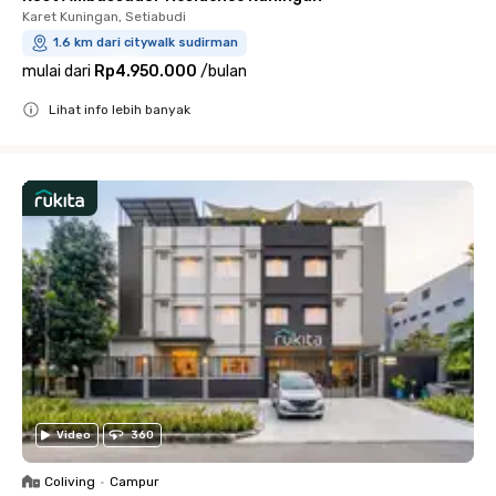
Karet Kuningan, Setiabudi
1.6 km dari citywalk sudirman
mulai dari
Rp4.950.000
/
bulan
Lihat info lebih banyak
Close
Video
360
Coliving
•
Campur