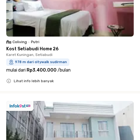
Coliving
•
Putri
Kost Setiabudi Home 26
Karet Kuningan, Setiabudi
978 m dari citywalk sudirman
mulai dari
Rp3.400.000
/
bulan
Lihat info lebih banyak
Close