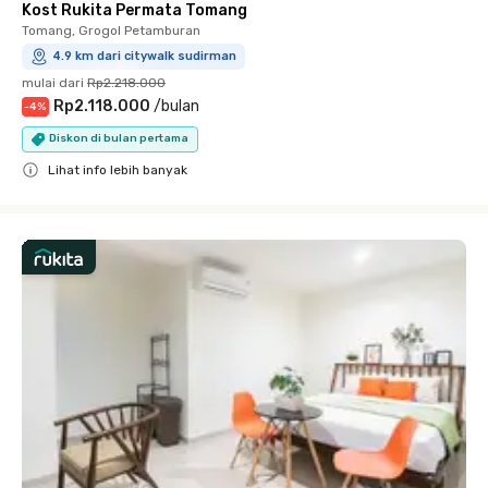
Kost Rukita Permata Tomang
Tomang, Grogol Petamburan
4.9 km dari citywalk sudirman
mulai dari
Rp2.218.000
Rp2.118.000
/
bulan
-
4
%
Diskon di bulan pertama
Lihat info lebih banyak
Close