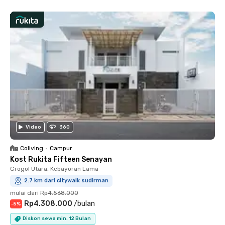
Video
360
Coliving
•
Campur
Kost Rukita Fifteen Senayan
Grogol Utara, Kebayoran Lama
2.7 km dari citywalk sudirman
mulai dari
Rp4.568.000
Rp4.308.000
/
bulan
-
5
%
Diskon sewa min. 12 Bulan