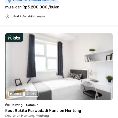
1.0 km dari citywalk sudirman
mulai dari
Rp3.200.000
/
bulan
Lihat info lebih banyak
Close
Video
360
Coliving
•
Campur
Kost Rukita Purwodadi Mansion Menteng
Kelurahan Menteng, Menteng