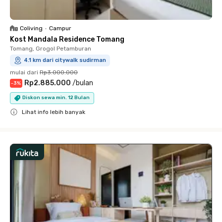
Coliving
•
Campur
Kost Mandala Residence Tomang
Tomang, Grogol Petamburan
4.1 km dari citywalk sudirman
mulai dari
Rp3.000.000
Rp2.885.000
/
bulan
-
3
%
Diskon sewa min. 12 Bulan
Lihat info lebih banyak
Close