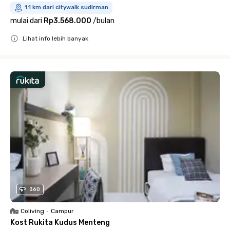
1.1 km dari citywalk sudirman
mulai dari
Rp3.568.000
/
bulan
Lihat info lebih banyak
Close
360
Coliving
•
Campur
Kost Rukita Kudus Menteng