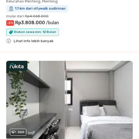
Kelurahan Menteng, Menteng
1.1 km dari citywalk sudirman
mulai dari
Rp4.068.000
Rp3.808.000
/
bulan
-
6
%
Diskon sewa min. 12 Bulan
Lihat info lebih banyak
Close
360