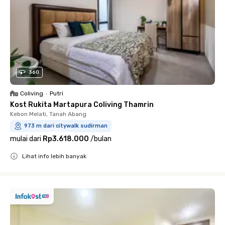
360
Coliving
•
Putri
Kost Rukita Martapura Coliving Thamrin
Kebon Melati, Tanah Abang
973 m dari citywalk sudirman
mulai dari
Rp3.618.000
/
bulan
Lihat info lebih banyak
Close