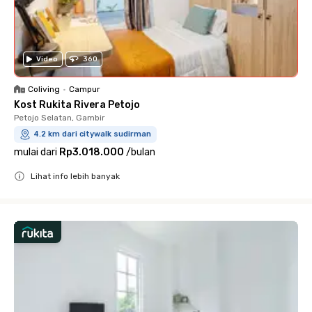
Video
360
Coliving
•
Campur
Kost Rukita Rivera Petojo
Petojo Selatan, Gambir
4.2 km dari citywalk sudirman
mulai dari
Rp3.018.000
/
bulan
Lihat info lebih banyak
Close