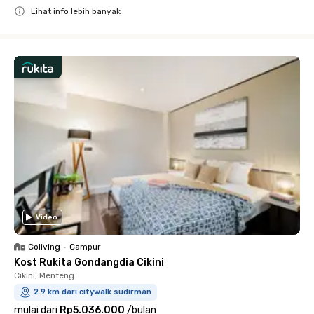
Lihat info lebih banyak
Close
Video
Coliving
•
Campur
Kost Rukita Gondangdia Cikini
Cikini, Menteng
2.9 km dari citywalk sudirman
mulai dari
Rp5.036.000
/
bulan