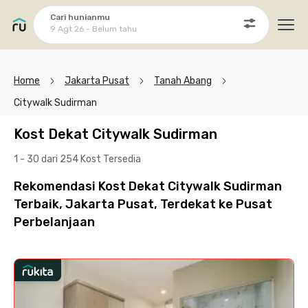
Cari hunianmu
9 Agt 26 - Belum tahu
Ope
Home
Jakarta Pusat
Tanah Abang
Citywalk Sudirman
Kost Dekat Citywalk Sudirman
1 - 30 dari 254 Kost
Tersedia
Rekomendasi Kost Dekat Citywalk Sudirman
Terbaik, Jakarta Pusat, Terdekat ke Pusat
Perbelanjaan