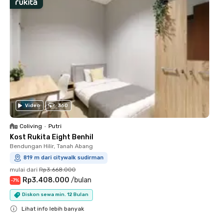
Video
360
Coliving
•
Putri
Kost Rukita Eight Benhil
Bendungan Hilir, Tanah Abang
819 m dari citywalk sudirman
mulai dari
Rp3.668.000
Rp3.408.000
/
bulan
-
7
%
Diskon sewa min. 12 Bulan
Lihat info lebih banyak