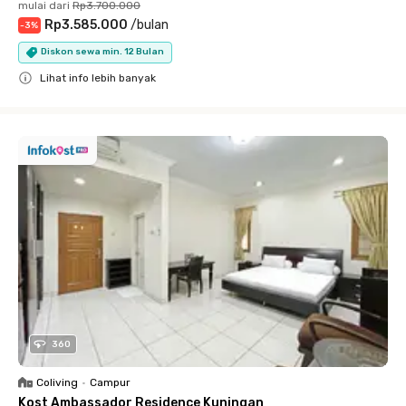
mulai dari
Rp3.700.000
Rp3.585.000
/
bulan
-
3
%
Diskon sewa min. 12 Bulan
Lihat info lebih banyak
Close
360
Coliving
•
Campur
Kost Ambassador Residence Kuningan