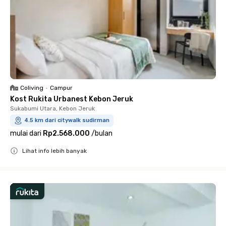
Coliving
•
Campur
Kost Rukita Urbanest Kebon Jeruk
Sukabumi Utara, Kebon Jeruk
4.5 km dari citywalk sudirman
mulai dari
Rp2.568.000
/
bulan
Lihat info lebih banyak
Close