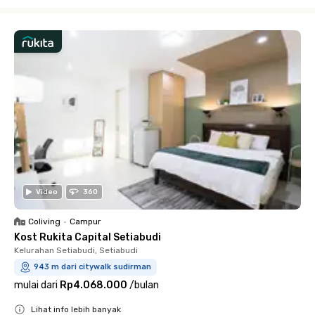
Close
Video
360
Coliving
•
Campur
Kost Rukita Capital Setiabudi
Kelurahan Setiabudi, Setiabudi
943 m dari citywalk sudirman
mulai dari
Rp4.068.000
/
bulan
Lihat info lebih banyak