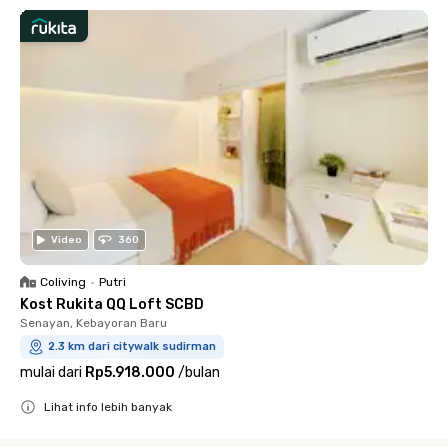
Video
360
Coliving
•
Putri
Kost Rukita QQ Loft SCBD
Senayan, Kebayoran Baru
2.3 km dari citywalk sudirman
mulai dari
Rp5.918.000
/
bulan
Lihat info lebih banyak
Close