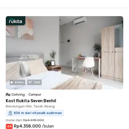
Close
Video
360
Coliving
•
Campur
Kost Rukita Seven Benhil
Bendungan Hilir, Tanah Abang
836 m dari citywalk sudirman
mulai dari
Rp4.618.000
Rp4.358.000
/
bulan
-
5
%