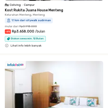
Coliving
•
Campur
Kost Rukita Juana House Menteng
Kelurahan Menteng, Menteng
1.1 km dari citywalk sudirman
mulai dari
Rp3.918.000
Rp3.658.000
/
bulan
-
6
%
Diskon sewa min. 12 Bulan
Lihat info lebih banyak
Close