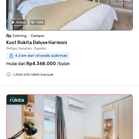
Video
360
Coliving
•
Campur
Kost Rukita Deluxe Harmoni
Petojo Selatan, Gambir
4.2 km dari citywalk sudirman
mulai dari
Rp4.368.000
/
bulan
Lihat info lebih banyak
Close