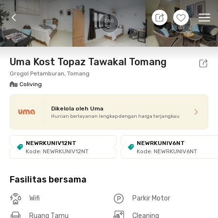
7 Agt 26 - Belum tahu
+
5
Ope
360
Foto
Fasilitas bersama
Promo cUma-cUma
Loka
Uma Kost Topaz Tawakal Tomang
Grogol Petamburan, Tomang
Coliving
Dikelola oleh Uma
Hunian berlayanan lengkap dengan harga terjangkau
NEWRKUNIV12NT
NEWRKUNIV6NT
Kode: NEWRKUNIV12NT
Kode: NEWRKUNIV6NT
Fasilitas bersama
Wifi
Parkir Motor
Ruang Tamu
Cleaning