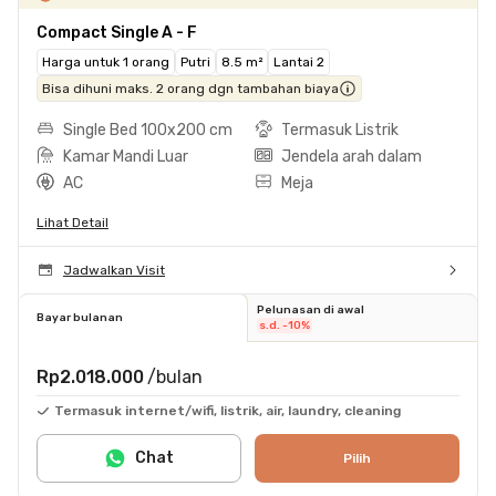
Compact Single A - F
Harga untuk 1 orang
Putri
8.5 m²
Lantai 2
Bisa dihuni maks. 2 orang dgn tambahan biaya
Single Bed 100x200 cm
Termasuk Listrik
Kamar Mandi Luar
Jendela arah dalam
AC
Meja
Lihat Detail
Jadwalkan Visit
Pelunasan di awal
Bayar bulanan
s.d. -10%
Rp2.018.000
/bulan
Termasuk internet/wifi, listrik, air, laundry, cleaning
Chat
Pilih