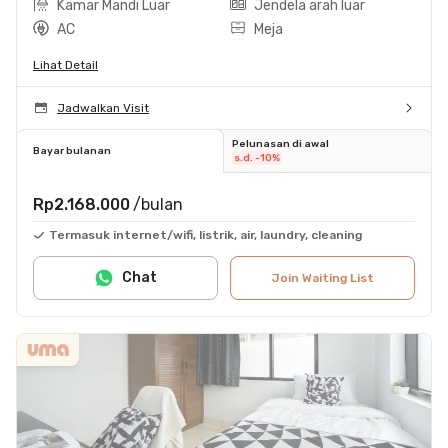
Kamar Mandi Luar
Jendela arah luar
AC
Meja
Lihat Detail
Jadwalkan Visit
Pelunasan di awal
Bayar bulanan
s.d. -10%
Rp2.168.000
/bulan
Termasuk internet/wifi, listrik, air, laundry, cleaning
Chat
Join Waiting List