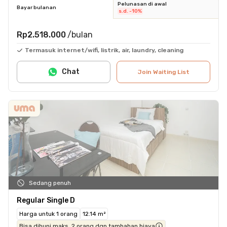
Pelunasan di awal
Bayar bulanan
s.d. -10%
Rp2.518.000
/bulan
Termasuk internet/wifi, listrik, air, laundry, cleaning
Chat
Join Waiting List
Sedang penuh
Regular Single D
Harga untuk 1 orang
12.14 m²
Bisa dihuni maks. 2 orang dgn tambahan biaya