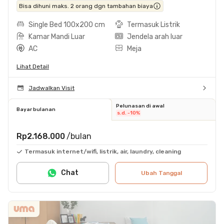
Bisa dihuni maks. 2 orang dgn tambahan biaya
Single Bed 100x200 cm
Termasuk Listrik
Kamar Mandi Luar
Jendela arah luar
AC
Meja
Lihat Detail
Jadwalkan Visit
Pelunasan di awal
Bayar bulanan
s.d. -10%
Rp2.168.000
/bulan
Termasuk internet/wifi, listrik, air, laundry, cleaning
Chat
Ubah Tanggal