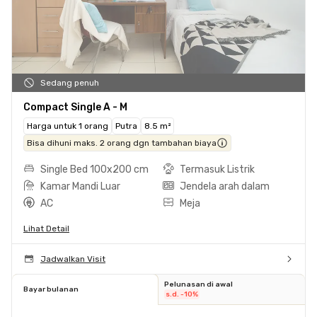
Sedang penuh
Compact Single A - M
Harga untuk 1 orang
Putra
8.5 m²
Bisa dihuni maks. 2 orang dgn tambahan biaya
Single Bed 100x200 cm
Termasuk Listrik
Kamar Mandi Luar
Jendela arah dalam
AC
Meja
Lihat Detail
Jadwalkan Visit
Pelunasan di awal
Bayar bulanan
s.d. -10%