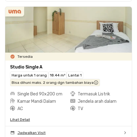
Tersedia
Studio Single A
Harga untuk 1 orang
18.44 m²
Lantai 1
Bisa dihuni maks. 2 orang dgn tambahan biaya
Single Bed 90x200 cm
Termasuk Listrik
Kamar Mandi Dalam
Jendela arah dalam
AC
TV
Lihat Detail
Jadwalkan Visit