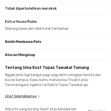
Tidak diperbolehkan merokok
Extra House Rules
Dilarang bawa alat elektronik tambahan
Boleh Membawa Pets
Aturan Menginap
Tentang Uma Kost Topaz Tawakal Tomang
Nggak perlu lagi bangun pagi-pagi demi mengejar kereta dan
bus ke kampus. Kalau kamu mahasiswa Trisakti atau
Tarumanagara, ngekost di Rukita Topaz Tawakal aja.
Kost coliving eksklusif berkonsep coliving ini berlokasi hanya 5
Lihat Selengkapnya
menit jalan kaki ke kampus Trisakti Kampus A dan 15 menit ke
kampus Untar. Kalau kamu bawa motor, nggak masalah karena
Ada info yang kurang tepat atau kendala lain
parkiran motor Rukita Topaz Tawakal Tomang siap