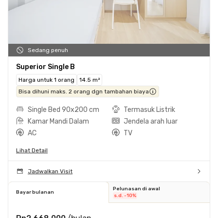
Sedang penuh
Superior Single B
Harga untuk 1 orang
14.5 m²
Bisa dihuni maks. 2 orang dgn tambahan biaya
Single Bed 90x200 cm
Termasuk Listrik
Kamar Mandi Dalam
Jendela arah luar
AC
TV
Lihat Detail
Jadwalkan Visit
Pelunasan di awal
Bayar bulanan
s.d. -10%