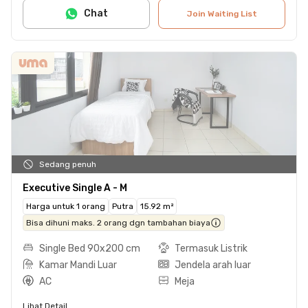
Chat
Join Waiting List
Sedang penuh
Executive Single A - M
Harga untuk 1 orang
Putra
15.92 m²
Bisa dihuni maks. 2 orang dgn tambahan biaya
Single Bed 90x200 cm
Termasuk Listrik
Kamar Mandi Luar
Jendela arah luar
AC
Meja
Lihat Detail