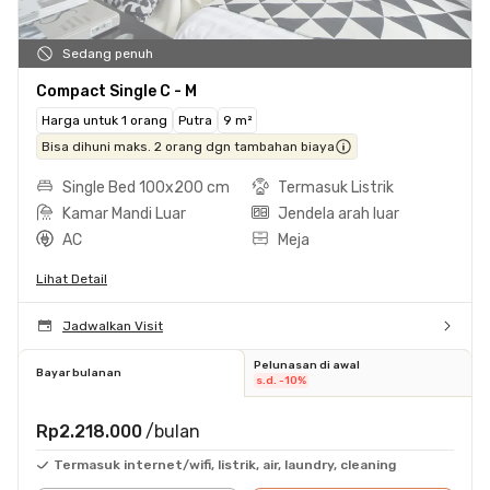
Sedang penuh
Compact Single C - M
Harga untuk 1 orang
Putra
9 m²
Bisa dihuni maks. 2 orang dgn tambahan biaya
Single Bed 100x200 cm
Termasuk Listrik
Kamar Mandi Luar
Jendela arah luar
AC
Meja
Lihat Detail
Jadwalkan Visit
Pelunasan di awal
Bayar bulanan
s.d. -10%
Rp2.218.000
/bulan
Termasuk internet/wifi, listrik, air, laundry, cleaning