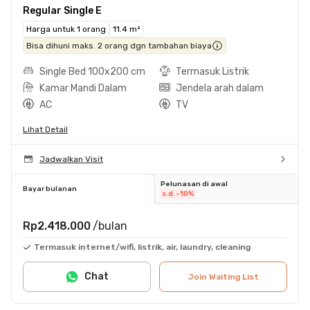
Regular Single E
Harga untuk 1 orang
11.4 m²
Bisa dihuni maks. 2 orang dgn tambahan biaya
Single Bed 100x200 cm
Termasuk Listrik
Kamar Mandi Dalam
Jendela arah dalam
AC
TV
Lihat Detail
Jadwalkan Visit
Pelunasan di awal
Bayar bulanan
s.d. -10%
Rp2.418.000
/bulan
Termasuk internet/wifi, listrik, air, laundry, cleaning
Chat
Join Waiting List