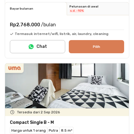
Pelunasan di awal
Bayar bulanan
s.d. -10%
Rp2.768.000
/bulan
Termasuk internet/wifi, listrik, air, laundry, cleaning
Chat
Pilih
Tersedia dari 2 Sep 2026
Compact Single B - M
Harga untuk 1 orang
Putra
8.5 m²