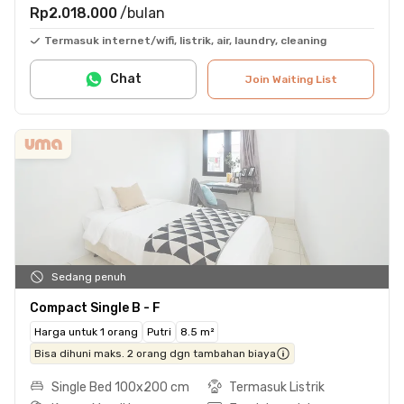
Rp2.018.000
/bulan
Termasuk internet/wifi, listrik, air, laundry, cleaning
Chat
Join Waiting List
Sedang penuh
Compact Single B - F
Harga untuk 1 orang
Putri
8.5 m²
Bisa dihuni maks. 2 orang dgn tambahan biaya
Single Bed 100x200 cm
Termasuk Listrik