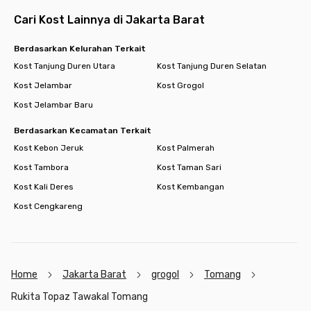
- Central Park 1.3 km
- Neo Soho 1.3 km
Cari Kost Lainnya di Jakarta Barat
Rumah Sakit
Berdasarkan Kelurahan Terkait
- RS Sumber Waras 0.4 km
Kost Tanjung Duren Utara
Kost Tanjung Duren Selatan
- Royal Taruma 1.5 km
Kost Jelambar
Kost Grogol
Transportasi Umum
Kost Jelambar Baru
- Halte Grogol 1 0.8 km
- Stasiun Grogol 3.2 km
Berdasarkan Kecamatan Terkait
- Stasiun Pesing 3.4 km
Kost Kebon Jeruk
Kost Palmerah
Kost Tambora
Kost Taman Sari
Pusat Kuliner
- Food court Central Park
Kost Kali Deres
Kost Kembangan
- Food Court Mall Taman Anggrek
Kost Cengkareng
Masjid/Gereja/Vihara
- GBI Mall Taman Anggrek 2.2 km
- Masjid Raya Al-Isra 3.2 km
- Vihara Ekayana Arama 4.1 km
Home
Jakarta Barat
grogol
Tomang
- Pura Chandra Prabha Jelambar 3.5 km
Rukita Topaz Tawakal Tomang
Minimarket