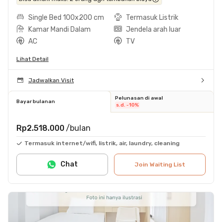
Single Bed 100x200 cm
Termasuk Listrik
Kamar Mandi Dalam
Jendela arah luar
AC
TV
Lihat Detail
Jadwalkan Visit
Pelunasan di awal
Bayar bulanan
s.d. -10%
Rp2.518.000
/bulan
Termasuk internet/wifi, listrik, air, laundry, cleaning
Chat
Join Waiting List