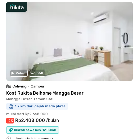
Video
360
Coliving
•
Campur
Kost Rukita Belhome Mangga Besar
Mangga Besar, Taman Sari
1.7 km dari gajah mada plaza
mulai dari
Rp2.668.000
Rp2.408.000
/
bulan
-
9
%
Diskon sewa min. 12 Bulan
Lihat info lebih banyak