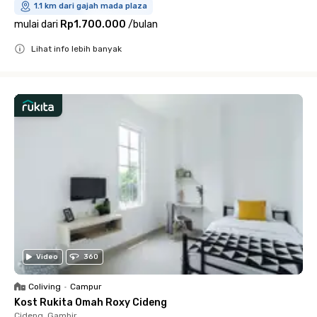
1.1 km dari gajah mada plaza
mulai dari
Rp1.700.000
/
bulan
Lihat info lebih banyak
Close
Video
360
Coliving
•
Campur
Kost Rukita Omah Roxy Cideng
Cideng, Gambir