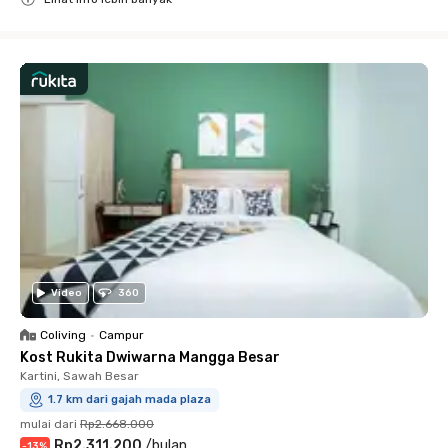
Close
Video
360
Coliving
•
Campur
Kost Rukita Dwiwarna Mangga Besar
Kartini, Sawah Besar
1.7 km dari gajah mada plaza
mulai dari
Rp2.668.000
Rp2.311.200
/
bulan
-
13
%