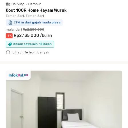
Coliving
•
Campur
Kost 100R Home Hayam Wuruk
Taman Sari, Taman Sari
794 m dari gajah mada plaza
mulai dari
Rp2.250.000
Rp2.135.000
/
bulan
-
5
%
Diskon sewa min. 12 Bulan
Lihat info lebih banyak
Close