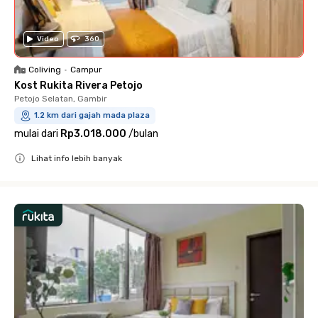
Video
360
Coliving
•
Campur
Kost Rukita Rivera Petojo
Petojo Selatan, Gambir
1.2 km dari gajah mada plaza
mulai dari
Rp3.018.000
/
bulan
Lihat info lebih banyak
Close