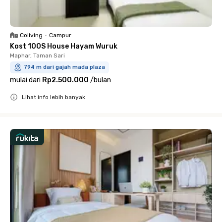
Coliving
•
Campur
Kost 100S House Hayam Wuruk
Maphar, Taman Sari
794 m dari gajah mada plaza
mulai dari
Rp2.500.000
/
bulan
Lihat info lebih banyak
Close