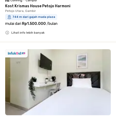
Coliving
•
Campur
Kost Krismas House Petojo Harmoni
Petojo Utara, Gambir
744 m dari gajah mada plaza
mulai dari
Rp1.500.000
/
bulan
Lihat info lebih banyak
Close