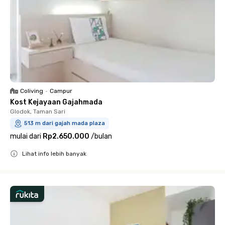
Coliving
•
Campur
Kost Kejayaan Gajahmada
Glodok, Taman Sari
513 m dari gajah mada plaza
mulai dari
Rp2.650.000
/
bulan
Lihat info lebih banyak
Close