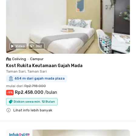
Video
360
Coliving
•
Campur
Kost Rukita Keutamaan Gajah Mada
Taman Sari, Taman Sari
654 m dari gajah mada plaza
mulai dari
Rp2.718.000
Rp2.458.000
/
bulan
-
9
%
Diskon sewa min. 12 Bulan
Lihat info lebih banyak
Close