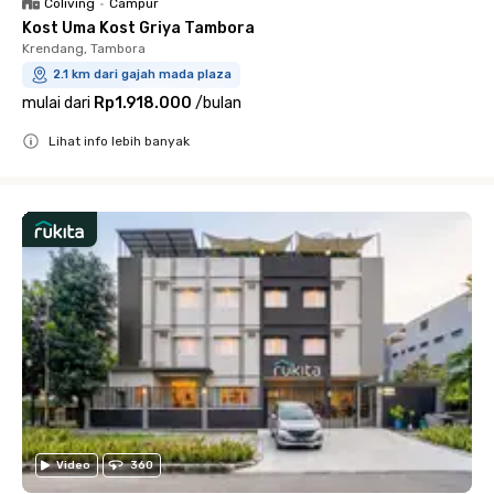
Coliving
•
Campur
Kost Uma Kost Griya Tambora
Krendang, Tambora
2.1 km dari gajah mada plaza
mulai dari
Rp1.918.000
/
bulan
Lihat info lebih banyak
Close
Video
360