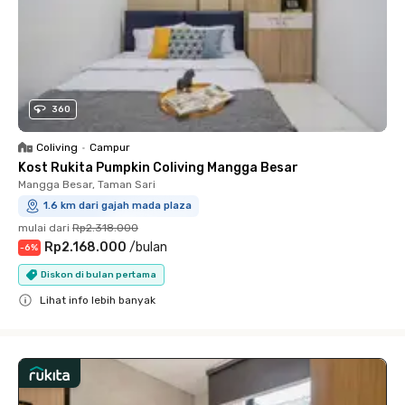
360
Coliving
•
Campur
Kost Rukita Pumpkin Coliving Mangga Besar
Mangga Besar, Taman Sari
1.6 km dari gajah mada plaza
mulai dari
Rp2.318.000
Rp2.168.000
/
bulan
-
6
%
Diskon di bulan pertama
Lihat info lebih banyak
Close