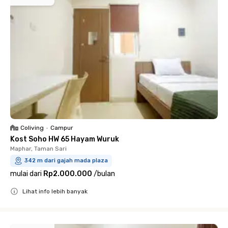
Coliving
•
Campur
Kost Soho HW 65 Hayam Wuruk
Maphar, Taman Sari
342 m dari gajah mada plaza
mulai dari
Rp2.000.000
/
bulan
Lihat info lebih banyak
Close