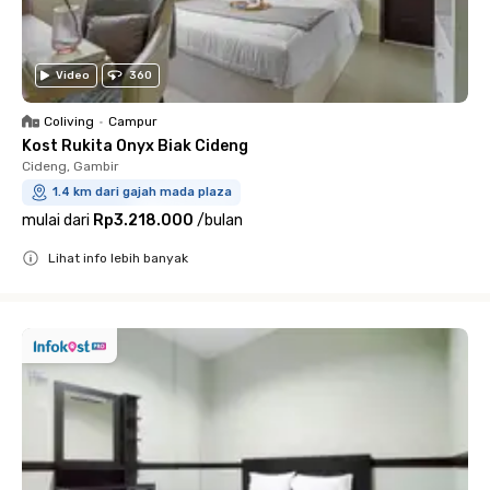
Video
360
Coliving
•
Campur
Kost Rukita Onyx Biak Cideng
Cideng, Gambir
1.4 km dari gajah mada plaza
mulai dari
Rp3.218.000
/
bulan
Lihat info lebih banyak
Close