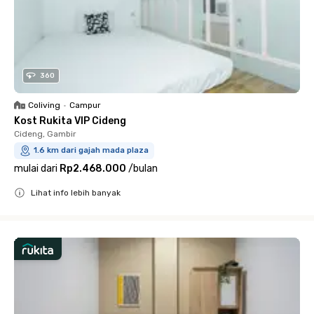
360
Coliving
•
Campur
Kost Rukita VIP Cideng
Cideng, Gambir
1.6 km dari gajah mada plaza
mulai dari
Rp2.468.000
/
bulan
Lihat info lebih banyak
Close