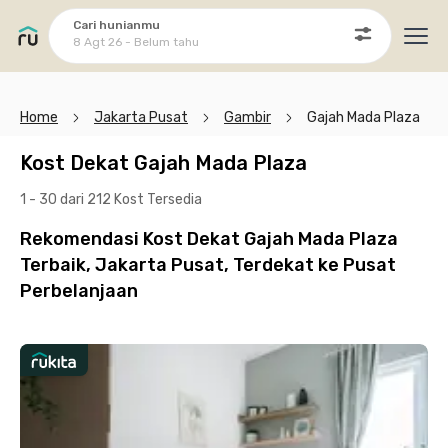
Cari hunianmu
8 Agt 26 - Belum tahu
Ope
Home
Jakarta Pusat
Gambir
Gajah Mada Plaza
Kost Dekat Gajah Mada Plaza
1 - 30 dari 212 Kost
Tersedia
Rekomendasi Kost Dekat Gajah Mada Plaza
Terbaik, Jakarta Pusat, Terdekat ke Pusat
Perbelanjaan