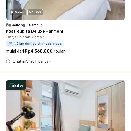
Video
360
Coliving
•
Campur
Kost Rukita Deluxe Harmoni
Petojo Selatan, Gambir
1.2 km dari gajah mada plaza
mulai dari
Rp4.368.000
/
bulan
Lihat info lebih banyak
Close