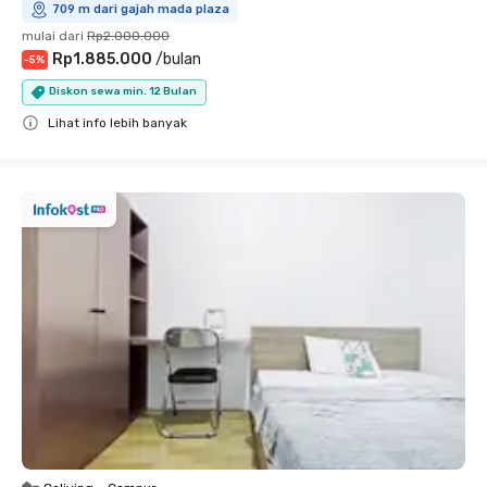
709 m dari gajah mada plaza
mulai dari
Rp2.000.000
Rp1.885.000
/
bulan
-
5
%
Diskon sewa min. 12 Bulan
Lihat info lebih banyak
Close