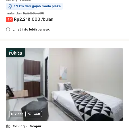
1.9 km dari gajah mada plaza
mulai dari
Rp2.268.000
Rp2.218.000
/
bulan
-
2
%
Lihat info lebih banyak
Close
Video
360
Coliving
•
Campur