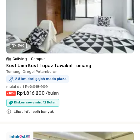
360
Coliving
•
Campur
Kost Uma Kost Topaz Tawakal Tomang
Tomang, Grogol Petamburan
2.8 km dari gajah mada plaza
mulai dari
Rp2.018.000
Rp1.816.200
/
bulan
-
10
%
Diskon sewa min. 12 Bulan
Lihat info lebih banyak
Close