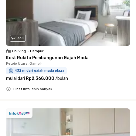
360
Coliving
•
Campur
Kost Rukita Pembangunan Gajah Mada
Petojo Utara, Gambir
432 m dari gajah mada plaza
mulai dari
Rp2.368.000
/
bulan
Lihat info lebih banyak
Close