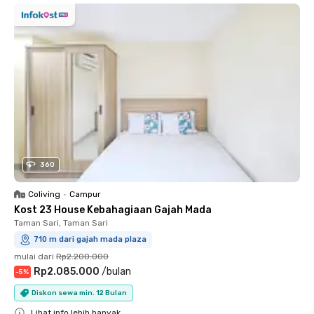
360
Coliving
•
Campur
Kost 23 House Kebahagiaan Gajah Mada
Taman Sari, Taman Sari
710 m dari gajah mada plaza
mulai dari
Rp2.200.000
Rp2.085.000
/
bulan
-
5
%
Diskon sewa min. 12 Bulan
Lihat info lebih banyak