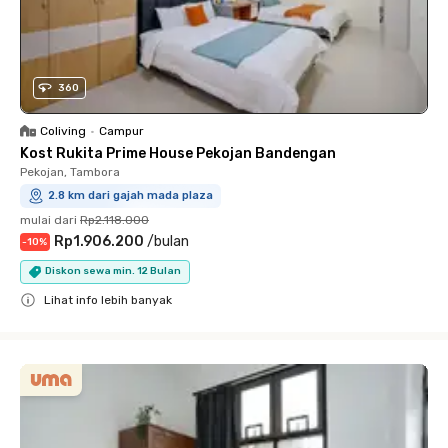
360
Coliving
•
Campur
Kost Rukita Prime House Pekojan Bandengan
Pekojan, Tambora
2.8 km dari gajah mada plaza
mulai dari
Rp2.118.000
Rp1.906.200
/
bulan
-
10
%
Diskon sewa min. 12 Bulan
Lihat info lebih banyak
Close