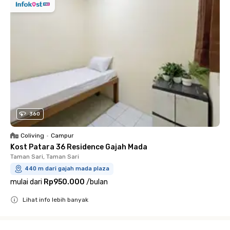
360
Coliving
•
Campur
Kost Patara 36 Residence Gajah Mada
Taman Sari, Taman Sari
440 m dari gajah mada plaza
mulai dari
Rp950.000
/
bulan
Lihat info lebih banyak
Close