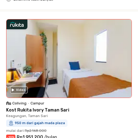
Close
Video
Coliving
•
Campur
Kost Rukita Ivory Taman Sari
Keagungan, Taman Sari
950 m dari gajah mada plaza
mulai dari
Rp2.168.000
Rp1.951.200
/
bulan
-
10
%