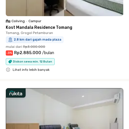
Coliving
•
Campur
Kost Mandala Residence Tomang
Tomang, Grogol Petamburan
2.8 km dari gajah mada plaza
mulai dari
Rp3.000.000
Rp2.885.000
/
bulan
-
3
%
Diskon sewa min. 12 Bulan
Lihat info lebih banyak
Close