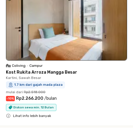
Coliving
•
Campur
Kost Rukita Arroza Mangga Besar
Kartini, Sawah Besar
1.7 km dari gajah mada plaza
mulai dari
Rp2.518.000
Rp2.266.200
/
bulan
-
10
%
Diskon sewa min. 12 Bulan
Lihat info lebih banyak
Close