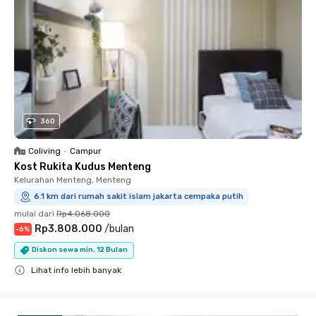
360
Coliving
•
Campur
Kost Rukita Kudus Menteng
Kelurahan Menteng, Menteng
6.1 km dari rumah sakit islam jakarta cempaka putih
mulai dari
Rp4.068.000
Rp3.808.000
/
bulan
-
6
%
Diskon sewa min. 12 Bulan
Lihat info lebih banyak
Close