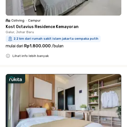
Coliving
•
Campur
Kost Octavius Residence Kemayoran
Galur, Johar Baru
2.2 km dari rumah sakit islam jakarta cempaka putih
mulai dari
Rp1.800.000
/
bulan
Lihat info lebih banyak
Close