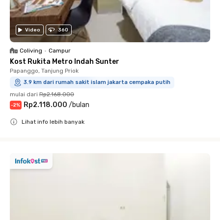
Video
360
Coliving
•
Campur
Kost Rukita Metro Indah Sunter
Papanggo, Tanjung Priok
3.9 km dari rumah sakit islam jakarta cempaka putih
mulai dari
Rp2.168.000
Rp2.118.000
/
bulan
-
2
%
Lihat info lebih banyak
Close