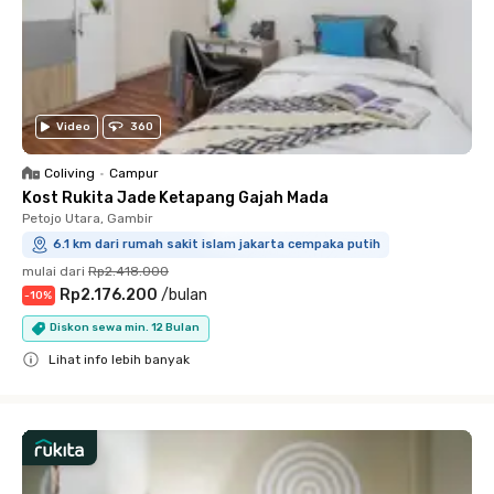
Video
360
Coliving
•
Campur
Kost Rukita Jade Ketapang Gajah Mada
Petojo Utara, Gambir
6.1 km dari rumah sakit islam jakarta cempaka putih
mulai dari
Rp2.418.000
Rp2.176.200
/
bulan
-
10
%
Diskon sewa min. 12 Bulan
Lihat info lebih banyak
Close