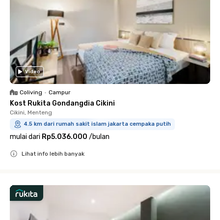
Video
Coliving
•
Campur
Kost Rukita Gondangdia Cikini
Cikini, Menteng
4.5 km dari rumah sakit islam jakarta cempaka putih
mulai dari
Rp5.036.000
/
bulan
Lihat info lebih banyak
Close