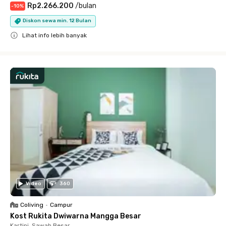
Rp2.266.200
/
bulan
-
10
%
Diskon sewa min. 12 Bulan
Lihat info lebih banyak
Close
Video
360
Coliving
•
Campur
Kost Rukita Dwiwarna Mangga Besar
Kartini, Sawah Besar