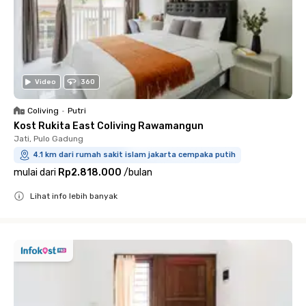
Video
360
Coliving
•
Putri
Kost Rukita East Coliving Rawamangun
Jati, Pulo Gadung
4.1 km dari rumah sakit islam jakarta cempaka putih
mulai dari
Rp2.818.000
/
bulan
Lihat info lebih banyak
Close