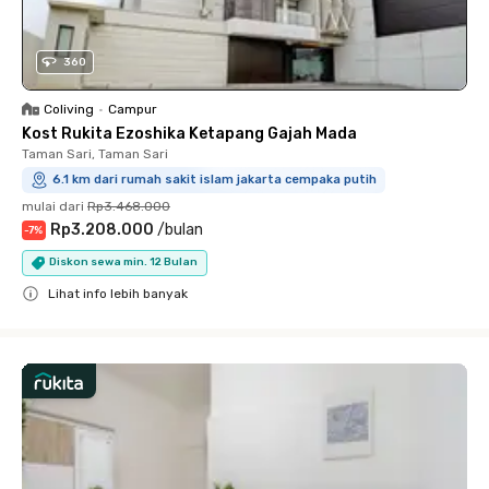
360
Coliving
•
Campur
Kost Rukita Ezoshika Ketapang Gajah Mada
Taman Sari, Taman Sari
6.1 km dari rumah sakit islam jakarta cempaka putih
mulai dari
Rp3.468.000
Rp3.208.000
/
bulan
-
7
%
Diskon sewa min. 12 Bulan
Lihat info lebih banyak
Close