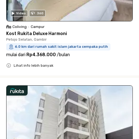
Video
360
Coliving
•
Campur
Kost Rukita Deluxe Harmoni
Petojo Selatan, Gambir
6.0 km dari rumah sakit islam jakarta cempaka putih
mulai dari
Rp4.368.000
/
bulan
Lihat info lebih banyak
Close