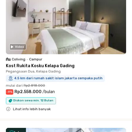
Video
Coliving
•
Campur
Kost Rukita Kosku Kelapa Gading
Pegangsaan Dua, Kelapa Gading
4.5 km dari rumah sakit islam jakarta cempaka putih
mulai dari
Rp2.818.000
Rp2.558.000
/
bulan
-
9
%
Diskon sewa min. 12 Bulan
Lihat info lebih banyak
Close