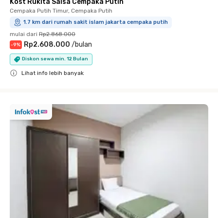
Kost Rukita Salsa Cempaka Putih
Cempaka Putih Timur, Cempaka Putih
1.7 km dari rumah sakit islam jakarta cempaka putih
mulai dari
Rp2.868.000
Rp2.608.000
/
bulan
-
9
%
Diskon sewa min. 12 Bulan
Lihat info lebih banyak
Close