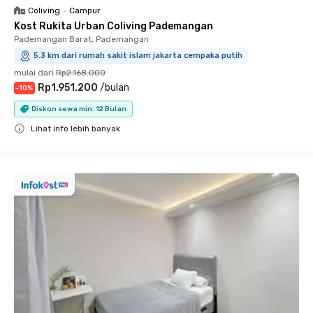
Coliving
•
Campur
Kost Rukita Urban Coliving Pademangan
Pademangan Barat, Pademangan
5.3 km dari rumah sakit islam jakarta cempaka putih
mulai dari
Rp2.168.000
Rp1.951.200
/
bulan
-
10
%
Diskon sewa min. 12 Bulan
Lihat info lebih banyak
Close