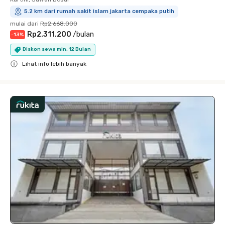
5.2 km dari rumah sakit islam jakarta cempaka putih
mulai dari
Rp2.668.000
Rp2.311.200
/
bulan
-
13
%
Diskon sewa min. 12 Bulan
Lihat info lebih banyak
Close