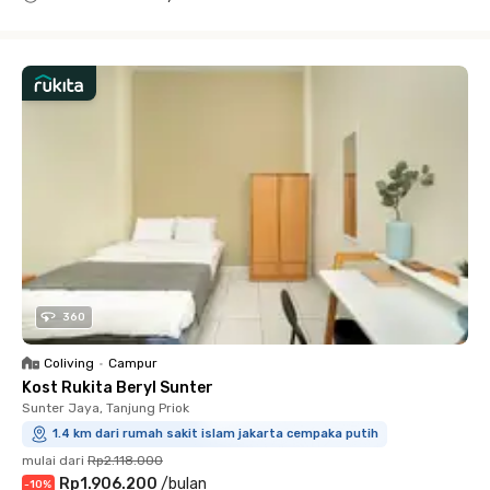
Close
360
Coliving
•
Campur
Kost Rukita Beryl Sunter
Sunter Jaya, Tanjung Priok
1.4 km dari rumah sakit islam jakarta cempaka putih
mulai dari
Rp2.118.000
Rp1.906.200
/
bulan
-
10
%