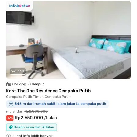
360
Coliving
•
Campur
Kost The One Residence Cempaka Putih
Cempaka Putih Timur, Cempaka Putih
846 m dari rumah sakit islam jakarta cempaka putih
mulai dari
Rp2.800.000
Rp2.650.000
/
bulan
-
5
%
Diskon sewa min. 3 Bulan
Lihat info lebih banyak