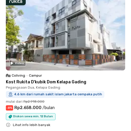
Video
Coliving
•
Campur
Kost Rukita D'kubik Dom Kelapa Gading
Pegangsaan Dua, Kelapa Gading
4.6 km dari rumah sakit islam jakarta cempaka putih
mulai dari
Rp2.918.000
Rp2.658.000
/
bulan
-
8
%
Diskon sewa min. 12 Bulan
Lihat info lebih banyak