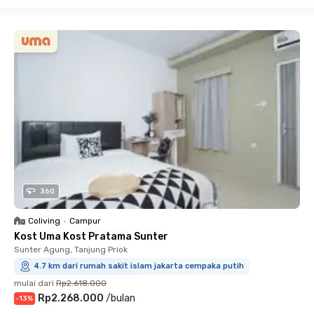
Close
360
Coliving
•
Campur
Kost Uma Kost Pratama Sunter
Sunter Agung, Tanjung Priok
4.7 km dari rumah sakit islam jakarta cempaka putih
mulai dari
Rp2.618.000
Rp2.268.000
/
bulan
-
13
%