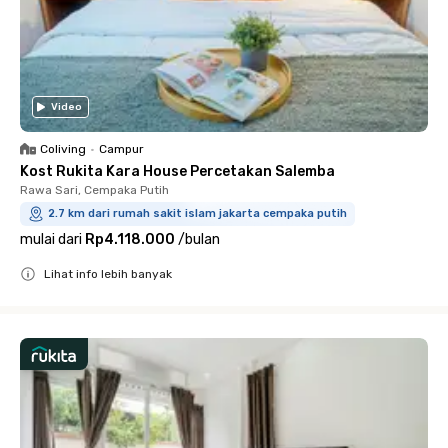
Video
Coliving
•
Campur
Kost Rukita Kara House Percetakan Salemba
Rawa Sari, Cempaka Putih
2.7 km dari rumah sakit islam jakarta cempaka putih
mulai dari
Rp4.118.000
/
bulan
Lihat info lebih banyak
Close