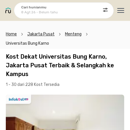
Cari hunianmu
8 Agt 26 - Belum tahu
Ope
Home
Jakarta Pusat
Menteng
Universitas Bung Karno
Kost Dekat Universitas Bung Karno,
Jakarta Pusat Terbaik & Selangkah ke
Kampus
1 - 30 dari 228 Kost
Tersedia