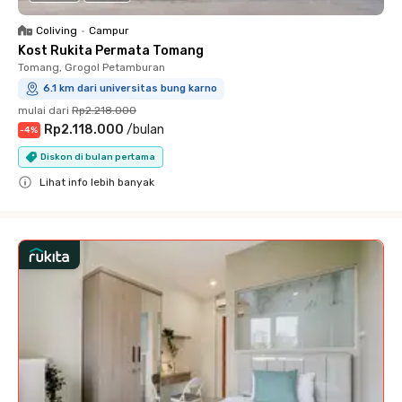
Coliving
•
Campur
Kost Rukita Permata Tomang
Tomang, Grogol Petamburan
6.1 km dari universitas bung karno
mulai dari
Rp2.218.000
Rp2.118.000
/
bulan
-
4
%
Diskon di bulan pertama
Lihat info lebih banyak
Close