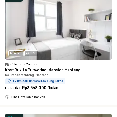
Video
360
Coliving
•
Campur
Kost Rukita Purwodadi Mansion Menteng
Kelurahan Menteng, Menteng
1.9 km dari universitas bung karno
mulai dari
Rp3.568.000
/
bulan
Lihat info lebih banyak
Close