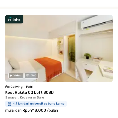
Close
Video
360
Coliving
•
Putri
Kost Rukita QQ Loft SCBD
Senayan, Kebayoran Baru
4.7 km dari universitas bung karno
mulai dari
Rp5.918.000
/
bulan