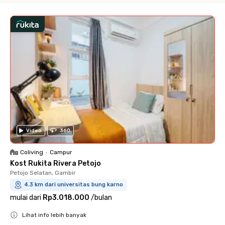
Video
360
Coliving
•
Campur
Kost Rukita Rivera Petojo
Petojo Selatan, Gambir
4.3 km dari universitas bung karno
mulai dari
Rp3.018.000
/
bulan
Lihat info lebih banyak