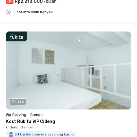
Rp2.218.000
/
bulan
-
2
%
Lihat info lebih banyak
Close
360
Coliving
•
Campur
Kost Rukita VIP Cideng
Cideng, Gambir
5.1 km dari universitas bung karno