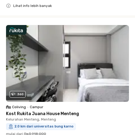
Lihat info lebih banyak
Close
360
Coliving
•
Campur
Kost Rukita Juana House Menteng
Kelurahan Menteng, Menteng
2.0 km dari universitas bung karno
mulai dari
Rp3.918.000