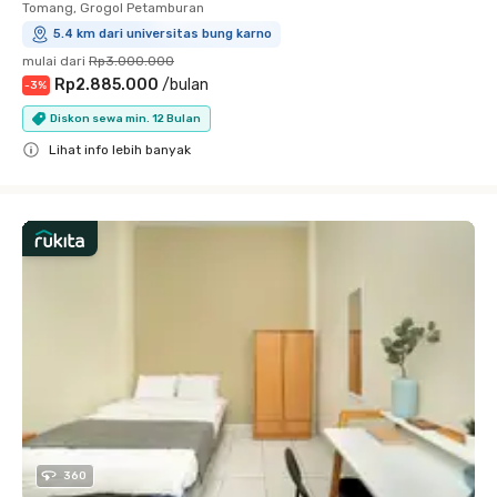
Tomang, Grogol Petamburan
5.4 km dari universitas bung karno
mulai dari
Rp3.000.000
Rp2.885.000
/
bulan
-
3
%
Diskon sewa min. 12 Bulan
Lihat info lebih banyak
Close
360