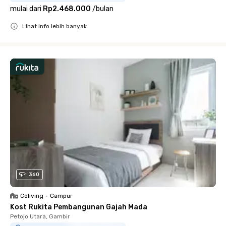
mulai dari
Rp2.468.000
/
bulan
Lihat info lebih banyak
Close
360
Coliving
•
Campur
Kost Rukita Pembangunan Gajah Mada
Petojo Utara, Gambir