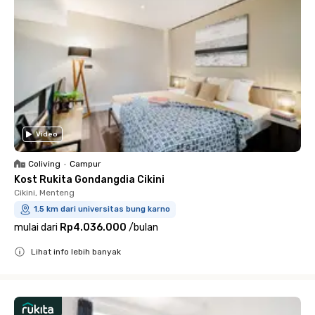
Video
Coliving
•
Campur
Kost Rukita Gondangdia Cikini
Cikini, Menteng
1.5 km dari universitas bung karno
mulai dari
Rp4.036.000
/
bulan
Lihat info lebih banyak
Close