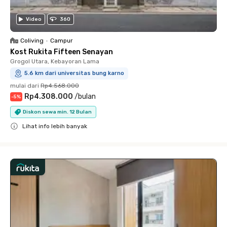
Video
360
Coliving
•
Campur
Kost Rukita Fifteen Senayan
Grogol Utara, Kebayoran Lama
5.6 km dari universitas bung karno
mulai dari
Rp4.568.000
Rp4.308.000
/
bulan
-
5
%
Diskon sewa min. 12 Bulan
Lihat info lebih banyak
Close