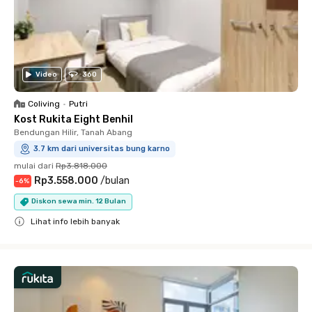
Video
360
Coliving
•
Putri
Kost Rukita Eight Benhil
Bendungan Hilir, Tanah Abang
3.7 km dari universitas bung karno
mulai dari
Rp3.818.000
Rp3.558.000
/
bulan
-
6
%
Diskon sewa min. 12 Bulan
Lihat info lebih banyak
Close