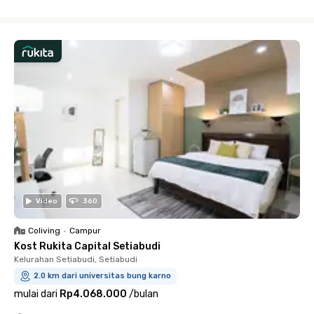
Close
Video
360
Coliving
•
Campur
Kost Rukita Capital Setiabudi
Kelurahan Setiabudi, Setiabudi
2.0 km dari universitas bung karno
mulai dari
Rp4.068.000
/
bulan