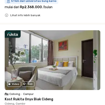
5.1 km dari universitas bung karno
mulai dari
Rp2.368.000
/
bulan
Lihat info lebih banyak
Close
Video
360
Coliving
•
Campur
Kost Rukita Onyx Biak Cideng
Cideng, Gambir