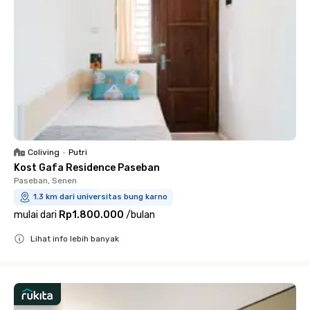
Coliving
•
Putri
Kost Gafa Residence Paseban
Paseban, Senen
1.3 km dari universitas bung karno
mulai dari
Rp1.800.000
/
bulan
Lihat info lebih banyak
Close