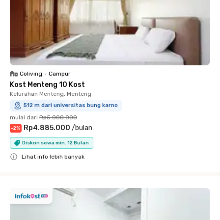
Coliving
•
Campur
Kost Menteng 10 Kost
Kelurahan Menteng, Menteng
512 m dari universitas bung karno
mulai dari
Rp5.000.000
Rp4.885.000
/
bulan
-
2
%
Diskon sewa min. 12 Bulan
Lihat info lebih banyak
Close