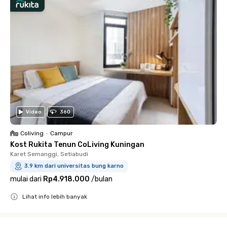
Video
360
Coliving
•
Campur
Kost Rukita Tenun CoLiving Kuningan
Karet Semanggi, Setiabudi
3.9 km dari universitas bung karno
mulai dari
Rp4.918.000
/
bulan
Lihat info lebih banyak
Close