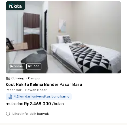
Video
360
Coliving
•
Campur
Kost Rukita Kelinci Bunder Pasar Baru
Pasar Baru, Sawah Besar
4.2 km dari universitas bung karno
mulai dari
Rp2.468.000
/
bulan
Lihat info lebih banyak
Close