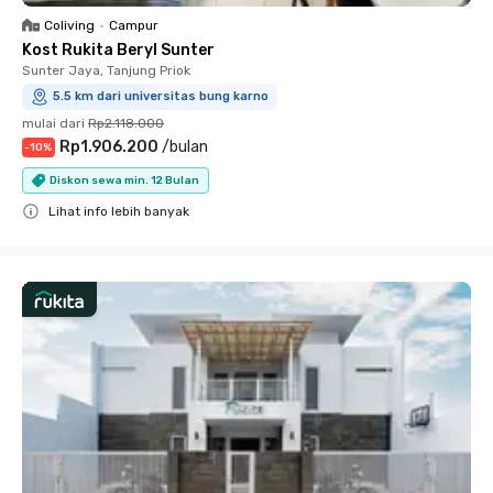
Coliving
•
Campur
Kost Rukita Beryl Sunter
Sunter Jaya, Tanjung Priok
5.5 km dari universitas bung karno
mulai dari
Rp2.118.000
Rp1.906.200
/
bulan
-
10
%
Diskon sewa min. 12 Bulan
Lihat info lebih banyak
Close