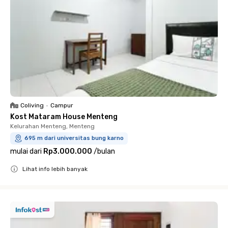
Coliving
•
Campur
Kost Mataram House Menteng
Kelurahan Menteng, Menteng
695 m dari universitas bung karno
mulai dari
Rp3.000.000
/
bulan
Lihat info lebih banyak
Close