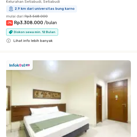
Kelurahan Setiabudi, Setiabudi
2.9 km dari universitas bung karno
mulai dari
Rp3.568.000
Rp3.308.000
/
bulan
-
7
%
Diskon sewa min. 12 Bulan
Lihat info lebih banyak
Close