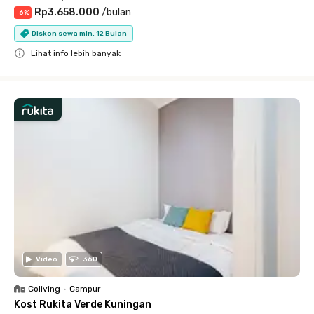
Rp3.658.000
/
bulan
-
6
%
Diskon sewa min. 12 Bulan
Lihat info lebih banyak
Close
Video
360
Coliving
•
Campur
Kost Rukita Verde Kuningan