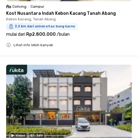
Coliving
•
Campur
Kost Nusantara Indah Kebon Kacang Tanah Abang
Kebon Kacang, Tanah Abang
3.2 km dari universitas bung karno
mulai dari
Rp2.800.000
/
bulan
Lihat info lebih banyak
Close
Video
360