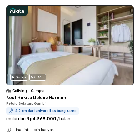
Video
360
Coliving
•
Campur
Kost Rukita Deluxe Harmoni
Petojo Selatan, Gambir
4.2 km dari universitas bung karno
mulai dari
Rp4.368.000
/
bulan
Lihat info lebih banyak
Close