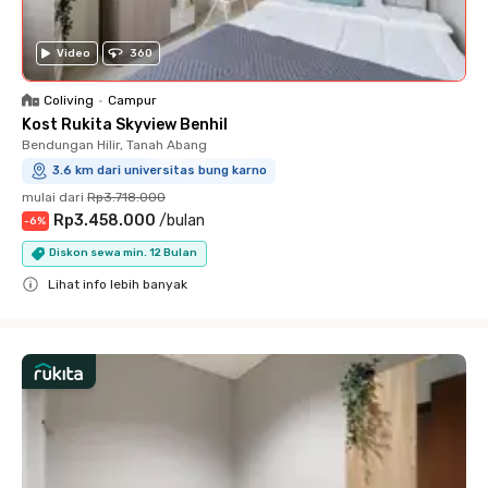
Video
360
Coliving
•
Campur
Kost Rukita Skyview Benhil
Bendungan Hilir, Tanah Abang
3.6 km dari universitas bung karno
mulai dari
Rp3.718.000
Rp3.458.000
/
bulan
-
6
%
Diskon sewa min. 12 Bulan
Lihat info lebih banyak
Close