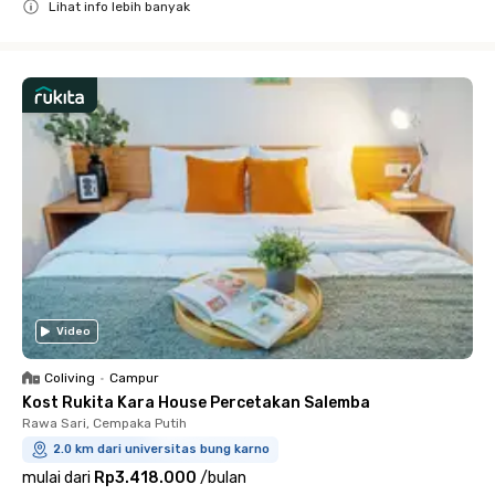
Lihat info lebih banyak
Close
Video
Coliving
•
Campur
Kost Rukita Kara House Percetakan Salemba
Rawa Sari, Cempaka Putih
2.0 km dari universitas bung karno
mulai dari
Rp3.418.000
/
bulan