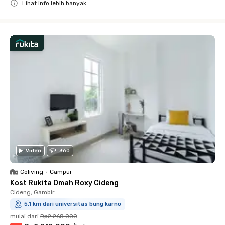
Lihat info lebih banyak
Close
Video
360
Coliving
•
Campur
Kost Rukita Omah Roxy Cideng
Cideng, Gambir
5.1 km dari universitas bung karno
mulai dari
Rp2.268.000