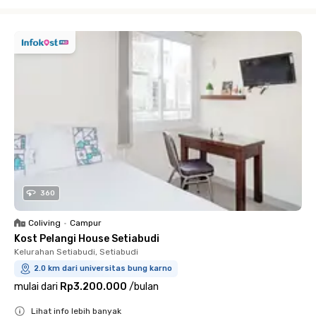
Close
360
Coliving
•
Campur
Kost Pelangi House Setiabudi
Kelurahan Setiabudi, Setiabudi
2.0 km dari universitas bung karno
mulai dari
Rp3.200.000
/
bulan
Lihat info lebih banyak