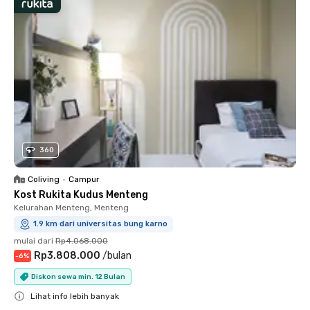
360
Coliving
•
Campur
Kost Rukita Kudus Menteng
Kelurahan Menteng, Menteng
1.9 km dari universitas bung karno
mulai dari
Rp4.068.000
Rp3.808.000
/
bulan
-
6
%
Diskon sewa min. 12 Bulan
Lihat info lebih banyak