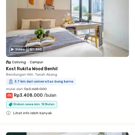
Video
360
Coliving
•
Campur
Kost Rukita Wood Benhil
Bendungan Hilir, Tanah Abang
3.7 km dari universitas bung karno
mulai dari
Rp3.668.000
Rp3.408.000
/
bulan
-
7
%
Diskon sewa min. 12 Bulan
Lihat info lebih banyak
Close