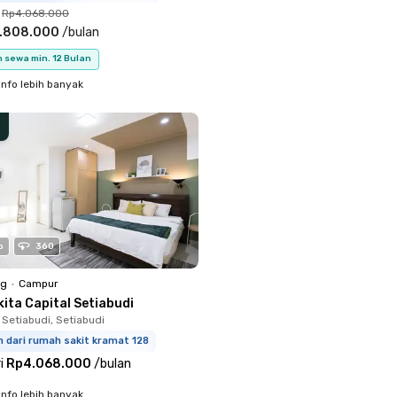
Rp4.068.000
.808.000
/
bulan
 sewa min. 12 Bulan
info lebih banyak
o
360
ng
•
Campur
ita Capital Setiabudi
 Setiabudi, Setiabudi
m dari rumah sakit kramat 128
i
Rp4.068.000
/
bulan
info lebih banyak