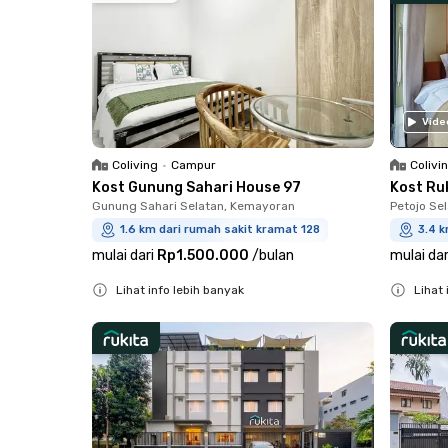
Vide
Coliving
•
Campur
Colivi
Kost Gunung Sahari House 97
Kost Ru
Gunung Sahari Selatan, Kemayoran
Petojo Se
1.6 km dari rumah sakit kramat 128
3.4 k
mulai dari
Rp1.500.000
/
bulan
mulai dar
Lihat info lebih banyak
Lihat 
Close
Close