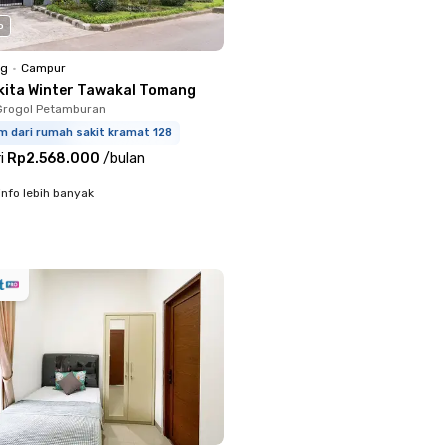
o
ng
•
Campur
kita Winter Tawakal Tomang
Grogol Petamburan
m dari rumah sakit kramat 128
i
Rp2.568.000
/
bulan
info lebih banyak