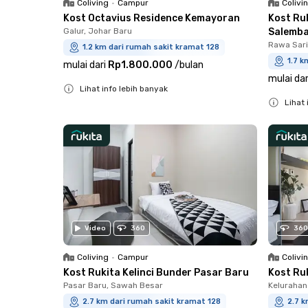
Coliving
•
Campur
Colivi
Kost Octavius Residence Kemayoran
Kost Ru
Galur, Johar Baru
Salemb
Rawa Sari
1.2 km dari rumah sakit kramat 128
1.7 k
mulai dari
Rp1.800.000
/
bulan
mulai dar
Lihat info lebih banyak
Lihat 
Close
Close
Video
360
360
Coliving
•
Campur
Colivi
Kost Rukita Kelinci Bunder Pasar Baru
Kost Ru
Pasar Baru, Sawah Besar
Kelurahan
2.7 km dari rumah sakit kramat 128
2.7 k