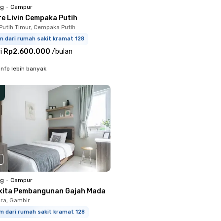
ng
•
Campur
re Livin Cempaka Putih
utih Timur, Cempaka Putih
m dari rumah sakit kramat 128
i
Rp2.600.000
/
bulan
info lebih banyak
ng
•
Campur
kita Pembangunan Gajah Mada
ara, Gambir
m dari rumah sakit kramat 128