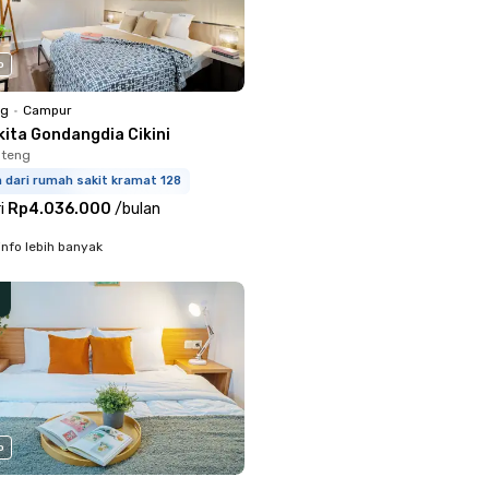
o
ng
•
Campur
kita Gondangdia Cikini
nteng
m dari rumah sakit kramat 128
i
Rp4.036.000
/
bulan
info lebih banyak
o