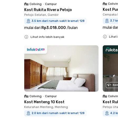
Colivi
Coliving
•
Campur
Kost Pu
Kost Rukita Rivera Petojo
Cempaka P
Petojo Selatan, Gambir
3.7 k
3.5 km dari rumah sakit kramat 128
mulai dar
mulai dari
Rp3.018.000
/
bulan
Lihat 
Lihat info lebih banyak
Close
Close
360
Coliving
•
Campur
Colivi
Kost Menteng 10 Kost
Kost Ru
Kelurahan Menteng, Menteng
Petojo Ut
2.0 km dari rumah sakit kramat 128
4.2 k