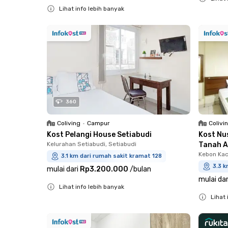
Lihat info lebih banyak
Close
Close
360
Coliving
•
Campur
Colivi
Kost Pelangi House Setiabudi
Kost Nu
Kelurahan Setiabudi, Setiabudi
Tanah 
Kebon Kac
3.1 km dari rumah sakit kramat 128
3.3 k
mulai dari
Rp3.200.000
/
bulan
mulai dar
Lihat info lebih banyak
Lihat 
Close
Close