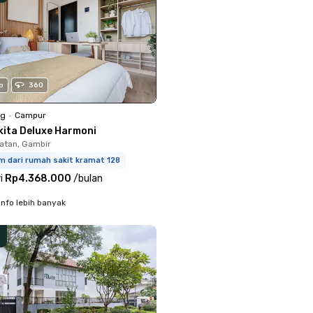
o
360
ng
•
Campur
kita Deluxe Harmoni
latan, Gambir
m dari rumah sakit kramat 128
i
Rp4.368.000
/
bulan
info lebih banyak