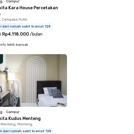
ng
•
Campur
kita Kara House Percetakan
a
, Cempaka Putih
m dari rumah sakit kramat 128
i
Rp4.118.000
/
bulan
info lebih banyak
ng
•
Campur
kita Kudus Menteng
 Menteng, Menteng
m dari rumah sakit kramat 128