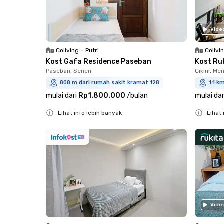
Vide
Coliving
•
Putri
Colivi
Kost Gafa Residence Paseban
Kost Ru
Paseban, Senen
Cikini, Me
808 m dari rumah sakit kramat 128
1.1 k
mulai dari
Rp1.800.000
/
bulan
mulai dar
Lihat info lebih banyak
Lihat 
Close
Close
Vide