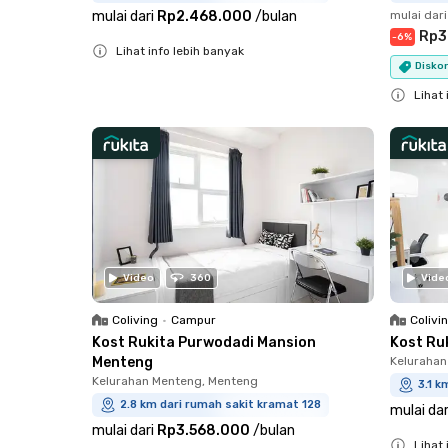
mulai dari
Rp2.468.000
/
bulan
mulai dari
Rp3
-
6
%
Lihat info lebih banyak
Diskon
Close
Lihat 
Close
Video
360
Vide
Coliving
•
Campur
Colivi
Kost Rukita Purwodadi Mansion
Kost Ruk
Menteng
Kelurahan
Kelurahan Menteng, Menteng
3.1 k
2.8 km dari rumah sakit kramat 128
mulai dar
mulai dari
Rp3.568.000
/
bulan
Lihat 