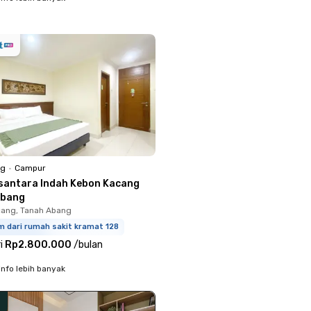
ng
•
Campur
santara Indah Kebon Kacang
Abang
ang, Tanah Abang
m dari rumah sakit kramat 128
i
Rp2.800.000
/
bulan
info lebih banyak