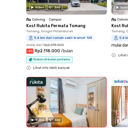
Video
360
Vide
Coliving
•
Campur
Colivi
Kost Rukita Permata Tomang
Kost Ru
Tomang, Grogol Petamburan
Tomang, 
5.6 km dari rumah sakit kramat 128
5.6 k
mulai dari
Rp2.218.000
mulai dar
Rp2.118.000
/
bulan
-
4
%
Lihat 
Diskon di bulan pertama
Close
Lihat info lebih banyak
Close
Video
360