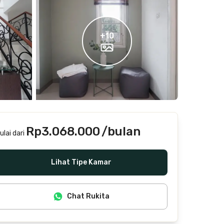
+
10
Rp3.068.000
/bulan
ulai dari
Termasuk internet/wifi, air, laundry, cleaning
Lihat Tipe Kamar
Chat Rukita