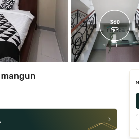
360
wamangun
M
n