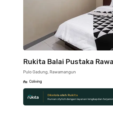
Rukita Balai Pustaka Ra
Pulo Gadung, Rawamangun
Coliving
Dikelola oleh Rukita
Hunian stylish dengan layanan lengkap dan terjami