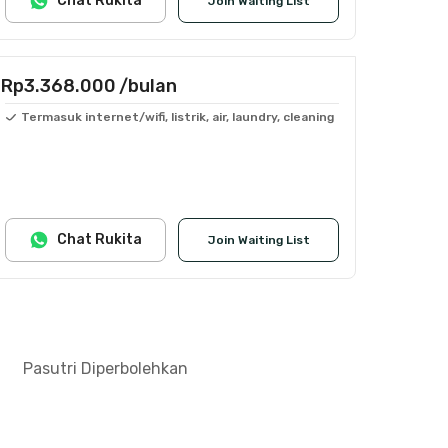
Chat Rukita
Join Waiting List
Rp3.368.000
/bulan
Termasuk internet/wifi, listrik, air, laundry, cleaning
Chat Rukita
Join Waiting List
Pasutri Diperbolehkan