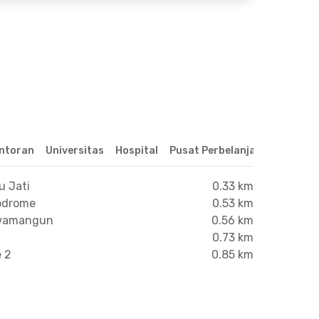
ntoran
Universitas
Hospital
Pusat Perbelanjaan & Hibura
u Jati
0.33 km
lodrome
0.53 km
awamangun
0.56 km
0.73 km
 2
0.85 km