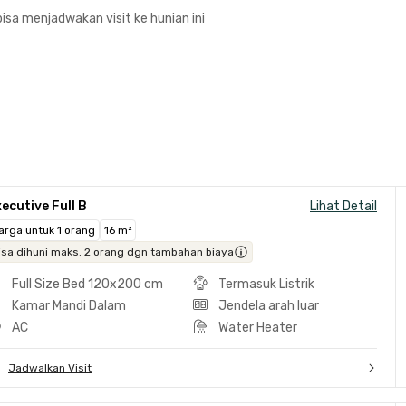
isa menjadwakan visit ke hunian ini
ecutive Full B
Lihat Detail
arga untuk 1 orang
16 m²
isa dihuni maks. 2 orang dgn tambahan biaya
Full Size Bed 120x200 cm
Termasuk Listrik
Kamar Mandi Dalam
Jendela arah luar
AC
Water Heater
Jadwalkan Visit