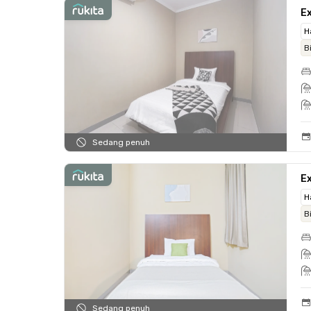
Ex
H
B
Sedang penuh
Ex
H
B
Sedang penuh